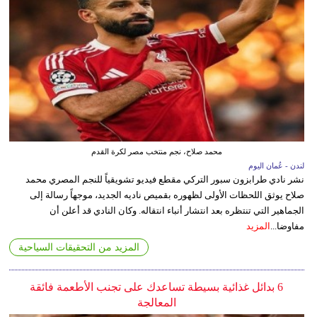
محمد صلاح، نجم منتخب مصر لكرة القدم
لندن - عُمان اليوم
نشر نادي طرابزون سبور التركي مقطع فيديو تشويقياً للنجم المصري محمد
صلاح يوثق اللحظات الأولى لظهوره بقميص ناديه الجديد، موجهاً رسالة إلى
الجماهير التي تنتظره بعد انتشار أنباء انتقاله. وكان النادي قد أعلن أن
مفاوضا...
المزيد
المزيد من التحقيقات السياحية
6 بدائل غذائية بسيطة تساعدك على تجنب الأطعمة فائقة
المعالجة