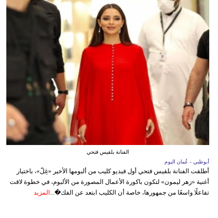
الفنانة بلقيس فتحي
أبوظبي - عُمان اليوم
أطلقت الفنانة بلقيس فتحي أول فيديو كليب من ألبومها الأخير «غِلّ»، باختيار
أغنية «زهر ليمون» لتكون باكورة الأعمال المصورة من الألبوم، في خطوة لاقت
تفاعلًا واسعًا من جمهورها، خاصة أن الكليب ابتعد عن الفك�...
المزيد