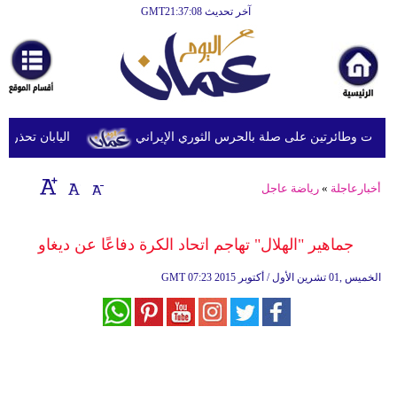
آخر تحديث GMT21:37:08
الرئيسية
أخبارعاجلة
رياضة
ثقافة
 وطائرتين على صلة بالحرس الثوري الإيراني
اليابان تحذر من ا
إقتصاد
أخبارعاجلة
»
رياضة عاجل
فن
وموسيقى
جماهير "الهلال" تهاجم اتحاد الكرة دفاعًا عن ديغاو
أزياء
07:23 2015 الخميس ,01 تشرين الأول / أكتوبر
GMT
صحة
وتغذية
سياحة