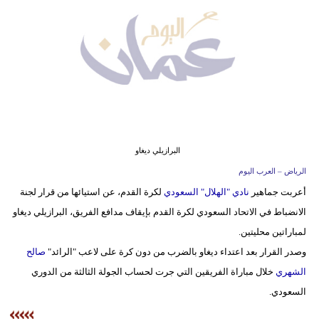
وسفر
ديكور
أخبار
إعلام
تعليم
البرازيلي ديغاو
مرأة
الرياض – العرب اليوم
أعربت جماهير
نادي "الهلال" السعودي
لكرة القدم، عن استيائها من قرار لجنة
علوم
الانضباط في الاتحاد السعودي لكرة القدم بإيقاف مدافع الفريق، البرازيلي ديغاو
وتكنولوجيا
لمباراتين محليتين.
بيئة
وصدر القرار بعد اعتداء ديغاو بالضرب من دون كرة على لاعب "الرائد"
صالح
الشهري
خلال مباراة الفريقين التي جرت لحساب الجولة الثالثة من الدوري
مدوَّنات
السعودي.
أبراج