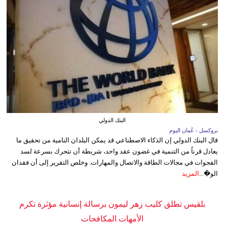
البنك الدولي
بروكسل - عُمان اليوم
قال البنك الدولي إن الذكاء الاصطناعي قد يمكن البلدان النامية من تحقيق ما
يعادل قرناً من التنمية في غضون عقد واحد، شريطة أن تتحرك بسرعة لسد
الفجوات في مجالات الطاقة والاتصال والمهارات. وخلص التقرير إلى أن فقدان
الو�...
المزيد
بلقيس تطلق كليب زهر ليمون برسالة إنسانية مؤثرة تكرم
الأمهات المكافحات