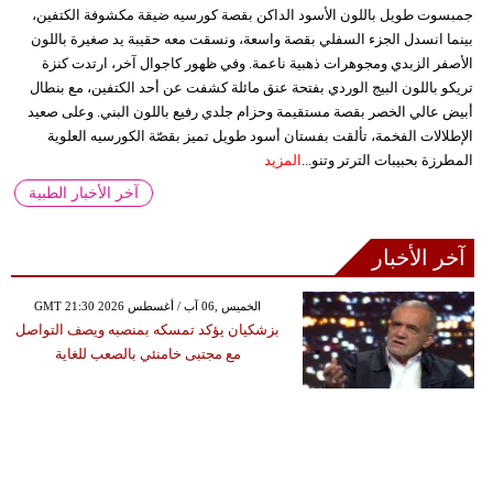
جمبسوت طويل باللون الأسود الداكن بقصة كورسيه ضيقة مكشوفة الكتفين،
بينما انسدل الجزء السفلي بقصة واسعة، ونسقت معه حقيبة يد صغيرة باللون
الأصفر الزبدي ومجوهرات ذهبية ناعمة. وفي ظهور كاجوال آخر، ارتدت كنزة
تريكو باللون البيج الوردي بفتحة عنق مائلة كشفت عن أحد الكتفين، مع بنطال
أبيض عالي الخصر بقصة مستقيمة وحزام جلدي رفيع باللون البني. وعلى صعيد
الإطلالات الفخمة، تألقت بفستان أسود طويل تميز بقصّة الكورسيه العلوية
المطرزة بحبيبات الترتر وتنو...
المزيد
آخر الأخبار الطبية
آخر الأخبار
GMT 21:30 2026 الخميس ,06 آب / أغسطس
بزشكيان يؤكد تمسكه بمنصبه ويصف التواصل
مع مجتبى خامنئي بالصعب للغاية