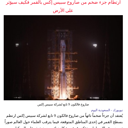
ارتطام جزء ضخم من صاروخ سبيس إكس بالقمر فكيف سيؤثر
على الأرض
صاروخ فالكون 9 تابع لشركة سبيس إكس
نيويورك - السعودية اليوم
يُعتقد أن جزءاً ضخماً تائهاً من صاروخ فالكون 9 تابع لشركة سبيس إكس ارتطم
بسطح القمر في إحدى المناطق المتوقعة، فيما يترقب العلماء حول العالم صوراً