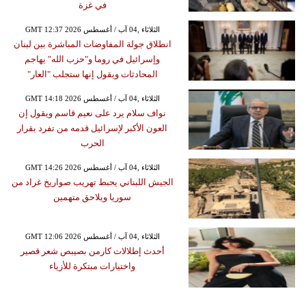
في غزة
GMT 12:37 2026 الثلاثاء ,04 آب / أغسطس
انطلاق جولة المفاوضات المباشرة بين لبنان
وإسرائيل في روما و"حزب الله" يهاجم
المحادثات ويقول إنها ستجلب "العار"
GMT 14:18 2026 الثلاثاء ,04 آب / أغسطس
نواف سلام يرد على نعيم قاسم ويقول إن
العون الأكبر لإسرائيل قدمه من تفرد بقرار
الحرب
GMT 14:26 2026 الثلاثاء ,04 آب / أغسطس
الجيش اللبناني يحبط تهريب صواريخ غراد من
سوريا ويلاحق متهمين
GMT 12:06 2026 الثلاثاء ,04 آب / أغسطس
أحدث إطلالات كارمن بصيبص شعر قصير
واختيارات مبتكرة للأزياء