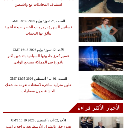
استئناف المحادثات مع واشنطن
GMT 09:39 2026 السبت ,25 تموز / يوليو
فساتين السهرة بزمزمات الخصر صيحة أنثوية
تتألق بها النجمات
GMT 16:13 2026 الأحد ,12 تموز / يوليو
عسير تُعزز جاذبيتها السياحية بتدشين أكبر
نافورة في المملكة بمنتجع الوادي
GMT 12:35 2026 السبت ,01 آب / أغسطس
حلول منزلية ساحرة لاستعادة نعومة مناشفكِ
الخشنة بدون معطرات
الأخبار الأكثر قراءة
GMT 13:19 2026 الأحد ,02 آب / أغسطس
هدوء حذر بالشرق الأوسط بعد تراجع ترامب