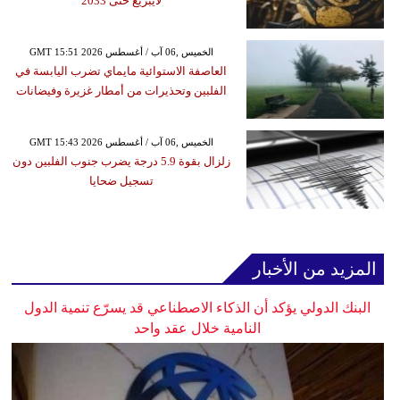
لايبزيغ حتى 2033
GMT 15:51 2026 الخميس ,06 آب / أغسطس
العاصفة الاستوائية مايماي تضرب اليابسة في
الفلبين وتحذيرات من أمطار غزيرة وفيضانات
GMT 15:43 2026 الخميس ,06 آب / أغسطس
زلزال بقوة 5.9 درجة يضرب جنوب الفلبين دون
تسجيل ضحايا
المزيد من الأخبار
البنك الدولي يؤكد أن الذكاء الاصطناعي قد يسرّع تنمية الدول
النامية خلال عقد واحد