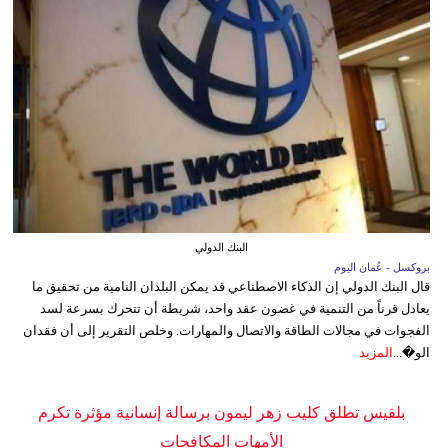
البنك الدولي
بروكسل - عُمان اليوم
قال البنك الدولي إن الذكاء الاصطناعي قد يمكن البلدان النامية من تحقيق ما
يعادل قرناً من التنمية في غضون عقد واحد، شريطة أن تتحرك بسرعة لسد
الفجوات في مجالات الطاقة والاتصال والمهارات. وخلص التقرير إلى أن فقدان
الو�...
المزيد
بلقيس تطلق كليب زهر ليمون برسالة إنسانية مؤثرة تكرم
الأمهات المكافحات