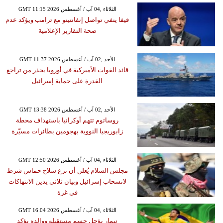
GMT 11:15 2026 الثلاثاء ,04 آب / أغسطس
فيفا ينفي تواصل إنفانتينو مع ترامب ويؤكد عدم
صحة التقارير الإعلامية
GMT 11:37 2026 الأحد ,02 آب / أغسطس
قائد القوات الأميركية في أوروبا يحذر من تراجع
القدرة على حماية إسرائيل
GMT 13:38 2026 الأحد ,02 آب / أغسطس
روساتوم تتهم أوكرانيا باستهداف محطة
زابوريجيا النووية بهجومين بطائرات مسيّرة
GMT 12:50 2026 الثلاثاء ,04 آب / أغسطس
مجلس السلام يُعلن أن نزع سلاح حماس شرط
لانسحاب إسرائيل وبيان ثلاثي يدين الانتهاكات
في غزة
GMT 16:04 2026 الثلاثاء ,04 آب / أغسطس
نيمار يؤجل حسم مستقبله ووالده يؤكد