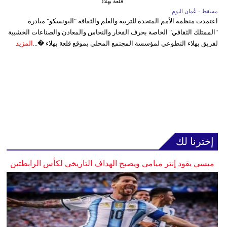
قلعة بهلاء
مسقط - عُمان اليوم
اعتمدت منظمة الأمم المتحدة للتربية والعلم والثقافة "اليونسكو" مبادرة
"الممتلك الثقافي" الخاصة بحرف الفخار والنحاس والمعادن والصناعات الخشبية
لفريق بهلاء التطوعي لمؤسسة المجتمع المحلي بموقع قلعة بهلاء �...
المزيد
إخترنا لك
ميسي يقود إنتر ميامي ويصبح الهداف التاريخي لكأس الرابطتين