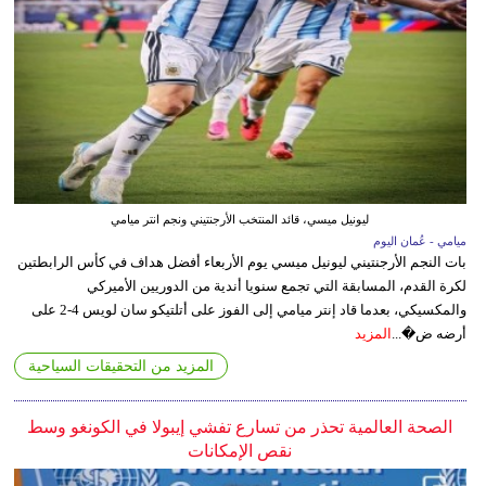
ليونيل ميسي، قائد المنتخب الأرجنتيني ونجم انتر ميامي
ميامي - عُمان اليوم
بات النجم الأرجنتيني ليونيل ميسي يوم الأربعاء أفضل هداف في كأس الرابطتين
لكرة القدم، المسابقة التي تجمع سنويا أندية من الدوريين الأميركي
والمكسيكي، بعدما قاد إنتر ميامي إلى الفوز على أتلتيكو سان لويس 4-2 على
أرضه ض�...
المزيد
المزيد من التحقيقات السياحية
الصحة العالمية تحذر من تسارع تفشي إيبولا في الكونغو وسط
نقص الإمكانات