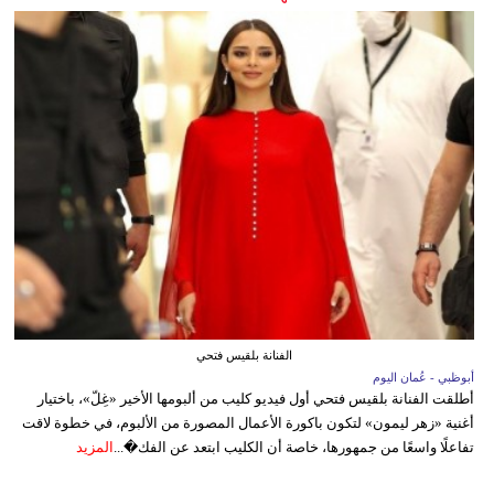
الفنانة بلقيس فتحي
أبوظبي - عُمان اليوم
أطلقت الفنانة بلقيس فتحي أول فيديو كليب من ألبومها الأخير «غِلّ»، باختيار
أغنية «زهر ليمون» لتكون باكورة الأعمال المصورة من الألبوم، في خطوة لاقت
تفاعلًا واسعًا من جمهورها، خاصة أن الكليب ابتعد عن الفك�...
المزيد