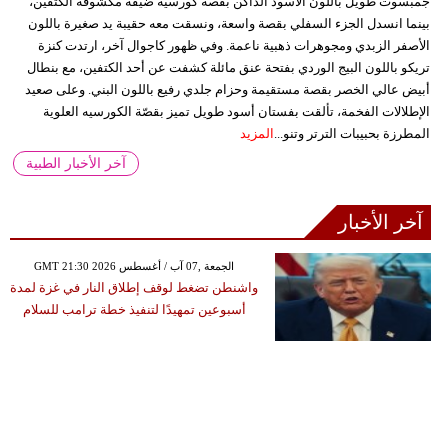
جمبسوت طويل باللون الأسود الداكن بقصة كورسيه ضيقة مكشوفة الكتفين،
بينما انسدل الجزء السفلي بقصة واسعة، ونسقت معه حقيبة يد صغيرة باللون
الأصفر الزبدي ومجوهرات ذهبية ناعمة. وفي ظهور كاجوال آخر، ارتدت كنزة
تريكو باللون البيج الوردي بفتحة عنق مائلة كشفت عن أحد الكتفين، مع بنطال
أبيض عالي الخصر بقصة مستقيمة وحزام جلدي رفيع باللون البني. وعلى صعيد
الإطلالات الفخمة، تألقت بفستان أسود طويل تميز بقصّة الكورسيه العلوية
المطرزة بحبيبات الترتر وتنو...
المزيد
آخر الأخبار الطبية
آخر الأخبار
GMT 21:30 2026 الجمعة ,07 آب / أغسطس
واشنطن تضغط لوقف إطلاق النار في غزة لمدة
أسبوعين تمهيدًا لتنفيذ خطة ترامب للسلام