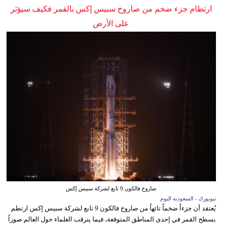
ارتطام جزء ضخم من صاروخ سبيس إكس بالقمر فكيف سيؤثر
على الأرض
صاروخ فالكون 9 تابع لشركة سبيس إكس
نيويورك - السعودية اليوم
يُعتقد أن جزءاً ضخماً تائهاً من صاروخ فالكون 9 تابع لشركة سبيس إكس ارتطم
بسطح القمر في إحدى المناطق المتوقعة، فيما يترقب العلماء حول العالم صوراً