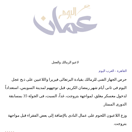
وسفر
ديكور
أخبار
إعلام
تعليم
لاعبو الزمالك والعجل
مرأة
القاهرة - العرب اليوم
حرص الجهاز الفنى للزمالك بقيادة البرتغالى فيريرا واللاعبين على ذبح عجل
علوم
اليوم فى ثانى أيام شهر رمضان الكريم، قبل توجههم لمدينة السويس، استعداداً
وتكنولوجيا
لدخول معسكر مغلق، لمواجهة بتروجت، غداً، السبت، فى الجولة 35 بمسابقة
بيئة
الدورى الممتاز.
مدوَّنات
وزع اللاعبون اللحوم على عمال النادى بالإضافة إلى بعض الفقراء قبل مواجهة
بتروجت.
أبراج