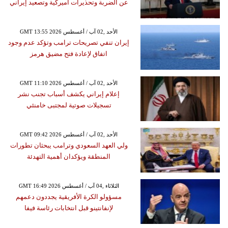
عن الضربة وتحذيرات أميركية وتصعيد إيراني
GMT 13:55 2026 الأحد ,02 آب / أغسطس
إيران تنفي تصريحات ترامب وتؤكد عدم وجود
اتفاق لإعادة فتح مضيق هرمز
GMT 11:10 2026 الأحد ,02 آب / أغسطس
إعلام إيراني يكشف أسباب تجنب نشر
تسجيلات صوتية لمجتبى خامنئي
GMT 09:42 2026 الأحد ,02 آب / أغسطس
ولي العهد السعودي وترامب يبحثان تطورات
المنطقة ويؤكدان أهمية التهدئة
GMT 16:49 2026 الثلاثاء ,04 آب / أغسطس
مسؤولو الكرة الأفريقية يجددون دعمهم
لإنفانتينو قبل انتخابات رئاسة فيفا