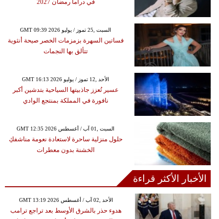
في دراما رمضان 2027
GMT 09:39 2026 السبت ,25 تموز / يوليو
فساتين السهرة بزمزمات الخصر صيحة أنثوية
تتألق بها النجمات
GMT 16:13 2026 الأحد ,12 تموز / يوليو
عسير تُعزز جاذبيتها السياحية بتدشين أكبر
نافورة في المملكة بمنتجع الوادي
GMT 12:35 2026 السبت ,01 آب / أغسطس
حلول منزلية ساحرة لاستعادة نعومة مناشفكِ
الخشنة بدون معطرات
الأخبار الأكثر قراءة
GMT 13:19 2026 الأحد ,02 آب / أغسطس
هدوء حذر بالشرق الأوسط بعد تراجع ترامب