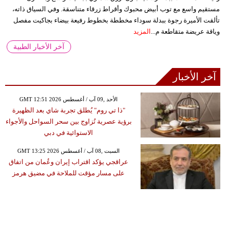
مستقيم واسع مع توب أبيض محبوك وأقراط زرقاء متناسقة. وفي السياق ذاته،
تألقت الأميرة رجوة ببدلة سوداء مخططة بخطوط رفيعة بيضاء بجاكيت مفصل
وياقة عريضة متقاطعة م...
المزيد
آخر الأخبار الطبية
آخر الأخبار
GMT 12:51 2026 الأحد ,09 آب / أغسطس
"ذا تي روم" يُطلق تجربة شاي بعد الظهيرة
برؤية عصرية تُزاوج بين سحر السواحل والأجواء
الاستوائية في دبي
GMT 13:25 2026 السبت ,08 آب / أغسطس
عراقجي يؤكد اقتراب إيران وعُمان من اتفاق
على مسار مؤقت للملاحة في مضيق هرمز