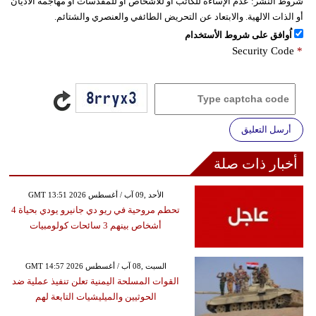
شروط النشر:
عدم الإساءة للكاتب أو للأشخاص أو للمقدسات أو مهاجمة الأديان
أو الذات الالهية. والابتعاد عن التحريض الطائفي والعنصري والشتائم.
اُوافق على شروط الأستخدام
Security Code
*
أرسل التعليق
أخبار ذات صلة
GMT 13:51 2026 الأحد ,09 آب / أغسطس
تحطم مروحية في ريو دي جانيرو يودي بحياة 4
أشخاص بينهم 3 سائحات كولومبيات
GMT 14:57 2026 السبت ,08 آب / أغسطس
القوات المسلحة اليمنية تعلن تنفيذ عملية ضد
الحوثيين والميليشيات التابعة لهم