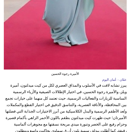
الأميرة رجوة الحسين
عمّان - عُمان اليوم
يبرز تشابه لافت في الأسلوب والمذاق العصري لكل من كيت ميدلتون، أميرة
ويلز، والأميرة رجوة الحسين، في اختيار الإطلالات الصيفية والأزياء الرسمية
المناسبة للزيارات والفعاليات الرسمية، حيث تعتمد كل منهما على خيارات تجمع
بين المحافظة، والأناقة العصرية، والتناسق الدقيق في اختيار القطع والمكملات.
وتُعد الأطقم الرسمية والبدل الكلاسيكية من أبرز الاختيارات الجذابة التي فضلتها
الأميرتان؛ حيث ظهرت كيت ميدلتون بطقم باللون الأحمر الزاهي بأكمام قصيرة
وحزام رفيع على الخصر وتنورة ميدي مريحة نسقتها مع مجوهرات ألماسية
رقيقة، كما أطلت ببدلة رسمية بلون أزرق سماوي بجاكيت واسع وبنطلون