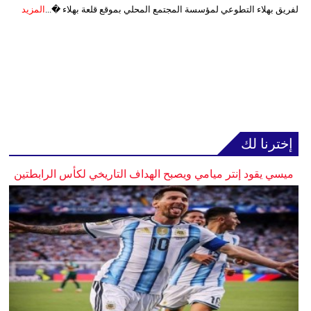
لفريق بهلاء التطوعي لمؤسسة المجتمع المحلي بموقع قلعة بهلاء �...
المزيد
إخترنا لك
ميسي يقود إنتر ميامي ويصبح الهداف التاريخي لكأس الرابطتين