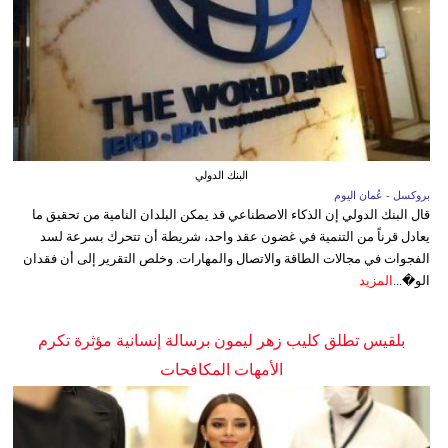
البنك الدولي
بروكسل - عُمان اليوم
قال البنك الدولي إن الذكاء الاصطناعي قد يمكن البلدان النامية من تحقيق ما
يعادل قرناً من التنمية في غضون عقد واحد، شريطة أن تتحرك بسرعة لسد
الفجوات في مجالات الطاقة والاتصال والمهارات. وخلص التقرير إلى أن فقدان
الو�...
المزيد
بلقيس تطلق كليب زهر ليمون برسالة إنسانية مؤثرة تكرم
الأمهات المكافحات