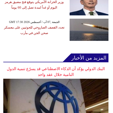
وزير الخزانة الأمريكي يتوقع فتح مضيق هرمز
اليوم أو غداً لمدة تصل إلى 60 يوماً
GMT 17:30 2026 الجمعة ,07 آب / أغسطس
تجدد القصف الصاروخي للحوثيين على معسكر
صحن الجن في مأرب
المزيد من الأخبار
البنك الدولي يؤكد أن الذكاء الاصطناعي قد يسرّع تنمية الدول
النامية خلال عقد واحد