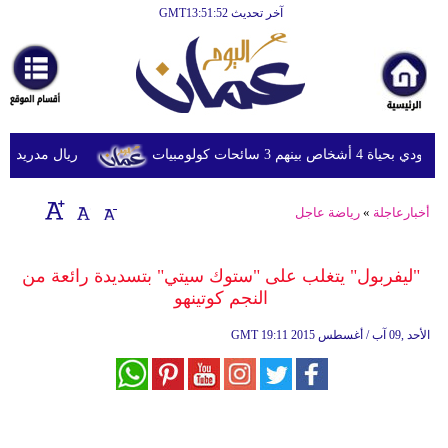
آخر تحديث GMT13:51:52
الرئيسية
أخبارعاجلة
رياضة
ثقافة
 سائحات كولومبيات
ريال مدريد يحسم صف
إقتصاد
أخبارعاجلة
»
رياضة عاجل
فن
وموسيقى
"ليفربول" يتغلب على "ستوك سيتي" بتسديدة رائعة من
النجم كوتينهو
أزياء
19:11 2015 الأحد ,09 آب / أغسطس
GMT
صحة
وتغذية
سياحة