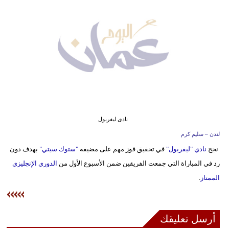
وسفر
ديكور
أخبار
إعلام
تعليم
مرأة
نادى ليفربول
لندن – سليم كرم
علوم
نجح
نادي "ليفربول"
في تحقيق فوز مهم على مضيفه
"ستوك سيتي"
بهدف دون
وتكنولوجيا
رد في المباراة التي جمعت الفريقين ضمن الأسبوع الأول من
الدوري الإنجليزي
بيئة
الممتاز
.
مدوَّنات
أرسل تعليقك
أبراج