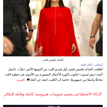
الفنانة بلقيس فتحي
أبوظبي - عُمان اليوم
أطلقت الفنانة بلقيس فتحي أول فيديو كليب من ألبومها الأخير «غِلّ»، باختيار
أغنية «زهر ليمون» لتكون باكورة الأعمال المصورة من الألبوم، في خطوة لاقت
تفاعلًا واسعًا من جمهورها، خاصة أن الكليب ابتعد عن الفك�...
المزيد
الذكاء الاصطناعي يصمم جينومات فيروسية كاملة وقابلة للتكاثر