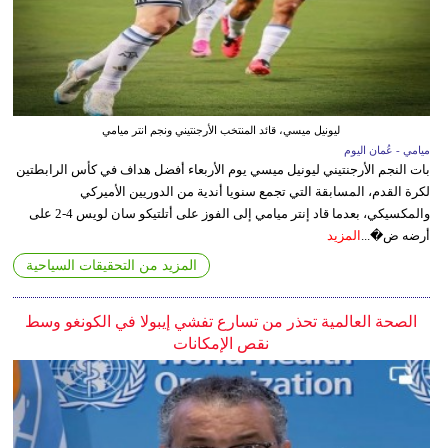
ليونيل ميسي، قائد المنتخب الأرجنتيني ونجم انتر ميامي
ميامي - عُمان اليوم
بات النجم الأرجنتيني ليونيل ميسي يوم الأربعاء أفضل هداف في كأس الرابطتين
لكرة القدم، المسابقة التي تجمع سنويا أندية من الدوريين الأميركي
والمكسيكي، بعدما قاد إنتر ميامي إلى الفوز على أتلتيكو سان لويس 4-2 على
أرضه ض�...
المزيد
المزيد من التحقيقات السياحية
الصحة العالمية تحذر من تسارع تفشي إيبولا في الكونغو وسط
نقص الإمكانات