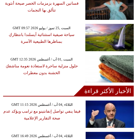
فساتين السهرة بزمزمات الخصر صيحة أنثوية
تتألق بها النجمات
GMT 09:57 2026 السبت ,25 تموز / يوليو
سياحة صيفية استثنائية آيسلندا بانتظاركِ
بمناظرها الطبيعية الآسرة
GMT 12:35 2026 السبت ,01 آب / أغسطس
حلول منزلية ساحرة لاستعادة نعومة مناشفكِ
الخشنة بدون معطرات
الأخبار الأكثر قراءة
GMT 11:15 2026 الثلاثاء ,04 آب / أغسطس
فيفا ينفي تواصل إنفانتينو مع ترامب ويؤكد عدم
صحة التقارير الإعلامية
GMT 16:49 2026 الثلاثاء ,04 آب / أغسطس