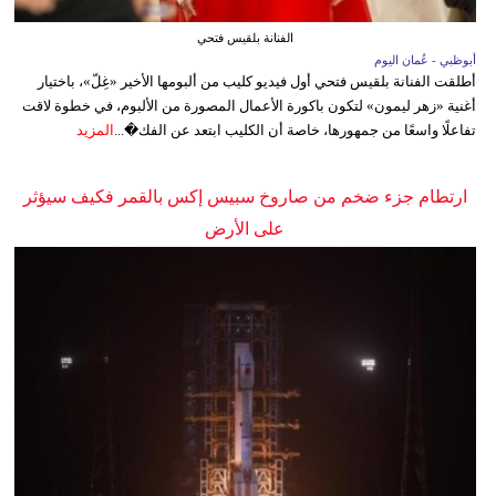
الفنانة بلقيس فتحي
أبوظبي - عُمان اليوم
أطلقت الفنانة بلقيس فتحي أول فيديو كليب من ألبومها الأخير «غِلّ»، باختيار
أغنية «زهر ليمون» لتكون باكورة الأعمال المصورة من الألبوم، في خطوة لاقت
تفاعلًا واسعًا من جمهورها، خاصة أن الكليب ابتعد عن الفك�...
المزيد
ارتطام جزء ضخم من صاروخ سبيس إكس بالقمر فكيف سيؤثر
على الأرض