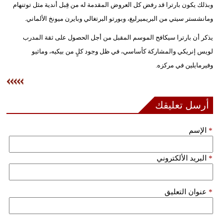
وبذلك يكون بارترا قد رفض كل العروض المقدمة له من قِبل أندية مثل توتنهام
فيديو
ومانشستر سيتي من البريميرليغ، وبورتو البرتغالي وبايرن ميونخ الألماني.
سيارات
يذكر أن بارترا سيكافح الموسم المقبل من أجل الحصول على ثقة المدرب
لويس إنريكي والمشاركة كأساسي، في ظل وجود كلٍ من بيكيه، وماثيو
وفيرمايلين في مركزه.
أرسل تعليقك
*
الإسم
*
البريد الألكتروني
*
عنوان التعليق