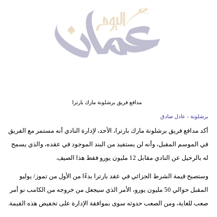
وسفر
ديكور
أخبار
إعلام
تعليم
مدافع فريق برشلونة مارك بارترا
مرأة
برشلونة - عادل صادق
أكد مدافع فريق برشلونة مارك بارترا، الأحد، لإدارة النادي أنه مستمر مع الفريق
علوم
في الموسم المقبل، وأنه لن يستفيد من البند الموجود في عقده، والذي يسمح
وتكنولوجيا
له بالرحيل عن النادي مقابل 12 مليون يورو فقط هذا الصيف.
بيئة
وستصبح قيمة الشرط الجزائي في عقد بارترا بدءًا من الأول من تموز/ يوليو
مدوَّنات
المقبل حوالي 50 مليون يورو، الأمر الذي سيجعل من خروجه من الكامب نو أمر
صعب للغاية، ومن الصعب حدوثه سوى بموافقة الإدارة على تخفيض هذه القيمة.
أبراج