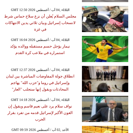
GMT 12:50 2026 الثلاثاء ,04 آب / أغسطس
مجلس السلام يُعلن أن نزع سلاح حماس شرط
لانسحاب إسرائيل وبيان ثلاثي يدين الانتهاكات
في غزة
GMT 16:04 2026 الثلاثاء ,04 آب / أغسطس
نيمار يؤجل حسم مستقبله ووالده يؤكد
استمراره في ملاعب كرة القدم
GMT 12:37 2026 الثلاثاء ,04 آب / أغسطس
انطلاق جولة المفاوضات المباشرة بين لبنان
وإسرائيل في روما و"حزب الله" يهاجم
المحادثات ويقول إنها ستجلب "العار"
GMT 14:18 2026 الثلاثاء ,04 آب / أغسطس
نواف سلام يرد على نعيم قاسم ويقول إن
العون الأكبر لإسرائيل قدمه من تفرد بقرار
الحرب
GMT 09:59 2026 الأحد ,02 آب / أغسطس