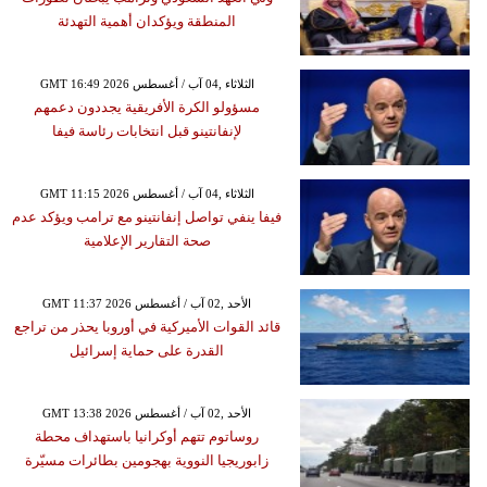
المنطقة ويؤكدان أهمية التهدئة
GMT 16:49 2026 الثلاثاء ,04 آب / أغسطس
مسؤولو الكرة الأفريقية يجددون دعمهم
لإنفانتينو قبل انتخابات رئاسة فيفا
GMT 11:15 2026 الثلاثاء ,04 آب / أغسطس
فيفا ينفي تواصل إنفانتينو مع ترامب ويؤكد عدم
صحة التقارير الإعلامية
GMT 11:37 2026 الأحد ,02 آب / أغسطس
قائد القوات الأميركية في أوروبا يحذر من تراجع
القدرة على حماية إسرائيل
GMT 13:38 2026 الأحد ,02 آب / أغسطس
روساتوم تتهم أوكرانيا باستهداف محطة
زابوريجيا النووية بهجومين بطائرات مسيّرة