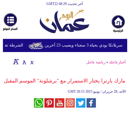
آخر تحديث GMT22:48:29
الرئيسية
أخبارعاجلة
رياضة
ثقافة
ي بحياة 3 سجناء ويصيب 23 آخرين
الشرطة تعتقل إمر
إقتصاد
أخبارعاجلة
»
رياضة عاجل
فن
وموسيقى
مارك بارترا يختار الاستمرار مع "برشلونة" الموسم المقبل
أزياء
20:15 2015 الأحد ,28 حزيران / يونيو
GMT
صحة
وتغذية
سياحة