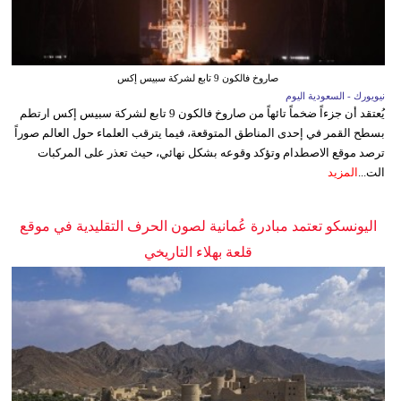
صاروخ فالكون 9 تابع لشركة سبيس إكس
نيويورك - السعودية اليوم
يُعتقد أن جزءاً ضخماً تائهاً من صاروخ فالكون 9 تابع لشركة سبيس إكس ارتطم
بسطح القمر في إحدى المناطق المتوقعة، فيما يترقب العلماء حول العالم صوراً
ترصد موقع الاصطدام وتؤكد وقوعه بشكل نهائي، حيث تعذر على المركبات
الت...
المزيد
اليونسكو تعتمد مبادرة عُمانية لصون الحرف التقليدية في موقع
قلعة بهلاء التاريخي