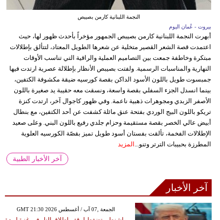
النجمة اللبنانية كارمن بصيبص
بيروت - عُمان اليوم
أبهرت النجمة اللبنانية كارمن بصيبص الجمهور مؤخراً بأحدث ظهور لها، حيث
اعتمدت قصة الشعر القصير متخلية عن شعرها الطويل المعتاد، لتتألق بإطلالات
مبتكرة وخاطفة جمعت بين التصاميم العملية والراقية التي تناسب الأوقات
النهارية والمناسبات الرسمية. ولفتت بصيبص الأنظار بإطلالة عصرية ارتدت فيها
جمبسوت طويل باللون الأسود الداكن بقصة كورسيه ضيقة مكشوفة الكتفين،
بينما انسدل الجزء السفلي بقصة واسعة، ونسقت معه حقيبة يد صغيرة باللون
الأصفر الزبدي ومجوهرات ذهبية ناعمة. وفي ظهور كاجوال آخر، ارتدت كنزة
تريكو باللون البيج الوردي بفتحة عنق مائلة كشفت عن أحد الكتفين، مع بنطال
أبيض عالي الخصر بقصة مستقيمة وحزام جلدي رفيع باللون البني. وعلى صعيد
الإطلالات الفخمة، تألقت بفستان أسود طويل تميز بقصّة الكورسيه العلوية
المطرزة بحبيبات الترتر وتنو...
المزيد
آخر الأخبار الطبية
آخر الأخبار
GMT 21:30 2026 الجمعة ,07 آب / أغسطس
واشنطن تضغط لوقف إطلاق النار في غزة لمدة