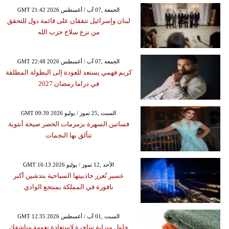
GMT 21:42 2026 الجمعة ,07 آب / أغسطس
لبنان وإسرائيل تتفقان على قائمة دول للتحقق
من نزع سلاح حزب الله
GMT 22:48 2026 الجمعة ,07 آب / أغسطس
كريم فهمي يستعد للعودة إلى البطولة المطلقة
في دراما رمضان 2027
GMT 09:39 2026 السبت ,25 تموز / يوليو
فساتين السهرة بزمزمات الخصر صيحة أنثوية
تتألق بها النجمات
GMT 16:13 2026 الأحد ,12 تموز / يوليو
عسير تُعزز جاذبيتها السياحية بتدشين أكبر
نافورة في المملكة بمنتجع الوادي
GMT 12:35 2026 السبت ,01 آب / أغسطس
حلول منزلية ساحرة لاستعادة نعومة مناشفكِ