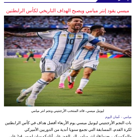
ميسي يقود إنتر ميامي ويصبح الهداف التاريخي لكأس الرابطتين
ليونيل ميسي، قائد المنتخب الأرجنتيني ونجم انتر ميامي
ميامي - عُمان اليوم
بات النجم الأرجنتيني ليونيل ميسي يوم الأربعاء أفضل هداف في كأس الرابطتين
لكرة القدم، المسابقة التي تجمع سنويا أندية من الدوريين الأميركي
والمكسيكي، بعدما قاد إنتر ميامي إلى الفوز على أتلتيكو سان لويس 4-2 على