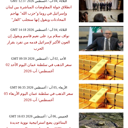
GMT 12:37 2026 الثلاثاء ,04 آب / أغسطس
انطلاق جولة المفاوضات المباشرة بين لبنان
وإسرائيل في روما و"حزب الله" يهاجم
المحادثات ويقول إنها ستجلب "العار"
GMT 14:18 2026 الثلاثاء ,04 آب / أغسطس
نواف سلام يرد على نعيم قاسم ويقول إن
العون الأكبر لإسرائيل قدمه من تفرد بقرار
الحرب
GMT 09:59 2026 الأحد ,02 آب / أغسطس
سعر الذهب في سلطنة عمان اليوم الأحد 02
أغسطس/ آب 2026
GMT 06:35 2026 الأربعاء ,05 آب / أغسطس
سعر الذهب في سلطنة عمان اليوم الأربعاء 05
أغسطس/ آب 2026
GMT 16:03 2026 الخميس ,06 آب / أغسطس
البنتاغون يضع استراتيجية نووية جديدة