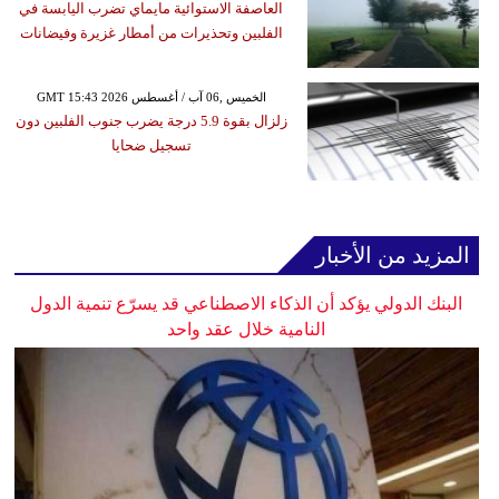
العاصفة الاستوائية مايماي تضرب اليابسة في
الفلبين وتحذيرات من أمطار غزيرة وفيضانات
GMT 15:43 2026 الخميس ,06 آب / أغسطس
زلزال بقوة 5.9 درجة يضرب جنوب الفلبين دون
تسجيل ضحايا
المزيد من الأخبار
البنك الدولي يؤكد أن الذكاء الاصطناعي قد يسرّع تنمية الدول
النامية خلال عقد واحد