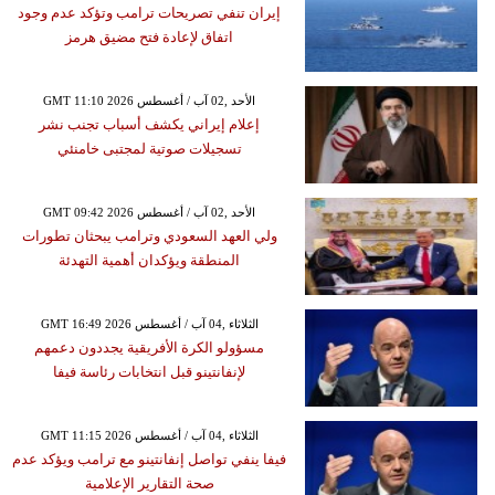
إيران تنفي تصريحات ترامب وتؤكد عدم وجود
اتفاق لإعادة فتح مضيق هرمز
GMT 11:10 2026 الأحد ,02 آب / أغسطس
إعلام إيراني يكشف أسباب تجنب نشر
تسجيلات صوتية لمجتبى خامنئي
GMT 09:42 2026 الأحد ,02 آب / أغسطس
ولي العهد السعودي وترامب يبحثان تطورات
المنطقة ويؤكدان أهمية التهدئة
GMT 16:49 2026 الثلاثاء ,04 آب / أغسطس
مسؤولو الكرة الأفريقية يجددون دعمهم
لإنفانتينو قبل انتخابات رئاسة فيفا
GMT 11:15 2026 الثلاثاء ,04 آب / أغسطس
فيفا ينفي تواصل إنفانتينو مع ترامب ويؤكد عدم
صحة التقارير الإعلامية