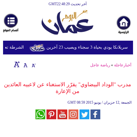
آخر تحديث GMT22:48:29
الرئيسية
أخبارعاجلة
رياضة
ثقافة
ي بحياة 3 سجناء ويصيب 23 آخرين
الشرطة تعتقل إمر
إقتصاد
أخبارعاجلة
»
رياضة عاجل
فن
وموسيقى
مدرب "الوداد البيضاوي" يقرّر الاستغناء عن لاعبيه العائدين
من الإعارة
أزياء
08:59 2015 الجمعة ,12 حزيران / يونيو
GMT
صحة
وتغذية
سياحة