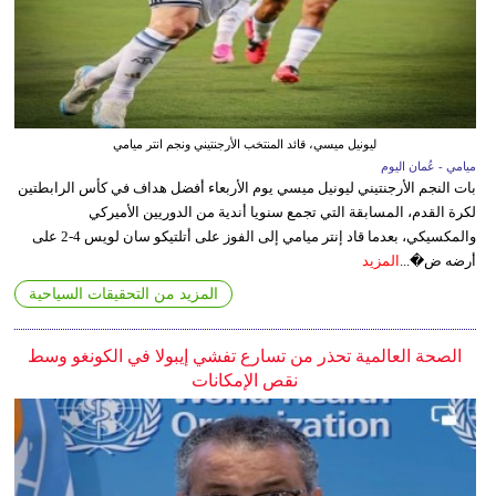
ليونيل ميسي، قائد المنتخب الأرجنتيني ونجم انتر ميامي
ميامي - عُمان اليوم
بات النجم الأرجنتيني ليونيل ميسي يوم الأربعاء أفضل هداف في كأس الرابطتين
لكرة القدم، المسابقة التي تجمع سنويا أندية من الدوريين الأميركي
والمكسيكي، بعدما قاد إنتر ميامي إلى الفوز على أتلتيكو سان لويس 4-2 على
أرضه ض�...
المزيد
المزيد من التحقيقات السياحية
الصحة العالمية تحذر من تسارع تفشي إيبولا في الكونغو وسط
نقص الإمكانات