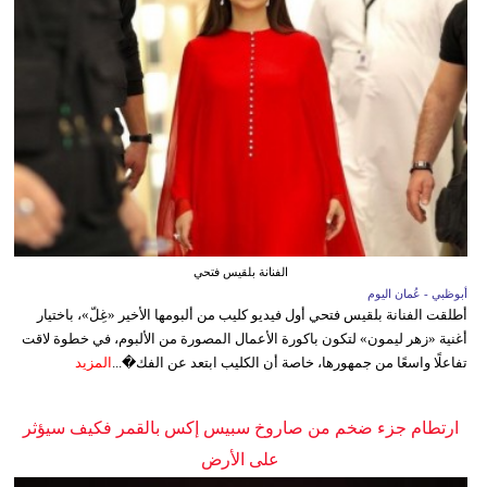
الفنانة بلقيس فتحي
أبوظبي - عُمان اليوم
أطلقت الفنانة بلقيس فتحي أول فيديو كليب من ألبومها الأخير «غِلّ»، باختيار
أغنية «زهر ليمون» لتكون باكورة الأعمال المصورة من الألبوم، في خطوة لاقت
تفاعلًا واسعًا من جمهورها، خاصة أن الكليب ابتعد عن الفك�...
المزيد
ارتطام جزء ضخم من صاروخ سبيس إكس بالقمر فكيف سيؤثر
على الأرض