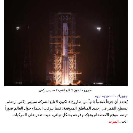
صاروخ فالكون 9 تابع لشركة سبيس إكس
نيويورك - السعودية اليوم
يُعتقد أن جزءاً ضخماً تائهاً من صاروخ فالكون 9 تابع لشركة سبيس إكس ارتطم
بسطح القمر في إحدى المناطق المتوقعة، فيما يترقب العلماء حول العالم صوراً
ترصد موقع الاصطدام وتؤكد وقوعه بشكل نهائي، حيث تعذر على المركبات
الت...
المزيد