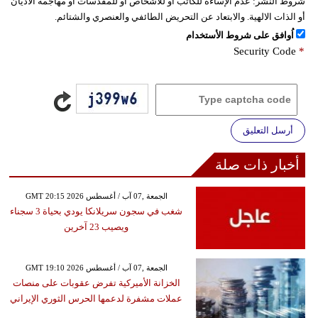
شروط النشر:
عدم الإساءة للكاتب أو للأشخاص أو للمقدسات أو مهاجمة الأديان
أو الذات الالهية. والابتعاد عن التحريض الطائفي والعنصري والشتائم.
اُوافق على شروط الأستخدام
Security Code
*
أرسل التعليق
أخبار ذات صلة
GMT 20:15 2026 الجمعة ,07 آب / أغسطس
شغب في سجون سريلانكا يودي بحياة 3 سجناء
ويصيب 23 آخرين
GMT 19:10 2026 الجمعة ,07 آب / أغسطس
الخزانة الأميركية تفرض عقوبات على منصات
عملات مشفرة لدعمها الحرس الثوري الإيراني