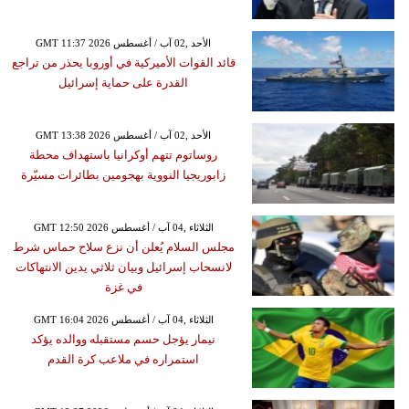
GMT 11:37 2026 الأحد ,02 آب / أغسطس
قائد القوات الأميركية في أوروبا يحذر من تراجع
القدرة على حماية إسرائيل
GMT 13:38 2026 الأحد ,02 آب / أغسطس
روساتوم تتهم أوكرانيا باستهداف محطة
زابوريجيا النووية بهجومين بطائرات مسيّرة
GMT 12:50 2026 الثلاثاء ,04 آب / أغسطس
مجلس السلام يُعلن أن نزع سلاح حماس شرط
لانسحاب إسرائيل وبيان ثلاثي يدين الانتهاكات
في غزة
GMT 16:04 2026 الثلاثاء ,04 آب / أغسطس
نيمار يؤجل حسم مستقبله ووالده يؤكد
استمراره في ملاعب كرة القدم