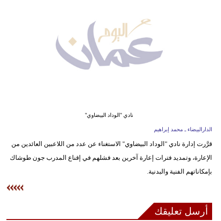
وسفر
ديكور
أخبار
إعلام
تعليم
مرأة
نادي "الوداد البيضاوي"
الدارالبيضاء ـ محمد إبراهيم
علوم
قرَّرت إدارة نادي "الوداد البيضاوي" الاستغناء عن عدد من اللاعبين العائدين من
وتكنولوجيا
الإعارة، وتمديد فترات إعارة آخرين بعد فشلهم في إقناع المدرب جون طوشاك
بيئة
بإمكاناتهم الفنية والبدنية.
مدوَّنات
أرسل تعليقك
أبراج