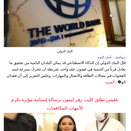
البنك الدولي
بروكسل - عُمان اليوم
قال البنك الدولي إن الذكاء الاصطناعي قد يمكن البلدان النامية من تحقيق ما
يعادل قرناً من التنمية في غضون عقد واحد، شريطة أن تتحرك بسرعة لسد
الفجوات في مجالات الطاقة والاتصال والمهارات. وخلص التقرير إلى أن فقدان
الو�...
المزيد
بلقيس تطلق كليب زهر ليمون برسالة إنسانية مؤثرة تكرم
الأمهات المكافحات