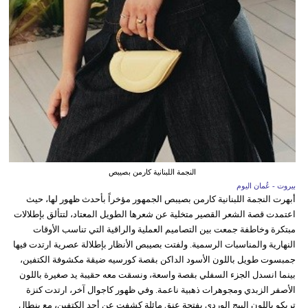
النجمة اللبنانية كارمن بصيبص
بيروت - عُمان اليوم
أبهرت النجمة اللبنانية كارمن بصيبص الجمهور مؤخراً بأحدث ظهور لها، حيث
اعتمدت قصة الشعر القصير متخلية عن شعرها الطويل المعتاد، لتتألق بإطلالات
مبتكرة وخاطفة جمعت بين التصاميم العملية والراقية التي تناسب الأوقات
النهارية والمناسبات الرسمية. ولفتت بصيبص الأنظار بإطلالة عصرية ارتدت فيها
جمبسوت طويل باللون الأسود الداكن بقصة كورسيه ضيقة مكشوفة الكتفين،
بينما انسدل الجزء السفلي بقصة واسعة، ونسقت معه حقيبة يد صغيرة باللون
الأصفر الزبدي ومجوهرات ذهبية ناعمة. وفي ظهور كاجوال آخر، ارتدت كنزة
تريكو باللون البيج الوردي بفتحة عنق مائلة كشفت عن أحد الكتفين، مع بنطال