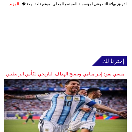
لفريق بهلاء التطوعي لمؤسسة المجتمع المحلي بموقع قلعة بهلاء �...
المزيد
إخترنا لك
ميسي يقود إنتر ميامي ويصبح الهداف التاريخي لكأس الرابطتين