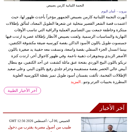
النجمة اللبنانية كارمن بصيبص
بيروت - عُمان اليوم
أبهرت النجمة اللبنانية كارمن بصيبص الجمهور مؤخراً بأحدث ظهور لها، حيث
اعتمدت قصة الشعر القصير متخلية عن شعرها الطويل المعتاد، لتتألق بإطلالات
مبتكرة وخاطفة جمعت بين التصاميم العملية والراقية التي تناسب الأوقات
النهارية والمناسبات الرسمية. ولفتت بصيبص الأنظار بإطلالة عصرية ارتدت فيها
جمبسوت طويل باللون الأسود الداكن بقصة كورسيه ضيقة مكشوفة الكتفين،
بينما انسدل الجزء السفلي بقصة واسعة، ونسقت معه حقيبة يد صغيرة باللون
الأصفر الزبدي ومجوهرات ذهبية ناعمة. وفي ظهور كاجوال آخر، ارتدت كنزة
تريكو باللون البيج الوردي بفتحة عنق مائلة كشفت عن أحد الكتفين، مع بنطال
أبيض عالي الخصر بقصة مستقيمة وحزام جلدي رفيع باللون البني. وعلى صعيد
الإطلالات الفخمة، تألقت بفستان أسود طويل تميز بقصّة الكورسيه العلوية
المطرزة بحبيبات الترتر وتنو...
المزيد
آخر الأخبار الطبية
آخر الأخبار
GMT 12:56 2026 الخميس ,06 آب / أغسطس
طبيب من أصول مصرية يقترب من دخول