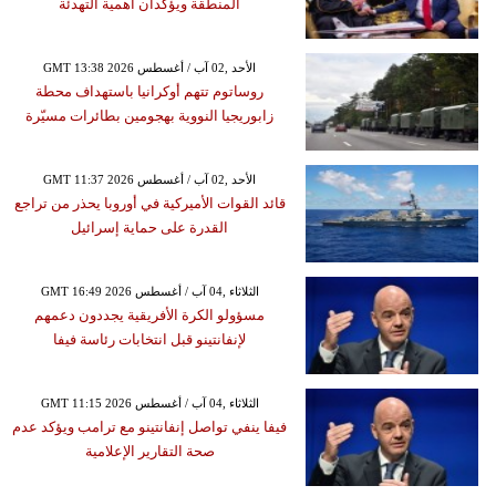
المنطقة ويؤكدان أهمية التهدئة
GMT 13:38 2026 الأحد ,02 آب / أغسطس
روساتوم تتهم أوكرانيا باستهداف محطة
زابوريجيا النووية بهجومين بطائرات مسيّرة
GMT 11:37 2026 الأحد ,02 آب / أغسطس
قائد القوات الأميركية في أوروبا يحذر من تراجع
القدرة على حماية إسرائيل
GMT 16:49 2026 الثلاثاء ,04 آب / أغسطس
مسؤولو الكرة الأفريقية يجددون دعمهم
لإنفانتينو قبل انتخابات رئاسة فيفا
GMT 11:15 2026 الثلاثاء ,04 آب / أغسطس
فيفا ينفي تواصل إنفانتينو مع ترامب ويؤكد عدم
صحة التقارير الإعلامية