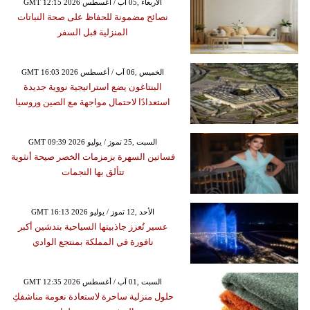
GMT 12:15 2026 الأربعاء ,05 آب / أغسطس
نصائح مضمونة للحفاظ على صحة النباتات
المنزلية قبل السفر
GMT 16:03 2026 الخميس ,06 آب / أغسطس
البنتاغون يضع استراتيجية نووية جديدة
استعدادًا لاحتمال مواجهة مع الصين وروسيا
GMT 09:39 2026 السبت ,25 تموز / يوليو
فساتين السهرة بزمزمات الخصر صيحة أنثوية
تتألق بها النجمات
GMT 16:13 2026 الأحد ,12 تموز / يوليو
عسير تُعزز جاذبيتها السياحية بتدشين أكبر
نافورة في المملكة بمنتجع الوادي
GMT 12:35 2026 السبت ,01 آب / أغسطس
حلول منزلية ساحرة لاستعادة نعومة مناشفكِ