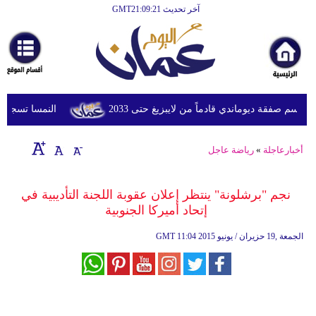
آخر تحديث GMT21:09:21
الرئيسية
أخبارعاجلة
رياضة
ثقافة
م صفقة ديوماندي قادماً من لايبزيغ حتى 2033
النمسا تسجل أعلى درجة
إقتصاد
أخبارعاجلة
»
رياضة عاجل
فن
وموسيقى
نجم "برشلونة" ينتظر إعلان عقوبة اللجنة التأديبية في
إتحاد أميركا الجنوبية
أزياء
11:04 2015 الجمعة ,19 حزيران / يونيو
GMT
صحة
وتغذية
سياحة