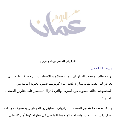
وسفر
ديكور
أخبار
إعلام
تعليم
مرأة
البرازيلي السابق رونالدو نازاريو
مدريد - لينا العاصي
علوم
يواجه قائد المنتخب البرازيلي نيمار، سيلًا من الانتقادات، إثر قضية الطرد التي
وتكنولوجيا
تعرض لها عقب نهاية مباراة بلاده أمام كولومبيا ضمن الجولة الثانية من
بيئة
المجموعة الثالثة لبطولة كوبا أميركا، والتي لا تزال تسيطر على عناوين الصحف
العالمية.
مدوَّنات
وانتقد نجم خط هجوم المنتخب البرازيلي السابق رونالدو نازاريو، تصرف مواطنه
أبراج
نيمار دا سيلفا، عقب نهاية لقاء كولومبيا الماضي في بطولة كوبا أميركا، على