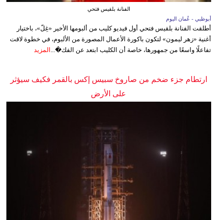
الفنانة بلقيس فتحي
أبوظبي - عُمان اليوم
أطلقت الفنانة بلقيس فتحي أول فيديو كليب من ألبومها الأخير «غِلّ»، باختيار
أغنية «زهر ليمون» لتكون باكورة الأعمال المصورة من الألبوم، في خطوة لاقت
تفاعلًا واسعًا من جمهورها، خاصة أن الكليب ابتعد عن الفك�...
المزيد
ارتطام جزء ضخم من صاروخ سبيس إكس بالقمر فكيف سيؤثر
على الأرض