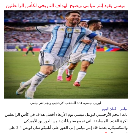
ميسي يقود إنتر ميامي ويصبح الهداف التاريخي لكأس الرابطتين
ليونيل ميسي، قائد المنتخب الأرجنتيني ونجم انتر ميامي
ميامي - عُمان اليوم
بات النجم الأرجنتيني ليونيل ميسي يوم الأربعاء أفضل هداف في كأس الرابطتين
لكرة القدم، المسابقة التي تجمع سنويا أندية من الدوريين الأميركي
والمكسيكي، بعدما قاد إنتر ميامي إلى الفوز على أتلتيكو سان لويس 4-2 على