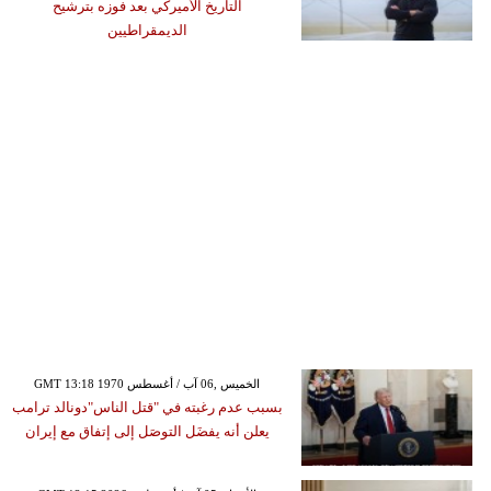
التاريخ الأميركي بعد فوزه بترشيح
الديمقراطيين
GMT 13:18 1970 الخميس ,06 آب / أغسطس
بسبب عدم رغبته في "قتل الناس"دونالد ترامب
يعلن أنه يفضَل التوصَل إلى إتفاق مع إيران