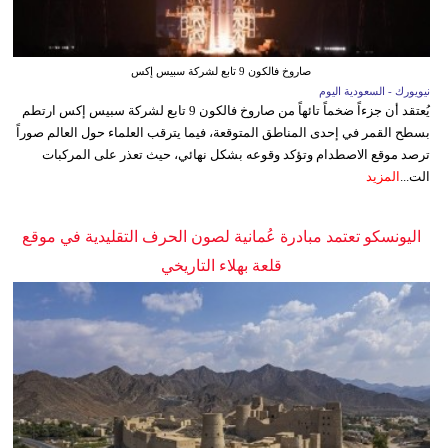
صاروخ فالكون 9 تابع لشركة سبيس إكس
نيويورك - السعودية اليوم
يُعتقد أن جزءاً ضخماً تائهاً من صاروخ فالكون 9 تابع لشركة سبيس إكس ارتطم
بسطح القمر في إحدى المناطق المتوقعة، فيما يترقب العلماء حول العالم صوراً
ترصد موقع الاصطدام وتؤكد وقوعه بشكل نهائي، حيث تعذر على المركبات
الت...
المزيد
اليونسكو تعتمد مبادرة عُمانية لصون الحرف التقليدية في موقع
قلعة بهلاء التاريخي