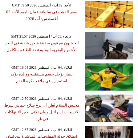
GMT 09:59 2026 الأحد ,02 آب / أغسطس
سعر الذهب في سلطنة عمان اليوم الأحد 02
أغسطس/ آب 2026
GMT 21:57 2026 الأربعاء ,05 آب / أغسطس
الحوثيون يغرقون سفينة شحن هندية في البحر
الأحمر والبحرية اليمنية تنقذ الطاقم بالكامل
GMT 16:04 2026 الثلاثاء ,04 آب / أغسطس
نيمار يؤجل حسم مستقبله ووالده يؤكد
استمراره في ملاعب كرة القدم
GMT 12:50 2026 الثلاثاء ,04 آب / أغسطس
مجلس السلام يُعلن أن نزع سلاح حماس شرط
لانسحاب إسرائيل وبيان ثلاثي يدين الانتهاكات
في غزة
GMT 12:37 2026 الثلاثاء ,04 آب / أغسطس
انطلاق جولة المفاوضات المباشرة بين لبنان