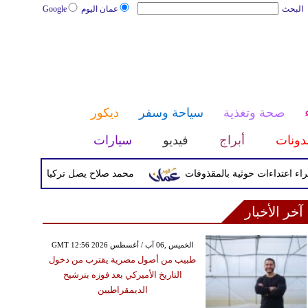
البحث
عمان اليوم
Google
صحة وتغذية
سياحة وسفر
ديكور
دونات
أبراج
فيديو
سيارات
محمد صلاح يصل تركيا الأربعاء لإتمام انت
آخر الأخبار
GMT 12:56 2026 الخميس ,06 آب / أغسطس
طبيب من أصول مصرية يقترب من دخول
التاريخ الأميركي بعد فوزه بترشيح
الديمقراطيين