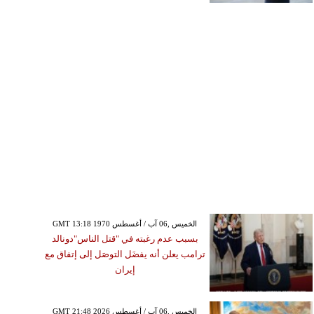
GMT 13:18 1970 الخميس ,06 آب / أغسطس
بسبب عدم رغبته في "قتل الناس"دونالد
ترامب يعلن أنه يفضَل التوصَل إلى إتفاق مع
إيران
GMT 21:48 2026 الخميس ,06 آب / أغسطس