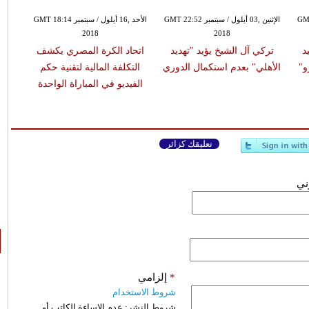
 GMT 18:52
الإثنين ,03 أيلول / سبتمبر GMT 22:52
الأحد ,16 أيلول / سبتمبر GMT 18:14
2018
2018
د
تركي آل الشيخ يؤيد "تهديد
اتحاد الكرة المصري يكشف
و"
الأهلي" بعدم استكمال الدوري
التكلفة المالية لتقنية حكم
الفيديو في المباراة الواحدة
تعليقك كزائر
وني
*
إلزامي
شروط الاستخدام
شروط النشر:
عدم الإساءة للكاتب أو