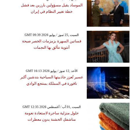
الموساد يقيل مسؤولين بارزين بعد فشل
خطة تغيير النظام في إيران
GMT 09:39 2026 السبت ,25 تموز / يوليو
فساتين السهرة بزمزمات الخصر صيحة
أنثوية تتألق بها النجمات
GMT 16:13 2026 الأحد ,12 تموز / يوليو
عسير تُعزز جاذبيتها السياحية بتدشين أكبر
نافورة في المملكة بمنتجع الوادي
GMT 12:35 2026 السبت ,01 آب / أغسطس
حلول منزلية ساحرة لاستعادة نعومة
مناشفكِ الخشنة بدون معطرات