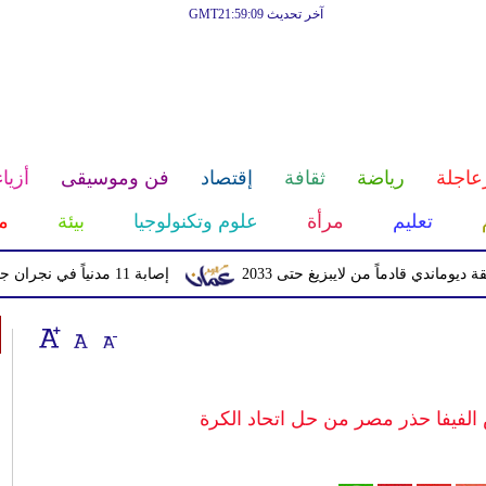
آخر تحديث GMT21:59:09
عاجلة
رياضة
ثقافة
إقتصاد
فن وموسيقى
أزياء
تعليم
مرأة
علوم وتكنولوجيا
بيئة
م
قادماً من لايبزيغ حتى 2033
إصابة 11 مدنياً في نجران جراء اعتداءات حوثية بالمقذوفات
الفيفا حذر مصر من حل اتحاد الكرة