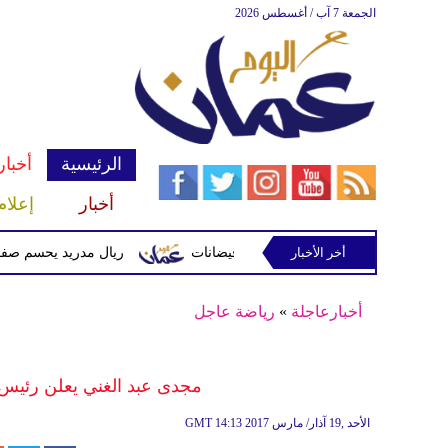
الجمعة 7 آب / أغسطس 2026
الرئيسية
أخبار
أخبار
إعلام
أخر الأخبار
 وتحذيرات من أمطار غزيرة وفيضانات
ريال مدريد يحسم صفقة ديوماندي 
أخبارعاجلة
»
رياضة عاجل
مجدى عبد الغني يعلن رئيس 
14:13 2017 الأحد ,19 آذار/ مارس
GMT