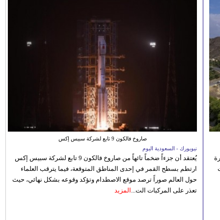
صاروخ فالكون 9 تابع لشركة سبيس إكس
نيويورك - السعودية اليوم
رة
يُعتقد أن جزءاً ضخماً تائهاً من صاروخ فالكون 9 تابع لشركة سبيس إكس
ارتطم بسطح القمر في إحدى المناطق المتوقعة، فيما يترقب العلماء
حول العالم صوراً ترصد موقع الاصطدام وتؤكد وقوعه بشكل نهائي، حيث
تعذر على المركبات الت...
المزيد