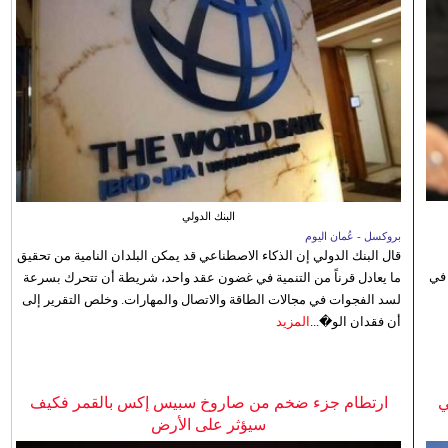
البنك الدولي
بروكسل - عُمان اليوم
قال البنك الدولي إن الذكاء الاصطناعي قد يمكن البلدان النامية من تحقيق
 في
ما يعادل قرناً من التنمية في غضون عقد واحد، شريطة أن تتحرك بسرعة
لسد الفجوات في مجالات الطاقة والاتصال والمهارات. وخلص التقرير إلى
أن فقدان الو�...
المزيد
ي
ارتطام جزء ضخم من صاروخ سبيس إكس بالقمر فكيف
سيؤثر على الأرض