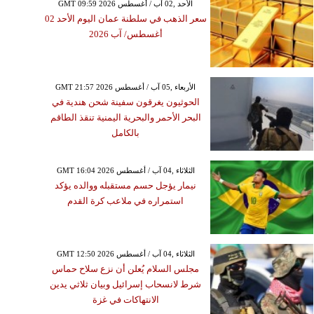
GMT 09:59 2026 الأحد ,02 آب / أغسطس
سعر الذهب في سلطنة عمان اليوم الأحد 02
أغسطس/ آب 2026
GMT 21:57 2026 الأربعاء ,05 آب / أغسطس
الحوثيون يغرقون سفينة شحن هندية في
البحر الأحمر والبحرية اليمنية تنقذ الطاقم
بالكامل
GMT 16:04 2026 الثلاثاء ,04 آب / أغسطس
نيمار يؤجل حسم مستقبله ووالده يؤكد
استمراره في ملاعب كرة القدم
GMT 12:50 2026 الثلاثاء ,04 آب / أغسطس
مجلس السلام يُعلن أن نزع سلاح حماس
شرط لانسحاب إسرائيل وبيان ثلاثي يدين
الانتهاكات في غزة