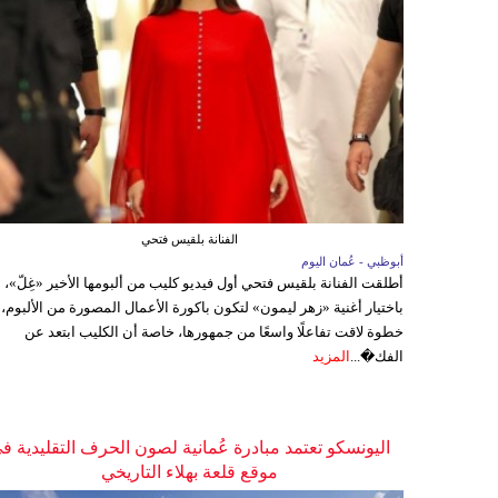
الفنانة بلقيس فتحي
أبوظبي - عُمان اليوم
أطلقت الفنانة بلقيس فتحي أول فيديو كليب من ألبومها الأخير «غِلّ»،
باختيار أغنية «زهر ليمون» لتكون باكورة الأعمال المصورة من الألبوم،
خطوة لاقت تفاعلًا واسعًا من جمهورها، خاصة أن الكليب ابتعد عن
الفك�...
المزيد
اليونسكو تعتمد مبادرة عُمانية لصون الحرف التقليدية ف
موقع قلعة بهلاء التاريخي