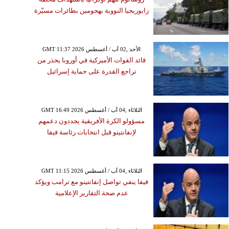
زابوريجيا النووية بهجومين بطائرات مسيّرة
GMT 11:37 2026 الأحد ,02 آب / أغسطس
قائد القوات الأميركية في أوروبا يحذر من
تراجع القدرة على حماية إسرائيل
GMT 16:49 2026 الثلاثاء ,04 آب / أغسطس
مسؤولو الكرة الأفريقية يجددون دعمهم
لإنفانتينو قبل انتخابات رئاسة فيفا
GMT 11:15 2026 الثلاثاء ,04 آب / أغسطس
فيفا ينفي تواصل إنفانتينو مع ترامب ويؤكد
عدم صحة التقارير الإعلامية