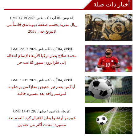
أخبار ذات صلة
GMT 17:19 2026 الخميس ,06 آب / أغسطس
ريال مدريد يحسم صفقة ديوماندي قادماً من
لايبزيغ حتى 2033
GMT 22:07 2026 الثلاثاء ,04 آب / أغسطس
محمد صلاح يصل تركيا الأربعاء لإتمام انتقاله
إلى طرابزون سبور كلاعب حر
GMT 13:19 2026 الثلاثاء ,04 آب / أغسطس
أياكس يضم تير شتيجن معارًا من برشلونة
لموسم واحد بعد مسيرة حافلة
GMT 14:47 2026 الأربعاء ,22 تموز / يوليو
غييرمو أوتشوا يعلن اعتزال كرة القدم بعد
مسيرة امتدت أكثر من عقدين