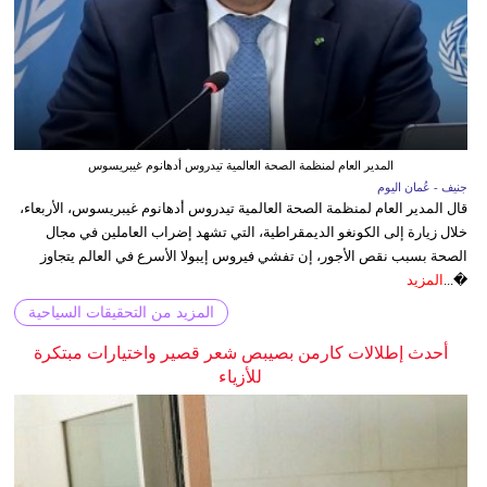
المدير العام لمنظمة الصحة العالمية تيدروس أدهانوم غيبريسوس
جنيف - عُمان اليوم
قال المدير العام لمنظمة الصحة العالمية تيدروس أدهانوم غيبريسوس، الأربعاء،
خلال زيارة إلى الكونغو الديمقراطية، التي تشهد إضراب العاملين في مجال
الصحة بسبب نقص الأجور، إن تفشي فيروس إيبولا الأسرع في العالم يتجاوز
�...
المزيد
المزيد من التحقيقات السياحية
أحدث إطلالات كارمن بصيبص شعر قصير واختيارات مبتكرة
للأزياء