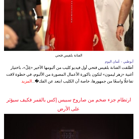
الفنانة بلقيس فتحي
أبوظبي - عُمان اليوم
أطلقت الفنانة بلقيس فتحي أول فيديو كليب من ألبومها الأخير «غِلّ»، باختيار
أغنية «زهر ليمون» لتكون باكورة الأعمال المصورة من الألبوم، في خطوة لاقت
تفاعلًا واسعًا من جمهورها، خاصة أن الكليب ابتعد عن الفك�...
المزيد
ارتطام جزء ضخم من صاروخ سبيس إكس بالقمر فكيف سيؤثر
على الأرض