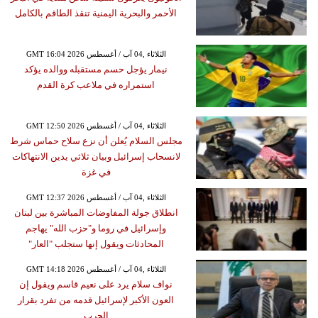
الأحمر والبحرية اليمنية تنقذ الطاقم بالكامل
GMT 16:04 2026 الثلاثاء ,04 آب / أغسطس
نيمار يؤجل حسم مستقبله ووالده يؤكد
استمراره في ملاعب كرة القدم
GMT 12:50 2026 الثلاثاء ,04 آب / أغسطس
مجلس السلام يُعلن أن نزع سلاح حماس شرط
لانسحاب إسرائيل وبيان ثلاثي يدين الانتهاكات
في غزة
GMT 12:37 2026 الثلاثاء ,04 آب / أغسطس
انطلاق جولة المفاوضات المباشرة بين لبنان
وإسرائيل في روما و"حزب الله" يهاجم
المحادثات ويقول إنها ستجلب "العار"
GMT 14:18 2026 الثلاثاء ,04 آب / أغسطس
نواف سلام يرد على نعيم قاسم ويقول إن
العون الأكبر لإسرائيل قدمه من تفرد بقرار
الحرب