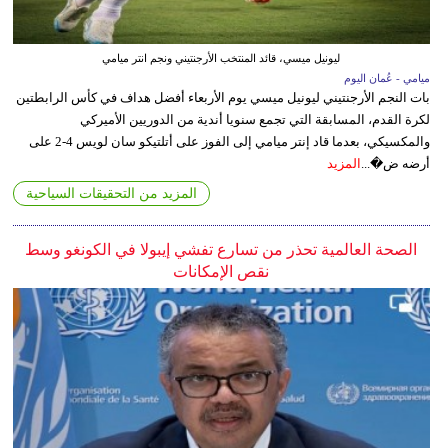
ليونيل ميسي، قائد المنتخب الأرجنتيني ونجم انتر ميامي
ميامي - عُمان اليوم
بات النجم الأرجنتيني ليونيل ميسي يوم الأربعاء أفضل هداف في كأس الرابطتين
لكرة القدم، المسابقة التي تجمع سنويا أندية من الدوريين الأميركي
والمكسيكي، بعدما قاد إنتر ميامي إلى الفوز على أتلتيكو سان لويس 4-2 على
أرضه ض�...
المزيد
المزيد من التحقيقات السياحية
الصحة العالمية تحذر من تسارع تفشي إيبولا في الكونغو وسط
نقص الإمكانات