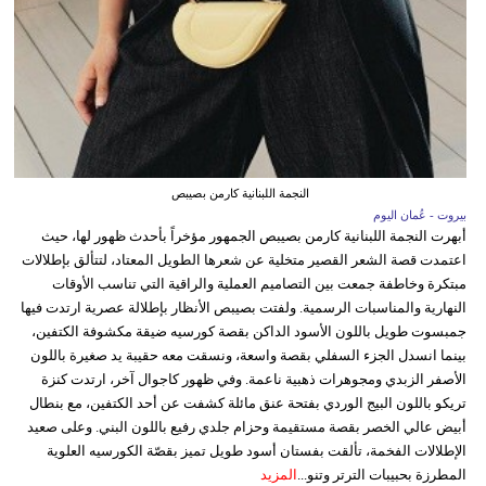
النجمة اللبنانية كارمن بصيبص
بيروت - عُمان اليوم
أبهرت النجمة اللبنانية كارمن بصيبص الجمهور مؤخراً بأحدث ظهور لها، حيث
اعتمدت قصة الشعر القصير متخلية عن شعرها الطويل المعتاد، لتتألق بإطلالات
مبتكرة وخاطفة جمعت بين التصاميم العملية والراقية التي تناسب الأوقات
النهارية والمناسبات الرسمية. ولفتت بصيبص الأنظار بإطلالة عصرية ارتدت فيها
جمبسوت طويل باللون الأسود الداكن بقصة كورسيه ضيقة مكشوفة الكتفين،
بينما انسدل الجزء السفلي بقصة واسعة، ونسقت معه حقيبة يد صغيرة باللون
الأصفر الزبدي ومجوهرات ذهبية ناعمة. وفي ظهور كاجوال آخر، ارتدت كنزة
تريكو باللون البيج الوردي بفتحة عنق مائلة كشفت عن أحد الكتفين، مع بنطال
أبيض عالي الخصر بقصة مستقيمة وحزام جلدي رفيع باللون البني. وعلى صعيد
الإطلالات الفخمة، تألقت بفستان أسود طويل تميز بقصّة الكورسيه العلوية
المطرزة بحبيبات الترتر وتنو...
المزيد