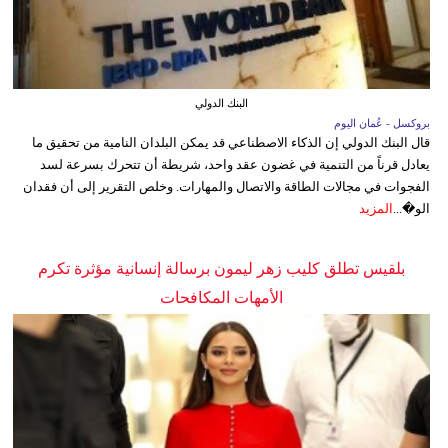
البنك الدولي
بروكسل - عُمان اليوم
قال البنك الدولي إن الذكاء الاصطناعي قد يمكن البلدان النامية من تحقيق ما
يعادل قرناً من التنمية في غضون عقد واحد، شريطة أن تتحرك بسرعة لسد
الفجوات في مجالات الطاقة والاتصال والمهارات. وخلص التقرير إلى أن فقدان
الو�...
المزيد
بلقيس تطلق كليب زهر ليمون برسالة إنسانية مؤثرة تكرم
الأمهات المكافحات