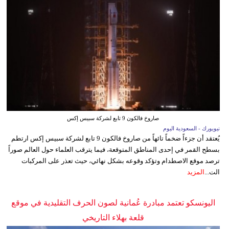
صاروخ فالكون 9 تابع لشركة سبيس إكس
نيويورك - السعودية اليوم
يُعتقد أن جزءاً ضخماً تائهاً من صاروخ فالكون 9 تابع لشركة سبيس إكس ارتطم
بسطح القمر في إحدى المناطق المتوقعة، فيما يترقب العلماء حول العالم صوراً
ترصد موقع الاصطدام وتؤكد وقوعه بشكل نهائي، حيث تعذر على المركبات
الت...
المزيد
اليونسكو تعتمد مبادرة عُمانية لصون الحرف التقليدية في موقع
قلعة بهلاء التاريخي