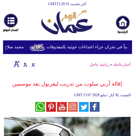
آخر تحديث GMT15:29:31
الرئيسية
أخبارعاجلة
رياضة
ثقافة
محمد صلاح يصل ترك
إقتصاد
أخبارعاجلة
»
رياضة عاجل
فن
وموسيقى
إقالة أرني سلوت من تدريب ليفربول بعد موسمين
أزياء
15:07 2026 السبت ,30 أيار / مايو
GMT
صحة
وتغذية
سياحة