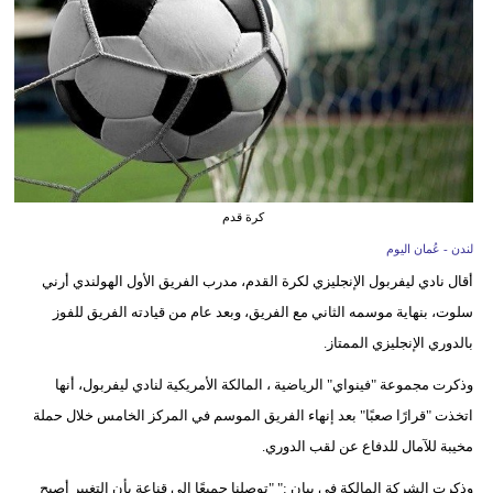
وسفر
ديكور
أخبار
إعلام
تعليم
كرة قدم
مرأة
لندن - عُمان اليوم
أقال نادي ليفربول الإنجليزي لكرة القدم، مدرب الفريق الأول الهولندي أرني
علوم
سلوت، بنهاية موسمه الثاني مع الفريق، وبعد عام من قيادته الفريق للفوز
وتكنولوجيا
بالدوري الإنجليزي الممتاز.
بيئة
وذكرت مجموعة "فينواي" الرياضية ، المالكة الأمريكية لنادي ليفربول، أنها
اتخذت "قرارًا صعبًا" بعد إنهاء الفريق الموسم في المركز الخامس خلال حملة
مدوَّنات
مخيبة للآمال للدفاع عن لقب الدوري.
أبراج
وذكرت الشركة المالكة في بيان :" "توصلنا جميعًا إلى قناعة بأن التغيير أصبح