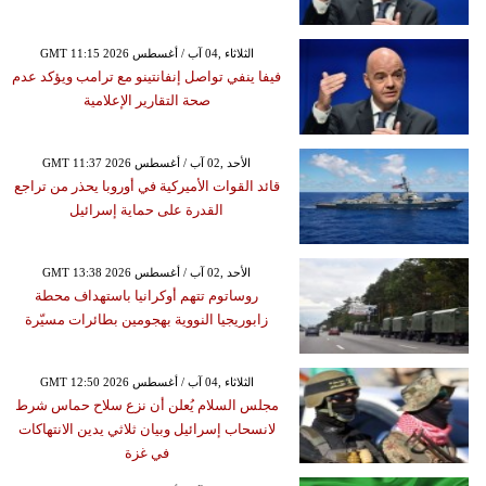
GMT 11:15 2026 الثلاثاء ,04 آب / أغسطس
فيفا ينفي تواصل إنفانتينو مع ترامب ويؤكد عدم
صحة التقارير الإعلامية
GMT 11:37 2026 الأحد ,02 آب / أغسطس
قائد القوات الأميركية في أوروبا يحذر من تراجع
القدرة على حماية إسرائيل
GMT 13:38 2026 الأحد ,02 آب / أغسطس
روساتوم تتهم أوكرانيا باستهداف محطة
زابوريجيا النووية بهجومين بطائرات مسيّرة
GMT 12:50 2026 الثلاثاء ,04 آب / أغسطس
مجلس السلام يُعلن أن نزع سلاح حماس شرط
لانسحاب إسرائيل وبيان ثلاثي يدين الانتهاكات
في غزة