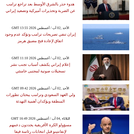
هدوء حذر بالشرق الأوسط بعد تراجع ترامب
عن الضربة وتحذيرات أميركية وتصعيد إيراني
GMT 13:55 2026 الأحد ,02 آب / أغسطس
إيران تنفي تصريحات ترامب وتؤكد عدم وجود
اتفاق لإعادة فتح مضيق هرمز
GMT 11:10 2026 الأحد ,02 آب / أغسطس
إعلام إيراني يكشف أسباب تجنب نشر
تسجيلات صوتية لمجتبى خامنئي
GMT 09:42 2026 الأحد ,02 آب / أغسطس
ولي العهد السعودي وترامب يبحثان تطورات
المنطقة ويؤكدان أهمية التهدئة
GMT 16:49 2026 الثلاثاء ,04 آب / أغسطس
مسؤولو الكرة الأفريقية يجددون دعمهم
لإنفانتينو قبل انتخابات رئاسة فيفا