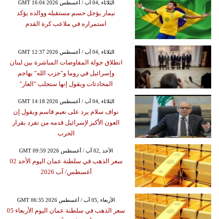
GMT 16:04 2026 الثلاثاء ,04 آب / أغسطس
نيمار يؤجل حسم مستقبله ووالده يؤكد
استمراره في ملاعب كرة القدم
GMT 12:37 2026 الثلاثاء ,04 آب / أغسطس
انطلاق جولة المفاوضات المباشرة بين لبنان
وإسرائيل في روما و"حزب الله" يهاجم
المحادثات ويقول إنها ستجلب "العار"
GMT 14:18 2026 الثلاثاء ,04 آب / أغسطس
نواف سلام يرد على نعيم قاسم ويقول إن
العون الأكبر لإسرائيل قدمه من تفرد بقرار
الحرب
GMT 09:59 2026 الأحد ,02 آب / أغسطس
سعر الذهب في سلطنة عمان اليوم الأحد 02
أغسطس/ آب 2026
GMT 06:35 2026 الأربعاء ,05 آب / أغسطس
سعر الذهب في سلطنة عمان اليوم الأربعاء 05