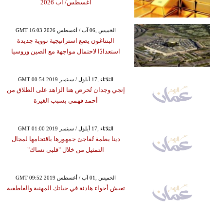
أغسطس/ آب 2026
GMT 16:03 2026 الخميس ,06 آب / أغسطس
البنتاغون يضع استراتيجية نووية جديدة
استعدادًا لاحتمال مواجهة مع الصين وروسيا
GMT 00:54 2019 الثلاثاء ,17 أيلول / سبتمبر
إنجي وجدان تُحرض هنا الزاهد على الطلاق من
أحمد فهمي بسبب الغيرة
GMT 01:00 2019 الثلاثاء ,17 أيلول / سبتمبر
دينا بطمة تُفاجئ جمهورها باقتحامها لمجال
التمثيل من خلال "قلبي نساك"
GMT 09:52 2019 الخميس ,01 آب / أغسطس
تعيش أجواء هادئة في حياتك المهنية والعاطفية