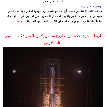
الفنانة بلقيس فتحي
أبوظبي - عُمان اليوم
أطلقت الفنانة بلقيس فتحي أول فيديو كليب من ألبومها الأخير «غِلّ»، باختيار
أغنية «زهر ليمون» لتكون باكورة الأعمال المصورة من الألبوم، في خطوة لاقت
تفاعلًا واسعًا من جمهورها، خاصة أن الكليب ابتعد عن الفك�...
المزيد
ارتطام جزء ضخم من صاروخ سبيس إكس بالقمر فكيف سيؤثر
على الأرض