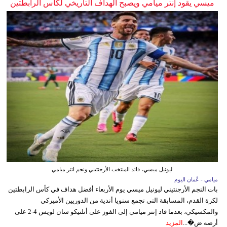
ميسي يقود إنتر ميامي ويصبح الهداف التاريخي لكأس الرابطتين
ليونيل ميسي، قائد المنتخب الأرجنتيني ونجم انتر ميامي
ميامي - عُمان اليوم
بات النجم الأرجنتيني ليونيل ميسي يوم الأربعاء أفضل هداف في كأس الرابطتين
لكرة القدم، المسابقة التي تجمع سنويا أندية من الدوريين الأميركي
والمكسيكي، بعدما قاد إنتر ميامي إلى الفوز على أتلتيكو سان لويس 4-2 على
أرضه ض�...
المزيد