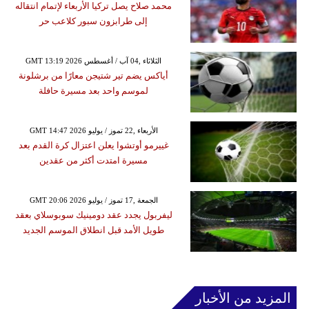
محمد صلاح يصل تركيا الأربعاء لإتمام انتقاله
إلى طرابزون سبور كلاعب حر
GMT 13:19 2026 الثلاثاء ,04 آب / أغسطس
أياكس يضم تير شتيجن معارًا من برشلونة
لموسم واحد بعد مسيرة حافلة
GMT 14:47 2026 الأربعاء ,22 تموز / يوليو
غييرمو أوتشوا يعلن اعتزال كرة القدم بعد
مسيرة امتدت أكثر من عقدين
GMT 20:06 2026 الجمعة ,17 تموز / يوليو
ليفربول يجدد عقد دومينيك سوبوسلاي بعقد
طويل الأمد قبل انطلاق الموسم الجديد
المزيد من الأخبار