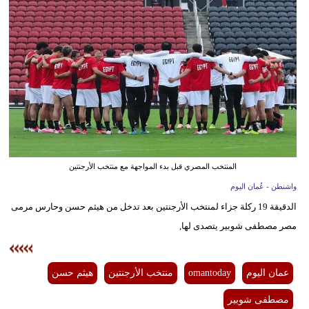
وسفر
ديكور
أخبار
إعلام
تعليم
مرأة
المنتخب المصري قبل بدء المواجهة مع منتخب الأرجنتين
علوم
واشنطن - عُمان اليوم
وتكنولوجيا
الدقيقة 19 ركلة جزاء لمنتخب الأرجنتين بعد تدخل من هيثم حسن وحارس مرمى
مصر مصطفى شوبير يتصدى لها,
بيئة
مدوَّنات
عمان اليوم
omantoday
منتخب الأرجنتين
هيثم حسن
أبراج
مصطفى شوبير