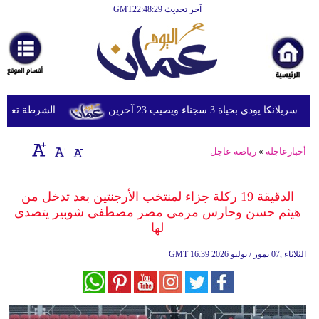
آخر تحديث GMT22:48:29
الرئيسية
أخبارعاجلة
رياضة
ثقافة
ي بحياة 3 سجناء ويصيب 23 آخرين
الشرطة تعتقل إمر
إقتصاد
أخبارعاجلة
»
رياضة عاجل
فن
وموسيقى
الدقيقة 19 ركلة جزاء لمنتخب الأرجنتين بعد تدخل من
هيثم حسن وحارس مرمى مصر مصطفى شوبير يتصدى
أزياء
لها
صحة
16:39 2026 الثلاثاء ,07 تموز / يوليو
GMT
وتغذية
سياحة