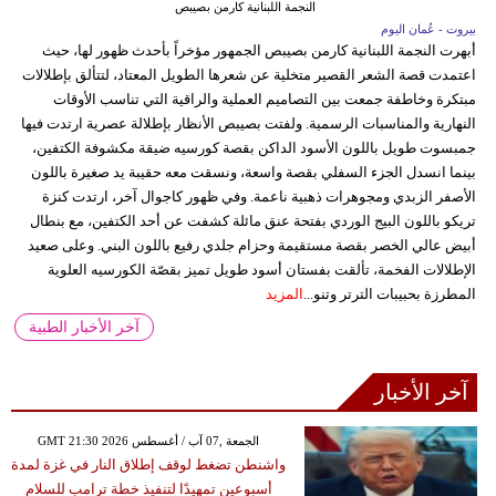
النجمة اللبنانية كارمن بصيبص
بيروت - عُمان اليوم
أبهرت النجمة اللبنانية كارمن بصيبص الجمهور مؤخراً بأحدث ظهور لها، حيث
اعتمدت قصة الشعر القصير متخلية عن شعرها الطويل المعتاد، لتتألق بإطلالات
مبتكرة وخاطفة جمعت بين التصاميم العملية والراقية التي تناسب الأوقات
النهارية والمناسبات الرسمية. ولفتت بصيبص الأنظار بإطلالة عصرية ارتدت فيها
جمبسوت طويل باللون الأسود الداكن بقصة كورسيه ضيقة مكشوفة الكتفين،
بينما انسدل الجزء السفلي بقصة واسعة، ونسقت معه حقيبة يد صغيرة باللون
الأصفر الزبدي ومجوهرات ذهبية ناعمة. وفي ظهور كاجوال آخر، ارتدت كنزة
تريكو باللون البيج الوردي بفتحة عنق مائلة كشفت عن أحد الكتفين، مع بنطال
أبيض عالي الخصر بقصة مستقيمة وحزام جلدي رفيع باللون البني. وعلى صعيد
الإطلالات الفخمة، تألقت بفستان أسود طويل تميز بقصّة الكورسيه العلوية
المطرزة بحبيبات الترتر وتنو...
المزيد
آخر الأخبار الطبية
آخر الأخبار
GMT 21:30 2026 الجمعة ,07 آب / أغسطس
واشنطن تضغط لوقف إطلاق النار في غزة لمدة
أسبوعين تمهيدًا لتنفيذ خطة ترامب للسلام