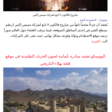
صاروخ فالكون 9 تابع لشركة سبيس إكس
نيويورك - السعودية اليوم
يُعتقد أن جزءاً ضخماً تائهاً من صاروخ فالكون 9 تابع لشركة سبيس إكس ارتطم
بسطح القمر في إحدى المناطق المتوقعة، فيما يترقب العلماء حول العالم صوراً
ترصد موقع الاصطدام وتؤكد وقوعه بشكل نهائي، حيث تعذر على المركبات
الت...
المزيد
اليونسكو تعتمد مبادرة عُمانية لصون الحرف التقليدية في موقع
قلعة بهلاء التاريخي