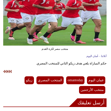
وسفر
ديكور
أخبار
إعلام
تعليم
منتخب مصر لكرة القدم
مرأة
أتلانتا - عُمان اليوم
حكم المباراة يلغي هدف زيكو الثاني للمنتخب المصري.
علوم
وتكنولوجيا
عمان اليوم
omantoday
المنتخب المصري
زيكو
بيئة
منتخب الأرجنتين
مدوَّنات
أرسل تعليقك
أبراج