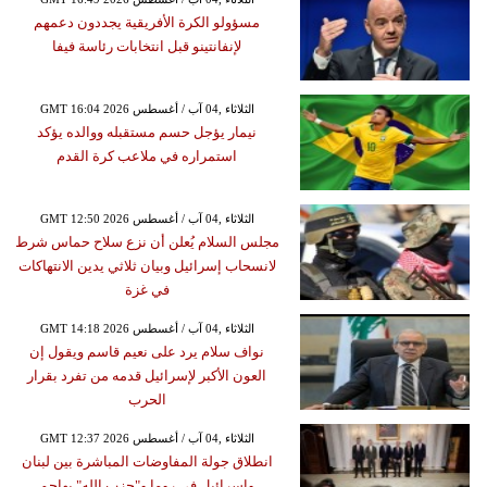
مسؤولو الكرة الأفريقية يجددون دعمهم
لإنفانتينو قبل انتخابات رئاسة فيفا
GMT 16:04 2026 الثلاثاء ,04 آب / أغسطس
نيمار يؤجل حسم مستقبله ووالده يؤكد
استمراره في ملاعب كرة القدم
GMT 12:50 2026 الثلاثاء ,04 آب / أغسطس
مجلس السلام يُعلن أن نزع سلاح حماس شرط
لانسحاب إسرائيل وبيان ثلاثي يدين الانتهاكات
في غزة
GMT 14:18 2026 الثلاثاء ,04 آب / أغسطس
نواف سلام يرد على نعيم قاسم ويقول إن
العون الأكبر لإسرائيل قدمه من تفرد بقرار
الحرب
GMT 12:37 2026 الثلاثاء ,04 آب / أغسطس
انطلاق جولة المفاوضات المباشرة بين لبنان
وإسرائيل في روما و"حزب الله" يهاجم