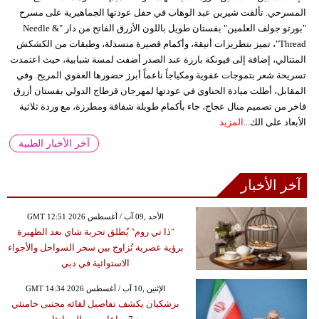
المسرحي. تألقت شيرين عبد الوهاب في حفل عودتها الجماهيرية على مسرح
"بورتو جولف العلمين" بفستان طويل باللون الأزرق الفاتح من دار "Needle &
Thread"، تميز بتطريزات أنيقة، وأكمام قصيرة منسدلة، وطبقات من الكشكش
المتتالي، إضافة إلى فيونكة بارزة عند الصدر أضفت لمسة شبابية، حيث اعتمدت
تسريحة شعر بتموجات عفوية ومكياجاً ناعماً أبرز حضورها العفوي المريح. وفي
المقابل، أطلت ميادة الحناوي في عودتها لمهرجان قرطاج الدولي بفستان أزرق
فاخر من تصميم منال عجاج، جاء بأكمام طويلة شفافة ومطرزة، مع وردة ثلاثية
الأبعاد على الك...
المزيد
آخر الأخبار الطبية
آخر الأخبار
GMT 12:51 2026 الأحد ,09 آب / أغسطس
"ذا تي روم" يُطلق تجربة شاي بعد الظهيرة
برؤية عصرية تُزاوج بين سحر السواحل والأجواء
الاستوائية في دبي
GMT 14:34 2026 الإثنين ,10 آب / أغسطس
بزشكيان يكشف تفاصيل لقائه مجتبى خامنئي