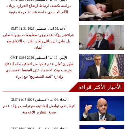
دراسة تكشف ارتباط ارتفاع الحرارة بزيادة
الألم الجسدي خاصة عند 32 درجة مئوية
GMT 11:31 2026 الأحد ,09 آب / أغسطس
عراقجي يؤكد عدم وجود مفاوضات مع واشنطن
بل تبادل للرسائل ويعلن اقتراب الاتفاق مع
عُمان
GMT 13:36 2026 الإثنين ,10 آب / أغسطس
طهران تُعلن عدم قلقها من اتفاقية مكة للدفاع
وترمب يؤكد الاعتماد على الضغط الاقتصادي
وإدارة "لعبة الشطرنج" مع إيران
الأخبار الأكثر قراءة
GMT 11:15 2026 الثلاثاء ,04 آب / أغسطس
فيفا ينفي تواصل إنفانتينو مع ترامب ويؤكد عدم
صحة التقارير الإعلامية
GMT 16:49 2026 الثلاثاء ,04 آب / أغسطس