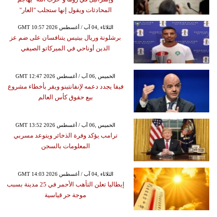
المحادثات ويقول إنها ستجلب "العار"
GMT 10:57 2026 الثلاثاء ,04 آب / أغسطس
برشلونة وريال بيتيس يتنافسان على ضم عز
الدين أوناحي في الميركاتو الصيفي
GMT 12:47 2026 الخميس ,06 آب / أغسطس
فيفا يجدد دعمه لإنفانتينو ويقر بأخطاء مشروع
بيع حقوق كأس العالم
GMT 13:52 2026 الخميس ,06 آب / أغسطس
ترامب يؤكد وفرة الذخائر ويتوعد مسربي
المعلومات بالسجن
GMT 14:03 2026 الثلاثاء ,04 آب / أغسطس
إيطاليا تعلن التأهب الأحمر في 25 مدينة بسبب
موجة حر قياسية