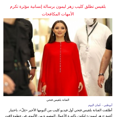
بلقيس تطلق كليب زهر ليمون برسالة إنسانية مؤثرة تكرم
الأمهات المكافحات
الفنانة بلقيس فتحي
أبوظبي - عُمان اليوم
أطلقت الفنانة بلقيس فتحي أول فيديو كليب من ألبومها الأخير «غِلّ»، باختيار
أغنية «زهر ليمون» لتكون باكورة الأعمال المصورة من الألبوم، في خطوة لاقت