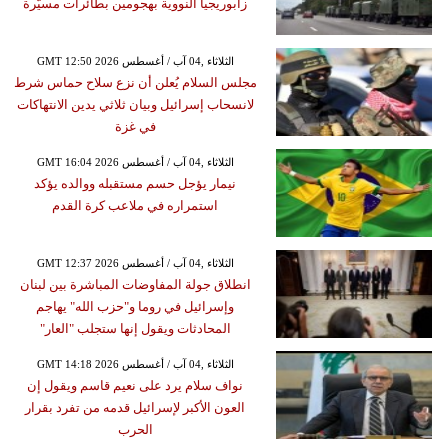
زابوريجيا النووية بهجومين بطائرات مسيّرة
GMT 12:50 2026 الثلاثاء ,04 آب / أغسطس
مجلس السلام يُعلن أن نزع سلاح حماس شرط
لانسحاب إسرائيل وبيان ثلاثي يدين الانتهاكات
في غزة
GMT 16:04 2026 الثلاثاء ,04 آب / أغسطس
نيمار يؤجل حسم مستقبله ووالده يؤكد
استمراره في ملاعب كرة القدم
GMT 12:37 2026 الثلاثاء ,04 آب / أغسطس
انطلاق جولة المفاوضات المباشرة بين لبنان
وإسرائيل في روما و"حزب الله" يهاجم
المحادثات ويقول إنها ستجلب "العار"
GMT 14:18 2026 الثلاثاء ,04 آب / أغسطس
نواف سلام يرد على نعيم قاسم ويقول إن
العون الأكبر لإسرائيل قدمه من تفرد بقرار
الحرب