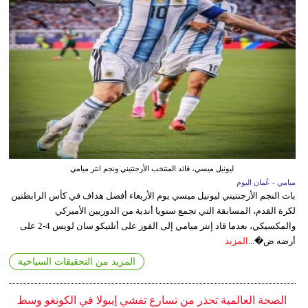
ليونيل ميسي، قائد المنتخب الأرجنتيني ونجم انتر ميامي
ميامي - عُمان اليوم
بات النجم الأرجنتيني ليونيل ميسي يوم الأربعاء أفضل هداف في كأس الرابطتين
لكرة القدم، المسابقة التي تجمع سنويا أندية من الدوريين الأميركي
والمكسيكي، بعدما قاد إنتر ميامي إلى الفوز على أتلتيكو سان لويس 4-2 على
أرضه ض�...
المزيد
المزيد من التحقيقات السياحية
الصحة العالمية تحذر من تسارع تفشي إيبولا في الكونغو وسط