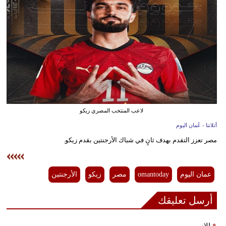
وسفر
ديكور
أخبار
إعلام
تعليم
لاعب المنتخب المصري زيكو
مرأة
أتلانتا - عُمان اليوم
علوم
مصر تعزز التقدم بهدف ثانٍ في شباك الأرجنتين بقدم زيكو.
وتكنولوجيا
بيئة
عمان اليوم
omantoday
مصر
زيكو
الأرجنتين
مدوَّنات
أرسل تعليقك
أبراج
*
الإسم