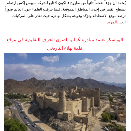
يُعتقد أن جزءاً ضخماً تائهاً من صاروخ فالكون 9 تابع لشركة سبيس إكس ارتطم
بسطح القمر في إحدى المناطق المتوقعة، فيما يترقب العلماء حول العالم صوراً
ترصد موقع الاصطدام وتؤكد وقوعه بشكل نهائي، حيث تعذر على المركبات
الت...
المزيد
اليونسكو تعتمد مبادرة عُمانية لصون الحرف التقليدية في موقع
قلعة بهلاء التاريخي