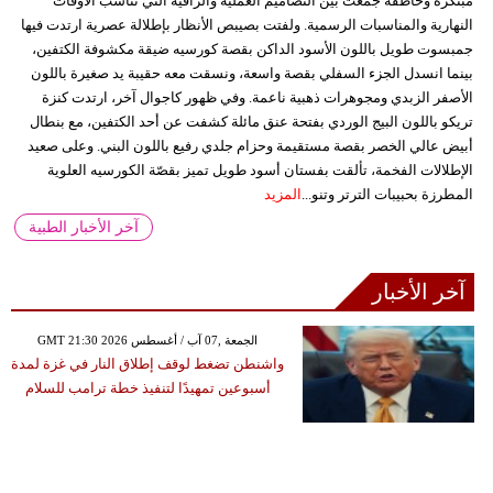
مبتكرة وخاطفة جمعت بين التصاميم العملية والراقية التي تناسب الأوقات
النهارية والمناسبات الرسمية. ولفتت بصيبص الأنظار بإطلالة عصرية ارتدت فيها
جمبسوت طويل باللون الأسود الداكن بقصة كورسيه ضيقة مكشوفة الكتفين،
بينما انسدل الجزء السفلي بقصة واسعة، ونسقت معه حقيبة يد صغيرة باللون
الأصفر الزبدي ومجوهرات ذهبية ناعمة. وفي ظهور كاجوال آخر، ارتدت كنزة
تريكو باللون البيج الوردي بفتحة عنق مائلة كشفت عن أحد الكتفين، مع بنطال
أبيض عالي الخصر بقصة مستقيمة وحزام جلدي رفيع باللون البني. وعلى صعيد
الإطلالات الفخمة، تألقت بفستان أسود طويل تميز بقصّة الكورسيه العلوية
المطرزة بحبيبات الترتر وتنو...
المزيد
آخر الأخبار الطبية
آخر الأخبار
GMT 21:30 2026 الجمعة ,07 آب / أغسطس
واشنطن تضغط لوقف إطلاق النار في غزة لمدة
أسبوعين تمهيدًا لتنفيذ خطة ترامب للسلام