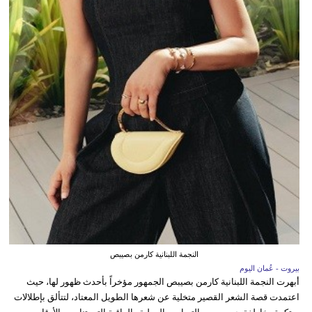
النجمة اللبنانية كارمن بصيبص
بيروت - عُمان اليوم
أبهرت النجمة اللبنانية كارمن بصيبص الجمهور مؤخراً بأحدث ظهور لها، حيث
اعتمدت قصة الشعر القصير متخلية عن شعرها الطويل المعتاد، لتتألق بإطلالات