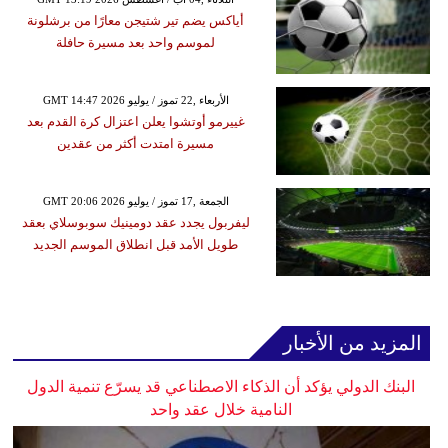
أياكس يضم تير شتيجن معارًا من برشلونة
لموسم واحد بعد مسيرة حافلة
GMT 14:47 2026 الأربعاء ,22 تموز / يوليو
غييرمو أوتشوا يعلن اعتزال كرة القدم بعد
مسيرة امتدت أكثر من عقدين
GMT 20:06 2026 الجمعة ,17 تموز / يوليو
ليفربول يجدد عقد دومينيك سوبوسلاي بعقد
طويل الأمد قبل انطلاق الموسم الجديد
المزيد من الأخبار
البنك الدولي يؤكد أن الذكاء الاصطناعي قد يسرّع تنمية الدول
النامية خلال عقد واحد