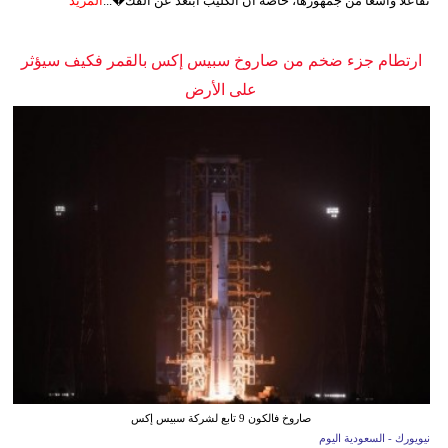
تفاعلًا واسعًا من جمهورها، خاصة أن الكليب ابتعد عن الفك�...
المزيد
ارتطام جزء ضخم من صاروخ سبيس إكس بالقمر فكيف سيؤثر
على الأرض
صاروخ فالكون 9 تابع لشركة سبيس إكس
نيويورك - السعودية اليوم