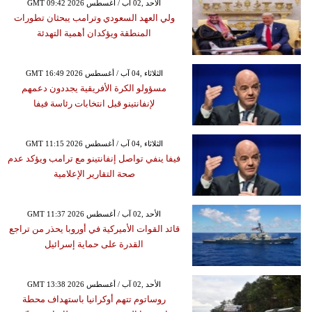
GMT 09:42 2026 الأحد ,02 آب / أغسطس
ولي العهد السعودي وترامب يبحثان تطورات
المنطقة ويؤكدان أهمية التهدئة
GMT 16:49 2026 الثلاثاء ,04 آب / أغسطس
مسؤولو الكرة الأفريقية يجددون دعمهم
لإنفانتينو قبل انتخابات رئاسة فيفا
GMT 11:15 2026 الثلاثاء ,04 آب / أغسطس
فيفا ينفي تواصل إنفانتينو مع ترامب ويؤكد عدم
صحة التقارير الإعلامية
GMT 11:37 2026 الأحد ,02 آب / أغسطس
قائد القوات الأميركية في أوروبا يحذر من تراجع
القدرة على حماية إسرائيل
GMT 13:38 2026 الأحد ,02 آب / أغسطس
روساتوم تتهم أوكرانيا باستهداف محطة