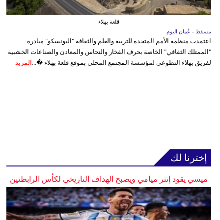
قلعة بهلاء
مسقط - عُمان اليوم
اعتمدت منظمة الأمم المتحدة للتربية والعلم والثقافة "اليونسكو" مبادرة
"الممتلك الثقافي" الخاصة بحرف الفخار والنحاس والمعادن والصناعات الخشبية
لفريق بهلاء التطوعي لمؤسسة المجتمع المحلي بموقع قلعة بهلاء �...
المزيد
إخترنا لك
ميسي يقود إنتر ميامي ويصبح الهداف التاريخي لكأس الرابطتين