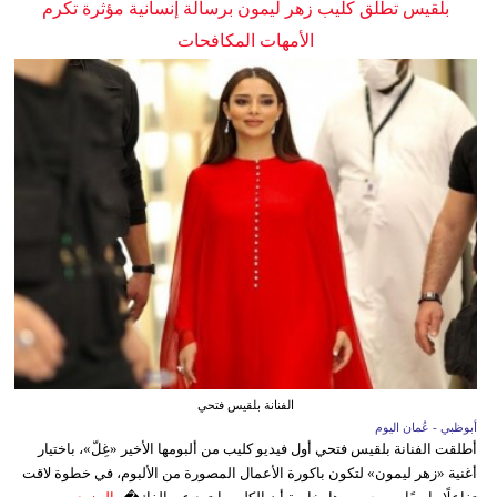
بلقيس تطلق كليب زهر ليمون برسالة إنسانية مؤثرة تكرم
الأمهات المكافحات
الفنانة بلقيس فتحي
أبوظبي - عُمان اليوم
أطلقت الفنانة بلقيس فتحي أول فيديو كليب من ألبومها الأخير «غِلّ»، باختيار
أغنية «زهر ليمون» لتكون باكورة الأعمال المصورة من الألبوم، في خطوة لاقت