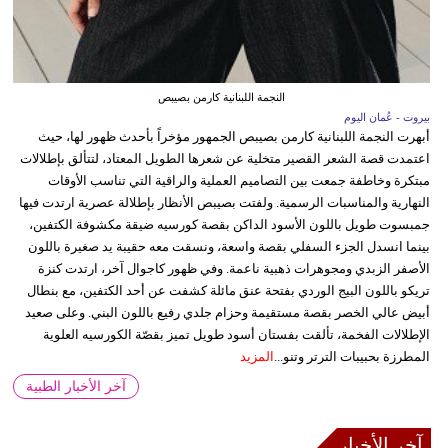
النجمة اللبنانية كارمن بصيبص
بيروت - عُمان اليوم
أبهرت النجمة اللبنانية كارمن بصيبص الجمهور مؤخراً بأحدث ظهور لها، حيث
اعتمدت قصة الشعر القصير متخلية عن شعرها الطويل المعتاد، لتتألق بإطلالات
مبتكرة وخاطفة جمعت بين التصاميم العملية والراقية التي تناسب الأوقات
النهارية والمناسبات الرسمية. ولفتت بصيبص الأنظار بإطلالة عصرية ارتدت فيها
جمبسوت طويل باللون الأسود الداكن بقصة كورسيه ضيقة مكشوفة الكتفين،
بينما انسدل الجزء السفلي بقصة واسعة، ونسقت معه حقيبة يد صغيرة باللون
الأصفر الزبدي ومجوهرات ذهبية ناعمة. وفي ظهور كاجوال آخر، ارتدت كنزة
تريكو باللون البيج الوردي بفتحة عنق مائلة كشفت عن أحد الكتفين، مع بنطال
أبيض عالي الخصر بقصة مستقيمة وحزام جلدي رفيع باللون البني. وعلى صعيد
الإطلالات الفخمة، تألقت بفستان أسود طويل تميز بقصّة الكورسيه العلوية
المطرزة بحبيبات الترتر وتنو...
المزيد
آخر الأخبار الطبية
آخر الأخبار