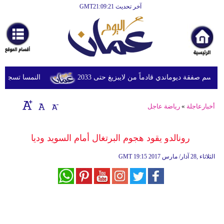
آخر تحديث GMT21:09:21
الرئيسية
أخبارعاجلة
رياضة
ثقافة
م صفقة ديوماندي قادماً من لايبزيغ حتى 2033
النمسا تسجل أعلى درجة
إقتصاد
أخبارعاجلة
»
رياضة عاجل
فن
وموسيقى
رونالدو يقود هجوم البرتغال أمام السويد وديا
أزياء
19:15 2017 الثلاثاء ,28 آذار/ مارس
GMT
صحة
وتغذية
سياحة