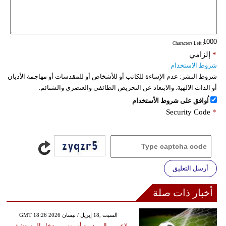
: Characters Left
*
إلزامي
شروط الاستخدام
شروط النشر:
عدم الإساءة للكاتب أو للأشخاص أو للمقدسات أو مهاجمة الأديان
أو الذات الالهية. والابتعاد عن التحريض الطائفي والعنصري والشتائم.
اُوافق على شروط الأستخدام
Security Code
*
أرسل التعليق
أخبار ذات صلة
GMT 18:26 2026 السبت ,18 إبريل / نيسان
لاعب ريال مدريد أسينسيو يدخل المستشفى