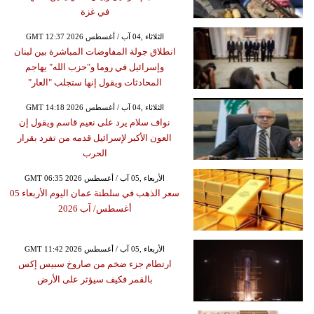
في غزة
GMT 12:37 2026 الثلاثاء ,04 آب / أغسطس
انطلاق جولة المفاوضات المباشرة بين لبنان
وإسرائيل في روما و"حزب الله" يهاجم
المحادثات ويقول إنها ستجلب "العار"
GMT 14:18 2026 الثلاثاء ,04 آب / أغسطس
نواف سلام يرد على نعيم قاسم ويقول إن
العون الأكبر لإسرائيل قدمه من تفرد بقرار
الحرب
GMT 06:35 2026 الأربعاء ,05 آب / أغسطس
سعر الذهب في سلطنة عمان اليوم الأربعاء 05
أغسطس/ آب 2026
GMT 11:42 2026 الأربعاء ,05 آب / أغسطس
ارتطام جزء ضخم من صاروخ سبيس إكس
بالقمر فكيف سيؤثر على الأرض