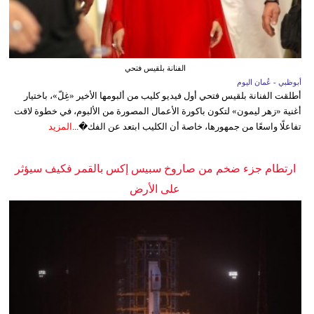
الفنانة بلقيس فتحي
أبوظبي - عُمان اليوم
أطلقت الفنانة بلقيس فتحي أول فيديو كليب من ألبومها الأخير «غِلّ»، باختيار
أغنية «زهر ليمون» لتكون باكورة الأعمال المصورة من الألبوم، في خطوة لاقت
تفاعلًا واسعًا من جمهورها، خاصة أن الكليب ابتعد عن الفك�...
المزيد
ارتطام جزء ضخم من صاروخ سبيس إكس بالقمر فكيف سيؤثر
على الأرض