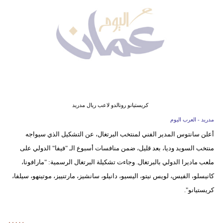
وسفر
ديكور
أخبار
إعلام
تعليم
كريستيانو رونالدو لاعب ريال مدريد
مرأة
مدريد - العرب اليوم
أعلن سانتوس المدير الفني لمنتخب البرتغال، عن التشكيل الذي سيواجه
علوم
منتخب السويد وديا، بعد قليل، ضمن منافسات أسبوع الـ "فيفا" الدولي على
وتكنولوجيا
ملعب ماديرا الدولي بالبرتغال. وجاءت تشكيلة البرتغال الرسمية: "مارافونا،
بيئة
كانيسلو، الفيس، لويس نيتو، اليسيو، دانيلو، سانشيز، مارتنييز، موتينهو، سيلفا،
كريستيانو".
مدوَّنات
أبراج