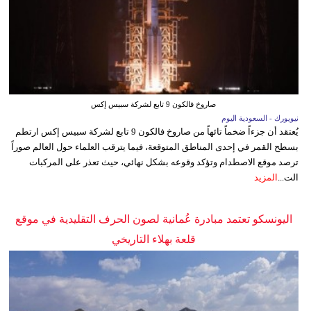
صاروخ فالكون 9 تابع لشركة سبيس إكس
نيويورك - السعودية اليوم
يُعتقد أن جزءاً ضخماً تائهاً من صاروخ فالكون 9 تابع لشركة سبيس إكس ارتطم
بسطح القمر في إحدى المناطق المتوقعة، فيما يترقب العلماء حول العالم صوراً
ترصد موقع الاصطدام وتؤكد وقوعه بشكل نهائي، حيث تعذر على المركبات
الت...
المزيد
اليونسكو تعتمد مبادرة عُمانية لصون الحرف التقليدية في موقع
قلعة بهلاء التاريخي