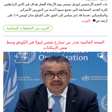
بات النجم الأرجنتيني ليونيل ميسي يوم الأربعاء أفضل هداف في كأس الرابطتين
لكرة القدم، المسابقة التي تجمع سنويا أندية من الدوريين الأميركي
والمكسيكي، بعدما قاد إنتر ميامي إلى الفوز على أتلتيكو سان لويس 4-2 على
أرضه ض�...
المزيد
المزيد من التحقيقات السياحية
الصحة العالمية تحذر من تسارع تفشي إيبولا في الكونغو وسط
نقص الإمكانات