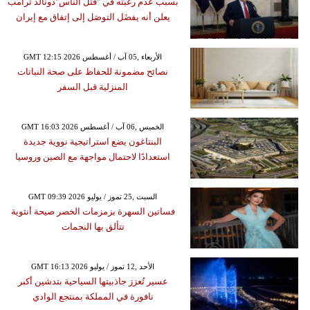
بسبب عدم رغبته في "قتل الناس"دونالد ترامب
يعلن أنه يفضَل التوصَل إلى إتفاق مع إيران
GMT 12:15 2026 الأربعاء ,05 آب / أغسطس
نصائح مضمونة للحفاظ على صحة النباتات
المنزلية قبل السفر
GMT 16:03 2026 الخميس ,06 آب / أغسطس
البنتاغون يضع استراتيجية نووية جديدة
استعدادًا لاحتمال مواجهة مع الصين وروسيا
GMT 09:39 2026 السبت ,25 تموز / يوليو
فساتين السهرة بزمزمات الخصر صيحة أنثوية
تتألق بها النجمات
GMT 16:13 2026 الأحد ,12 تموز / يوليو
عسير تُعزز جاذبيتها السياحية بتدشين أكبر
نافورة في المملكة بمنتجع الوادي