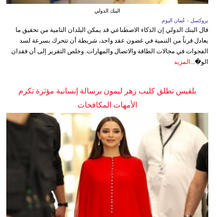
البنك الدولي
بروكسل - عُمان اليوم
قال البنك الدولي إن الذكاء الاصطناعي قد يمكن البلدان النامية من تحقيق ما
يعادل قرناً من التنمية في غضون عقد واحد، شريطة أن تتحرك بسرعة لسد
الفجوات في مجالات الطاقة والاتصال والمهارات. وخلص التقرير إلى أن فقدان
الو�...
المزيد
بلقيس تطلق كليب زهر ليمون برسالة إنسانية مؤثرة تكرم
الأمهات المكافحات