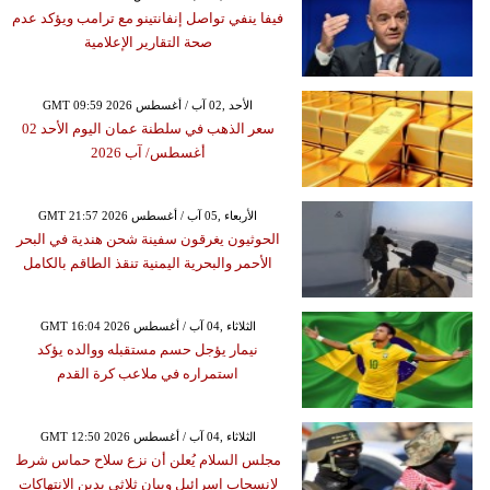
فيفا ينفي تواصل إنفانتينو مع ترامب ويؤكد عدم
صحة التقارير الإعلامية
GMT 09:59 2026 الأحد ,02 آب / أغسطس
سعر الذهب في سلطنة عمان اليوم الأحد 02
أغسطس/ آب 2026
GMT 21:57 2026 الأربعاء ,05 آب / أغسطس
الحوثيون يغرقون سفينة شحن هندية في البحر
الأحمر والبحرية اليمنية تنقذ الطاقم بالكامل
GMT 16:04 2026 الثلاثاء ,04 آب / أغسطس
نيمار يؤجل حسم مستقبله ووالده يؤكد
استمراره في ملاعب كرة القدم
GMT 12:50 2026 الثلاثاء ,04 آب / أغسطس
مجلس السلام يُعلن أن نزع سلاح حماس شرط
لانسحاب إسرائيل وبيان ثلاثي يدين الانتهاكات