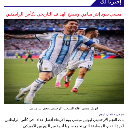
إخترنا لك
ميسي يقود إنتر ميامي ويصبح الهداف التاريخي لكأس الرابطتين
ليونيل ميسي، قائد المنتخب الأرجنتيني ونجم انتر ميامي
ميامي - عُمان اليوم
بات النجم الأرجنتيني ليونيل ميسي يوم الأربعاء أفضل هداف في كأس الرابطتين
لكرة القدم، المسابقة التي تجمع سنويا أندية من الدوريين الأميركي