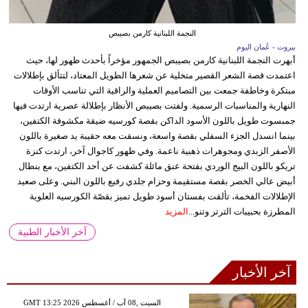
النجمة اللبنانية كارمن بصيبص
بيروت - عُمان اليوم
أبهرت النجمة اللبنانية كارمن بصيبص الجمهور مؤخراً بأحدث ظهور لها، حيث
اعتمدت قصة الشعر القصير متخلية عن شعرها الطويل المعتاد، لتتألق بإطلالات
مبتكرة وخاطفة جمعت بين التصاميم العملية والراقية التي تناسب الأوقات
النهارية والمناسبات الرسمية. ولفتت بصيبص الأنظار بإطلالة عصرية ارتدت فيها
جمبسوت طويل باللون الأسود الداكن بقصة كورسيه ضيقة مكشوفة الكتفين،
بينما انسدل الجزء السفلي بقصة واسعة، ونسقت معه حقيبة يد صغيرة باللون
الأصفر الزبدي ومجوهرات ذهبية ناعمة. وفي ظهور كاجوال آخر، ارتدت كنزة
تريكو باللون البيج الوردي بفتحة عنق مائلة كشفت عن أحد الكتفين، مع بنطال
أبيض عالي الخصر بقصة مستقيمة وحزام جلدي رفيع باللون البني. وعلى صعيد
الإطلالات الفخمة، تألقت بفستان أسود طويل تميز بقصّة الكورسيه العلوية
المطرزة بحبيبات الترتر وتنو...
المزيد
آخر الأخبار الطبية
آخر الأخبار
GMT 13:25 2026 السبت ,08 آب / أغسطس