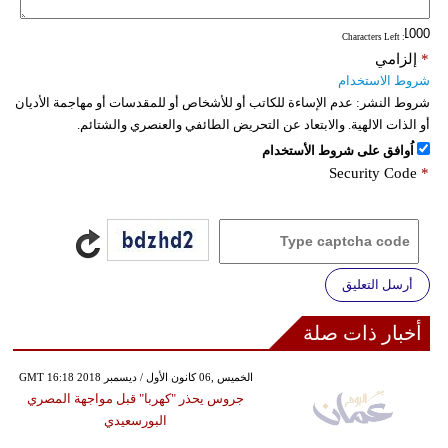
: Characters Left
*
إلزامي
شروط الاستخدام
شروط النشر:
عدم الإساءة للكاتب أو للأشخاص أو للمقدسات أو مهاجمة الأديان
أو الذات الالهية. والابتعاد عن التحريض الطائفي والعنصري والشتائم.
اُوافق على شروط الأستخدام
Security Code
*
أرسل التعليق
أخبار ذات صلة
GMT 16:18 2018 الخميس ,06 كانون الأول / ديسمبر
جروس يحذر "كهربا" قبل مواجهة المصري
البورسعيدي