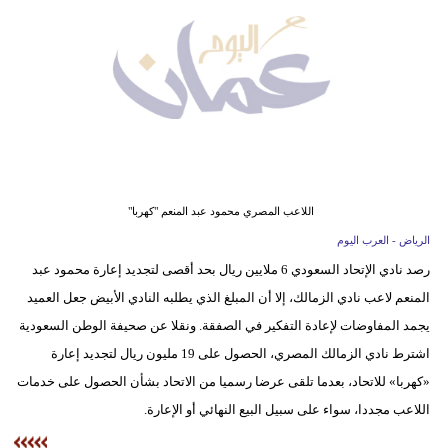
وسفر
ديكور
أخبار
إعلام
تعليم
اللاعب المصري محمود عبد المنعم "كهربا"
مرأة
الرياض - العرب اليوم
رصد نادي الإتحاد السعودي 6 ملايين ريال بحد أقصى لتجديد إعارة محمود عبد
علوم
المنعم لاعب نادي الزمالك، إلا أن المبلغ الذي يطلبه النادي الأبيض جعل العميد
وتكنولوجيا
يجمد المفاوضات لإعادة التفكير في الصفقة. ونقلا عن صحيفة الوطن السعودية
بيئة
اشترط نادي الزمالك المصري، الحصول على 19 مليون ريال لتجديد إعارة
«كهربا» للاتحاد، بعدما تلقى عرضا رسميا من الاتحاد بشأن الحصول على خدمات
مدوَّنات
اللاعب مجددا، سواء على سبيل البيع النهائي أو الإعارة.
أبراج