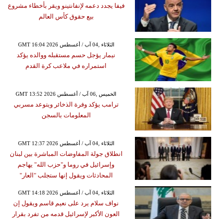
فيفا يجدد دعمه لإنفانتينو ويقر بأخطاء مشروع
بيع حقوق كأس العالم
GMT 16:04 2026 الثلاثاء ,04 آب / أغسطس
نيمار يؤجل حسم مستقبله ووالده يؤكد
استمراره في ملاعب كرة القدم
GMT 13:52 2026 الخميس ,06 آب / أغسطس
ترامب يؤكد وفرة الذخائر ويتوعد مسربي
المعلومات بالسجن
GMT 12:37 2026 الثلاثاء ,04 آب / أغسطس
انطلاق جولة المفاوضات المباشرة بين لبنان
وإسرائيل في روما و"حزب الله" يهاجم
المحادثات ويقول إنها ستجلب "العار"
GMT 14:18 2026 الثلاثاء ,04 آب / أغسطس
نواف سلام يرد على نعيم قاسم ويقول إن
العون الأكبر لإسرائيل قدمه من تفرد بقرار