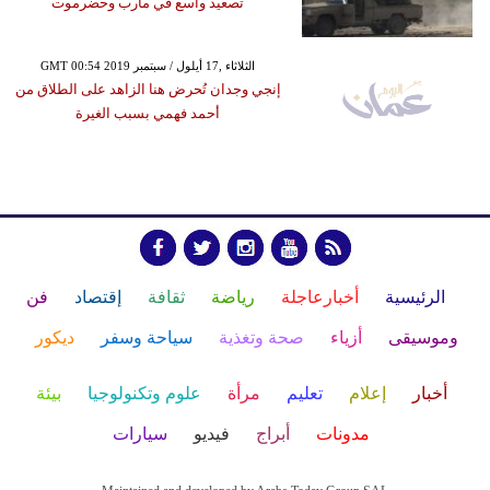
تصعيد واسع في مأرب وحضرموت
GMT 00:54 2019 الثلاثاء ,17 أيلول / سبتمبر
إنجي وجدان تُحرض هنا الزاهد على الطلاق من
أحمد فهمي بسبب الغيرة
الرئيسية
أخبارعاجلة
رياضة
ثقافة
إقتصاد
فن
وموسيقى
أزياء
صحة وتغذية
سياحة وسفر
ديكور
أخبار
إعلام
تعليم
مرأة
علوم وتكنولوجيا
بيئة
مدونات
أبراج
فيديو
سيارات