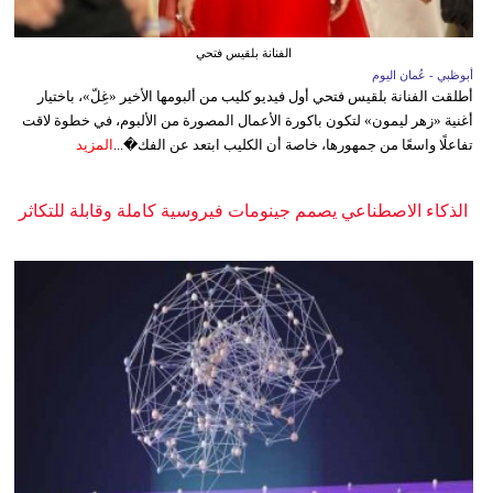
الفنانة بلقيس فتحي
أبوظبي - عُمان اليوم
أطلقت الفنانة بلقيس فتحي أول فيديو كليب من ألبومها الأخير «غِلّ»، باختيار
أغنية «زهر ليمون» لتكون باكورة الأعمال المصورة من الألبوم، في خطوة لاقت
تفاعلًا واسعًا من جمهورها، خاصة أن الكليب ابتعد عن الفك�...
المزيد
الذكاء الاصطناعي يصمم جينومات فيروسية كاملة وقابلة للتكاثر