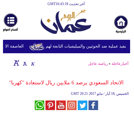
آخر تحديث GMT16:43:18
الرئيسية
أخبارعاجلة
رياضة
ثقافة
نفيذ عملية ضد الحوثيين والميليشيات التابعة لهم
العاصفة الاستوائ
إقتصاد
أخبارعاجلة
»
رياضة عاجل
فن
وموسيقى
الاتحاد السعودي يرصد 6 ملايين ريال لاستعادة "كهربا"
أزياء
20:21 2017 الخميس ,18 أيار / مايو
GMT
صحة
وتغذية
سياحة