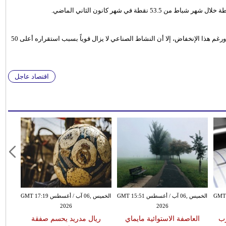
وتوقع مسح أجراه موقع "ماركت ووتش" أن تسجل القراءة 52.8 نقطة، ورغم هذا الإنخفاض، إلا أن النشاط الصناعي لا يزال قوياً بسبب استقراره أعلى 50
اقتصاد عاجل
سطس GMT 15:43
الخميس ,06 آب / أغسطس GMT 15:51
الخميس ,06 آب / أغسطس GMT 17:19
2026
2026
يضرب
العاصفة الاستوائية مايماي
ريال مدريد يحسم صفقة