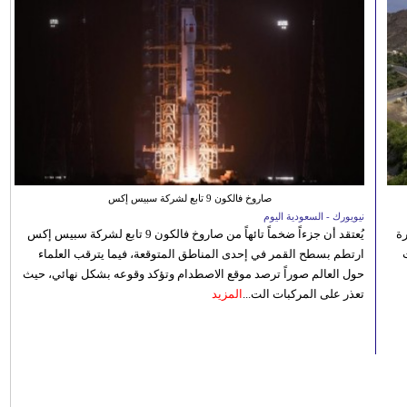
صاروخ فالكون 9 تابع لشركة سبيس إكس
نيويورك - السعودية اليوم
رة
يُعتقد أن جزءاً ضخماً تائهاً من صاروخ فالكون 9 تابع لشركة سبيس إكس
ارتطم بسطح القمر في إحدى المناطق المتوقعة، فيما يترقب العلماء
حول العالم صوراً ترصد موقع الاصطدام وتؤكد وقوعه بشكل نهائي، حيث
تعذر على المركبات الت...
المزيد