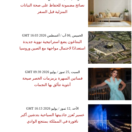
نصائح مضمونة للحفاظ على صحة النباتات
المنزلية قبل السفر
GMT 16:03 2026 الخميس ,06 آب / أغسطس
البنتاغون يضع استراتيجية نووية جديدة
استعدادًا لاحتمال مواجهة مع الصين وروسيا
GMT 09:39 2026 السبت ,25 تموز / يوليو
فساتين السهرة بزمزمات الخصر صيحة
أنثوية تتألق بها النجمات
GMT 16:13 2026 الأحد ,12 تموز / يوليو
عسير تُعزز جاذبيتها السياحية بتدشين أكبر
نافورة في المملكة بمنتجع الوادي