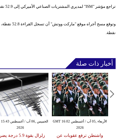
تراجع مؤشر "ISM" لمديري المشتريات الصناعي الأميركي إلى 52.9 نقطة خلال شهر شباط من 53.5 نقطة في شهر كانون الثاني الماضي.
نقطة.
أخبار ذات صلة
الأربعاء ,05 آب / أغسطس GMT 14:29
الأربعاء ,05 آب / أغسطس GMT 16:02
الخميس ,06 آب / أغ
2026
2026
20
مرأة تم القبض
واشنطن ترفع عقوبات عن
زلزال بقوة 5.9 درجة 