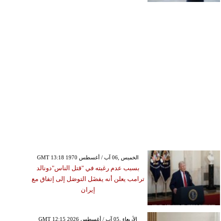
GMT 13:18 1970 الخميس ,06 آب / أغسطس
بسبب عدم رغبته في "قتل الناس"دونالد
ترامب يعلن أنه يفضَل التوصَل إلى إتفاق مع
إيران
GMT 12:15 2026 الأربعاء ,05 آب / أغسطس