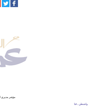
مؤشر مديري ال
واشنطن ـ قنا