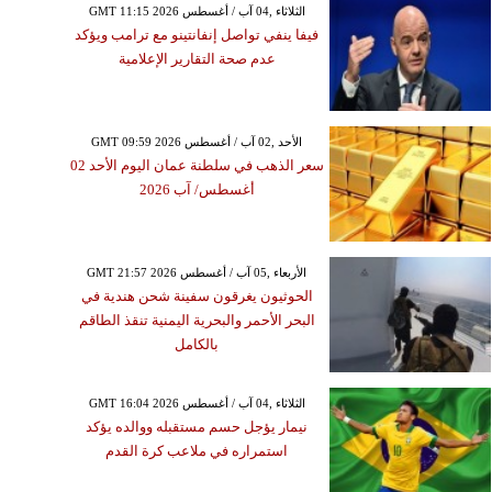
GMT 11:15 2026 الثلاثاء ,04 آب / أغسطس
فيفا ينفي تواصل إنفانتينو مع ترامب ويؤكد
عدم صحة التقارير الإعلامية
GMT 09:59 2026 الأحد ,02 آب / أغسطس
سعر الذهب في سلطنة عمان اليوم الأحد 02
أغسطس/ آب 2026
GMT 21:57 2026 الأربعاء ,05 آب / أغسطس
الحوثيون يغرقون سفينة شحن هندية في
البحر الأحمر والبحرية اليمنية تنقذ الطاقم
بالكامل
GMT 16:04 2026 الثلاثاء ,04 آب / أغسطس
نيمار يؤجل حسم مستقبله ووالده يؤكد
استمراره في ملاعب كرة القدم