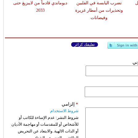
ل
تضرب اليابسة في الفلبين
ديوماندي قادماً من لايبزيغ حتى
وتحذيرات من أمطار غزيرة
2033
وفيضانات
تعليقك كزائر
وني
*
إلزامي
شروط الاستخدام
شروط النشر:
عدم الإساءة للكاتب أو
للأشخاص أو للمقدسات أو مهاجمة الأديان
أو الذات الالهية. والابتعاد عن التحريض
الطائفي والعنصري والشتائم.