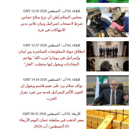
GMT 12:50 2026 الثلاثاء ,04 آب / أغسطس
مجلس السلام يُعلن أن نزع سلاح حماس
شرط لانسحاب إسرائيل وبيان ثلاثي يدين
الانتهاكات في غزة
GMT 12:37 2026 الثلاثاء ,04 آب / أغسطس
انطلاق جولة المفاوضات المباشرة بين لبنان
وإسرائيل في روما و"حزب الله" يهاجم
المحادثات ويقول إنها ستجلب "العار"
GMT 14:18 2026 الثلاثاء ,04 آب / أغسطس
نواف سلام يرد على نعيم قاسم ويقول إن
العون الأكبر لإسرائيل قدمه من تفرد بقرار
الحرب
GMT 06:35 2026 الأربعاء ,05 آب / أغسطس
سعر الذهب في سلطنة عمان اليوم الأربعاء
05 أغسطس/ آب 2026