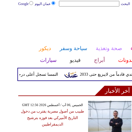
البحث
عمان اليوم
Google
صحة وتغذية
سياحة وسفر
ديكور
دونات
أبراج
فيديو
سيارات
 لايبزيغ حتى 2033
النمسا تسجل أعلى درجة حرارة في تاريخها مع وصولها إ
آخر الأخبار
GMT 12:56 2026 الخميس ,06 آب / أغسطس
طبيب من أصول مصرية يقترب من دخول
التاريخ الأميركي بعد فوزه بترشيح
الديمقراطيين