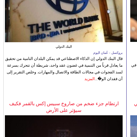
البنك الدولي
بروكسل - عُمان اليوم
قال البنك الدولي إن الذكاء الاصطناعي قد يمكن البلدان النامية من تحقيق
 في
ما يعادل قرناً من التنمية في غضون عقد واحد، شريطة أن تتحرك بسرعة
لسد الفجوات في مجالات الطاقة والاتصال والمهارات. وخلص التقرير إلى
أن فقدان الو�...
المزيد
ي
ارتطام جزء ضخم من صاروخ سبيس إكس بالقمر فكيف
سيؤثر على الأرض