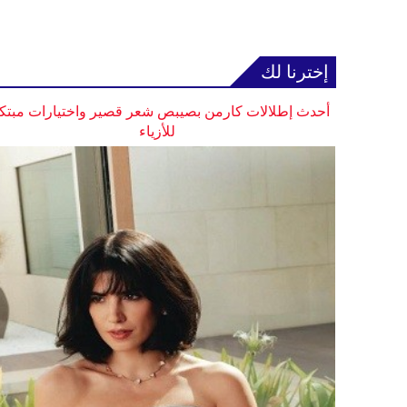
إخترنا لك
أحدث إطلالات كارمن بصيبص شعر قصير واختيارات مبتك
للأزياء