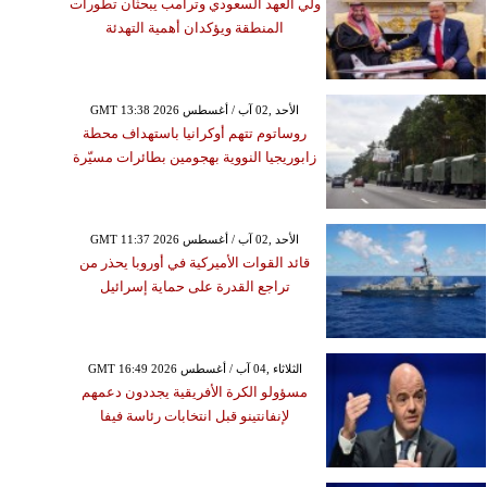
ولي العهد السعودي وترامب يبحثان تطورات
المنطقة ويؤكدان أهمية التهدئة
GMT 13:38 2026 الأحد ,02 آب / أغسطس
روساتوم تتهم أوكرانيا باستهداف محطة
زابوريجيا النووية بهجومين بطائرات مسيّرة
GMT 11:37 2026 الأحد ,02 آب / أغسطس
قائد القوات الأميركية في أوروبا يحذر من
تراجع القدرة على حماية إسرائيل
GMT 16:49 2026 الثلاثاء ,04 آب / أغسطس
مسؤولو الكرة الأفريقية يجددون دعمهم
لإنفانتينو قبل انتخابات رئاسة فيفا