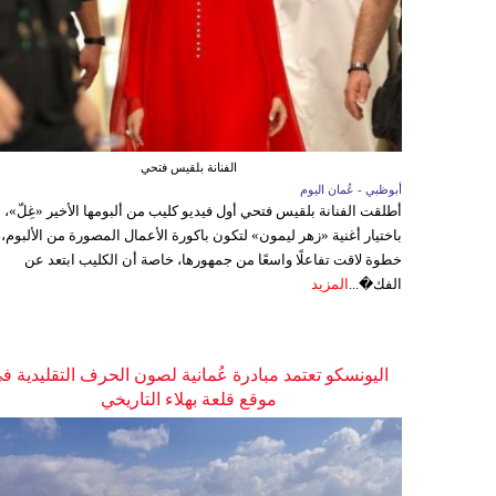
الفنانة بلقيس فتحي
أبوظبي - عُمان اليوم
أطلقت الفنانة بلقيس فتحي أول فيديو كليب من ألبومها الأخير «غِلّ»،
باختيار أغنية «زهر ليمون» لتكون باكورة الأعمال المصورة من الألبوم،
خطوة لاقت تفاعلًا واسعًا من جمهورها، خاصة أن الكليب ابتعد عن
الفك�...
المزيد
اليونسكو تعتمد مبادرة عُمانية لصون الحرف التقليدية ف
موقع قلعة بهلاء التاريخي