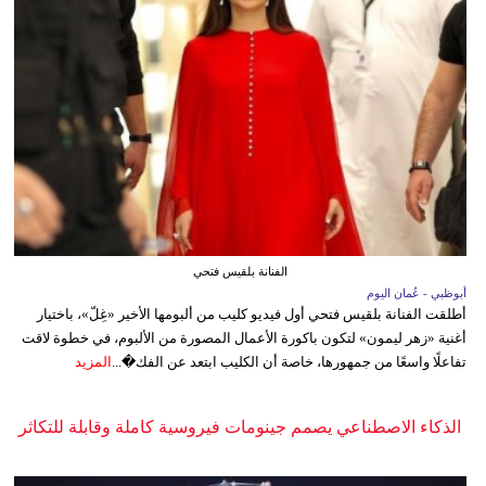
الفنانة بلقيس فتحي
أبوظبي - عُمان اليوم
أطلقت الفنانة بلقيس فتحي أول فيديو كليب من ألبومها الأخير «غِلّ»، باختيار
أغنية «زهر ليمون» لتكون باكورة الأعمال المصورة من الألبوم، في خطوة لاقت
تفاعلًا واسعًا من جمهورها، خاصة أن الكليب ابتعد عن الفك�...
المزيد
الذكاء الاصطناعي يصمم جينومات فيروسية كاملة وقابلة للتكاثر