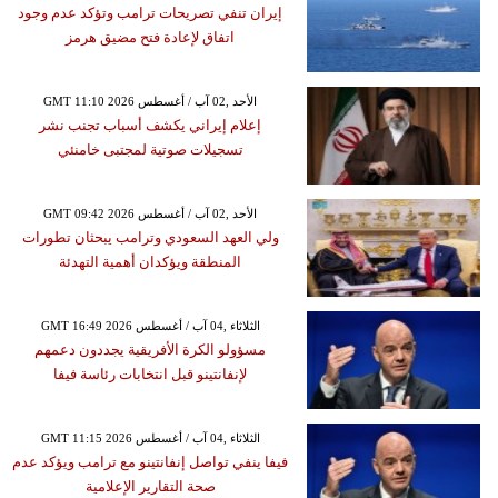
إيران تنفي تصريحات ترامب وتؤكد عدم وجود
اتفاق لإعادة فتح مضيق هرمز
GMT 11:10 2026 الأحد ,02 آب / أغسطس
إعلام إيراني يكشف أسباب تجنب نشر
تسجيلات صوتية لمجتبى خامنئي
GMT 09:42 2026 الأحد ,02 آب / أغسطس
ولي العهد السعودي وترامب يبحثان تطورات
المنطقة ويؤكدان أهمية التهدئة
GMT 16:49 2026 الثلاثاء ,04 آب / أغسطس
مسؤولو الكرة الأفريقية يجددون دعمهم
لإنفانتينو قبل انتخابات رئاسة فيفا
GMT 11:15 2026 الثلاثاء ,04 آب / أغسطس
فيفا ينفي تواصل إنفانتينو مع ترامب ويؤكد عدم
صحة التقارير الإعلامية