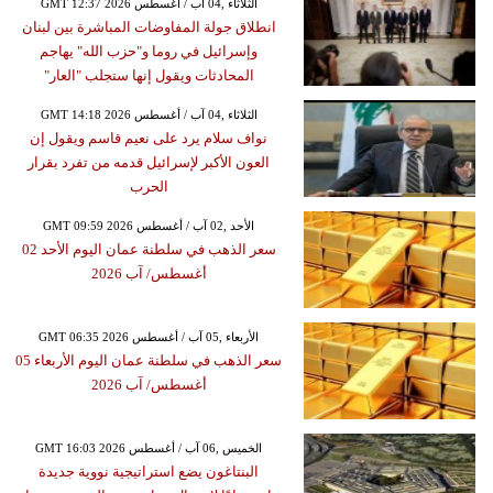
GMT 12:37 2026 الثلاثاء ,04 آب / أغسطس
انطلاق جولة المفاوضات المباشرة بين لبنان
وإسرائيل في روما و"حزب الله" يهاجم
المحادثات ويقول إنها ستجلب "العار"
GMT 14:18 2026 الثلاثاء ,04 آب / أغسطس
نواف سلام يرد على نعيم قاسم ويقول إن
العون الأكبر لإسرائيل قدمه من تفرد بقرار
الحرب
GMT 09:59 2026 الأحد ,02 آب / أغسطس
سعر الذهب في سلطنة عمان اليوم الأحد 02
أغسطس/ آب 2026
GMT 06:35 2026 الأربعاء ,05 آب / أغسطس
سعر الذهب في سلطنة عمان اليوم الأربعاء 05
أغسطس/ آب 2026
GMT 16:03 2026 الخميس ,06 آب / أغسطس
البنتاغون يضع استراتيجية نووية جديدة