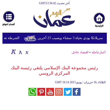
آخر تحديث GMT13:56:42
الرئيسية
أخبارعاجلة
رياضة
ثقافة
ي بحياة 3 سجناء ويصيب 23 آخرين
الشرطة تعتقل إمر
إقتصاد
أخبارعاجلة
»
اقتصاد عاجل
فن
وموسيقى
رئيس مجموعة البنك الإسلامي يلتقي رئيسة البنك
المركزي الروسي
أزياء
16:14 2015 الثلاثاء ,16 حزيران / يونيو
GMT
صحة
وتغذية
سياحة