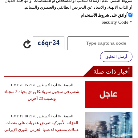
شروط النشر:
عدم الإساءة للكاتب أو للأشخاص أو للمقدسات أو مهاجمة الأديان
أو الذات الالهية. والابتعاد عن التحريض الطائفي والعنصري والشتائم.
اُوافق على شروط الأستخدام
Security Code
*
أرسل التعليق
أخبار ذات صلة
GMT 20:15 2026 الجمعة ,07 آب / أغسطس
شغب في سجون سريلانكا يودي بحياة 3 سجناء
ويصيب 23 آخرين
GMT 19:10 2026 الجمعة ,07 آب / أغسطس
الخزانة الأميركية تفرض عقوبات على منصات
عملات مشفرة لدعمها الحرس الثوري الإيراني