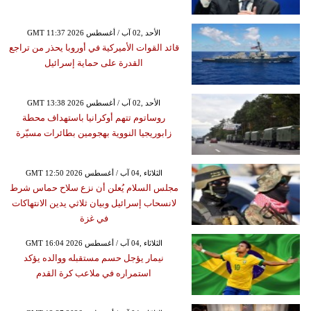
GMT 11:37 2026 الأحد ,02 آب / أغسطس
قائد القوات الأميركية في أوروبا يحذر من تراجع
القدرة على حماية إسرائيل
GMT 13:38 2026 الأحد ,02 آب / أغسطس
روساتوم تتهم أوكرانيا باستهداف محطة
زابوريجيا النووية بهجومين بطائرات مسيّرة
GMT 12:50 2026 الثلاثاء ,04 آب / أغسطس
مجلس السلام يُعلن أن نزع سلاح حماس شرط
لانسحاب إسرائيل وبيان ثلاثي يدين الانتهاكات
في غزة
GMT 16:04 2026 الثلاثاء ,04 آب / أغسطس
نيمار يؤجل حسم مستقبله ووالده يؤكد
استمراره في ملاعب كرة القدم