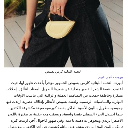
النجمة اللبنانية كارمن بصيبص
بيروت - عُمان اليوم
أبهرت النجمة اللبنانية كارمن بصيبص الجمهور مؤخراً بأحدث ظهور لها، حيث
اعتمدت قصة الشعر القصير متخلية عن شعرها الطويل المعتاد، لتتألق بإطلالات
مبتكرة وخاطفة جمعت بين التصاميم العملية والراقية التي تناسب الأوقات
النهارية والمناسبات الرسمية. ولفتت بصيبص الأنظار بإطلالة عصرية ارتدت فيها
جمبسوت طويل باللون الأسود الداكن بقصة كورسيه ضيقة مكشوفة الكتفين،
بينما انسدل الجزء السفلي بقصة واسعة، ونسقت معه حقيبة يد صغيرة باللون
الأصفر الزبدي ومجوهرات ذهبية ناعمة. وفي ظهور كاجوال آخر، ارتدت كنزة
تريكو باللون البيج الوردي بفتحة عنق مائلة كشفت عن أحد الكتفين، مع بنطال