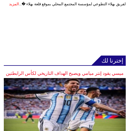
لفريق بهلاء التطوعي لمؤسسة المجتمع المحلي بموقع قلعة بهلاء �...
المزيد
إخترنا لك
ميسي يقود إنتر ميامي ويصبح الهداف التاريخي لكأس الرابطتين