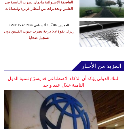
العاصفة الاستوائية مايماي تضرب اليابسة في
الفلبين وتحذيرات من أمطار غزيرة وفيضانات
GMT 15:43 2026 الخميس ,06 آب / أغسطس
زلزال بقوة 5.9 درجة يضرب جنوب الفلبين دون
تسجيل ضحايا
المزيد من الأخبار
البنك الدولي يؤكد أن الذكاء الاصطناعي قد يسرّع تنمية الدول
النامية خلال عقد واحد