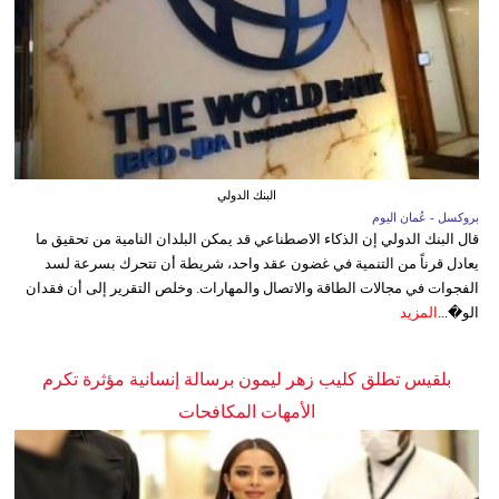
البنك الدولي
بروكسل - عُمان اليوم
قال البنك الدولي إن الذكاء الاصطناعي قد يمكن البلدان النامية من تحقيق ما
يعادل قرناً من التنمية في غضون عقد واحد، شريطة أن تتحرك بسرعة لسد
الفجوات في مجالات الطاقة والاتصال والمهارات. وخلص التقرير إلى أن فقدان
الو�...
المزيد
بلقيس تطلق كليب زهر ليمون برسالة إنسانية مؤثرة تكرم
الأمهات المكافحات