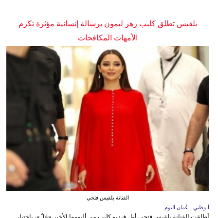
بلقيس تطلق كليب زهر ليمون برسالة إنسانية مؤثرة تكرم
الأمهات المكافحات
الفنانة بلقيس فتحي
أبوظبي - عُمان اليوم
أطلقت الفنانة بلقيس فتحي أول فيديو كليب من ألبومها الأخير «غِلّ»، باختيار