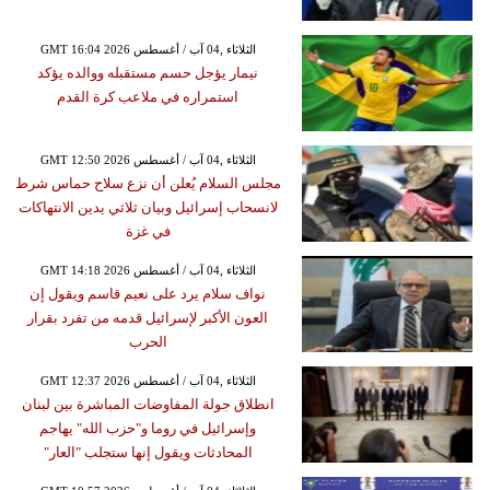
GMT 16:04 2026 الثلاثاء ,04 آب / أغسطس
نيمار يؤجل حسم مستقبله ووالده يؤكد
استمراره في ملاعب كرة القدم
GMT 12:50 2026 الثلاثاء ,04 آب / أغسطس
مجلس السلام يُعلن أن نزع سلاح حماس شرط
لانسحاب إسرائيل وبيان ثلاثي يدين الانتهاكات
في غزة
GMT 14:18 2026 الثلاثاء ,04 آب / أغسطس
نواف سلام يرد على نعيم قاسم ويقول إن
العون الأكبر لإسرائيل قدمه من تفرد بقرار
الحرب
GMT 12:37 2026 الثلاثاء ,04 آب / أغسطس
انطلاق جولة المفاوضات المباشرة بين لبنان
وإسرائيل في روما و"حزب الله" يهاجم
المحادثات ويقول إنها ستجلب "العار"