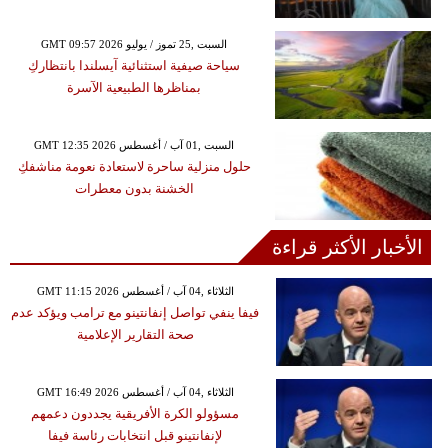
GMT 09:57 2026 السبت ,25 تموز / يوليو
سياحة صيفية استثنائية آيسلندا بانتظاركِ
بمناظرها الطبيعية الآسرة
GMT 12:35 2026 السبت ,01 آب / أغسطس
حلول منزلية ساحرة لاستعادة نعومة مناشفكِ
الخشنة بدون معطرات
الأخبار الأكثر قراءة
GMT 11:15 2026 الثلاثاء ,04 آب / أغسطس
فيفا ينفي تواصل إنفانتينو مع ترامب ويؤكد عدم
صحة التقارير الإعلامية
GMT 16:49 2026 الثلاثاء ,04 آب / أغسطس
مسؤولو الكرة الأفريقية يجددون دعمهم
لإنفانتينو قبل انتخابات رئاسة فيفا