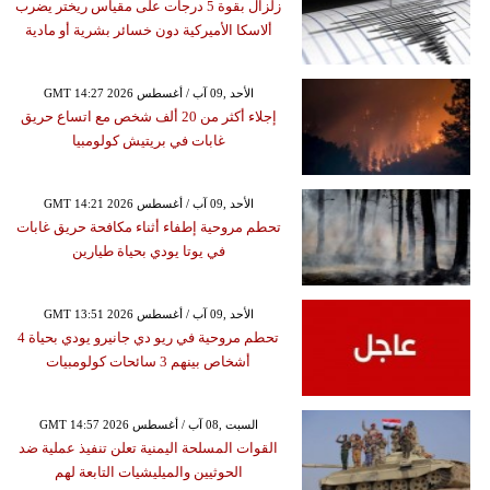
زلزال بقوة 5 درجات على مقياس ريختر يضرب
ألاسكا الأميركية دون خسائر بشرية أو مادية
GMT 14:27 2026 الأحد ,09 آب / أغسطس
إجلاء أكثر من 20 ألف شخص مع اتساع حريق
غابات في بريتيش كولومبيا
GMT 14:21 2026 الأحد ,09 آب / أغسطس
تحطم مروحية إطفاء أثناء مكافحة حريق غابات
في يوتا يودي بحياة طيارين
GMT 13:51 2026 الأحد ,09 آب / أغسطس
تحطم مروحية في ريو دي جانيرو يودي بحياة 4
أشخاص بينهم 3 سائحات كولومبيات
GMT 14:57 2026 السبت ,08 آب / أغسطس
القوات المسلحة اليمنية تعلن تنفيذ عملية ضد
الحوثيين والميليشيات التابعة لهم