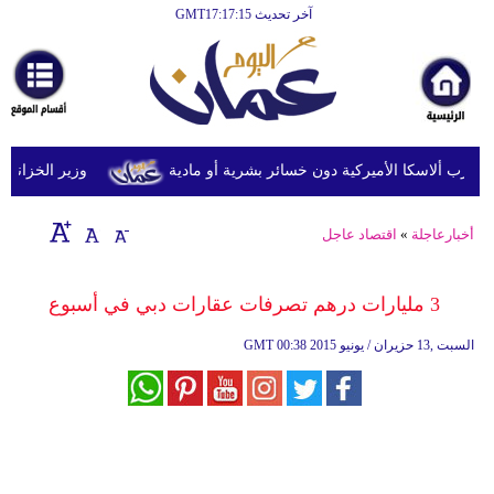
آخر تحديث GMT17:17:15
الرئيسية
أخبارعاجلة
رياضة
ثقافة
وزير الخزانة الأمري
إقتصاد
أخبارعاجلة
»
اقتصاد عاجل
فن
وموسيقى
3 مليارات درهم تصرفات عقارات دبي في أسبوع
أزياء
00:38 2015 السبت ,13 حزيران / يونيو
GMT
صحة
وتغذية
سياحة