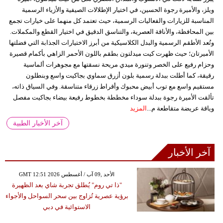
ويلز، والأميرة رجوة الحسين، في اختيار الإطلالات الصيفية والأزياء الرسمية
المناسبة للزيارات والفعاليات الرسمية، حيث تعتمد كل منهما على خيارات تجمع
بين المحافظة، والأناقة العصرية، والتناسق الدقيق في اختيار القطع والمكملات.
وتُعد الأطقم الرسمية والبدل الكلاسيكية من أبرز الاختيارات الجذابة التي فضلتها
الأميرتان؛ حيث ظهرت كيت ميدلتون بطقم باللون الأحمر الزاهي بأكمام قصيرة
وحزام رفيع على الخصر وتنورة ميدي مريحة نسقتها مع مجوهرات ألماسية
رقيقة، كما أطلت ببدلة رسمية بلون أزرق سماوي بجاكيت واسع وبنطلون
مستقيم واسع مع توب أبيض محبوك وأقراط زرقاء متناسقة. وفي السياق ذاته،
تألقت الأميرة رجوة ببدلة سوداء مخططة بخطوط رفيعة بيضاء بجاكيت مفصل
وياقة عريضة متقاطعة م...
المزيد
آخر الأخبار الطبية
آخر الأخبار
GMT 12:51 2026 الأحد ,09 آب / أغسطس
"ذا تي روم" يُطلق تجربة شاي بعد الظهيرة
برؤية عصرية تُزاوج بين سحر السواحل والأجواء
الاستوائية في دبي