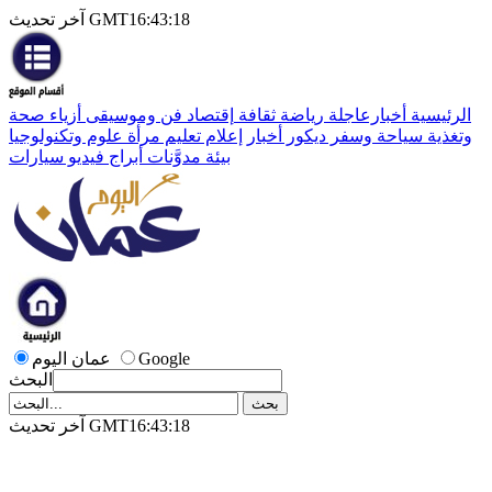
آخر تحديث GMT16:43:18
الرئيسية
أخبارعاجلة
رياضة
ثقافة
إقتصاد
فن وموسيقى
أزياء
صحة
وتغذية
سياحة وسفر
ديكور
أخبار
إعلام
تعليم
مرأة
علوم وتكنولوجيا
بيئة
مدوَّنات
أبراج
فيديو
سيارات
Google
عمان اليوم
البحث
آخر تحديث GMT16:43:18