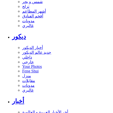
شمس و بحر
تزلج
أشهر المطاعم
أفخم الفنادق
مدونات
غاليري
ديكور
أخبار الديكور
جديد عالم الديكور
داخلي
خارجي
Your Photos
Feng Shui
منزل
مقابلات
مدونات
غاليري
أخبار
أخر الأخبار العربية و العالمية