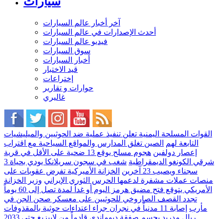
سيارات
آخر أخبار عالم السيارات
أحدث الإصدارات في عالم السيارات
فيديو عالم السيارات
سوق السيارات
أخبار السيارات
قيد الاختبار
إختراعات
حوارات و تقارير
غاليري
القوات المسلحة اليمنية تعلن تنفيذ عملية ضد الحوثيين والميليشيات
التابعة لهم
الصين تغلق المدارس والمواقع السياحية مع اقتراب
إعصار دولفين
هجوم مسلح يوقع 13 ضحية على الأقل في قرية
شرقي الكونغو الديمقراطية
شغب في سجون سريلانكا يودي بحياة 3
سجناء ويصيب 23 آخرين
الخزانة الأميركية تفرض عقوبات على
منصات عملات مشفرة لدعمها الحرس الثوري الإيراني
وزير الخزانة
الأمريكي يتوقع فتح مضيق هرمز اليوم أو غداً لمدة تصل إلى 60 يوماً
تجدد القصف الصاروخي للحوثيين على معسكر صحن الجن في
مأرب
إصابة 11 مدنياً في نجران جراء اعتداءات حوثية بالمقذوفات
ريال مدريد يحسم صفقة ديوماندي قادماً من لايبزيغ حتى 2033