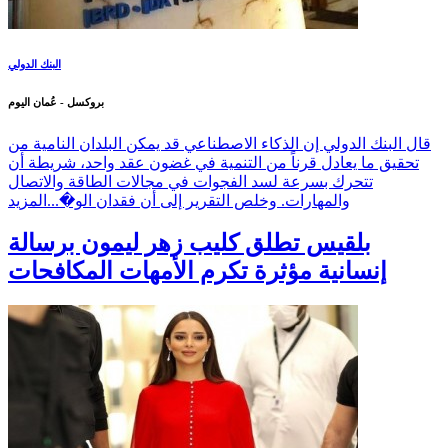
البنك الدولي
بروكسل - عُمان اليوم
قال البنك الدولي إن الذكاء الاصطناعي قد يمكن البلدان النامية من
تحقيق ما يعادل قرناً من التنمية في غضون عقد واحد، شريطة أن
تتحرك بسرعة لسد الفجوات في مجالات الطاقة والاتصال
والمهارات. وخلص التقرير إلى أن فقدان الو�...
المزيد
بلقيس تطلق كليب زهر ليمون برسالة
إنسانية مؤثرة تكرم الأمهات المكافحات