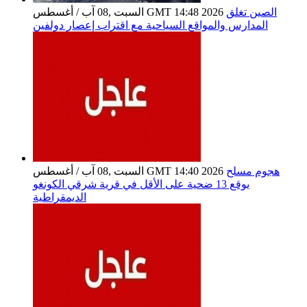
الصين تغلق
السبت ,08 آب / أغسطس GMT 14:48 2026
المدارس والمواقع السياحية مع اقتراب إعصار دولفين
هجوم مسلح
السبت ,08 آب / أغسطس GMT 14:40 2026
يوقع 13 ضحية على الأقل في قرية شرقي الكونغو
الديمقراطية