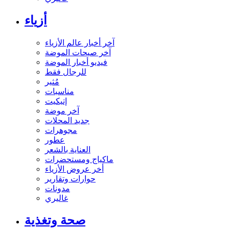
أزياء
آخر أخبار عالم الأزياء
آخر صيحات الموضة
فيديو أخبار الموضة
للرجال فقط
مُثير
مناسبات
إتيكيت
آخر موضة
جديد المحلات
مجوهرات
عطور
العناية بالشعر
ماكياج ومستحضرات
أخر عروض الأزياء
حوارات وتقارير
مدونات
غاليري
صحة وتغذية