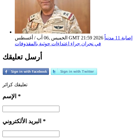
إصابة 11 مدنياً
الخميس ,06 آب / أغسطس GMT 21:59 2026
في نجران جراء اعتداءات حوثية بالمقذوفات
أرسل تعليقك
تعليقك كزائر
*
الإسم
*
البريد الألكتروني