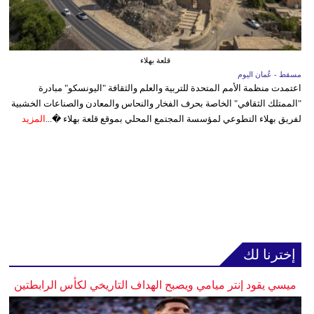
قلعة بهلاء
مسقط - عُمان اليوم
اعتمدت منظمة الأمم المتحدة للتربية والعلم والثقافة "اليونسكو" مبادرة
"الممتلك الثقافي" الخاصة بحرف الفخار والنحاس والمعادن والصناعات الخشبية
لفريق بهلاء التطوعي لمؤسسة المجتمع المحلي بموقع قلعة بهلاء �...
المزيد
إخترنا لك
ميسي يقود إنتر ميامي ويصبح الهداف التاريخي لكأس الرابطتين