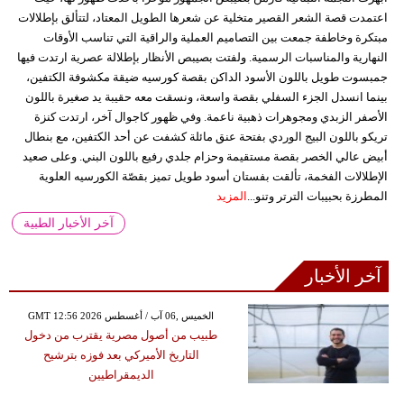
اعتمدت قصة الشعر القصير متخلية عن شعرها الطويل المعتاد، لتتألق بإطلالات
مبتكرة وخاطفة جمعت بين التصاميم العملية والراقية التي تناسب الأوقات
النهارية والمناسبات الرسمية. ولفتت بصيبص الأنظار بإطلالة عصرية ارتدت فيها
جمبسوت طويل باللون الأسود الداكن بقصة كورسيه ضيقة مكشوفة الكتفين،
بينما انسدل الجزء السفلي بقصة واسعة، ونسقت معه حقيبة يد صغيرة باللون
الأصفر الزبدي ومجوهرات ذهبية ناعمة. وفي ظهور كاجوال آخر، ارتدت كنزة
تريكو باللون البيج الوردي بفتحة عنق مائلة كشفت عن أحد الكتفين، مع بنطال
أبيض عالي الخصر بقصة مستقيمة وحزام جلدي رفيع باللون البني. وعلى صعيد
الإطلالات الفخمة، تألقت بفستان أسود طويل تميز بقصّة الكورسيه العلوية
المطرزة بحبيبات الترتر وتنو...
المزيد
آخر الأخبار الطبية
آخر الأخبار
GMT 12:56 2026 الخميس ,06 آب / أغسطس
طبيب من أصول مصرية يقترب من دخول
التاريخ الأميركي بعد فوزه بترشيح
الديمقراطيين