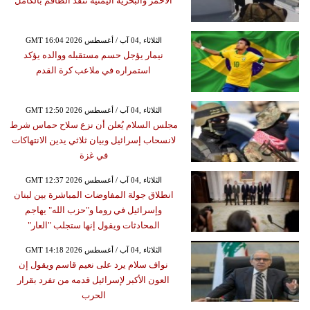
الأحمر والبحرية اليمنية تنقذ الطاقم بالكامل
GMT 16:04 2026 الثلاثاء ,04 آب / أغسطس
نيمار يؤجل حسم مستقبله ووالده يؤكد
استمراره في ملاعب كرة القدم
GMT 12:50 2026 الثلاثاء ,04 آب / أغسطس
مجلس السلام يُعلن أن نزع سلاح حماس شرط
لانسحاب إسرائيل وبيان ثلاثي يدين الانتهاكات
في غزة
GMT 12:37 2026 الثلاثاء ,04 آب / أغسطس
انطلاق جولة المفاوضات المباشرة بين لبنان
وإسرائيل في روما و"حزب الله" يهاجم
المحادثات ويقول إنها ستجلب "العار"
GMT 14:18 2026 الثلاثاء ,04 آب / أغسطس
نواف سلام يرد على نعيم قاسم ويقول إن
العون الأكبر لإسرائيل قدمه من تفرد بقرار
الحرب