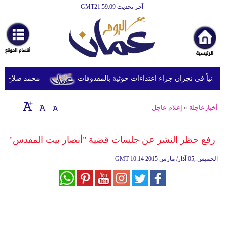
آخر تحديث GMT21:59:09
الرئيسية
أخبارعاجلة
رياضة
ثقافة
محمد صلاح يصل تر
إقتصاد
أخبارعاجلة
»
إعلام عاجل
فن
وموسيقى
رفع حظر النشر عن جلسات قضية "أنصار بيت المقدس"
أزياء
10:14 2015 الخميس ,05 آذار/ مارس
GMT
صحة
وتغذية
سياحة