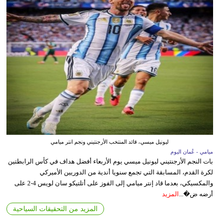
ليونيل ميسي، قائد المنتخب الأرجنتيني ونجم انتر ميامي
ميامي - عُمان اليوم
بات النجم الأرجنتيني ليونيل ميسي يوم الأربعاء أفضل هداف في كأس الرابطتين
لكرة القدم، المسابقة التي تجمع سنويا أندية من الدوريين الأميركي
والمكسيكي، بعدما قاد إنتر ميامي إلى الفوز على أتلتيكو سان لويس 4-2 على
أرضه ض�...
المزيد
المزيد من التحقيقات السياحية