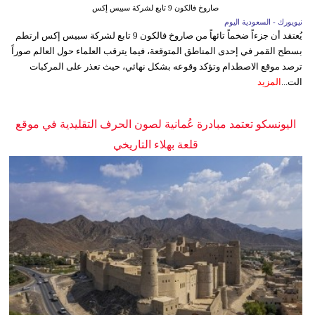
صاروخ فالكون 9 تابع لشركة سبيس إكس
نيويورك - السعودية اليوم
يُعتقد أن جزءاً ضخماً تائهاً من صاروخ فالكون 9 تابع لشركة سبيس إكس ارتطم
بسطح القمر في إحدى المناطق المتوقعة، فيما يترقب العلماء حول العالم صوراً
ترصد موقع الاصطدام وتؤكد وقوعه بشكل نهائي، حيث تعذر على المركبات
الت...
المزيد
اليونسكو تعتمد مبادرة عُمانية لصون الحرف التقليدية في موقع
قلعة بهلاء التاريخي