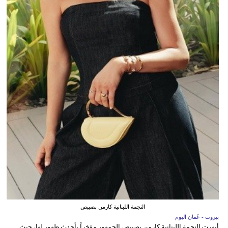
النجمة اللبنانية كارمن بصيبص
بيروت - عُمان اليوم
أبهرت النجمة اللبنانية كارمن بصيبص الجمهور مؤخراً بأحدث ظهور لها، حيث