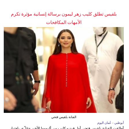
بلقيس تطلق كليب زهر ليمون برسالة إنسانية مؤثرة تكرم
الأمهات المكافحات
الفنانة بلقيس فتحي
أبوظبي - عُمان اليوم
أطلقت الفنانة بلقيس فتحي أول فيديو كليب من ألبومها الأخير «غِلّ»، باختيار