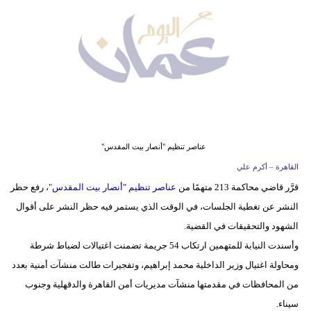
وسفر
ديكور
أخبار
إعلام
تعليم
عناصر تنظيم "أنصار بيت المقدس"
مرأة
القاهرة – أكرم علي
قرَّر قاضي محاكمة 213 متهمًا من
عناصر تنظيم "أنصار بيت المقدس"
، رفع حظر
علوم
النشر عن تغطية الجلسات، في الوقت الذي يستمر فيه حظر النشر على أقوال
وتكنولوجيا
الشهود والتحقيقات في القضية.
بيئة
وأسندت النيابة للمتهمين ارتكاب 54 جريمة تضمنت اغتيالات لضباط شرطة
ومحاولة اغتيال وزير الداخلية محمد إبراهيم، وتفجيرات طالت منشآت أمنية بعدد
مدوَّنات
من المحافظات في مقدمتها منشآت مديريات أمن القاهرة والدقهلية وجنوب
أبراج
سيناء.