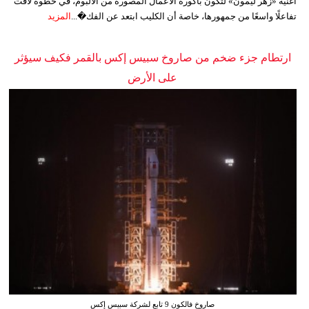
أغنية «زهر ليمون» لتكون باكورة الأعمال المصورة من الألبوم، في خطوة لاقت
تفاعلًا واسعًا من جمهورها، خاصة أن الكليب ابتعد عن الفك�...
المزيد
ارتطام جزء ضخم من صاروخ سبيس إكس بالقمر فكيف سيؤثر
على الأرض
صاروخ فالكون 9 تابع لشركة سبيس إكس