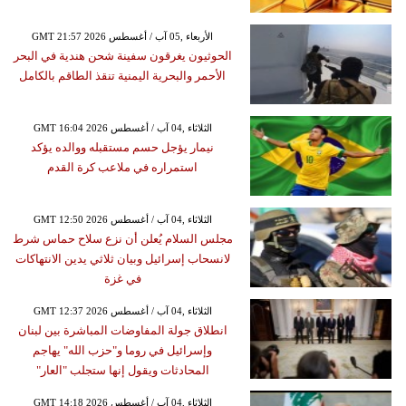
GMT 21:57 2026 الأربعاء ,05 آب / أغسطس
الحوثيون يغرقون سفينة شحن هندية في البحر
الأحمر والبحرية اليمنية تنقذ الطاقم بالكامل
GMT 16:04 2026 الثلاثاء ,04 آب / أغسطس
نيمار يؤجل حسم مستقبله ووالده يؤكد
استمراره في ملاعب كرة القدم
GMT 12:50 2026 الثلاثاء ,04 آب / أغسطس
مجلس السلام يُعلن أن نزع سلاح حماس شرط
لانسحاب إسرائيل وبيان ثلاثي يدين الانتهاكات
في غزة
GMT 12:37 2026 الثلاثاء ,04 آب / أغسطس
انطلاق جولة المفاوضات المباشرة بين لبنان
وإسرائيل في روما و"حزب الله" يهاجم
المحادثات ويقول إنها ستجلب "العار"
GMT 14:18 2026 الثلاثاء ,04 آب / أغسطس