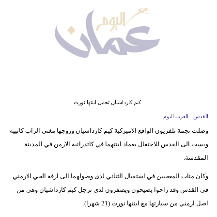
وسفر
ديكور
أخبار
إعلام
تعليم
كيم كارداشيان تحمل ابنتها نورث
مرأة
القدس - العرب اليوم
وصلت نجمة تلفزيون الواقع الاميركية كيم كارداشيان وزوجها مغني الراب كانييه
علوم
ويست الى القدس للاحتفال بعماد ابنتهما في كاتدرائية الارمن في المدينة
وتكنولوجيا
المقدسة.
بيئة
وكان مئات المعجبين في استقبال الثنائي لدى وصولهما الى ازقة الحي الارمني
مدوَّنات
في القدس وقد راحوا يصيحون ويصفرون لدى ترجل كيم كارداشيان وهي من
اصل ارمني من سيارتها مع ابنتها نورث (21 شهرا).
أبراج