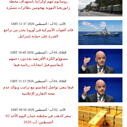
روساتوم تتهم أوكرانيا باستهداف محطة
زابوريجيا النووية بهجومين بطائرات مسيّرة
GMT 11:37 2026 الأحد ,02 آب / أغسطس
قائد القوات الأميركية في أوروبا يحذر من تراجع
القدرة على حماية إسرائيل
GMT 16:49 2026 الثلاثاء ,04 آب / أغسطس
مسؤولو الكرة الأفريقية يجددون دعمهم
لإنفانتينو قبل انتخابات رئاسة فيفا
GMT 11:15 2026 الثلاثاء ,04 آب / أغسطس
فيفا ينفي تواصل إنفانتينو مع ترامب ويؤكد عدم
صحة التقارير الإعلامية
GMT 09:59 2026 الأحد ,02 آب / أغسطس
سعر الذهب في سلطنة عمان اليوم الأحد 02
أغسطس/ آب 2026