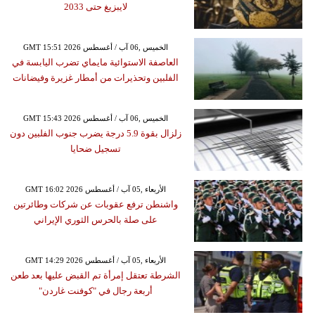
لايبزيغ حتى 2033
GMT 15:51 2026 الخميس ,06 آب / أغسطس
العاصفة الاستوائية مايماي تضرب اليابسة في
الفلبين وتحذيرات من أمطار غزيرة وفيضانات
GMT 15:43 2026 الخميس ,06 آب / أغسطس
زلزال بقوة 5.9 درجة يضرب جنوب الفلبين دون
تسجيل ضحايا
GMT 16:02 2026 الأربعاء ,05 آب / أغسطس
واشنطن ترفع عقوبات عن شركات وطائرتين
على صلة بالحرس الثوري الإيراني
GMT 14:29 2026 الأربعاء ,05 آب / أغسطس
الشرطة تعتقل إمرأة تم القبض عليها بعد طعن
أربعة رجال في "كوفنت غاردن"