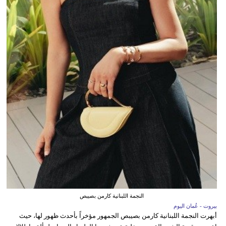
النجمة اللبنانية كارمن بصيبص
بيروت - عُمان اليوم
أبهرت النجمة اللبنانية كارمن بصيبص الجمهور مؤخراً بأحدث ظهور لها، حيث