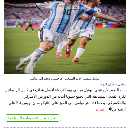
ليونيل ميسي، قائد المنتخب الأرجنتيني ونجم انتر ميامي
ميامي - عُمان اليوم
بات النجم الأرجنتيني ليونيل ميسي يوم الأربعاء أفضل هداف في كأس الرابطتين
لكرة القدم، المسابقة التي تجمع سنويا أندية من الدوريين الأميركي
والمكسيكي، بعدما قاد إنتر ميامي إلى الفوز على أتلتيكو سان لويس 4-2 على
أرضه ض�...
المزيد
المزيد من التحقيقات السياحية