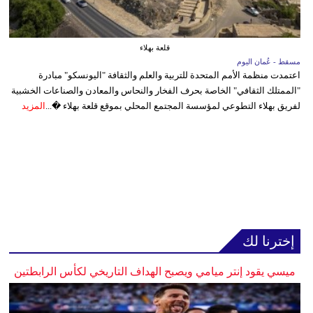
قلعة بهلاء
مسقط - عُمان اليوم
اعتمدت منظمة الأمم المتحدة للتربية والعلم والثقافة "اليونسكو" مبادرة
"الممتلك الثقافي" الخاصة بحرف الفخار والنحاس والمعادن والصناعات الخشبية
لفريق بهلاء التطوعي لمؤسسة المجتمع المحلي بموقع قلعة بهلاء �...
المزيد
إخترنا لك
ميسي يقود إنتر ميامي ويصبح الهداف التاريخي لكأس الرابطتين