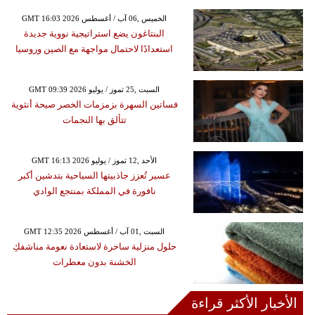
GMT 16:03 2026 الخميس ,06 آب / أغسطس
البنتاغون يضع استراتيجية نووية جديدة
استعدادًا لاحتمال مواجهة مع الصين وروسيا
GMT 09:39 2026 السبت ,25 تموز / يوليو
فساتين السهرة بزمزمات الخصر صيحة أنثوية
تتألق بها النجمات
GMT 16:13 2026 الأحد ,12 تموز / يوليو
عسير تُعزز جاذبيتها السياحية بتدشين أكبر
نافورة في المملكة بمنتجع الوادي
GMT 12:35 2026 السبت ,01 آب / أغسطس
حلول منزلية ساحرة لاستعادة نعومة مناشفكِ
الخشنة بدون معطرات
الأخبار الأكثر قراءة