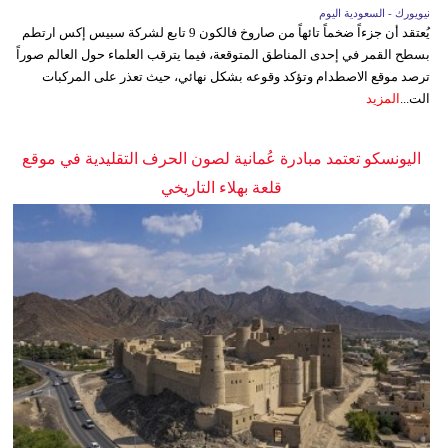
نيويورك - السعودية اليوم
يُعتقد أن جزءاً ضخماً تائهاً من صاروخ فالكون 9 تابع لشركة سبيس إكس ارتطم
بسطح القمر في إحدى المناطق المتوقعة، فيما يترقب العلماء حول العالم صوراً
ترصد موقع الاصطدام وتؤكد وقوعه بشكل نهائي، حيث تعذر على المركبات
الت...
المزيد
اليونسكو تعتمد مبادرة عُمانية لصون الحرف التقليدية في موقع
قلعة بهلاء التاريخي