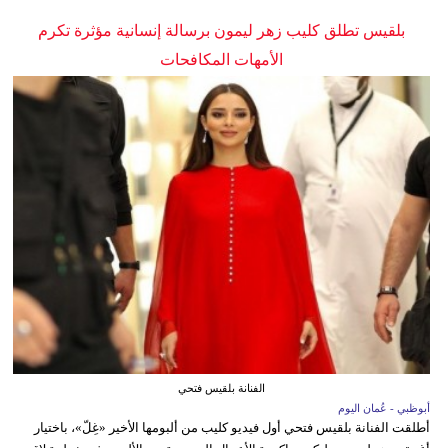
بلقيس تطلق كليب زهر ليمون برسالة إنسانية مؤثرة تكرم
الأمهات المكافحات
الفنانة بلقيس فتحي
أبوظبي - عُمان اليوم
أطلقت الفنانة بلقيس فتحي أول فيديو كليب من ألبومها الأخير «غِلّ»، باختيار