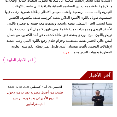
اعتمدت قصة الشعر القصير متخلية عن شعرها الطويل المعتاد، لتتألق بإطلالات
مبتكرة وخاطفة جمعت بين التصاميم العملية والراقية التي تناسب الأوقات
النهارية والمناسبات الرسمية. ولفتت بصيبص الأنظار بإطلالة عصرية ارتدت فيها
جمبسوت طويل باللون الأسود الداكن بقصة كورسيه ضيقة مكشوفة الكتفين،
بينما انسدل الجزء السفلي بقصة واسعة، ونسقت معه حقيبة يد صغيرة باللون
الأصفر الزبدي ومجوهرات ذهبية ناعمة. وفي ظهور كاجوال آخر، ارتدت كنزة
تريكو باللون البيج الوردي بفتحة عنق مائلة كشفت عن أحد الكتفين، مع بنطال
أبيض عالي الخصر بقصة مستقيمة وحزام جلدي رفيع باللون البني. وعلى صعيد
الإطلالات الفخمة، تألقت بفستان أسود طويل تميز بقصّة الكورسيه العلوية
المطرزة بحبيبات الترتر وتنو...
المزيد
آخر الأخبار الطبية
آخر الأخبار
GMT 12:56 2026 الخميس ,06 آب / أغسطس
طبيب من أصول مصرية يقترب من دخول
التاريخ الأميركي بعد فوزه بترشيح
الديمقراطيين