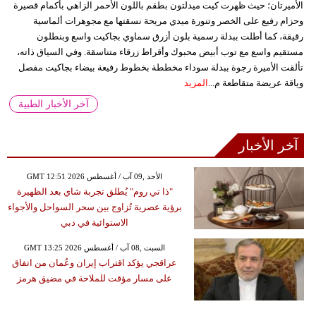
الأميرتان؛ حيث ظهرت كيت ميدلتون بطقم باللون الأحمر الزاهي بأكمام قصيرة
وحزام رفيع على الخصر وتنورة ميدي مريحة نسقتها مع مجوهرات ألماسية
رقيقة، كما أطلت ببدلة رسمية بلون أزرق سماوي بجاكيت واسع وبنطلون
مستقيم واسع مع توب أبيض محبوك وأقراط زرقاء متناسقة. وفي السياق ذاته،
تألقت الأميرة رجوة ببدلة سوداء مخططة بخطوط رفيعة بيضاء بجاكيت مفصل
وياقة عريضة متقاطعة م...
المزيد
آخر الأخبار الطبية
آخر الأخبار
GMT 12:51 2026 الأحد ,09 آب / أغسطس
"ذا تي روم" يُطلق تجربة شاي بعد الظهيرة
برؤية عصرية تُزاوج بين سحر السواحل والأجواء
الاستوائية في دبي
GMT 13:25 2026 السبت ,08 آب / أغسطس
عراقجي يؤكد اقتراب إيران وعُمان من اتفاق
على مسار مؤقت للملاحة في مضيق هرمز