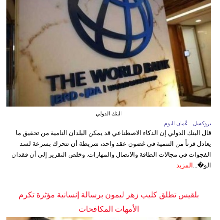
البنك الدولي
بروكسل - عُمان اليوم
قال البنك الدولي إن الذكاء الاصطناعي قد يمكن البلدان النامية من تحقيق ما
يعادل قرناً من التنمية في غضون عقد واحد، شريطة أن تتحرك بسرعة لسد
الفجوات في مجالات الطاقة والاتصال والمهارات. وخلص التقرير إلى أن فقدان
الو�...
المزيد
بلقيس تطلق كليب زهر ليمون برسالة إنسانية مؤثرة تكرم
الأمهات المكافحات