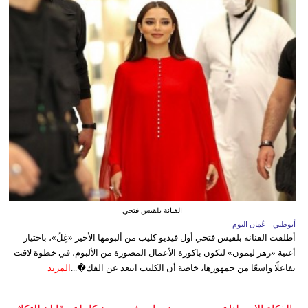
الفنانة بلقيس فتحي
أبوظبي - عُمان اليوم
أطلقت الفنانة بلقيس فتحي أول فيديو كليب من ألبومها الأخير «غِلّ»، باختيار
أغنية «زهر ليمون» لتكون باكورة الأعمال المصورة من الألبوم، في خطوة لاقت
تفاعلًا واسعًا من جمهورها، خاصة أن الكليب ابتعد عن الفك�...
المزيد