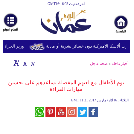
آخر تحديث GMT16:16:03
الرئيسية
أخبارعاجلة
رياضة
ثقافة
وزير الخزانة الأمر
إقتصاد
أخبارعاجلة
»
صحة عاجل
فن
وموسيقى
نوم الأطفال مع لعبهم المفضلة يساعدهم على تحسين
مهارات القراءة
أزياء
11:21 2017 الثلاثاء ,07 آذار/ مارس
GMT
صحة
وتغذية
سياحة