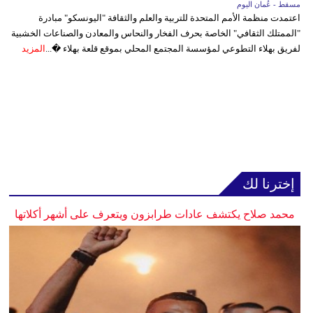
مسقط - عُمان اليوم
اعتمدت منظمة الأمم المتحدة للتربية والعلم والثقافة "اليونسكو" مبادرة
"الممتلك الثقافي" الخاصة بحرف الفخار والنحاس والمعادن والصناعات الخشبية
لفريق بهلاء التطوعي لمؤسسة المجتمع المحلي بموقع قلعة بهلاء �...
المزيد
إخترنا لك
محمد صلاح يكتشف عادات طرابزون ويتعرف على أشهر أكلاتها