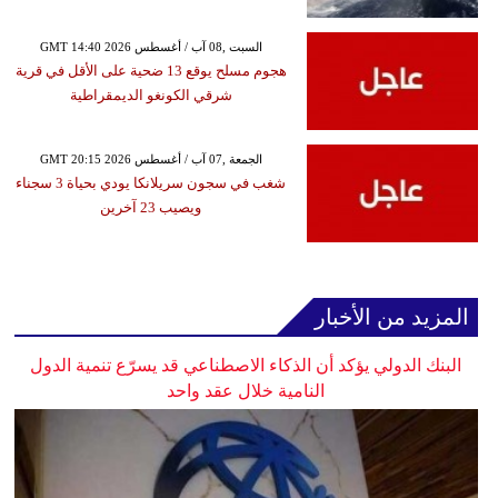
GMT 14:40 2026 السبت ,08 آب / أغسطس
هجوم مسلح يوقع 13 ضحية على الأقل في قرية
شرقي الكونغو الديمقراطية
GMT 20:15 2026 الجمعة ,07 آب / أغسطس
شغب في سجون سريلانكا يودي بحياة 3 سجناء
ويصيب 23 آخرين
المزيد من الأخبار
البنك الدولي يؤكد أن الذكاء الاصطناعي قد يسرّع تنمية الدول
النامية خلال عقد واحد