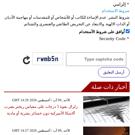
*
إلزامي
شروط الاستخدام
شروط النشر:
عدم الإساءة للكاتب أو للأشخاص أو للمقدسات أو مهاجمة الأديان
أو الذات الالهية. والابتعاد عن التحريض الطائفي والعنصري والشتائم.
اُوافق على شروط الأستخدام
Security Code
*
أرسل التعليق
أخبار ذات صلة
GMT 14:29 2026 الأحد ,09 آب / أغسطس
زلزال بقوة 5 درجات على مقياس ريختر يضرب
ألاسكا الأميركية دون خسائر بشرية أو مادية
GMT 14:27 2026 الأحد ,09 آب / أغسطس