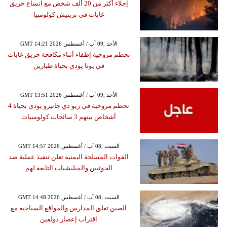
إجلاء أكثر من 20 ألف شخص مع اتساع حريق
غابات في بريتيش كولومبيا
GMT 14:21 2026 الأحد ,09 آب / أغسطس
تحطم مروحية إطفاء أثناء مكافحة حريق غابات
في يوتا يودي بحياة طيارين
GMT 13:51 2026 الأحد ,09 آب / أغسطس
تحطم مروحية في ريو دي جانيرو يودي بحياة 4
أشخاص بينهم 3 سائحات كولومبيات
GMT 14:57 2026 السبت ,08 آب / أغسطس
القوات المسلحة اليمنية تعلن تنفيذ عملية ضد
الحوثيين والميليشيات التابعة لهم
GMT 14:48 2026 السبت ,08 آب / أغسطس
الصين تغلق المدارس والمواقع السياحية مع
اقتراب إعصار دولفين