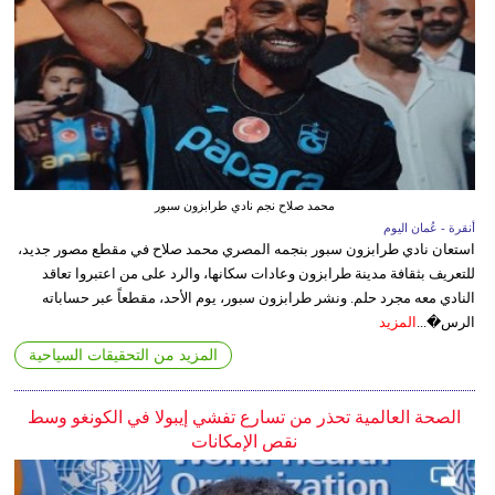
محمد صلاح نجم نادي طرابزون سبور
أنقرة - عُمان اليوم
استعان نادي طرابزون سبور بنجمه المصري محمد صلاح في مقطع مصور جديد،
للتعريف بثقافة مدينة طرابزون وعادات سكانها، والرد على من اعتبروا تعاقد
النادي معه مجرد حلم. ونشر طرابزون سبور، يوم الأحد، مقطعاً عبر حساباته
الرس�...
المزيد
المزيد من التحقيقات السياحية
الصحة العالمية تحذر من تسارع تفشي إيبولا في الكونغو وسط
نقص الإمكانات