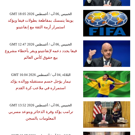
GMT 18:05 2026 الخميس ,06 آب / أغسطس
يويفا يتمسك بمقاطعة بطولات فيفا ويؤكد
استمرار أزمة الثقة مع إنفانتينو
GMT 12:47 2026 الخميس ,06 آب / أغسطس
فيفا يجدد دعمه لإنفانتينو ويقر بأخطاء مشروع
بيع حقوق كأس العالم
GMT 16:04 2026 الثلاثاء ,04 آب / أغسطس
نيمار يؤجل حسم مستقبله ووالده يؤكد
استمراره في ملاعب كرة القدم
GMT 13:52 2026 الخميس ,06 آب / أغسطس
ترامب يؤكد وفرة الذخائر ويتوعد مسربي
المعلومات بالسجن