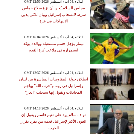
GMT 12:50 2026 الثلاثاء ,04 آب / أغسطس
مجلس السلام يُعلن أن نزع سلاح حماس
شرط لانسحاب إسرائيل وبيان ثلاثي يدين
الانتهاكات في غزة
GMT 16:04 2026 الثلاثاء ,04 آب / أغسطس
نيمار يؤجل حسم مستقبله ووالده يؤكد
استمراره في ملاعب كرة القدم
GMT 12:37 2026 الثلاثاء ,04 آب / أغسطس
انطلاق جولة المفاوضات المباشرة بين لبنان
وإسرائيل في روما و"حزب الله" يهاجم
المحادثات ويقول إنها ستجلب "العار"
GMT 14:18 2026 الثلاثاء ,04 آب / أغسطس
نواف سلام يرد على نعيم قاسم ويقول إن
العون الأكبر لإسرائيل قدمه من تفرد بقرار
الحرب