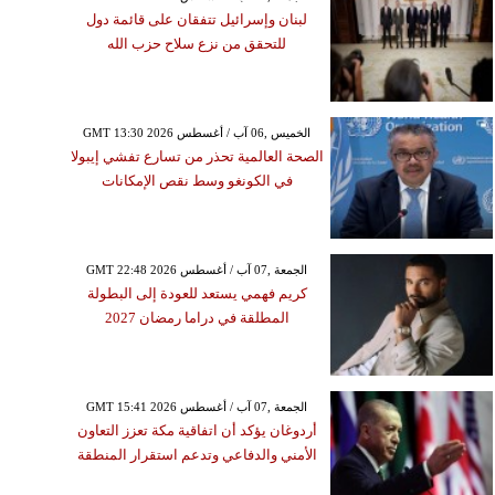
لبنان وإسرائيل تتفقان على قائمة دول
للتحقق من نزع سلاح حزب الله
GMT 13:30 2026 الخميس ,06 آب / أغسطس
الصحة العالمية تحذر من تسارع تفشي إيبولا
في الكونغو وسط نقص الإمكانات
GMT 22:48 2026 الجمعة ,07 آب / أغسطس
كريم فهمي يستعد للعودة إلى البطولة
المطلقة في دراما رمضان 2027
GMT 15:41 2026 الجمعة ,07 آب / أغسطس
أردوغان يؤكد أن اتفاقية مكة تعزز التعاون
الأمني والدفاعي وتدعم استقرار المنطقة