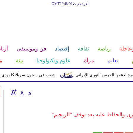
آخر تحديث GMT22:48:29
عاجلة
رياضة
ثقافة
إقتصاد
فن وموسيقى
أزياء
تعليم
مرأة
علوم وتكنولوجيا
بيئة
م
 الحرس الثوري الإيراني
شغب في سجون سريلانكا يودي بحياة 3 سجناء ويصيب 23 آخرين
 والحفاظ عليه بعد توقف "الريجيم"