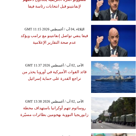
لإنفانتينو قبل انتخابات رئاسة فيفا
GMT 11:15 2026 الثلاثاء ,04 آب / أغسطس
فيفا ينفي تواصل إنفانتينو مع ترامب ويؤكد
عدم صحة التقارير الإعلامية
GMT 11:37 2026 الأحد ,02 آب / أغسطس
قائد القوات الأميركية في أوروبا يحذر من
تراجع القدرة على حماية إسرائيل
GMT 13:38 2026 الأحد ,02 آب / أغسطس
روساتوم تتهم أوكرانيا باستهداف محطة
زابوريجيا النووية بهجومين بطائرات مسيّرة