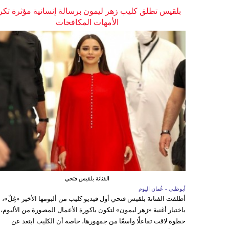
بلقيس تطلق كليب زهر ليمون برسالة إنسانية مؤثرة تكر
الأمهات المكافحات
الفنانة بلقيس فتحي
أبوظبي - عُمان اليوم
أطلقت الفنانة بلقيس فتحي أول فيديو كليب من ألبومها الأخير «غِلّ»،
باختيار أغنية «زهر ليمون» لتكون باكورة الأعمال المصورة من الألبوم،
خطوة لاقت تفاعلًا واسعًا من جمهورها، خاصة أن الكليب ابتعد عن