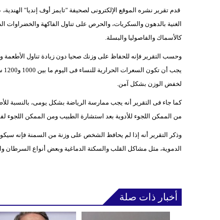
قدم تقرير نشره الموقع الإلكترونى لصحيفة "تايمز أوف إنديا" الهندية، 
الغنية بالدهون والسكريات، والحرص على تناول الفاكهة والخضراوات الطاز
كالأسماك والفاصوليا والبسلة.
وحسب التقرير فإنه للحفاظ على وزنك صحيا دون زيادة تناول الأطعمة وال
لخفض الوزن بشكل آمن.
من الممكن اللجوء للأدوية بعد استشارة الطبيب ومن الممكن اللجوء لفق
وذكر التقرير أنه إذا لم يحافظ الشخص على وزنة من السمنة فإنه سي
الدموية، مثل مشاكل القلب والسكتة الدماغية وبعض أنواع السرطان وا
أخبار ذات صلة