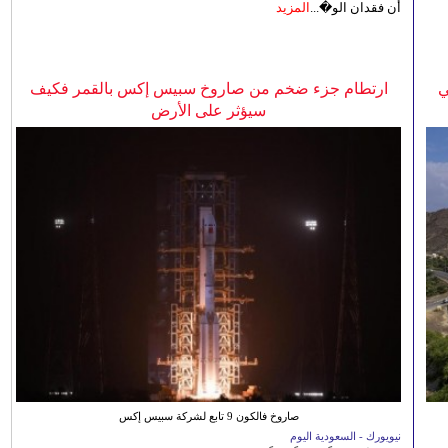
أن فقدان الو�...
المزيد
ي
ارتطام جزء ضخم من صاروخ سبيس إكس بالقمر فكيف
سيؤثر على الأرض
صاروخ فالكون 9 تابع لشركة سبيس إكس
نيويورك - السعودية اليوم