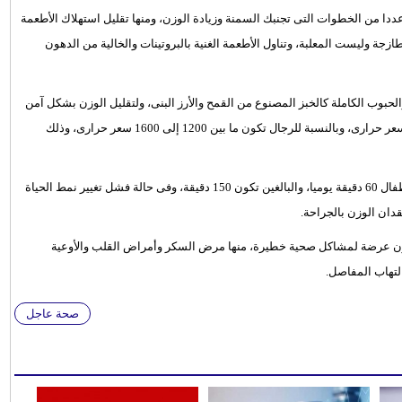
عددا من الخطوات التى تجنبك السمنة وزيادة الوزن، ومنها تقليل استهلاك الأطعمة
جة وليست المعلبة، وتناول الأطعمة الغنية بالبروتينات والخالية من الدهون
حبوب الكاملة كالخبز المصنوع من القمح والأرز البنى، ولتقليل الوزن بشكل آمن
يجب أن تكون السعرات الحرارية للنساء فى اليوم ما بين 1000 و1200 سعر حرارى، وبالنسبة للرجال تكون ما بين 1200 إلى 1600 سعر حرارى، وذلك
كما جاء فى التقرير أنه يجب ممارسة الرياضة بشكل يومى، بالنسبة للأطفال 60 دقيقة يوميا، والبالغين تكون 150 دقيقة، وفى حالة فشل تغيير نمط الحياة
دان الوزن بالجراحة.
كون عرضة لمشاكل صحية خطيرة، منها مرض السكر وأمراض القلب والأوعية
لتهاب المفاصل.
صحة عاجل