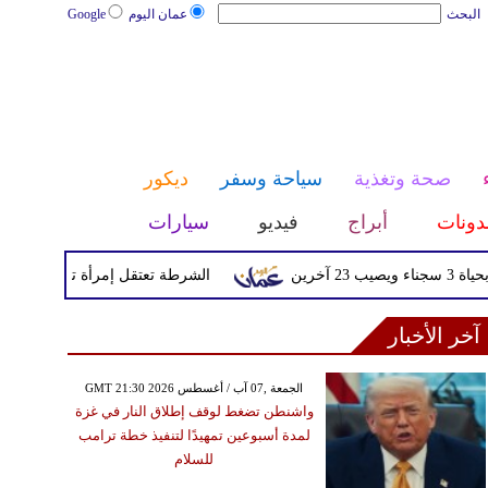
البحث
عمان اليوم
Google
صحة وتغذية
سياحة وسفر
ديكور
دونات
أبراج
فيديو
سيارات
الشرطة تعتقل إمرأة تم القبض عليها بعد
آخر الأخبار
GMT 21:30 2026 الجمعة ,07 آب / أغسطس
واشنطن تضغط لوقف إطلاق النار في غزة
لمدة أسبوعين تمهيدًا لتنفيذ خطة ترامب
للسلام