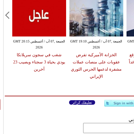
طس GMT 18:59
الجمعة ,07 آب / أغسطس GMT 19:10
الجمعة ,07 آب / أغسطس GMT 20:15
2026
2026
قع
الخزانة الأميركية تفرض
شغب في سجون سريلانكا
اً
عقوبات على منصات عملات
يودي بحياة 3 سجناء ويصيب 23
مشفرة لدعمها الحرس الثوري
آخرين
الإيراني
تعليقك كزائر
وني