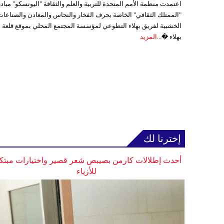
اعتمدت منظمة الأمم المتحدة للتربية والعلم والثقافة "اليونسكو" مباد
"الممتلك الثقافي" الخاصة بحرف الفخار والنحاس والمعادن والصناعات
الخشبية لفريق بهلاء التطوعي لمؤسسة المجتمع المحلي بموقع قلعة
بهلاء �...
المزيد
إخترنا لك
أحدث إطلالات كارمن بصيبص شعر قصير واختيارات مبتك
للأزياء