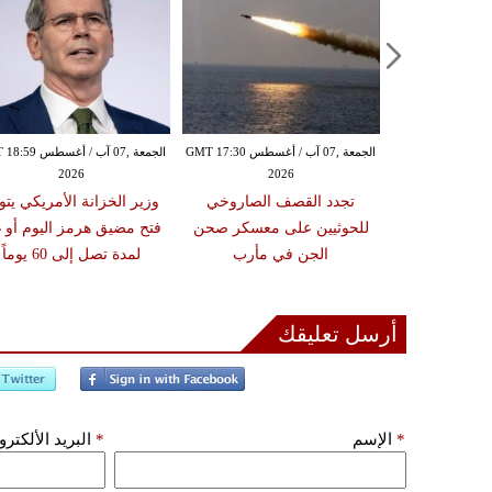
الخميس ,06 آب / أغسطس GMT 21:59
الجمعة ,07 آب / أغسطس GMT 17:30
الجمعة ,07 آب / أغس
2026
2026
20
مدنياً في نجران جراء
تجدد القصف الصاروخي
وزير الخزانة الأمريكي يتو
ة بالمقذوفات
للحوثيين على معسكر صحن
فتح مضيق هرمز اليوم أو غد
الجن في مأرب
لمدة تصل إلى 60 يوماً
أرسل تعليقك
*
الإسم
*
البريد الألكتر