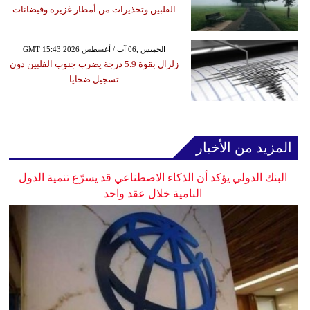
الفلبين وتحذيرات من أمطار غزيرة وفيضانات
GMT 15:43 2026 الخميس ,06 آب / أغسطس
زلزال بقوة 5.9 درجة يضرب جنوب الفلبين دون
تسجيل ضحايا
المزيد من الأخبار
البنك الدولي يؤكد أن الذكاء الاصطناعي قد يسرّع تنمية الدول
النامية خلال عقد واحد