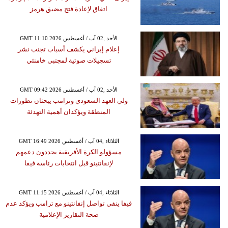
اتفاق لإعادة فتح مضيق هرمز
GMT 11:10 2026 الأحد ,02 آب / أغسطس
إعلام إيراني يكشف أسباب تجنب نشر
تسجيلات صوتية لمجتبى خامنئي
GMT 09:42 2026 الأحد ,02 آب / أغسطس
ولي العهد السعودي وترامب يبحثان تطورات
المنطقة ويؤكدان أهمية التهدئة
GMT 16:49 2026 الثلاثاء ,04 آب / أغسطس
مسؤولو الكرة الأفريقية يجددون دعمهم
لإنفانتينو قبل انتخابات رئاسة فيفا
GMT 11:15 2026 الثلاثاء ,04 آب / أغسطس
فيفا ينفي تواصل إنفانتينو مع ترامب ويؤكد عدم
صحة التقارير الإعلامية