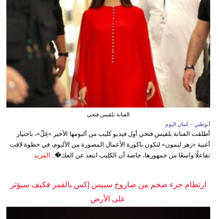
الفنانة بلقيس فتحي
أبوظبي - عُمان اليوم
أطلقت الفنانة بلقيس فتحي أول فيديو كليب من ألبومها الأخير «غِلّ»، باختيار
أغنية «زهر ليمون» لتكون باكورة الأعمال المصورة من الألبوم، في خطوة لاقت
تفاعلًا واسعًا من جمهورها، خاصة أن الكليب ابتعد عن الفك�...
المزيد
ارتطام جزء ضخم من صاروخ سبيس إكس بالقمر فكيف سيؤثر
على الأرض