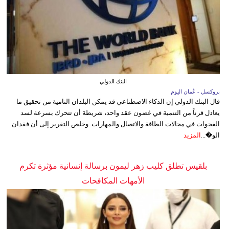
البنك الدولي
بروكسل - عُمان اليوم
قال البنك الدولي إن الذكاء الاصطناعي قد يمكن البلدان النامية من تحقيق ما
يعادل قرناً من التنمية في غضون عقد واحد، شريطة أن تتحرك بسرعة لسد
الفجوات في مجالات الطاقة والاتصال والمهارات. وخلص التقرير إلى أن فقدان
الو�...
المزيد
بلقيس تطلق كليب زهر ليمون برسالة إنسانية مؤثرة تكرم
الأمهات المكافحات