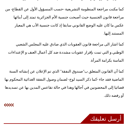
فيديو
كما مكنت مراجعة المنظومة التشريعية -حسب المسؤول الأول عن القطاع- من
مراجعة قانون الجنسية حيث أصبحت جنسية الأم الجزائرية تمتد إلى أبنائها
سيارات
عكس ما كان عليه الوضع القانوني سابقا إذ كانت جنسية الأب هي المعيار
المستند إليها.
كما اشار الى مراجعة قانون العقوبات الذي صادق عليه المجلس الشعبي
الوطني و التي تمت بإقرار عقوبات مشددة ضد كل أعمال العنف و الإعتداءات
الماسة بكرامة المرأة.
كما أن القانون المتعلق ب"صندوق النفقة" الذي تم الإعلان عن إنشائه السنة
الماضية فقد جاء -كما ذكر السيد لوح- لضمان وصول النفقة الغذائية المحكوم بها
قضائيا إلى المحضونين في آجالها وهذا في حالة تقاعس المدين بها عن تسديدها
أو رفضه ذلك.
أرسل تعليقك