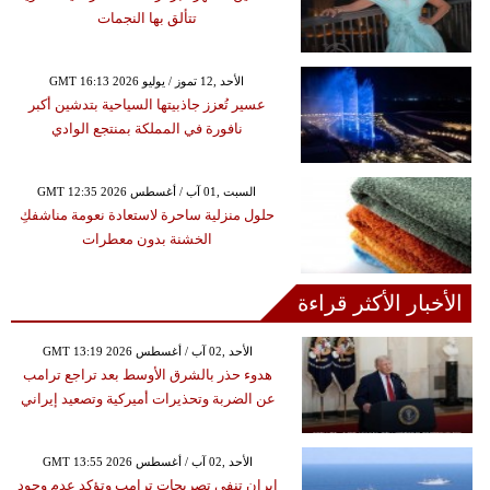
تتألق بها النجمات
GMT 16:13 2026 الأحد ,12 تموز / يوليو
عسير تُعزز جاذبيتها السياحية بتدشين أكبر
نافورة في المملكة بمنتجع الوادي
GMT 12:35 2026 السبت ,01 آب / أغسطس
حلول منزلية ساحرة لاستعادة نعومة مناشفكِ
الخشنة بدون معطرات
الأخبار الأكثر قراءة
GMT 13:19 2026 الأحد ,02 آب / أغسطس
هدوء حذر بالشرق الأوسط بعد تراجع ترامب
عن الضربة وتحذيرات أميركية وتصعيد إيراني
GMT 13:55 2026 الأحد ,02 آب / أغسطس
إيران تنفي تصريحات ترامب وتؤكد عدم وجود