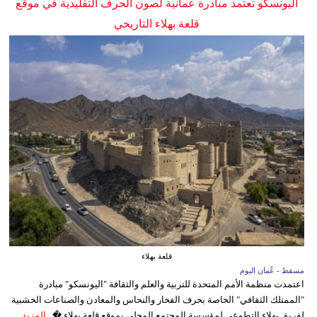
اليونسكو تعتمد مبادرة عُمانية لصون الحرف التقليدية في موقع
قلعة بهلاء التاريخي
قلعة بهلاء
مسقط - عُمان اليوم
اعتمدت منظمة الأمم المتحدة للتربية والعلم والثقافة "اليونسكو" مبادرة
"الممتلك الثقافي" الخاصة بحرف الفخار والنحاس والمعادن والصناعات الخشبية
لفريق بهلاء التطوعي لمؤسسة المجتمع المحلي بموقع قلعة بهلاء �...
المزيد