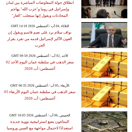
انطلاق جولة المفاوضات المباشرة بين لبنان
وإسرائيل في روما و"حزب الله" يهاجم
المحادثات ويقول إنها ستجلب "العار"
GMT 14:18 2026 الثلاثاء ,04 آب / أغسطس
نواف سلام يرد على نعيم قاسم ويقول إن
العون الأكبر لإسرائيل قدمه من تفرد بقرار
الحرب
GMT 09:59 2026 الأحد ,02 آب / أغسطس
سعر الذهب في سلطنة عمان اليوم الأحد 02
أغسطس/ آب 2026
GMT 06:35 2026 الأربعاء ,05 آب / أغسطس
سعر الذهب في سلطنة عمان اليوم الأربعاء 05
أغسطس/ آب 2026
GMT 16:03 2026 الخميس ,06 آب / أغسطس
البنتاغون يضع استراتيجية نووية جديدة
استعدادًا لاحتمال مواجهة مع الصين وروسيا