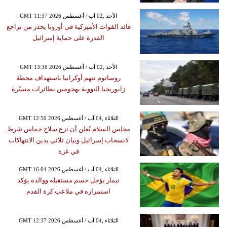
GMT 11:37 2026 الأحد ,02 آب / أغسطس
قائد القوات الأميركية في أوروبا يحذر من تراجع
القدرة على حماية إسرائيل
GMT 13:38 2026 الأحد ,02 آب / أغسطس
روساتوم تتهم أوكرانيا باستهداف محطة
زابوريجيا النووية بهجومين بطائرات مسيّرة
GMT 12:50 2026 الثلاثاء ,04 آب / أغسطس
مجلس السلام يُعلن أن نزع سلاح حماس شرط
لانسحاب إسرائيل وبيان ثلاثي يدين الانتهاكات
في غزة
GMT 16:04 2026 الثلاثاء ,04 آب / أغسطس
نيمار يؤجل حسم مستقبله ووالده يؤكد
استمراره في ملاعب كرة القدم
GMT 12:37 2026 الثلاثاء ,04 آب / أغسطس