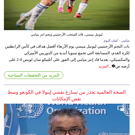
ليونيل ميسي، قائد المنتخب الأرجنتيني ونجم انتر ميامي
ميامي - عُمان اليوم
بات النجم الأرجنتيني ليونيل ميسي يوم الأربعاء أفضل هداف في كأس الرابطتين
لكرة القدم، المسابقة التي تجمع سنويا أندية من الدوريين الأميركي
والمكسيكي، بعدما قاد إنتر ميامي إلى الفوز على أتلتيكو سان لويس 4-2 على
أرضه ض�...
المزيد
المزيد من التحقيقات السياحية
الصحة العالمية تحذر من تسارع تفشي إيبولا في الكونغو وسط
نقص الإمكانات