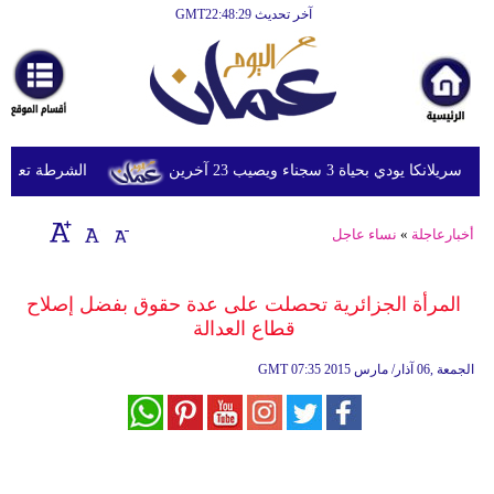
آخر تحديث GMT22:48:29
الرئيسية
أخبارعاجلة
رياضة
ثقافة
ي بحياة 3 سجناء ويصيب 23 آخرين
الشرطة تعتقل إمر
إقتصاد
أخبارعاجلة
»
نساء عاجل
فن
وموسيقى
المرأة الجزائرية تحصلت على عدة حقوق بفضل إصلاح
قطاع العدالة
أزياء
07:35 2015 الجمعة ,06 آذار/ مارس
GMT
صحة
وتغذية
سياحة