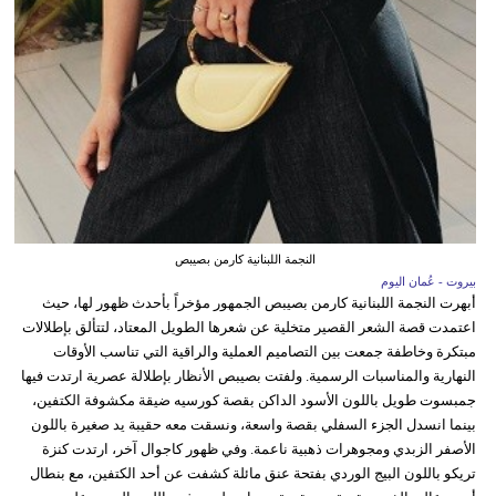
النجمة اللبنانية كارمن بصيبص
بيروت - عُمان اليوم
أبهرت النجمة اللبنانية كارمن بصيبص الجمهور مؤخراً بأحدث ظهور لها، حيث
اعتمدت قصة الشعر القصير متخلية عن شعرها الطويل المعتاد، لتتألق بإطلالات
مبتكرة وخاطفة جمعت بين التصاميم العملية والراقية التي تناسب الأوقات
النهارية والمناسبات الرسمية. ولفتت بصيبص الأنظار بإطلالة عصرية ارتدت فيها
جمبسوت طويل باللون الأسود الداكن بقصة كورسيه ضيقة مكشوفة الكتفين،
بينما انسدل الجزء السفلي بقصة واسعة، ونسقت معه حقيبة يد صغيرة باللون
الأصفر الزبدي ومجوهرات ذهبية ناعمة. وفي ظهور كاجوال آخر، ارتدت كنزة
تريكو باللون البيج الوردي بفتحة عنق مائلة كشفت عن أحد الكتفين، مع بنطال