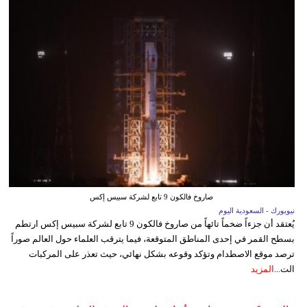
صاروخ فالكون 9 تابع لشركة سبيس إكس
نيويورك - السعودية اليوم
يُعتقد أن جزءاً ضخماً تائهاً من صاروخ فالكون 9 تابع لشركة سبيس إكس ارتطم
بسطح القمر في إحدى المناطق المتوقعة، فيما يترقب العلماء حول العالم صوراً
ترصد موقع الاصطدام وتؤكد وقوعه بشكل نهائي، حيث تعذر على المركبات
الت...
المزيد