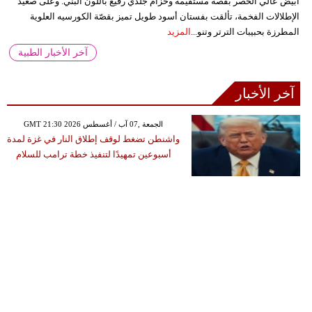
أبيض عالي الخصر بقصة مستقيمة وحزام جلدي رفيع باللون البني. وعلى صعيد
الإطلالات الفخمة، تألقت بفستان أسود طويل تميز بقصّة الكورسيه العلوية
المطرزة بحبيبات الترتر وتنو...
المزيد
آخر الأخبار الطبية
آخر الأخبار
GMT 21:30 2026 الجمعة ,07 آب / أغسطس
واشنطن تضغط لوقف إطلاق النار في غزة لمدة
أسبوعين تمهيدًا لتنفيذ خطة ترامب للسلام