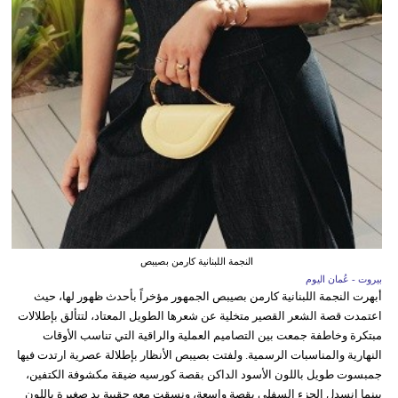
النجمة اللبنانية كارمن بصيبص
بيروت - عُمان اليوم
أبهرت النجمة اللبنانية كارمن بصيبص الجمهور مؤخراً بأحدث ظهور لها، حيث
اعتمدت قصة الشعر القصير متخلية عن شعرها الطويل المعتاد، لتتألق بإطلالات
مبتكرة وخاطفة جمعت بين التصاميم العملية والراقية التي تناسب الأوقات
النهارية والمناسبات الرسمية. ولفتت بصيبص الأنظار بإطلالة عصرية ارتدت فيها
جمبسوت طويل باللون الأسود الداكن بقصة كورسيه ضيقة مكشوفة الكتفين،
بينما انسدل الجزء السفلي بقصة واسعة، ونسقت معه حقيبة يد صغيرة باللون