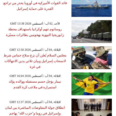
قائد القوات الأميركية في أوروبا يحذر من تراجع
القدرة على حماية إسرائيل
GMT 13:38 2026 الأحد ,02 آب / أغسطس
روساتوم تتهم أوكرانيا باستهداف محطة
زابوريجيا النووية بهجومين بطائرات مسيّرة
GMT 12:50 2026 الثلاثاء ,04 آب / أغسطس
مجلس السلام يُعلن أن نزع سلاح حماس شرط
لانسحاب إسرائيل وبيان ثلاثي يدين الانتهاكات
في غزة
GMT 16:04 2026 الثلاثاء ,04 آب / أغسطس
نيمار يؤجل حسم مستقبله ووالده يؤكد
استمراره في ملاعب كرة القدم
GMT 12:37 2026 الثلاثاء ,04 آب / أغسطس
انطلاق جولة المفاوضات المباشرة بين لبنان
وإسرائيل في روما و"حزب الله" يهاجم