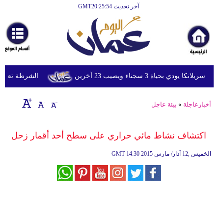
آخر تحديث GMT20:25:54
الرئيسية
أخبارعاجلة
رياضة
ثقافة
ي بحياة 3 سجناء ويصيب 23 آخرين
الشرطة تعتقل إمر
إقتصاد
أخبارعاجلة
»
بيئة عاجل
فن
وموسيقى
اكتشاف نشاط مائي حراري على سطح أحد أقمار زحل
أزياء
14:30 2015 الخميس ,12 آذار/ مارس
GMT
صحة
وتغذية
سياحة