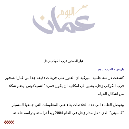
وسفر
ديكور
أخبار
إعلام
تعليم
غبار الصخور قرب الكوكب زحل
مرأة
باريس - العرب اليوم
كشفت دراسة علمية اميركية ان العثور على جزيئات دقيقة جدا من غبار الصخور
علوم
قرب الكوكب زحل، يشير الى امكانية ان يكون قمره "انسيلادوس" يضم شكلا
وتكنولوجيا
من اشكال الحياة.
بيئة
وتوصل العلماء الى هذه الخلاصات بناء على المعلومات التي جمعها المسبار
مدوَّنات
"كاسيني" الذي دخل مدار زحل في العام 2004 وبدأ دراسته ودراسة حلقاته.
أبراج