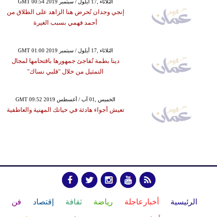
GMT 00:54 2019 الثلاثاء ,17 أيلول / سبتمبر
إنجي وجدان تُحرض هنا الزاهد على الطلاق من
أحمد فهمي بسبب الغيرة
GMT 01:00 2019 الثلاثاء ,17 أيلول / سبتمبر
دينا بطمة تُفاجئ جمهورها باقتحامها لمجال
التمثيل من خلال "قلبي نساك"
GMT 09:52 2019 الخميس ,01 آب / أغسطس
تعيش أجواء هادئة في حياتك المهنية والعاطفية
الرئيسية
أخبارعاجلة
رياضة
ثقافة
إقتصاد
فن