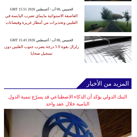
GMT 15:51 2026 الخميس ,06 آب / أغسطس
العاصفة الاستوائية مايماي تضرب اليابسة في
الفلبين وتحذيرات من أمطار غزيرة وفيضانات
GMT 15:43 2026 الخميس ,06 آب / أغسطس
زلزال بقوة 5.9 درجة يضرب جنوب الفلبين دون
تسجيل ضحايا
المزيد من الأخبار
البنك الدولي يؤكد أن الذكاء الاصطناعي قد يسرّع تنمية الدول
النامية خلال عقد واحد