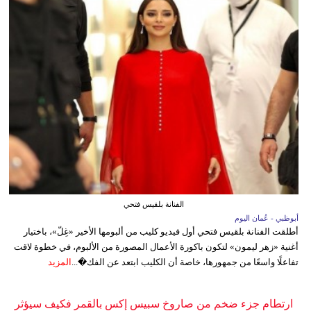
الفنانة بلقيس فتحي
أبوظبي - عُمان اليوم
أطلقت الفنانة بلقيس فتحي أول فيديو كليب من ألبومها الأخير «غِلّ»، باختيار
أغنية «زهر ليمون» لتكون باكورة الأعمال المصورة من الألبوم، في خطوة لاقت
تفاعلًا واسعًا من جمهورها، خاصة أن الكليب ابتعد عن الفك�...
المزيد
ارتطام جزء ضخم من صاروخ سبيس إكس بالقمر فكيف سيؤثر