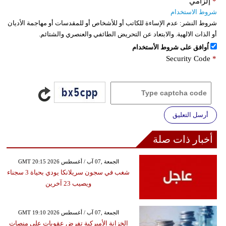
*
إلزامي
شروط الاستخدام
شروط النشر:
عدم الإساءة للكاتب أو للأشخاص أو للمقدسات أو مهاجمة الأديان
أو الذات الالهية. والابتعاد عن التحريض الطائفي والعنصري والشتائم.
اُوافق على شروط الأستخدام
Security Code
*
أرسل التعليق
أخبار ذات صلة
GMT 20:15 2026 الجمعة ,07 آب / أغسطس
شغب في سجون سريلانكا يودي بحياة 3 سجناء
ويصيب 23 آخرين
GMT 19:10 2026 الجمعة ,07 آب / أغسطس
الخزانة الأميركية تفرض عقوبات على منصات