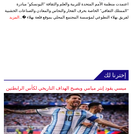
اعتمدت منظمة الأمم المتحدة للتربية والعلم والثقافة "اليونسكو" مبادرة
"الممتلك الثقافي" الخاصة بحرف الفخار والنحاس والمعادن والصناعات الخشبية
لفريق بهلاء التطوعي لمؤسسة المجتمع المحلي بموقع قلعة بهلاء �...
المزيد
إخترنا لك
ميسي يقود إنتر ميامي ويصبح الهداف التاريخي لكأس الرابطتين