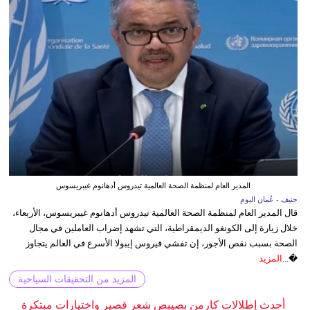
المدير العام لمنظمة الصحة العالمية تيدروس أدهانوم غيبريسوس
جنيف - عُمان اليوم
قال المدير العام لمنظمة الصحة العالمية تيدروس أدهانوم غيبريسوس، الأربعاء،
خلال زيارة إلى الكونغو الديمقراطية، التي تشهد إضراب العاملين في مجال
الصحة بسبب نقص الأجور، إن تفشي فيروس إيبولا الأسرع في العالم يتجاوز
�...
المزيد
المزيد من التحقيقات السياحية
أحدث إطلالات كارمن بصيبص شعر قصير واختيارات مبتكرة