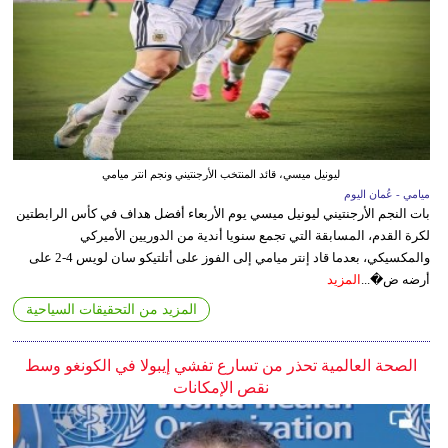
ليونيل ميسي، قائد المنتخب الأرجنتيني ونجم انتر ميامي
ميامي - عُمان اليوم
بات النجم الأرجنتيني ليونيل ميسي يوم الأربعاء أفضل هداف في كأس الرابطتين
لكرة القدم، المسابقة التي تجمع سنويا أندية من الدوريين الأميركي
والمكسيكي، بعدما قاد إنتر ميامي إلى الفوز على أتلتيكو سان لويس 4-2 على
أرضه ض�...
المزيد
المزيد من التحقيقات السياحية
الصحة العالمية تحذر من تسارع تفشي إيبولا في الكونغو وسط
نقص الإمكانات