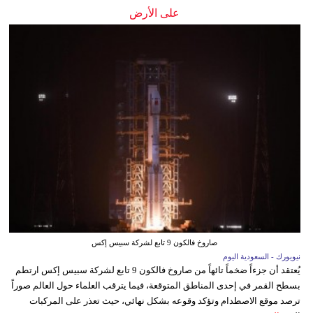
على الأرض
صاروخ فالكون 9 تابع لشركة سبيس إكس
نيويورك - السعودية اليوم
يُعتقد أن جزءاً ضخماً تائهاً من صاروخ فالكون 9 تابع لشركة سبيس إكس ارتطم
بسطح القمر في إحدى المناطق المتوقعة، فيما يترقب العلماء حول العالم صوراً
ترصد موقع الاصطدام وتؤكد وقوعه بشكل نهائي، حيث تعذر على المركبات