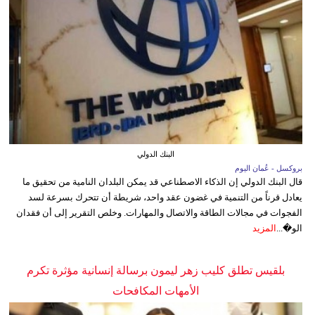
البنك الدولي
بروكسل - عُمان اليوم
قال البنك الدولي إن الذكاء الاصطناعي قد يمكن البلدان النامية من تحقيق ما
يعادل قرناً من التنمية في غضون عقد واحد، شريطة أن تتحرك بسرعة لسد
الفجوات في مجالات الطاقة والاتصال والمهارات. وخلص التقرير إلى أن فقدان
الو�...
المزيد
بلقيس تطلق كليب زهر ليمون برسالة إنسانية مؤثرة تكرم
الأمهات المكافحات