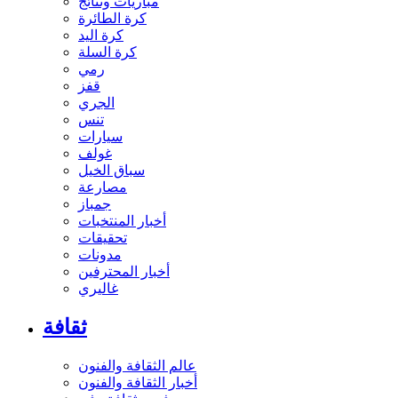
مباريات ونتائج
كرة الطائرة
كرة اليد
كرة السلة
رمي
قفز
الجري
تنس
سيارات
غولف
سباق الخيل
مصارعة
جمباز
أخبار المنتخبات
تحقيقات
مدونات
أخبار المحترفين
غاليري
ثقافة
عالم الثقافة والفنون
أخبار الثقافة والفنون