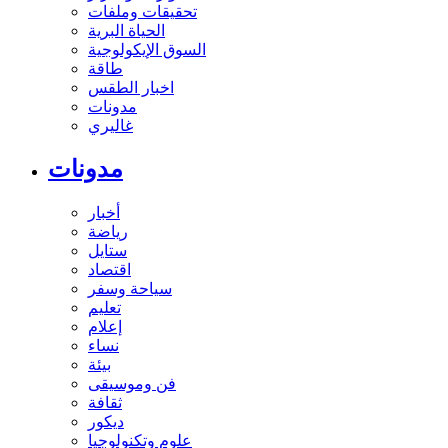
تحقيقات وملفات
الحياة البرية
السوق الإيكولوجية
طاقة
اخبار الطقس
مدونات
غاليري
مدونات
أخبار
رياضة
ستايل
اقتصاد
سياحة وسفر
تعليم
إعلام
نساء
بيئة
فن وموسيقى
ثقافة
ديكور
علوم وتكنولوجيا