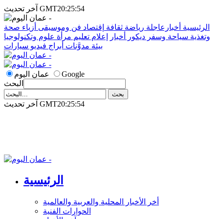
آخر تحديث GMT20:25:54
الرئيسية
أخبارعاجلة
رياضة
ثقافة
إقتصاد
فن وموسيقى
أزياء
صحة
وتغذية
سياحة وسفر
ديكور
أخبار
إعلام
تعليم
مرأة
علوم وتكنولوجيا
بيئة
مدوَّنات
أبراج
فيديو
سيارات
Google
عمان اليوم
البحث
آخر تحديث GMT20:25:54
الرئيسية
أخر الأخبار المحلية والعربية والعالمية
الحوارات الفنية