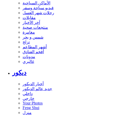
الأماكن السياحية
فيديو سياحة وسفر
رحلات شهر العسل
مقابلات
آخر الأخبار
منتجعات صحية
مغامرة
شمس و بحر
تزلج
أشهر المطاعم
أفخم الفنادق
مدونات
غاليري
ديكور
أخبار الديكور
جديد عالم الديكور
داخلي
خارجي
Your Photos
Feng Shui
منزل