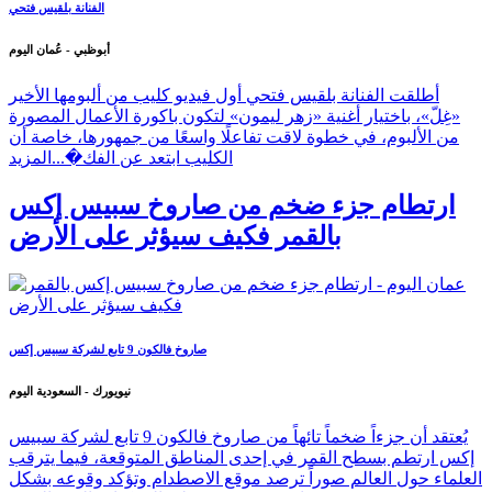
الفنانة بلقيس فتحي
أبوظبي - عُمان اليوم
أطلقت الفنانة بلقيس فتحي أول فيديو كليب من ألبومها الأخير
«غِلّ»، باختيار أغنية «زهر ليمون» لتكون باكورة الأعمال المصورة
من الألبوم، في خطوة لاقت تفاعلًا واسعًا من جمهورها، خاصة أن
الكليب ابتعد عن الفك�...
المزيد
ارتطام جزء ضخم من صاروخ سبيس إكس
بالقمر فكيف سيؤثر على الأرض
صاروخ فالكون 9 تابع لشركة سبيس إكس
نيويورك - السعودية اليوم
يُعتقد أن جزءاً ضخماً تائهاً من صاروخ فالكون 9 تابع لشركة سبيس
إكس ارتطم بسطح القمر في إحدى المناطق المتوقعة، فيما يترقب
العلماء حول العالم صوراً ترصد موقع الاصطدام وتؤكد وقوعه بشكل