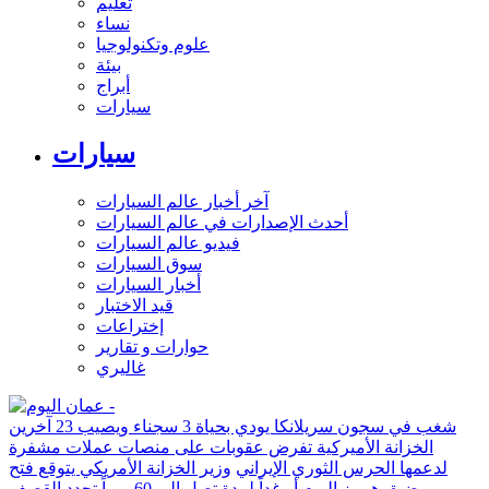
تعليم
نساء
علوم وتكنولوجيا
بيئة
أبراج
سيارات
سيارات
آخر أخبار عالم السيارات
أحدث الإصدارات في عالم السيارات
فيديو عالم السيارات
سوق السيارات
أخبار السيارات
قيد الاختبار
إختراعات
حوارات و تقارير
غاليري
شغب في سجون سريلانكا يودي بحياة 3 سجناء ويصيب 23 آخرين
الخزانة الأميركية تفرض عقوبات على منصات عملات مشفرة
لدعمها الحرس الثوري الإيراني
وزير الخزانة الأمريكي يتوقع فتح
مضيق هرمز اليوم أو غداً لمدة تصل إلى 60 يوماً
تجدد القصف