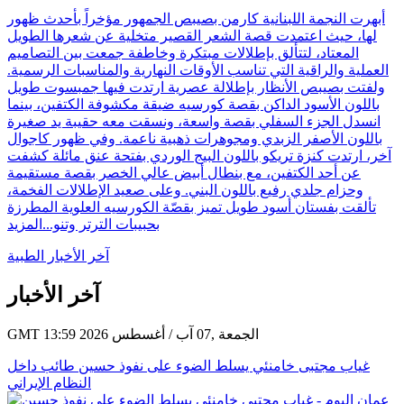
أبهرت النجمة اللبنانية كارمن بصيبص الجمهور مؤخراً بأحدث ظهور
لها، حيث اعتمدت قصة الشعر القصير متخلية عن شعرها الطويل
المعتاد، لتتألق بإطلالات مبتكرة وخاطفة جمعت بين التصاميم
العملية والراقية التي تناسب الأوقات النهارية والمناسبات الرسمية.
ولفتت بصيبص الأنظار بإطلالة عصرية ارتدت فيها جمبسوت طويل
باللون الأسود الداكن بقصة كورسيه ضيقة مكشوفة الكتفين، بينما
انسدل الجزء السفلي بقصة واسعة، ونسقت معه حقيبة يد صغيرة
باللون الأصفر الزبدي ومجوهرات ذهبية ناعمة. وفي ظهور كاجوال
آخر، ارتدت كنزة تريكو باللون البيج الوردي بفتحة عنق مائلة كشفت
عن أحد الكتفين، مع بنطال أبيض عالي الخصر بقصة مستقيمة
وحزام جلدي رفيع باللون البني. وعلى صعيد الإطلالات الفخمة،
تألقت بفستان أسود طويل تميز بقصّة الكورسيه العلوية المطرزة
بحبيبات الترتر وتنو...
المزيد
آخر الأخبار الطبية
آخر الأخبار
GMT 13:59 2026 الجمعة ,07 آب / أغسطس
غياب مجتبى خامنئي يسلط الضوء على نفوذ حسين طائب داخل
النظام الإيراني