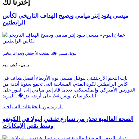
إخترنا لك
ميسي يقود إنتر ميامي ويصبح الهداف التاريخي لكأس
الرابطتين
ليونيل ميسي، قائد المنتخب الأرجنتيني ونجم انتر ميامي
ميامي - عُمان اليوم
بات النجم الأرجنتيني ليونيل ميسي يوم الأربعاء أفضل هداف في
كأس الرابطتين لكرة القدم، المسابقة التي تجمع سنويا أندية من
الدوريين الأميركي والمكسيكي، بعدما قاد إنتر ميامي إلى الفوز على
أتلتيكو سان لويس 4-2 على أرضه ض�...
المزيد
المزيد من التحقيقات السياحية
الصحة العالمية تحذر من تسارع تفشي إيبولا في الكونغو
وسط نقص الإمكانات