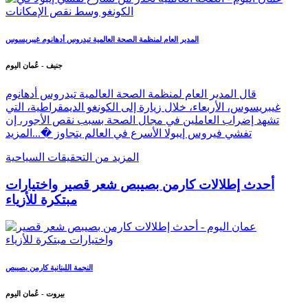
المدير العام لمنظمة الصحة العالمية تيدروس أدهانوم غيبريسوس
جنيف - عُمان اليوم
قال المدير العام لمنظمة الصحة العالمية تيدروس أدهانوم
غيبريسوس، الأربعاء، خلال زيارة إلى الكونغو الديمقراطية، التي
تشهد إضراب العاملين في مجال الصحة بسبب نقص الأجور، إن
تفشي فيروس إيبولا الأسرع في العالم يتجاوز �...
المزيد
المزيد من التحقيقات السياحية
أحدث إطلالات كارمن بصيبص شعر قصير واختيارات
مبتكرة للأزياء
النجمة اللبنانية كارمن بصيبص
بيروت - عُمان اليوم