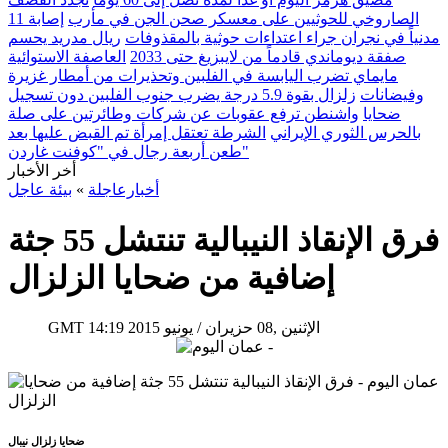
الصاروخي للحوثيين على معسكر صحن الجن في مأرب
إصابة 11
مدنياً في نجران جراء اعتداءات حوثية بالمقذوفات
ريال مدريد يحسم
صفقة ديوماندي قادماً من لايبزيغ حتى 2033
العاصفة الاستوائية
مايماي تضرب اليابسة في الفلبين وتحذيرات من أمطار غزيرة
وفيضانات
زلزال بقوة 5.9 درجة يضرب جنوب الفلبين دون تسجيل
ضحايا
واشنطن ترفع عقوبات عن شركات وطائرتين على صلة
بالحرس الثوري الإيراني
الشرطة تعتقل إمرأة تم القبض عليها بعد
طعن أربعة رجال في "كوفنت غاردن"
أخر الأخبار
أخبارعاجلة
»
بيئة عاجل
فرق الإنقاذ النيبالية تنتشل 55 جثة
إضافية من ضحايا الزلزال
14:19 2015 الإثنين ,08 حزيران / يونيو
GMT
ضحايا زلزال نيبال