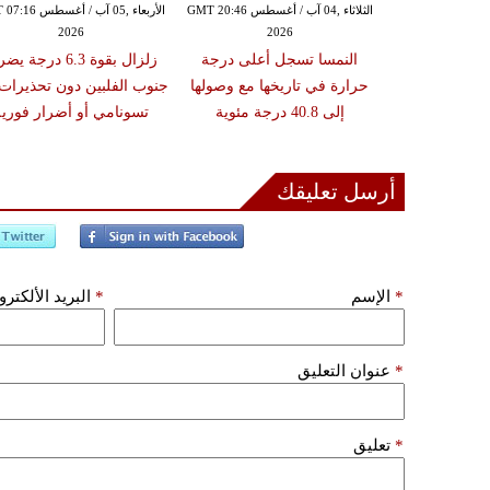
الثلاثاء ,04 آب / أغسطس GMT 13:39
الثلاثاء ,04 آب / أغسطس GMT 20:46
الأربعاء ,05 آب / أغس
2026
2026
20
 إثيوبيا يخلف
النمسا تسجل أعلى درجة
زلزال بقوة 6.3 درجة 
ً و7 مصابين ويفقد عدداً
حرارة في تاريخها مع وصولها
جنوب الفلبين دون تحذيرات
أشخاص
إلى 40.8 درجة مئوية
تسونامي أو أضرار فورية
أرسل تعليقك
*
الإسم
*
البريد الألكتر
*
عنوان التعليق
*
تعليق