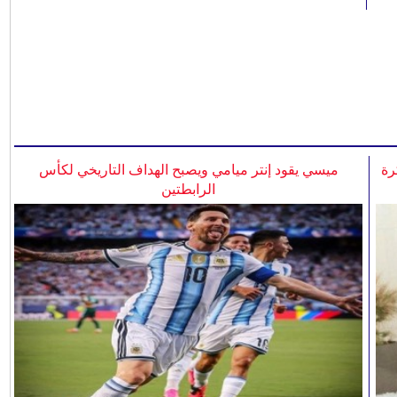
رة
ميسي يقود إنتر ميامي ويصبح الهداف التاريخي لكأس
الرابطتين