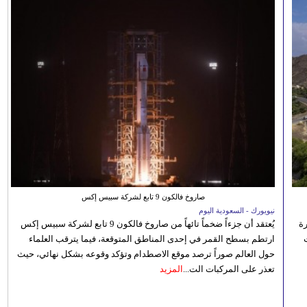
صاروخ فالكون 9 تابع لشركة سبيس إكس
نيويورك - السعودية اليوم
رة
يُعتقد أن جزءاً ضخماً تائهاً من صاروخ فالكون 9 تابع لشركة سبيس إكس
ارتطم بسطح القمر في إحدى المناطق المتوقعة، فيما يترقب العلماء
حول العالم صوراً ترصد موقع الاصطدام وتؤكد وقوعه بشكل نهائي، حيث
تعذر على المركبات الت...
المزيد