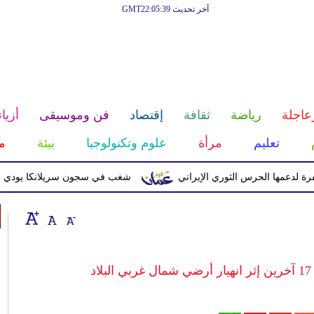
آخر تحديث GMT22:05:39
عاجلة
رياضة
ثقافة
إقتصاد
فن وموسيقى
أزياء
تعليم
مرأة
علوم وتكنولوجيا
بيئة
م
 الحرس الثوري الإيراني
شغب في سجون سريلانكا يودي بحياة 3 سجناء ويصيب 23 آخرين