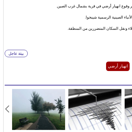
أنباء الصينية الرسمية شينخوا.
اء ونقل السكان المتضررين من المنطقة.
بيئة عاجل
انهيار أرضي