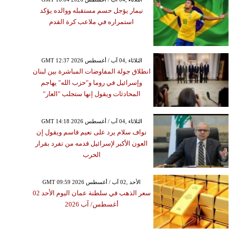
نيمار يؤجل حسم مستقبله ووالده يؤكد
استمراره في ملاعب كرة القدم
GMT 12:37 2026 الثلاثاء ,04 آب / أغسطس
انطلاق جولة المفاوضات المباشرة بين لبنان
وإسرائيل في روما و"حزب الله" يهاجم
المحادثات ويقول إنها ستجلب "العار"
GMT 14:18 2026 الثلاثاء ,04 آب / أغسطس
نواف سلام يرد على نعيم قاسم ويقول إن
العون الأكبر لإسرائيل قدمه من تفرد بقرار
الحرب
GMT 09:59 2026 الأحد ,02 آب / أغسطس
سعر الذهب في سلطنة عمان اليوم الأحد 02
أغسطس/ آب 2026