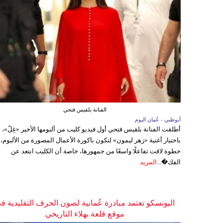
الفنانة بلقيس فتحي
أبوظبي - عُمان اليوم
أطلقت الفنانة بلقيس فتحي أول فيديو كليب من ألبومها الأخير «غِلّ»،
باختيار أغنية «زهر ليمون» لتكون باكورة الأعمال المصورة من الألبوم،
خطوة لاقت تفاعلًا واسعًا من جمهورها، خاصة أن الكليب ابتعد عن
الفك�...
المزيد
اليونسكو تعتمد مبادرة عُمانية لصون الحرف التقليدية ف
موقع قلعة بهلاء التاريخي