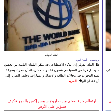
البنك الدولي
بروكسل - عُمان اليوم
قال البنك الدولي إن الذكاء الاصطناعي قد يمكن البلدان النامية من تحقيق
 في
ما يعادل قرناً من التنمية في غضون عقد واحد، شريطة أن تتحرك بسرعة
لسد الفجوات في مجالات الطاقة والاتصال والمهارات. وخلص التقرير إلى
أن فقدان الو�...
المزيد
ي
ارتطام جزء ضخم من صاروخ سبيس إكس بالقمر فكيف
سيؤثر على الأرض