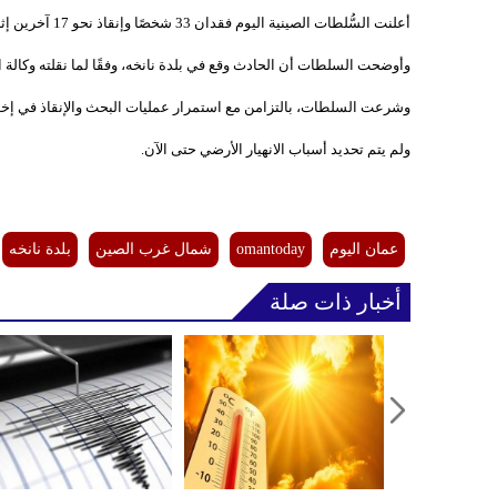
أعلنت السُّلطات الصينية اليوم فقدان 33 شخصًا وإنقاذ نحو 17 آخرين إثر وقوع انهيار أرضي في قرية بشمال غرب الصين.
وأوضحت السلطات أن الحادث وقع في بلدة نانخه، وفقًا لما نقلته وكالة ال
وشرعت السلطات، بالتزامن مع استمرار عمليات البحث والإنقاذ في إخل
ولم يتم تحديد أسباب الانهيار الأرضي حتى الآن.
عمان اليوم
omantoday
شمال غرب الصين
بلدة نانخه
أخبار ذات صلة