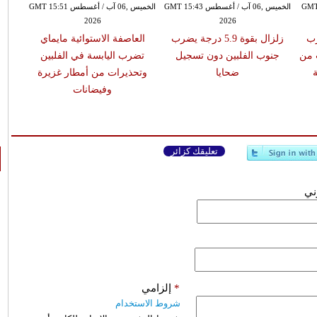
طس GMT 07:16
الخميس ,06 آب / أغسطس GMT 15:43
الخميس ,06 آب / أغسطس GMT 15:51
2026
2026
يضرب
زلزال بقوة 5.9 درجة يضرب
العاصفة الاستوائية مايماي
 من
جنوب الفلبين دون تسجيل
تضرب اليابسة في الفلبين
ضحايا
وتحذيرات من أمطار غزيرة
وفيضانات
تعليقك كزائر
وني
*
إلزامي
شروط الاستخدام