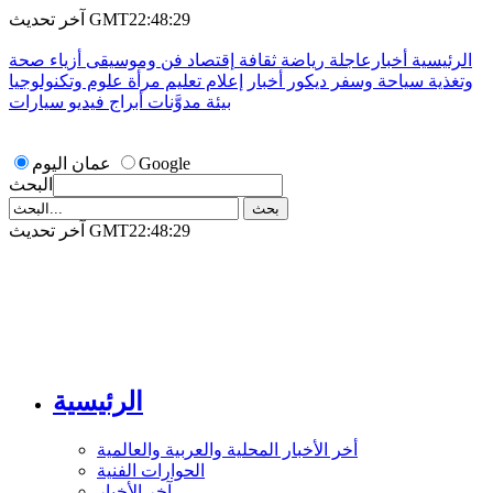
آخر تحديث GMT22:48:29
الرئيسية
أخبارعاجلة
رياضة
ثقافة
إقتصاد
فن وموسيقى
أزياء
صحة
وتغذية
سياحة وسفر
ديكور
أخبار
إعلام
تعليم
مرأة
علوم وتكنولوجيا
بيئة
مدوَّنات
أبراج
فيديو
سيارات
Google
عمان اليوم
البحث
آخر تحديث GMT22:48:29
الرئيسية
أخر الأخبار المحلية والعربية والعالمية
الحوارات الفنية