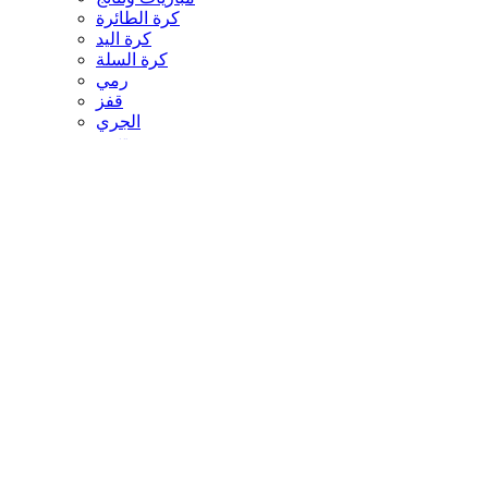
مباريات ونتائج
كرة الطائرة
كرة اليد
كرة السلة
رمي
قفز
الجري
تنس
سيارات
غولف
سباق الخيل
مصارعة
جمباز
أخبار المنتخبات
تحقيقات
مدونات
أخبار المحترفين
غاليري
ثقافة
عالم الثقافة والفنون
أخبار الثقافة والفنون