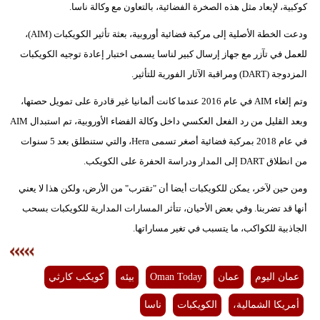
كوكبية، لإبعاد مثل هذه الصخرة الفضائية، بالتعاون مع وكالة ناسا.
ودعت الخطة الأصلية إلى مركبة فضائية أوروبية، بعثة تأثير الكويكبات (AIM)،
للعمل في تآزر مع جهاز إرسال كبير لناسا يسمى اختبار إعادة توجيه الكويكبات
المزدوجة (DART) ومراقبة الآثار الفورية للتأثير.
وتم إلغاء AIM في عام 2016 عندما كانت ألمانيا غير قادرة على تمويل حصتها،
وبعد القليل من رد الفعل العكسي داخل وكالة الفضاء الأوروبية، تم استبدال AIM
في عام 2018 بمركبة فضائية أصغر تسمى Hera، والتي ستنطلق بعد 5 سنوات
من انطلاق DART إلى المدار ودراسة الحفرة على الكويكب.
ومن حين لآخر، يمكن للكويكبات أيضا أن "تقترب" من الأرض، ولكن هذا لا يعني
أنها قد تضربنا. وفي بعض الأحيان، تتأثر المسارات المدارية للكويكبات بسحب
الجاذبية للكواكب، ما يتسبب في تغير مساراتها.
عمان اليوم
عمان
Oman Today
بيئه
كويكب كارثي
أمريكا الشمالية،
الكويكبات
ناسا