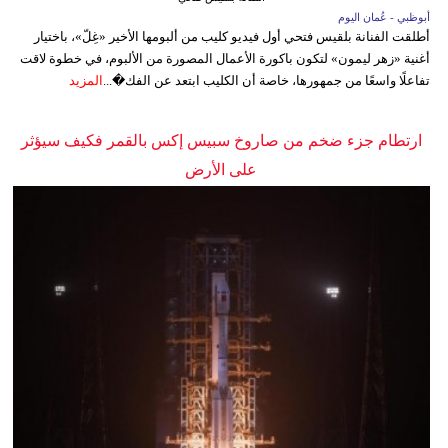
أبوظبي - عُمان اليوم
أطلقت الفنانة بلقيس فتحي أول فيديو كليب من ألبومها الأخير «غِلّ»، باختيار
أغنية «زهر ليمون» لتكون باكورة الأعمال المصورة من الألبوم، في خطوة لاقت
تفاعلًا واسعًا من جمهورها، خاصة أن الكليب ابتعد عن الفك�...
المزيد
ارتطام جزء ضخم من صاروخ سبيس إكس بالقمر فكيف سيؤثر
على الأرض