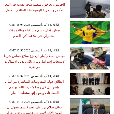
الحوثيون يغرقون سفينة شحن هندية في البحر
الأحمر والبحرية اليمنية تنقذ الطاقم بالكامل
GMT 16:04 2026 الثلاثاء ,04 آب / أغسطس
نيمار يؤجل حسم مستقبله ووالده يؤكد
استمراره في ملاعب كرة القدم
GMT 12:50 2026 الثلاثاء ,04 آب / أغسطس
مجلس السلام يُعلن أن نزع سلاح حماس شرط
لانسحاب إسرائيل وبيان ثلاثي يدين الانتهاكات
في غزة
GMT 12:37 2026 الثلاثاء ,04 آب / أغسطس
انطلاق جولة المفاوضات المباشرة بين لبنان
وإسرائيل في روما و"حزب الله" يهاجم
المحادثات ويقول إنها ستجلب "العار"
GMT 14:18 2026 الثلاثاء ,04 آب / أغسطس
نواف سلام يرد على نعيم قاسم ويقول إن
العون الأكبر لإسرائيل قدمه من تفرد بقرار