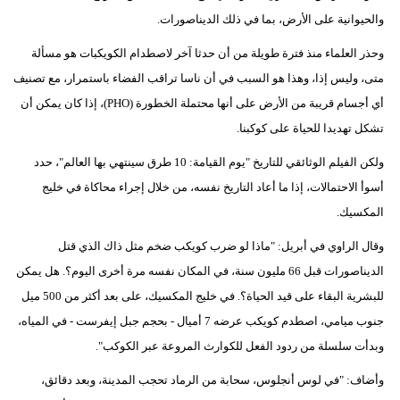
والحيوانية على الأرض، بما في ذلك الديناصورات.
فيديو
وحذر العلماء منذ فترة طويلة من أن حدثا آخر لاصطدام الكويكبات هو مسألة
سيارات
متى، وليس إذا، وهذا هو السبب في أن ناسا تراقب الفضاء باستمرار، مع تصنيف
أي أجسام قريبة من الأرض على أنها محتملة الخطورة (PHO)، إذا كان يمكن أن
تشكل تهديدا للحياة على كوكبنا.
ولكن الفيلم الوثائقي للتاريخ "يوم القيامة: 10 طرق سينتهي بها العالم"، حدد
أسوأ الاحتمالات، إذا ما أعاد التاريخ نفسه، من خلال إجراء محاكاة في خليج
المكسيك.
وقال الراوي في أبريل: "ماذا لو ضرب كويكب ضخم مثل ذاك الذي قتل
الديناصورات قبل 66 مليون سنة، في المكان نفسه مرة أخرى اليوم؟. هل يمكن
للبشرية البقاء على قيد الحياة؟. في خليج المكسيك، على بعد أكثر من 500 ميل
جنوب ميامي، اصطدم كويكب عرضه 7 أميال - بحجم جبل إيفرست - في المياه،
وبدأت سلسلة من ردود الفعل للكوارث المروعة عبر الكوكب".
وأضاف: "في لوس أنجلوس، سحابة من الرماد تحجب المدينة، وبعد دقائق،