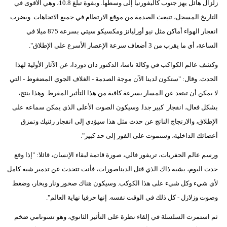
زلزال هائل يهز جنوب كاليفورنيا إلى وسطها. وبقوة تبلغ 10.8، وهي الأقوى في
التاريخ المسجل، تنبعث الصدمة من موقع الارتطام في جميع الاتجاهات. ويضرب
انفجار الهواء أماكن مثل نيو أورليانز ومكسيكو سيتي بسرعة 875 ميلا في
الساعة، أي ما يقرب من 3 أضعاف سرعة الإعصار الأسرع على الإطلاق".
وكشف عالم الكواكب في وكالة ناسا، الدكتور دان دوردا، عن الآثار الأولية لهذا
الحدث. وقال: "ستكون لدينا الآن موجة الصدمة - الغلاف الجوي المضغوط - التي
لا يمكن أن تبتعد عن المسار بسرعة كافية من هذا التأثير المفرط. وهذا ينتج،
بشكل فعال، انفجار كبير جدا. وسيكون الصوت الأعلى الذي يمكن سماعه على
الإطلاق، والارتجاج الناتج عن حدث مثل هذا سيؤدي إلى انفجار رئتيك وتمزق
أعضائك الداخلية، وستموت على الفور إلى حد كبير".
ورسم عالم الحفريات، تريفور فالي، صورة قاتمة لبقاء الإنسان، قائلا: "إذا وقع
حدث اليوم، يشبه ذاك الذي قتل الديناصورات، فأنت تتحدث عن تدمير شبه كامل
لأي شيء وكل شيء على هذا الكوكب. وسيكون هناك صخور ونار وبخار، وضغط
وصوت وزلازل - كل ذلك في الوقت نفسه. إنها حرفيا نهاية العالم".
ثم استمرت السلسلة في إلقاء نظرة على التأثير الثانوي، وهو تسونامي ضخم