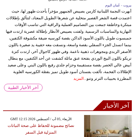
بيروت - عُمان اليوم
أبهرت النجمة اللبنانية كارمن بصيبص الجمهور مؤخراً بأحدث ظهور لها، حيث
اعتمدت قصة الشعر القصير متخلية عن شعرها الطويل المعتاد، لتتألق بإطلالات
مبتكرة وخاطفة جمعت بين التصاميم العملية والراقية التي تناسب الأوقات
النهارية والمناسبات الرسمية. ولفتت بصيبص الأنظار بإطلالة عصرية ارتدت فيها
جمبسوت طويل باللون الأسود الداكن بقصة كورسيه ضيقة مكشوفة الكتفين،
بينما انسدل الجزء السفلي بقصة واسعة، ونسقت معه حقيبة يد صغيرة باللون
الأصفر الزبدي ومجوهرات ذهبية ناعمة. وفي ظهور كاجوال آخر، ارتدت كنزة
تريكو باللون البيج الوردي بفتحة عنق مائلة كشفت عن أحد الكتفين، مع بنطال
أبيض عالي الخصر بقصة مستقيمة وحزام جلدي رفيع باللون البني. وعلى صعيد
الإطلالات الفخمة، تألقت بفستان أسود طويل تميز بقصّة الكورسيه العلوية
المطرزة بحبيبات الترتر وتنو...
المزيد
آخر الأخبار الطبية
آخر الأخبار
GMT 12:15 2026 الأربعاء ,05 آب / أغسطس
نصائح مضمونة للحفاظ على صحة النباتات
المنزلية قبل السفر