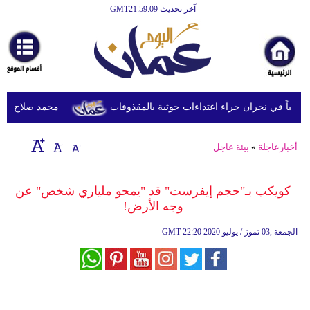
آخر تحديث GMT21:59:09
الرئيسية
أخبارعاجلة
رياضة
ثقافة
محمد صلاح يصل تركي
إقتصاد
أخبارعاجلة
»
بيئة عاجل
فن
وموسيقى
كويكب بـ"حجم إيفرست" قد "يمحو ملياري شخص" عن
وجه الأرض!
أزياء
22:20 2020 الجمعة ,03 تموز / يوليو
GMT
صحة
وتغذية
سياحة