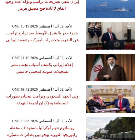
إيران تنفي تصريحات ترامب وتؤكد عدم وجود
اتفاق لإعادة فتح مضيق هرمز
GMT 13:19 2026 الأحد ,02 آب / أغسطس
هدوء حذر بالشرق الأوسط بعد تراجع ترامب
عن الضربة وتحذيرات أميركية وتصعيد إيراني
GMT 11:10 2026 الأحد ,02 آب / أغسطس
إعلام إيراني يكشف أسباب تجنب نشر
تسجيلات صوتية لمجتبى خامنئي
GMT 09:42 2026 الأحد ,02 آب / أغسطس
ولي العهد السعودي وترامب يبحثان تطورات
المنطقة ويؤكدان أهمية التهدئة
GMT 13:38 2026 الأحد ,02 آب / أغسطس
روساتوم تتهم أوكرانيا باستهداف محطة
زابوريجيا النووية بهجومين بطائرات مسيّرة