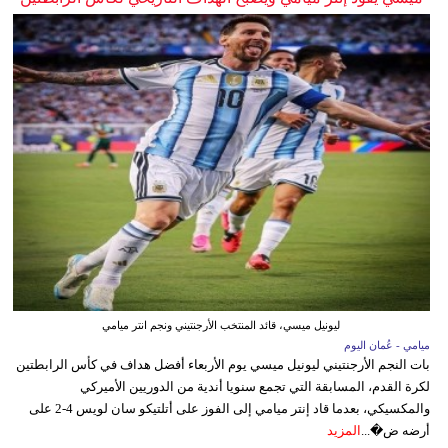
ليونيل ميسي، قائد المنتخب الأرجنتيني ونجم انتر ميامي
ميامي - عُمان اليوم
بات النجم الأرجنتيني ليونيل ميسي يوم الأربعاء أفضل هداف في كأس الرابطتين
لكرة القدم، المسابقة التي تجمع سنويا أندية من الدوريين الأميركي
والمكسيكي، بعدما قاد إنتر ميامي إلى الفوز على أتلتيكو سان لويس 4-2 على
أرضه ض�...
المزيد