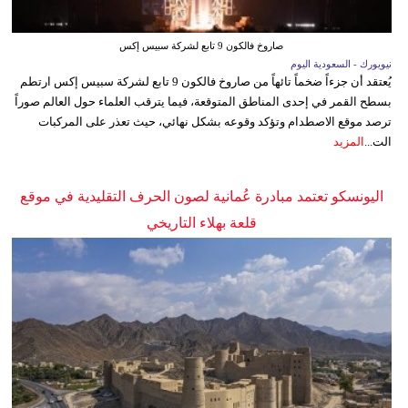
صاروخ فالكون 9 تابع لشركة سبيس إكس
نيويورك - السعودية اليوم
يُعتقد أن جزءاً ضخماً تائهاً من صاروخ فالكون 9 تابع لشركة سبيس إكس ارتطم
بسطح القمر في إحدى المناطق المتوقعة، فيما يترقب العلماء حول العالم صوراً
ترصد موقع الاصطدام وتؤكد وقوعه بشكل نهائي، حيث تعذر على المركبات
الت...
المزيد
اليونسكو تعتمد مبادرة عُمانية لصون الحرف التقليدية في موقع
قلعة بهلاء التاريخي