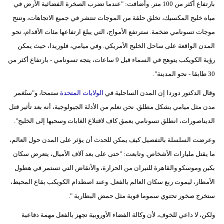
بارتفاع أكثر من 100 متر. وأضافت: "عندما تضرب الصخرة الفضائية الأرض في
مياه خليج المكسيك، تخلق حلقة من الموجات تنتشر في جميع الاتجاهات، وتنتج
موجات تسونامي ضخمة. سترتفع الأمواج، التي يبلغ ارتفاعها مئات الأقدام، نحو
المدن الواقعة على ساحل الخليج الأمريكي. وفي ميامي، فلوريدا، حيث يمكن
رؤية الكويكب يتوهج في السماء قبل 9 ساعات، يتجه تسونامي - بارتفاع أكثر من
30 طابقا - نحو المدينة".
وقال الدكتور دوردا إن المدن الساحلية في
الولايات المتحدة
ستمحا، و"ستُغمر
مدن مثل ميامي بشكل مطلق. نحن نعلم من الأدلة الجيولوجية، أنه بعد تأثير قتل
الديناصورات، انطلق تسونامي بعمق كاف لاقتلاع الغابات وسحبها إلى الخليج".
وعرضت السلسلة بالتفصيل كيف يمكن للحدث أن يؤثر على المدن حول العالم،
ما يقتل مليارات الأشخاص. وتابعت: "حتى على بعد آلاف الأميال، يتعرض سكان
بكين وموسكو والقاهرة للنيران من الحرارة، والأنقاض التي تستمر في هطول
الأمطار، ليموت ربع سكان العالم بالفعل. وعند اصطدام الكويكب بقاع المحيط،
ستخرج صخور تحتوي سموما قوية مثل حمض البطارية ".
ولكن، لا داعي للخوف، لأن وكالة الفضاء الأوروبية تجهز بالفعل مهمة دفاعية