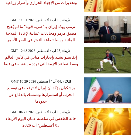
وتحذيرات من الإجهاد الحراري وأضرار زراعية
GMT 11:51 2026 الأربعاء ,05 آب / أغسطس
ترمب يهدّد إيران بـ "ضربة قوية" ما لم يُفتح
مضيق هرمز ومحادثات عمانية لإعادة الملاحة
المائية وسط تصاعد التوتر في البحر الأحمر
GMT 12:48 2026 الأربعاء ,05 آب / أغسطس
إنفانتينو يشيد بإنجازات مبابي في كأس العالم
وسط تصاعد الأزمة التي تهدد مستقبله في فيفا
GMT 18:29 2026 الثلاثاء ,04 آب / أغسطس
بزشكيان يؤكد أن إيران لا ترغب في توسيع
الحرب أو استمرارها وتتمسك بالدفاع عن
حدودها
GMT 06:27 2026 الأربعاء ,05 آب / أغسطس
حالة الطقس في سلطنة عمان اليوم الأربعاء
05 أغسطس/ آب 2026