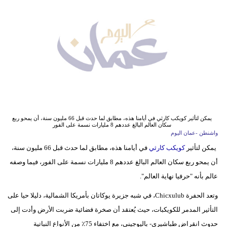
وسفر
ديكور
أخبار
إعلام
تعليم
مرأة
يمكن لتأثير كويكب كارثي في أيامنا هذه، مطابق لما حدث قبل 66 مليون سنة، أن يمحو ربع
سكان العالم البالغ عددهم 8 مليارات نسمة على الفور
واشنطن -عمان اليوم
علوم
يمكن لتأثير
كويكب كارثي
في أيامنا هذه، مطابق لما حدث قبل 66 مليون سنة،
وتكنولوجيا
أن يمحو ربع سكان العالم البالغ عددهم 8 مليارات نسمة على الفور، فيما وصفه
بيئة
عالم بأنه "حرفيا نهاية العالم".
وتعد الحفرة Chicxulub، في شبه جزيرة يوكاتان بأمريكا الشمالية، دليلا حيا على
مدوَّنات
التأثير المدمر للكويكبات، حيث يُعتقد أن صخرة فضائية ضربت الأرض وأدت إلى
أبراج
حدوث انقراض طباشيري- باليوجيني، مع اختفاء 75٪ من الأنواع النباتية