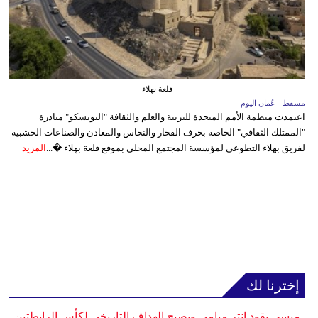
قلعة بهلاء
مسقط - عُمان اليوم
اعتمدت منظمة الأمم المتحدة للتربية والعلم والثقافة "اليونسكو" مبادرة
"الممتلك الثقافي" الخاصة بحرف الفخار والنحاس والمعادن والصناعات الخشبية
لفريق بهلاء التطوعي لمؤسسة المجتمع المحلي بموقع قلعة بهلاء �...
المزيد
إخترنا لك
ميسي يقود إنتر ميامي ويصبح الهداف التاريخي لكأس الرابطتين