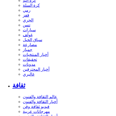
كرة اليد
كرة السلة
رمي
قفز
الجري
تنس
سيارات
غولف
سباق الخيل
مصارعة
جمباز
أخبار المنتخبات
تحقيقات
مدونات
أخبار المحترفين
غاليري
ثقافة
عالم الثقافة والفنون
أخبار الثقافة والفنون
فيديو ثقافة وفن
مهرجانات عربية