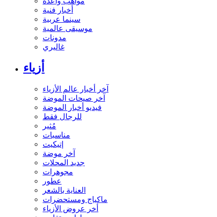
مواهب واعدة
أخبار فنية
سينما عربية
موسيقى عالمية
مدونات
غاليري
أزياء
آخر أخبار عالم الأزياء
آخر صيحات الموضة
فيديو أخبار الموضة
للرجال فقط
مُثير
مناسبات
إتيكيت
آخر موضة
جديد المحلات
مجوهرات
عطور
العناية بالشعر
ماكياج ومستحضرات
أخر عروض الأزياء