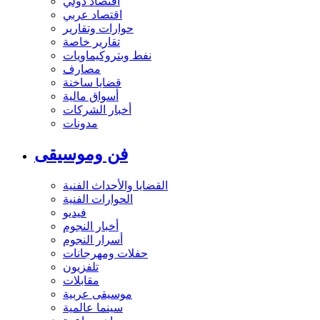
اقتصاد دولي
اقتصاد عربي
حوارات وتقارير
تقارير خاصة
نفط وبتروكيماويات
مصارف
قضايا ساخنة
أسواق مالية
أخبار الشركات
مدونات
فن وموسيقى
القضايا والأحداث الفنية
الحوارات الفنية
فيديو
أخبار النجوم
أسرار النجوم
حفلات ومهرجانات
تلفزيون
مقابلات
موسيقى عربية
سينما عالمية