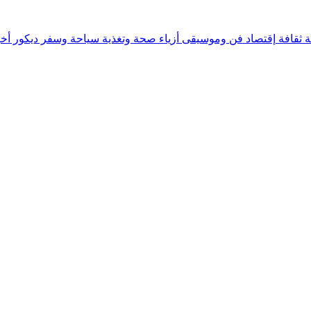
ة
ثقافة
إقتصاد
فن وموسيقى
أزياء
صحة وتغذية
سياحة وسفر
ديكور
أخب