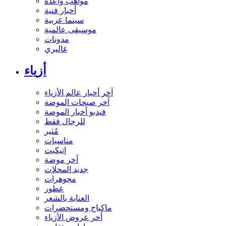
مواهب واعدة
أخبار فنية
سينما عربية
موسيقى عالمية
مدونات
غاليري
أزياء
آخر أخبار عالم الأزياء
آخر صيحات الموضة
فيديو أخبار الموضة
للرجال فقط
مُثير
مناسبات
إتيكيت
آخر موضة
جديد المحلات
مجوهرات
عطور
العناية بالشعر
ماكياج ومستحضرات
أخر عروض الأزياء