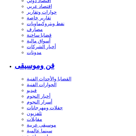
اقتصاد دولي
اقتصاد عربي
حوارات وتقارير
تقارير خاصة
نفط وبتروكيماويات
مصارف
قضايا ساخنة
أسواق مالية
أخبار الشركات
مدونات
فن وموسيقى
القضايا والأحداث الفنية
الحوارات الفنية
فيديو
أخبار النجوم
أسرار النجوم
حفلات ومهرجانات
تلفزيون
مقابلات
موسيقى عربية
سينما عالمية