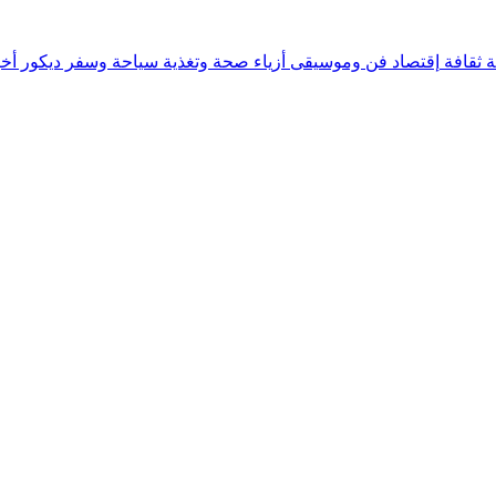
ة
ثقافة
إقتصاد
فن وموسيقى
أزياء
صحة وتغذية
سياحة وسفر
ديكور
أخب