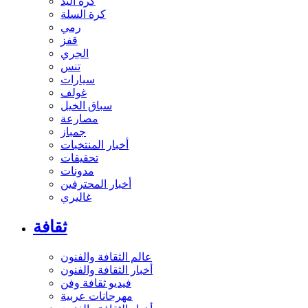
كرة اليد
كرة السلة
رمي
قفز
الجري
تنس
سيارات
غولف
سباق الخيل
مصارعة
جمباز
أخبار المنتخبات
تحقيقات
مدونات
أخبار المحترفين
غاليري
ثقافة
عالم الثقافة والفنون
أخبار الثقافة والفنون
فيديو ثقافة وفن
مهرجانات عربية