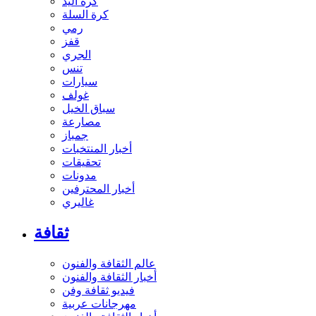
كرة اليد
كرة السلة
رمي
قفز
الجري
تنس
سيارات
غولف
سباق الخيل
مصارعة
جمباز
أخبار المنتخبات
تحقيقات
مدونات
أخبار المحترفين
غاليري
ثقافة
عالم الثقافة والفنون
أخبار الثقافة والفنون
فيديو ثقافة وفن
مهرجانات عربية