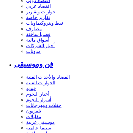
اقتصاد دولي
اقتصاد عربي
حوارات وتقارير
تقارير خاصة
نفط وبتروكيماويات
مصارف
قضايا ساخنة
أسواق مالية
أخبار الشركات
مدونات
فن وموسيقى
القضايا والأحداث الفنية
الحوارات الفنية
فيديو
أخبار النجوم
أسرار النجوم
حفلات ومهرجانات
تلفزيون
مقابلات
موسيقى عربية
سينما عالمية