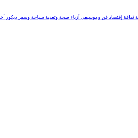
ة
ثقافة
إقتصاد
فن وموسيقى
أزياء
صحة وتغذية
سياحة وسفر
ديكور
أخب