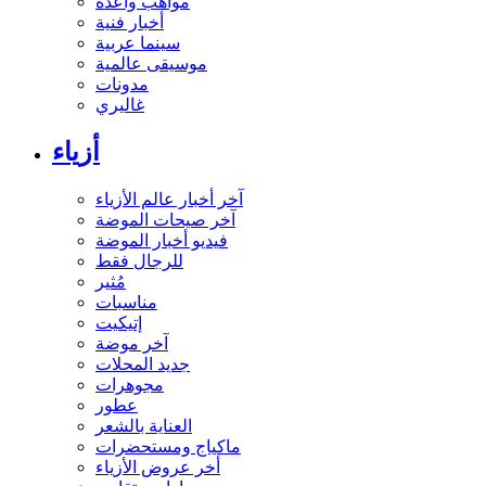
مواهب واعدة
أخبار فنية
سينما عربية
موسيقى عالمية
مدونات
غاليري
أزياء
آخر أخبار عالم الأزياء
آخر صيحات الموضة
فيديو أخبار الموضة
للرجال فقط
مُثير
مناسبات
إتيكيت
آخر موضة
جديد المحلات
مجوهرات
عطور
العناية بالشعر
ماكياج ومستحضرات
أخر عروض الأزياء