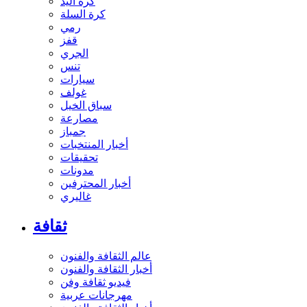
كرة اليد
كرة السلة
رمي
قفز
الجري
تنس
سيارات
غولف
سباق الخيل
مصارعة
جمباز
أخبار المنتخبات
تحقيقات
مدونات
أخبار المحترفين
غاليري
ثقافة
عالم الثقافة والفنون
أخبار الثقافة والفنون
فيديو ثقافة وفن
مهرجانات عربية