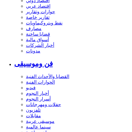
اقتصاد دولي
اقتصاد عربي
حوارات وتقارير
تقارير خاصة
نفط وبتروكيماويات
مصارف
قضايا ساخنة
أسواق مالية
أخبار الشركات
مدونات
فن وموسيقى
القضايا والأحداث الفنية
الحوارات الفنية
فيديو
أخبار النجوم
أسرار النجوم
حفلات ومهرجانات
تلفزيون
مقابلات
موسيقى عربية
سينما عالمية