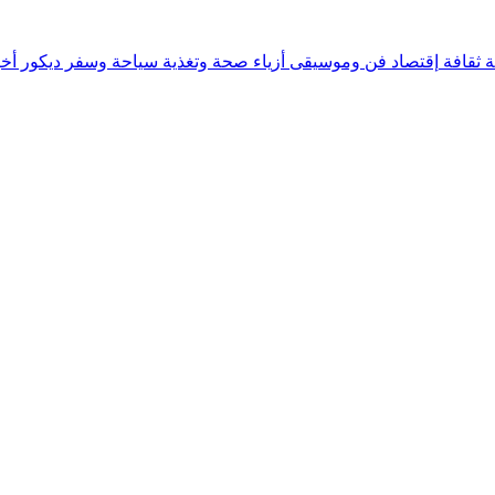
ة
ثقافة
إقتصاد
فن وموسيقى
أزياء
صحة وتغذية
سياحة وسفر
ديكور
أخب