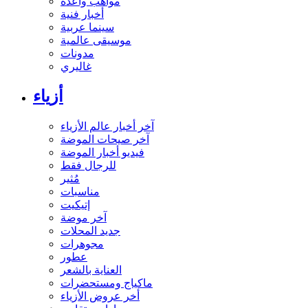
مواهب واعدة
أخبار فنية
سينما عربية
موسيقى عالمية
مدونات
غاليري
أزياء
آخر أخبار عالم الأزياء
آخر صيحات الموضة
فيديو أخبار الموضة
للرجال فقط
مُثير
مناسبات
إتيكيت
آخر موضة
جديد المحلات
مجوهرات
عطور
العناية بالشعر
ماكياج ومستحضرات
أخر عروض الأزياء