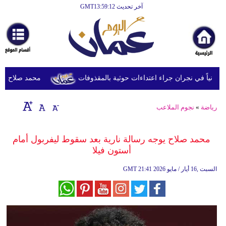
آخر تحديث GMT13:59:12
الرئيسية
أخبارعاجلة
رياضة
ثقافة
محمد صلاح يصل ترك
إقتصاد
رياضة
»
نجوم الملاعب
فن
وموسيقى
محمد صلاح يوجه رسالة نارية بعد سقوط ليفربول أمام
أستون فيلا
أزياء
21:41 2026 السبت ,16 أيار / مايو
GMT
صحة
وتغذية
سياحة