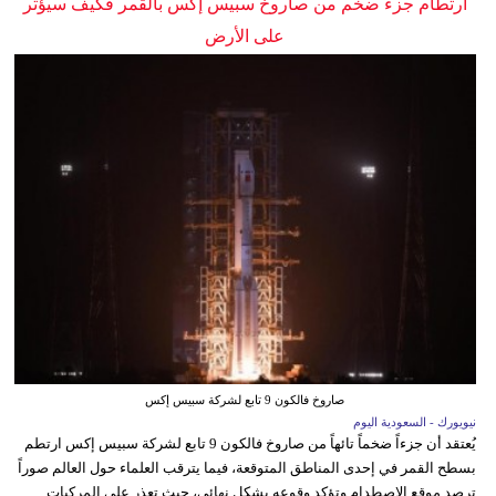
ارتطام جزء ضخم من صاروخ سبيس إكس بالقمر فكيف سيؤثر
على الأرض
صاروخ فالكون 9 تابع لشركة سبيس إكس
نيويورك - السعودية اليوم
يُعتقد أن جزءاً ضخماً تائهاً من صاروخ فالكون 9 تابع لشركة سبيس إكس ارتطم
بسطح القمر في إحدى المناطق المتوقعة، فيما يترقب العلماء حول العالم صوراً
ترصد موقع الاصطدام وتؤكد وقوعه بشكل نهائي، حيث تعذر على المركبات