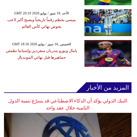
GMT 20:10 2026 الأحد ,19 تموز / يوليو
ميسي يحطم رقماً تاريخياً ويصبح أكبر لاعب
يخوض نهائي كأس العالم
GMT 18:16 2026 الخميس ,16 تموز / يوليو
يامال وبورو يتدربان منفردين وإسبانيا تطمئن
جماهيرها قبل نهائي المونديال
المزيد من الأخبار
البنك الدولي يؤكد أن الذكاء الاصطناعي قد يسرّع تنمية الدول
النامية خلال عقد واحد