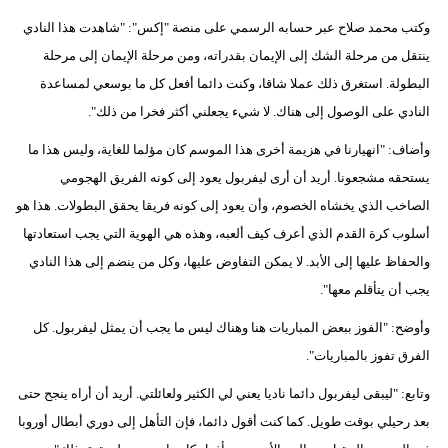
فيديو
وكتب محمد صلاح عبر حسابه الرسمي على منصة "إكس": "شاهدت هذا النادي
ينتقل من مرحلة الشك إلى الإيمان بقدراته، ومن مرحلة الإيمان إلى مرحلة
سيارات
البطولة. استغرق ذلك عملا شاقا، وكنت دائما أفعل كل ما بوسعي لمساعدة
النادي على الوصول إلى هناك. لا شيء يجعلني أكثر فخرا من ذلك".
وأضاف: "انهيارنا في هزيمة أخرى هذا الموسم كان مؤلما للغاية، وليس هذا ما
يستحقه مشجعونا. أريد أن أرى ليفربول يعود إلى كونه الفريق الهجومي
الصاخب الذي يخشاه الخصوم، وأن يعود إلى كونه فريقا يحقق البطولات. هذا هو
أسلوب كرة القدم الذي أعرف كيف ألعبه، وهذه هي الهوية التي يجب استعادتها
والحفاظ عليها إلى الأبد. لا يمكن التفاوض عليها، وكل من ينضم إلى هذا النادي
يجب أن يتأقلم معها".
وأوضح: "الفوز ببعض المباريات هنا وهناك ليس ما يجب أن يمثل ليفربول. كل
الفرق تفوز بالمباريات".
وتابع: "ليبقى ليفربول دائما ناديا يعني لي الكثير ولعائلتي. أريد أن أراه ينجح حتى
بعد رحيلي بوقت طويل. كما كنت أقول دائما، فإن التأهل إلى دوري أبطال أوروبا