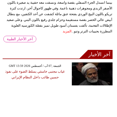
بينما انسدل الجزء السفلي بقصة واسعة، ونسقت معه حقيبة يد صغيرة باللون
الأصفر الزبدي ومجوهرات ذهبية ناعمة. وفي ظهور كاجوال آخر، ارتدت كنزة
تريكو باللون البيج الوردي بفتحة عنق مائلة كشفت عن أحد الكتفين، مع بنطال
أبيض عالي الخصر بقصة مستقيمة وحزام جلدي رفيع باللون البني. وعلى صعيد
الإطلالات الفخمة، تألقت بفستان أسود طويل تميز بقصّة الكورسيه العلوية
المطرزة بحبيبات الترتر وتنو...
المزيد
آخر الأخبار الطبية
آخر الأخبار
GMT 13:59 2026 الجمعة ,07 آب / أغسطس
غياب مجتبى خامنئي يسلط الضوء على نفوذ
حسين طائب داخل النظام الإيراني