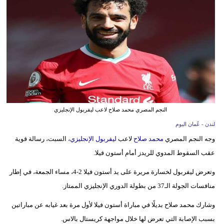
وسفر
ديكور
أخبار
إعلام
تعليم
النجم المصري محمد صلاح لاعب ليفربول الإنجليزي
مرأة
لندن - عُمان اليوم
علوم
وجه النجم المصري
محمد صلاح
لاعب
ليفربول الإنجليزي
، السبت، رسالة قوية
وتكنولوجيا
عقب السقوط المدوي للريدز أمام أستون فيلا.
بيئة
وتعرض ليفربول لخسارة مريرة على يد أستون فيلا 2-4، مساء الجمعة، في إطار
منافسات الجولة الـ37 من بطولة الدوري الإنجليزي الممتاز.
مدوَّنات
وشارك محمد صلاح بديلًا في مباراة أستون فيلا لأول مرة بعد غيابه عن مباراتين
أبراج
بسبب الإصابة التي تعرض لها خلال مواجهة كريستال بالاس.