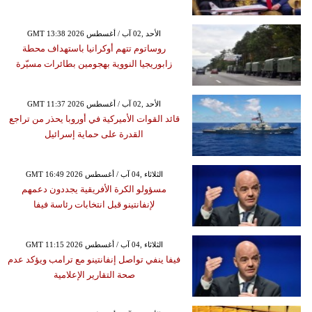
GMT 13:38 2026 الأحد ,02 آب / أغسطس
روساتوم تتهم أوكرانيا باستهداف محطة
زابوريجيا النووية بهجومين بطائرات مسيّرة
GMT 11:37 2026 الأحد ,02 آب / أغسطس
قائد القوات الأميركية في أوروبا يحذر من تراجع
القدرة على حماية إسرائيل
GMT 16:49 2026 الثلاثاء ,04 آب / أغسطس
مسؤولو الكرة الأفريقية يجددون دعمهم
لإنفانتينو قبل انتخابات رئاسة فيفا
GMT 11:15 2026 الثلاثاء ,04 آب / أغسطس
فيفا ينفي تواصل إنفانتينو مع ترامب ويؤكد عدم
صحة التقارير الإعلامية