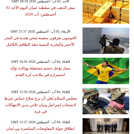
GMT 09:59 2026 الأحد ,02 آب / أغسطس
سعر الذهب في سلطنة عمان اليوم الأحد 02
أغسطس/ آب 2026
GMT 21:57 2026 الأربعاء ,05 آب / أغسطس
الحوثيون يغرقون سفينة شحن هندية في البحر
الأحمر والبحرية اليمنية تنقذ الطاقم بالكامل
GMT 16:04 2026 الثلاثاء ,04 آب / أغسطس
نيمار يؤجل حسم مستقبله ووالده يؤكد
استمراره في ملاعب كرة القدم
GMT 12:50 2026 الثلاثاء ,04 آب / أغسطس
مجلس السلام يُعلن أن نزع سلاح حماس شرط
لانسحاب إسرائيل وبيان ثلاثي يدين الانتهاكات
في غزة
GMT 12:37 2026 الثلاثاء ,04 آب / أغسطس
انطلاق جولة المفاوضات المباشرة بين لبنان