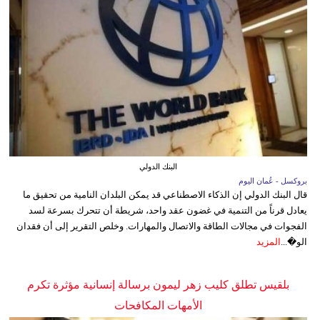
البنك الدولي
بروكسل - عُمان اليوم
قال البنك الدولي إن الذكاء الاصطناعي قد يمكن البلدان النامية من تحقيق ما
يعادل قرناً من التنمية في غضون عقد واحد، شريطة أن تتحرك بسرعة لسد
الفجوات في مجالات الطاقة والاتصال والمهارات. وخلص التقرير إلى أن فقدان
الو�...
المزيد
بلقيس تطلق كليب زهر ليمون برسالة إنسانية مؤثرة تكرم
الأمهات المكافحات