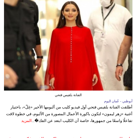
الفنانة بلقيس فتحي
أبوظبي - عُمان اليوم
أطلقت الفنانة بلقيس فتحي أول فيديو كليب من ألبومها الأخير «غِلّ»، باختيار
أغنية «زهر ليمون» لتكون باكورة الأعمال المصورة من الألبوم، في خطوة لاقت
تفاعلًا واسعًا من جمهورها، خاصة أن الكليب ابتعد عن الفك�...
المزيد