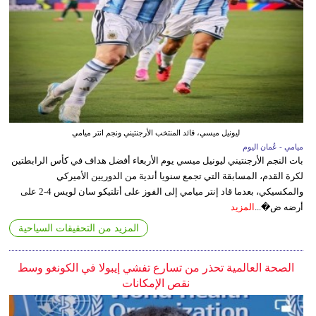
ليونيل ميسي، قائد المنتخب الأرجنتيني ونجم انتر ميامي
ميامي - عُمان اليوم
بات النجم الأرجنتيني ليونيل ميسي يوم الأربعاء أفضل هداف في كأس الرابطتين
لكرة القدم، المسابقة التي تجمع سنويا أندية من الدوريين الأميركي
والمكسيكي، بعدما قاد إنتر ميامي إلى الفوز على أتلتيكو سان لويس 4-2 على
أرضه ض�...
المزيد
المزيد من التحقيقات السياحية
الصحة العالمية تحذر من تسارع تفشي إيبولا في الكونغو وسط
نقص الإمكانات