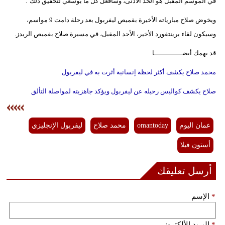
في الموسم المقبل هو الحد الأدنى، وسأفعل كل ما بوسعي لتحقيق ذلك".
ويخوض صلاح مبارياته الأخيرة بقميص ليفربول بعد رحلة دامت 9 مواسم،
وسيكون لقاء برينتفورد الأخير، الأحد المقبل، في مسيرة صلاح بقميص الريدز.
قد يهمك أيضــــــــــــــا
محمد صلاح يكشف أكثر لحظة إنسانية أثرت به في ليفربول
صلاح يكشف كواليس رحيله عن ليفربول ويؤكد جاهزيته لمواصلة التألق
عمان اليوم
omantoday
محمد صلاح
ليفربول الإنجليزي
أستون فيلا
أرسل تعليقك
*
الإسم
*
البريد الألكتروني