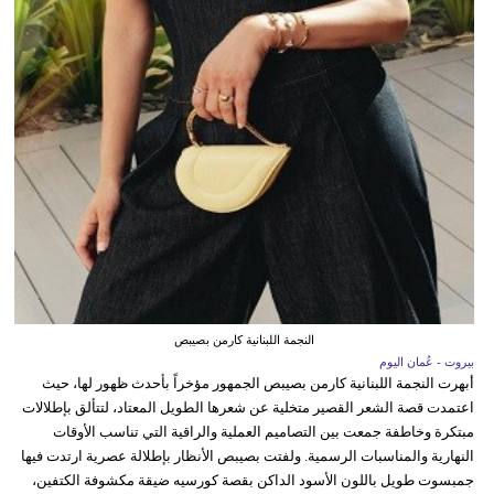
النجمة اللبنانية كارمن بصيبص
بيروت - عُمان اليوم
أبهرت النجمة اللبنانية كارمن بصيبص الجمهور مؤخراً بأحدث ظهور لها، حيث
اعتمدت قصة الشعر القصير متخلية عن شعرها الطويل المعتاد، لتتألق بإطلالات
مبتكرة وخاطفة جمعت بين التصاميم العملية والراقية التي تناسب الأوقات
النهارية والمناسبات الرسمية. ولفتت بصيبص الأنظار بإطلالة عصرية ارتدت فيها
جمبسوت طويل باللون الأسود الداكن بقصة كورسيه ضيقة مكشوفة الكتفين،