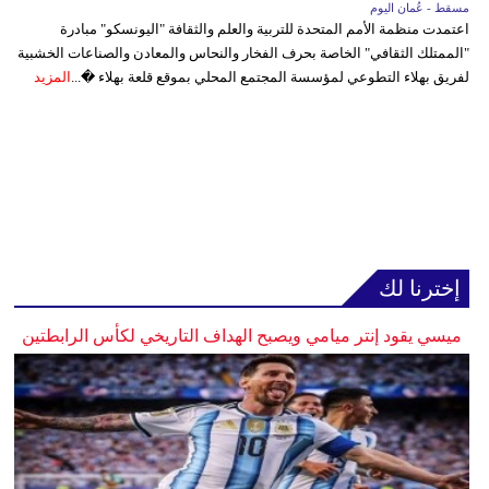
مسقط - عُمان اليوم
اعتمدت منظمة الأمم المتحدة للتربية والعلم والثقافة "اليونسكو" مبادرة
"الممتلك الثقافي" الخاصة بحرف الفخار والنحاس والمعادن والصناعات الخشبية
لفريق بهلاء التطوعي لمؤسسة المجتمع المحلي بموقع قلعة بهلاء �...
المزيد
إخترنا لك
ميسي يقود إنتر ميامي ويصبح الهداف التاريخي لكأس الرابطتين