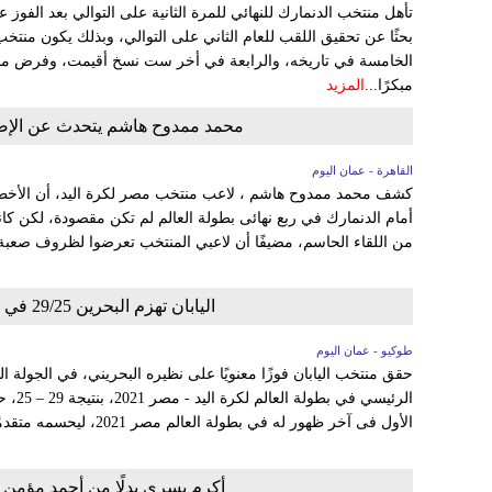
بحثًا عن تحقيق اللقب للعام الثاني على التوالي، وبذلك يكون منتخب ا
الخامسة في تاريخه، والرابعة في أخر ست نسخ أقيمت، وفرض منت
مبكرًا...
المزيد
محمد ممدوح هاشم يتحدث عن الإصابا
القاهرة - عمان اليوم
كشف محمد ممدوح هاشم ، لاعب منتخب مصر لكرة اليد، أن الأخطاء
أمام الدنمارك في ربع نهائى بطولة العالم لم تكن مقصودة، لكن كان
من اللقاء الحاسم، مضيفًا أن لاعبي المنتخب تعرضوا لظروف صعبة، 
اليابان تهزم البحرين 29/25 في الدور الرئيسي في كأس العالم لكرة اليد
طوكيو - عمان اليوم
حقق منتخب اليابان فوزًا معنويًا على نظيره البحريني، في الجولة الث
الرئيس
الأول فى آخر ظهور له في بطولة العالم مصر 2021، ليحسمه متقدمًا بنتيجة 19- 12،...
أكرم يسري بدلًا من أحمد مؤمن 