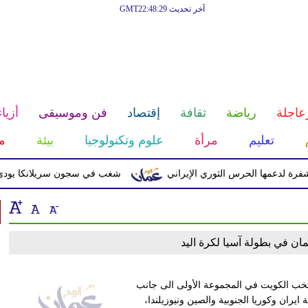
آخر تحديث GMT22:48:29
عاجلة
رياضة
ثقافة
إقتصاد
فن وموسيقى
أزياء
تعليم
مرأة
علوم وتكنولوجيا
بيئة
م
لدعمها الحرس الثوري الإيراني
شغب في سجون سريلانكا يودي بحياة 3 سجناء ويصيب 23 
ن في بطولة آسيا لكرة اليد
بطولة آسيا لكرة اليد (تصفيات كأس العالم 2025)، منتخب الكويت في المجموعة الأولى الى جانب
يران وكوريا الجنوبية والصين ونيوزيلندا،