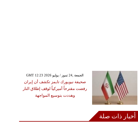
GMT 12:23 2026 الجمعة ,24 تموز / يوليو
صحيفة نيويورك تايمز تكشف أن إيران
رفضت مقترحاً أميركياً لوقف إطلاق النار
وهددت بتوسيع المواجهة
أخبار ذات صلة