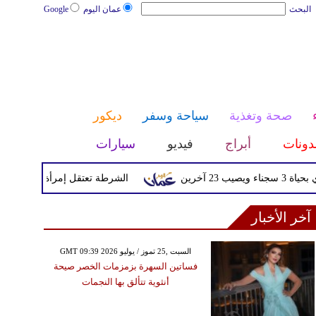
البحث
عمان اليوم
Google
صحة وتغذية
سياحة وسفر
ديكور
دونات
أبراج
فيديو
سيارات
آخرين
الشرطة تعتقل إمرأة تم القبض عليه
آخر الأخبار
GMT 09:39 2026 السبت ,25 تموز / يوليو
فساتين السهرة بزمزمات الخصر صيحة
أنثوية تتألق بها النجمات