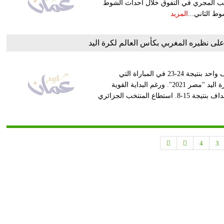
- مصر 2021، بنتيجة 34 – 27، ونجح المنتخب المجري في التفوق خلال أحداث الشوط
المزيد
لى نظيره المغربي بكأس العالم لكرة اليد
حقق المنتخب الجزائري فوزا مثيرا على نظيره المغربي بفارق هدف واحد بنتيجة 24-23 في المباراة التي
جمعتهما اليوم الخميس، ضمن المجموعة السادسة بكأس العالم لكرة اليد "مصر 2021". ورغم البداية القوية
للمنتخب المغربي الذي أنهى الشوط الأول لمصلحته بفارق سبعة أهداف بنتيجة 15-8. استطاع المنتخب الجزائري
4
3