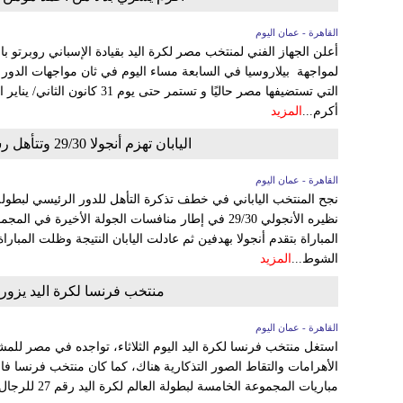
القاهرة - عمان اليوم
أعلن الجهاز الفني لمنتخب مصر لكرة اليد بقيادة الإسباني روبرتو ب
لمواجهة بيلاروسيا في السابعة مساء اليوم في ثان مواجهات الدور 
التي تستضيفها مصر حاليًا و تستمر حت
أكرم...
المزيد
اليابان تهزم أنجولا 29/30 وتتأهل رسميًا للدور الرئيسي لكأس العالم لكرة اليد
القاهرة - عمان اليوم
نجح المنتخب الياباني في خطف تذكرة التأهل للدور الرئيسي لبطولة
نظيره الأنجولي 29/30 في إطار منافسات الجولة الأخيرة 
المباراة بتقدم أنجولا بهدفين ثم عادلت اليابان النتيجة وظلت ال
الشوط...
المزيد
منتخب فرنسا لكرة اليد يزور
القاهرة - عمان اليوم
استغل منتخب فرنسا لكرة اليد اليوم الثلاثاء، تواجده في مصر للمش
الأهرامات والتقاط الصور التذكارية هناك، كما كان منتخب فرنسا فا
مباريات المجموعة الخامسة لبطولة العالم لكرة اليد رقم 27 للرجال - مصر 2021، بنتيجة 35 -...