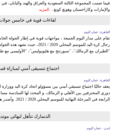
فيما ضمت المجموعة الثالثة السعودية والعراق والهند واليابان، ف
والإمارات وكازاخستان وهونغ كونغ....
المزيد
لقاءات قوية في خامس جولات ا
القاهرة- عمان اليوم
تقام على مدار اليوم الجمعة ، مواجهات قوية في إطار الجولة الخ
رجال كرة اليد للموسم المحلي 2020 / 
"الطيران مع الزمالك"، "سبورتنج مع هليوبوليس"، "الأوليمبي مع طل
اجتماع تنسيقى أمني لمباراة قمة
القاهرة- عمان اليوم
يعقد حاليًا اجتماع تنسيقي أمني بين مسؤولو اتحاد كرة اليد ووزارة ا
دوري المحترفين بين الأهلي و الزمالك، و المحدد لها السادسة مساء
الرابعة في المرحلة النهائية للموسم المحلي 2020 / 2021. وأصدر هشام نصر رئيس إتحاد...
الدنمارك تتأهل لنهائي مونديال ا
لندن - عمان اليوم