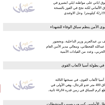
تفوق اباتي على مواطنه ايلي ابشيرو في
ق الألماني لكنه نجح في الفوز بالنسخة
الحالي بعد أن سجل ساعتين و26ر8 ثوان خلال السباق البالغ طوله 195ر42 كيلومترا. وحل الاوغندي
وى الأمن ينظم سباق الوفاء للشهداء
 بن عبدالعزيز وزير الداخلية، وبحضور
بدالله القحطاني، ومعالي مدير الأمن العام
لحربي، وعدد من القيادات الأمنية
 في بطولة آسيا لألعاب القوى
سيا لألعاب القوى، في نسختها الثالثة
والعشرين، المقامة بالعاصمة القطرية الدوحة. وفاز كرم بذهبية سباق 400 متر عدو للرجال، وهي الأولى في
تاريخ الكويت في هذه المسافة، بكل بطولات آسيا منذ انطلاقها. وقطع كرم السباق في زمن قدره 84ر44 ثانية،