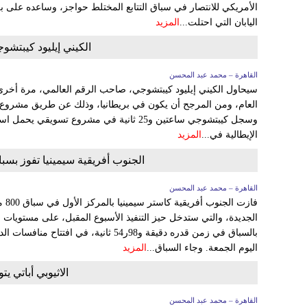
اليابان التي احتلت...
المزيد
الكيني إيليود كيبتشوج
القاهرة – محمد عبد المحسن
سيحاول الكيني إيليود كيبتشوجي، صاحب الرقم العالمي، مرة أخرى
العام، ومن المرجح أن يكون في بريطانيا، وذلك عن طريق مشروع يد
وسجل كيبتشوجي ساعتين و25 ثانية في مشروع تسو
الإيطالية في...
المزيد
الجنوب أفريقية سيمينيا تفوز بسباق 800 متر في الدوري الماسي في ا
القاهرة – محمد عبد المحسن
فازت
الجديدة، والتي ستدخل حيز التنفيذ الأسبوع المقبل، على مستويات 
بالسباق في زمن قدره دقيقة و98ر54 ثانية، 
اليوم الجمعة. وجاء السباق...
المزيد
الاثيوبي أباتي ي
القاهرة – محمد عبد المحسن