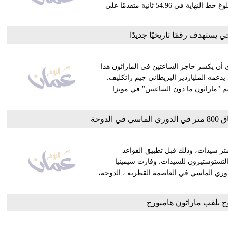
الأمريكي للانتصار في سباق التتابع المختلط حواجز، وساعده على بلوغ خط النهاية في 54.96 ثانية متقدمًا على
ي يستهدف رقمًا تاريخيًا جديدًا
 أن يكسر حاجز الساعتين في الماراثون هذا
عمه الملياردير البريطاني جيم راتكليف.
يقي يحمل اسم "ماراثون ما دون الساعتين" في مونزا
لدوحة
 الجنوب أفريقية كاستر سيمينيا بالمركز الأول في سباق 800 متر سيدات، وذلك قبل تطبيق القواعد
التستوستيرون للسيدات. وفازت سيمينيا
في افتتاح منافسات الدوري الماسي في العاصمة القطرية ، الدوحة،
توج بلقب ماراثون هامبورج