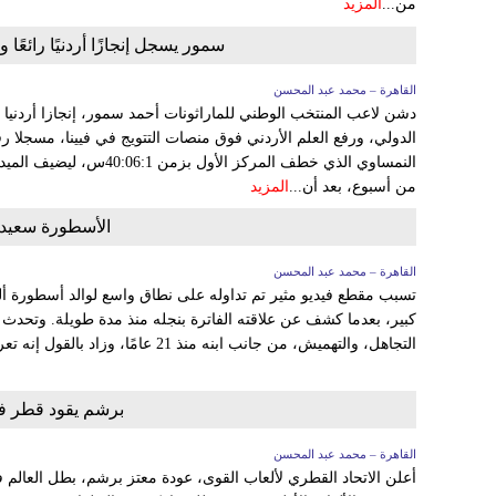
من...
المزيد
سمور يسجل إنجازًا أردنيًا رائع
القاهرة – محمد عبد المحسن
دشن لاعب المنتخب الوطني للماراثونات أحمد سمور، إنجازا أردنیا
النمساوي الذي خطف المركز الأو
من أسبوع، بعد أن...
المزيد
الأسطورة سعيد 
القاهرة – محمد عبد المحسن
تسبب مقطع فيديو مثير تم تداوله على نطاق واسع لوالد أسطورة أ
كبير، بعدما كشف عن علاقته الفاترة بنجله منذ مدة طويلة. وتحدث وا
التجاهل، والتهميش، من جانب ابنه منذ 21 عامًا، وزاد بالقول إنه تعرض للتعنيف، والضرب...
برشم يقود قطر في
القاهرة – محمد عبد المحسن
أعلن الاتحاد القطري لألعاب القوى، عودة معتز برشم، بطل العالم ف