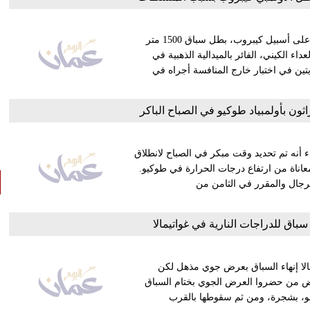
أعلنت وحدة نزاهة ألعاب القوى، اليوم السبت، توقيع عقوبة الحظر على أسبيل كيبروب، بطل سباق 1500 متر
اء الكيني، الفائر بالميدالية الذهبية في
دة إرثروبويتين في اختبار خارج المنافسة أجراه في
ون بأولمبياد طوكيو في الصباح الباكر
الأولمبية القادمة (طوكيو 2020) اليوم الثلاثاء أنه تم تحديد وقت مبكر في الصباح لانطلاق
عاناة من ارتفاع درجات الحرارة في طوكيو.
اب القوى أن سباق المشي 50 كيلومترا للرجال والمقرر في الثامن من
مالا إنهاء السباق بعرض جوي مذهل لكن
عض من حضروا العرض الجوي بختام السباق
بهلوانية في الجو، بشجرة، ومن ثم سقوطها بالقرب