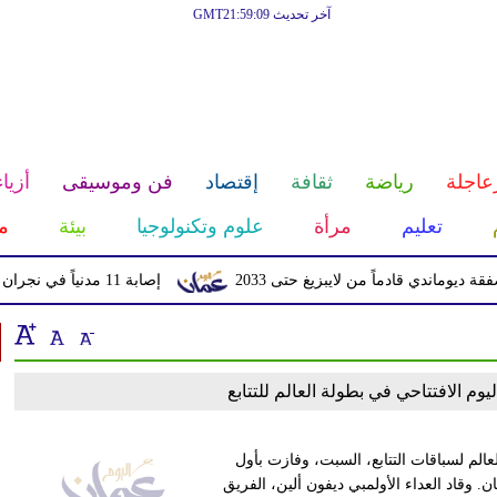
آخر تحديث GMT21:59:09
عاجلة
رياضة
ثقافة
إقتصاد
فن وموسيقى
أزياء
تعليم
مرأة
علوم وتكنولوجيا
بيئة
م
ماندي قادماً من لايبزيغ حتى 2033
إصابة 11 مدنياً في نجران جراء اعتداءات حوثية بالمقذوفات
يوم الافتتاحي في بطولة العالم للتتابع
عالم لسباقات التتابع، السبت، وفازت بأول
ن. وقاد العداء الأولمبي ديفون ألين، الفريق