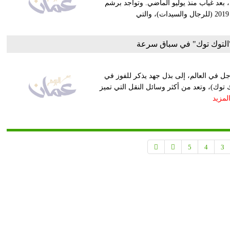
البطولات من جديد، بعد غياب منذ يوليو الماضي. وتواجد برشم
في قائمة تضم 30 لاعبا، للمشاركة في النسخة الـ23 من كأس آسيا 2019 (للرجال والسيدات)، والتي
التوك توك" في سباق سرعة
ل في العالم، إلى بذل جهد يذكر للفوز في
توك)، وتعد من أكثر وسائل النقل التي تميز
لمزيد
5
4
3