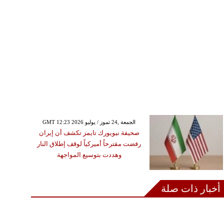
GMT 12:23 2026 الجمعة ,24 تموز / يوليو
صحيفة نيويورك تايمز تكشف أن إيران
رفضت مقترحاً أميركياً لوقف إطلاق النار
وهددت بتوسيع المواجهة
أخبار ذات صلة