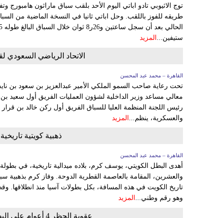
توج الاثيوبي تادو اباتي اليوم الأحد بلقب سباق ماراثون هامبورج و
طريقه للفوز باللقب. وحل اباتي ثانيا في النسخة الماضية من السبا
ستيفين...
المزيد
الاتحاد الرياضي السعودي لق
القاهرة – محمد عبد المحسن
تحت رعاية صاحب السمو الملكي الأمير عبدالعزيز بن سعود بن نايف
معالي مساعد وزير الداخلية لشؤون العمليات الفريق أول سعيد بن ع
رئيس اللجنة المنظمة العليا للسباق الفريق أول ركن خالد بن قرار ا
والعسكرية، ينظم...
المزيد
ذهبية كويتية تاريخية
القاهرة – محمد عبد المحسن
أهدى البطل الكويتي، يوسف كرم، بلاده ميدالية تاريخية، في بطولة آ
وهو رقم وطني...
المزيد
عقوبة الحظر 4 أعوام على البطل الأولمبي كيبروب بسبب المنشطات