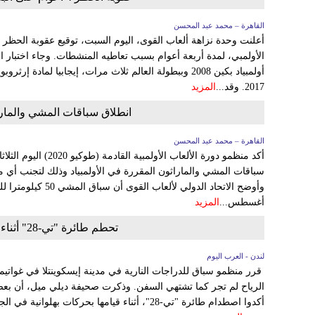
القاهرة – محمد عبد المحسن
الأولمبي، لمدة أربعة أعوام بسبب تعاطيه المنشطات. وجاء اختبار العد
أولمبياد بكين 2008 وببطولة العالم ثلاث مرات، إيجابيا لما
2017. وقد...
المزيد
انطلاق سباقات المشي والماراث
القاهرة – محمد عبد المحسن
أكد منظمو دورة الألعاب 
سباقات المشي والماراثون المقررة في الأولمبياد وذلك لتجنب أي م
وأوضح الاتحاد الدولي لألع
أغسطس...
المزيد
تحطم طائرة "تي-28" أثناء سباق للدراجات النارية في غواتيمالا
لندن - العرب اليوم
قرر منظمو سباق للدراجات النارية في مدينة إيسكوينتلا في غواتي
الرياح لم تجر كما تشتهي السفن. وذكرت صحيفة ديلي ميل، أن ب
أكدوا اصطدام طائرة "تي-28"، أثناء قيامها بحركات 