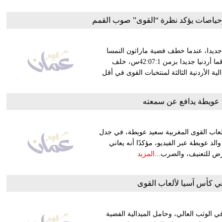
ًا وحياصات يؤكد نظرة “القوى” صوب القمم
 جدیدا، عندما خطف فضیة ماراثون النمسا
الدولي، ورفع العلم الأردني فوق منصات التتویج في فیینا، مسجلا رقما أردنیا جدیدا بزمن 42:07:1س، خلف
ل بزمن 40:06:1س، لیضیف المیدالیة الأردنیة الثالثة لمنتخبات القوى في أقل
عويطة يدافع عن سمعته
لعاب القوى المغربية سعيد عويطة، في جدل
لد عويطة عبر الفيديو، مؤكدًا أنه يعاني
المزيد
 كأس آسيا لألعاب القوى
ي الوثب العالي، وحامل الميدالية الفضية