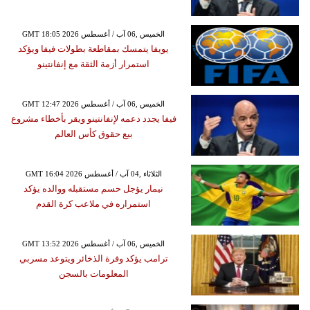
GMT 18:05 2026 الخميس ,06 آب / أغسطس
يويفا يتمسك بمقاطعة بطولات فيفا ويؤكد
استمرار أزمة الثقة مع إنفانتينو
GMT 12:47 2026 الخميس ,06 آب / أغسطس
فيفا يجدد دعمه لإنفانتينو ويقر بأخطاء مشروع
بيع حقوق كأس العالم
GMT 16:04 2026 الثلاثاء ,04 آب / أغسطس
نيمار يؤجل حسم مستقبله ووالده يؤكد
استمراره في ملاعب كرة القدم
GMT 13:52 2026 الخميس ,06 آب / أغسطس
ترامب يؤكد وفرة الذخائر ويتوعد مسربي
المعلومات بالسجن