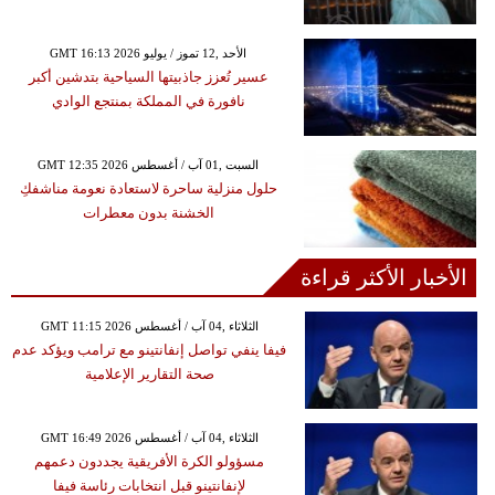
GMT 16:13 2026 الأحد ,12 تموز / يوليو
عسير تُعزز جاذبيتها السياحية بتدشين أكبر
نافورة في المملكة بمنتجع الوادي
GMT 12:35 2026 السبت ,01 آب / أغسطس
حلول منزلية ساحرة لاستعادة نعومة مناشفكِ
الخشنة بدون معطرات
الأخبار الأكثر قراءة
GMT 11:15 2026 الثلاثاء ,04 آب / أغسطس
فيفا ينفي تواصل إنفانتينو مع ترامب ويؤكد عدم
صحة التقارير الإعلامية
GMT 16:49 2026 الثلاثاء ,04 آب / أغسطس
مسؤولو الكرة الأفريقية يجددون دعمهم
لإنفانتينو قبل انتخابات رئاسة فيفا