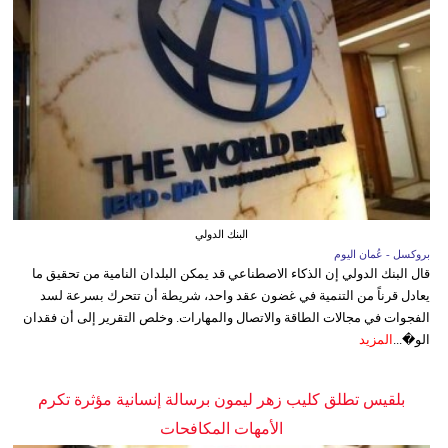
البنك الدولي
بروكسل - عُمان اليوم
قال البنك الدولي إن الذكاء الاصطناعي قد يمكن البلدان النامية من تحقيق ما
يعادل قرناً من التنمية في غضون عقد واحد، شريطة أن تتحرك بسرعة لسد
الفجوات في مجالات الطاقة والاتصال والمهارات. وخلص التقرير إلى أن فقدان
الو�...
المزيد
بلقيس تطلق كليب زهر ليمون برسالة إنسانية مؤثرة تكرم
الأمهات المكافحات