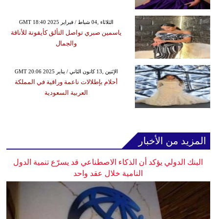
GMT 18:40 2025 الثلاثاء ,04 شباط / فبراير
ياسمين صبري تواصل التألق كأيقونة للأناقة
والجمال
GMT 20:06 2025 الإثنين ,13 كانون الثاني / يناير
أحلام بإطلالات ناعمة وراقية في المملكة
العربية السعودية
المزيد من الأخبار
البنك الدولي يؤكد أن الذكاء الاصطناعي قد يسرّع تنمية الدول
النامية خلال عقد واحد