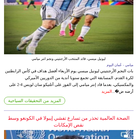
ليونيل ميسي، قائد المنتخب الأرجنتيني ونجم انتر ميامي
ميامي - عُمان اليوم
بات النجم الأرجنتيني ليونيل ميسي يوم الأربعاء أفضل هداف في كأس الرابطتين
لكرة القدم، المسابقة التي تجمع سنويا أندية من الدوريين الأميركي
والمكسيكي، بعدما قاد إنتر ميامي إلى الفوز على أتلتيكو سان لويس 4-2 على
أرضه ض�...
المزيد
المزيد من التحقيقات السياحية
الصحة العالمية تحذر من تسارع تفشي إيبولا في الكونغو وسط
نقص الإمكانات