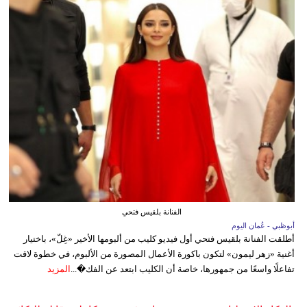
الفنانة بلقيس فتحي
أبوظبي - عُمان اليوم
أطلقت الفنانة بلقيس فتحي أول فيديو كليب من ألبومها الأخير «غِلّ»، باختيار
أغنية «زهر ليمون» لتكون باكورة الأعمال المصورة من الألبوم، في خطوة لاقت
تفاعلًا واسعًا من جمهورها، خاصة أن الكليب ابتعد عن الفك�...
المزيد