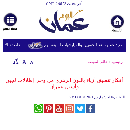
آخر تحديث GMT12:06:53
الرئيسية
أخبارعاجلة
رياضة
ثقافة
نفيذ عملية ضد الحوثيين والميليشيات التابعة لهم
العاصفة الاستوائ
إقتصاد
الرئيسية
»
عالم الموضة
فن
وموسيقى
أفكار تنسيق أزياء باللون الزهري من وحي إطلالات لجين
وأسيل عمران
أزياء
00:34 2021 الثلاثاء ,16 آذار/ مارس
GMT
صحة
وتغذية
سياحة