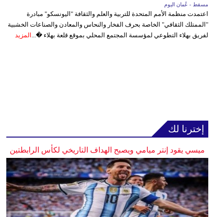
مسقط - عُمان اليوم
اعتمدت منظمة الأمم المتحدة للتربية والعلم والثقافة "اليونسكو" مبادرة
"الممتلك الثقافي" الخاصة بحرف الفخار والنحاس والمعادن والصناعات الخشبية
لفريق بهلاء التطوعي لمؤسسة المجتمع المحلي بموقع قلعة بهلاء �...
المزيد
إخترنا لك
ميسي يقود إنتر ميامي ويصبح الهداف التاريخي لكأس الرابطتين