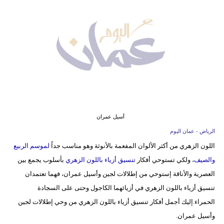
وسفر
ديكور
أخبار
إعلام
تعليم
مرأة
أسيل عمران
الرياض - عمان اليوم
علوم
اللون الزهري من أكثر الألوان المفعمة بالأنوثة وهو مناسب جداً
لموسم الربيع
وتكنولوجيا
والصيف
، ولكي تستوحي أفكار
تنسيق أزياء باللون الزهري
بأسلوب يجمع بين
بيئة
العصرية والأناقة إستوحي من إطلالات لجين وأسيل عمران، فهما تعتمدان
تنسيق أزياء باللون الزهري في أزيائهما الكاجول وحتى على السجادة
مدوَّنات
الحمراء.إليك أجمل أفكار تنسيق أزياء باللون الزهري من وحي إطلالات لجين
وأسيل عمران.
أبراج