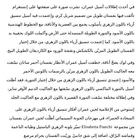
في أحدث إطلالات أسيل عمران، نشرت صورة على صفحتها على إنستغرام
فيديو
تألقت فيها بفستان طويل من تصميم شربل كرم، وإعتمدت فيه أسيل تنسيق
سيارات
أزياء باللون الزهري بأسلوب يجمع بين العصرية والأناقة، مع الخطوط الهندسية
باللون الأسود والتنورة الطويلة المنسدلة حتى الأرض وأكملت اللوك بحقيبة يد
باللون الأسود. كما إعتمدت تنسيق أزياء باللون الزهري، من خلال إختيار
الفستان الطويل المزيّن بالكشكش ونقشة الورود مع الكارديغان الطويل البيج.
وفي لوك يضجّ أناقة، خطفت أسيل عمران الأنظار بفستان أحمر ساتان نسّقت
معه الجاكيت الطويل باللون الزهري مزيّن بالرسمات باللونين الأحمر
والأسود.إعتمدي تنسيق أزياء باللون الزهري من خلال إختيار التنورة، فقد أطلت
أسيل بالتنورة الماكسي باللون الزهري نسّقتها مع الجاكيت الدنيم الأوفر سايز،
وفي إطلالة مختلفة نسّقت التنورة القصيرة باللون الزهري مع الجاكيت الجلد.
إستوحي من الإعلامية لجين عمران أفكار تنسيق أزياء باللون الزهري على
السجادة الحمراء، في مهرجان الجونة السينمائي أطلّت لجين عمران بفستان
من مجموعة Elisabetta Franchi تميّز بلونه الزهري الباستيل وطياته الناعمة
وقماشه البرّاق، اضافة إلى شق جانبيّ. وزيّنت الفستان بحزام مرصع