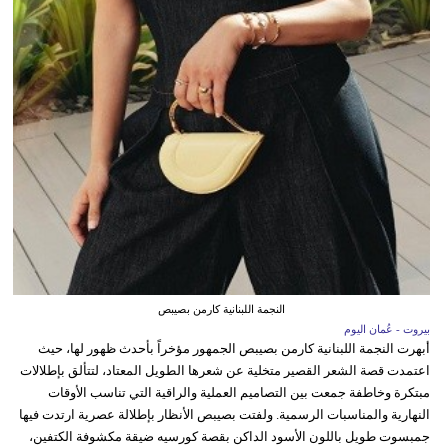
النجمة اللبنانية كارمن بصيبص
بيروت - عُمان اليوم
أبهرت النجمة اللبنانية كارمن بصيبص الجمهور مؤخراً بأحدث ظهور لها، حيث
اعتمدت قصة الشعر القصير متخلية عن شعرها الطويل المعتاد، لتتألق بإطلالات
مبتكرة وخاطفة جمعت بين التصاميم العملية والراقية التي تناسب الأوقات
النهارية والمناسبات الرسمية. ولفتت بصيبص الأنظار بإطلالة عصرية ارتدت فيها
جمبسوت طويل باللون الأسود الداكن بقصة كورسيه ضيقة مكشوفة الكتفين،