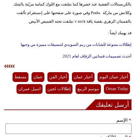
بالكريستالات الفضية عند خصرها.كما نسّقت مع اللوك كمامة مزيّنة بالشك
وكلاتش من ماركة .Prada وفي صورة على صفحتها على إنستقرام تألقت
بالفستان الزهري بقصة ياقة v neck نسّقت تحته القميص الأبيض.
قد يهمك ايضاً :
إطلالات متنوعة للشابات من ريم السويدي لتنسيقات مميزة من وحيها
أحدث تصميمات فساتين الزفاف لعام 2021
أخبار عمان اليوم
أخبار عمان
أخبار الفن
عمان
مسقط
Oman Today
موسم الربيع
إطلالات لجين
اسيل عمران
أرسل تعليقك
*
الإسم