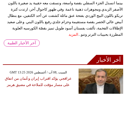
بينما انسدل الجزء السفلي بقصة واسعة، ونسقت معه حقيبة يد صغيرة باللون
الأصفر الزبدي ومجوهرات ذهبية ناعمة. وفي ظهور كاجوال آخر، ارتدت كنزة
تريكو باللون البيج الوردي بفتحة عنق مائلة كشفت عن أحد الكتفين، مع بنطال
أبيض عالي الخصر بقصة مستقيمة وحزام جلدي رفيع باللون البني. وعلى صعيد
الإطلالات الفخمة، تألقت بفستان أسود طويل تميز بقصّة الكورسيه العلوية
المطرزة بحبيبات الترتر وتنو...
المزيد
آخر الأخبار الطبية
آخر الأخبار
GMT 13:25 2026 السبت ,08 آب / أغسطس
عراقجي يؤكد اقتراب إيران وعُمان من اتفاق
على مسار مؤقت للملاحة في مضيق هرمز