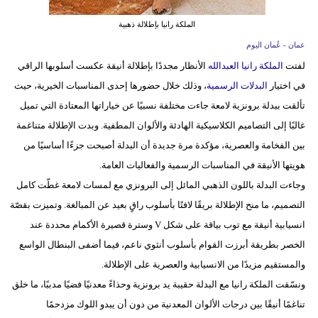
فيديو
الملكة رانيا بإطلالة ذهبية
عمان - عُمان اليوم
سيارات
لفتت
الملكة رانيا العبدالله
الأنظار مجددًا بإطلالة أنيقة عكست أسلوبها الراقي
في اختيار
البدلات الرسمية
، وذلك خلال حضورها إحدى المناسبات الخيرية، حيث
تألقت ببدلة برونزية لامعة جاءت مختلفة نسبيًا عن خياراتها المعتادة التي تميل
غالبًا إلى التصاميم الكلاسيكية الهادئة والألوان المطفية. وبدت الإطلالة متناغمة
بين الفخامة والعصرية، مؤكدة مرة جديدة أن البدلة أصبحت جزءًا أساسيًا من
هويتها الأنيقة في المناسبات الرسمية والفعاليات العامة.
وجاءت البدلة باللون الذهبي المائل إلى البرونزي مع لمسات لامعة غطّت كامل
التصميم، ما منح الإطلالة بريقًا لافتًا بأسلوب راقٍ بعيد عن المبالغة. وتميزت بقصّة
انسيابية أنيقة مع توب بياقة على شكل V وسترة قصيرة الأكمام محددة عند
الخصر بطريقة أبرزت القوام بأسلوب أنثوي ناعم، فيما أضفى البنطال الواسع
والمستقيم مزيدًا من الانسيابية والعصرية على الإطلالة.
ونسّقت الملكة رانيا مع البدلة حقيبة يد برونزية وحذاءً معدنيًا فضيًا مدببًا، ما خلق
تناغمًا أنيقًا بين درجات الألوان المعدنية من دون أن يبدو اللوك مزدحمًا