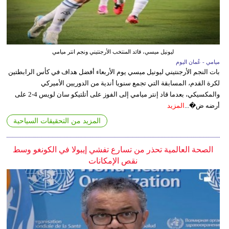
ليونيل ميسي، قائد المنتخب الأرجنتيني ونجم انتر ميامي
ميامي - عُمان اليوم
بات النجم الأرجنتيني ليونيل ميسي يوم الأربعاء أفضل هداف في كأس الرابطتين
لكرة القدم، المسابقة التي تجمع سنويا أندية من الدوريين الأميركي
والمكسيكي، بعدما قاد إنتر ميامي إلى الفوز على أتلتيكو سان لويس 4-2 على
أرضه ض�...
المزيد
المزيد من التحقيقات السياحية
الصحة العالمية تحذر من تسارع تفشي إيبولا في الكونغو وسط
نقص الإمكانات