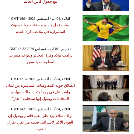
بيع حقوق كأس العالم
GMT 16:04 2026 الثلاثاء ,04 آب / أغسطس
نيمار يؤجل حسم مستقبله ووالده يؤكد
استمراره في ملاعب كرة القدم
GMT 13:52 2026 الخميس ,06 آب / أغسطس
ترامب يؤكد وفرة الذخائر ويتوعد مسربي
المعلومات بالسجن
GMT 12:37 2026 الثلاثاء ,04 آب / أغسطس
انطلاق جولة المفاوضات المباشرة بين لبنان
وإسرائيل في روما و"حزب الله" يهاجم
المحادثات ويقول إنها ستجلب "العار"
GMT 14:18 2026 الثلاثاء ,04 آب / أغسطس
نواف سلام يرد على نعيم قاسم ويقول إن
العون الأكبر لإسرائيل قدمه من تفرد بقرار
الحرب