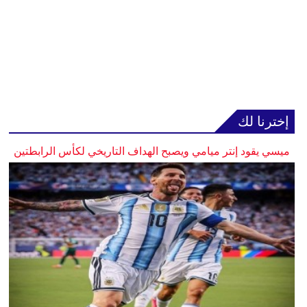
إخترنا لك
ميسي يقود إنتر ميامي ويصبح الهداف التاريخي لكأس الرابطتين