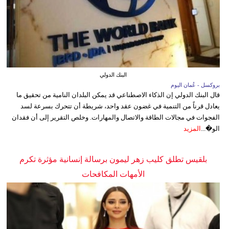
البنك الدولي
بروكسل - عُمان اليوم
قال البنك الدولي إن الذكاء الاصطناعي قد يمكن البلدان النامية من تحقيق ما
يعادل قرناً من التنمية في غضون عقد واحد، شريطة أن تتحرك بسرعة لسد
الفجوات في مجالات الطاقة والاتصال والمهارات. وخلص التقرير إلى أن فقدان
الو�...
المزيد
بلقيس تطلق كليب زهر ليمون برسالة إنسانية مؤثرة تكرم
الأمهات المكافحات