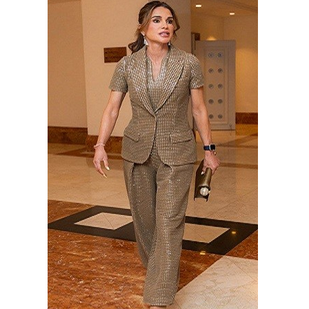
وسفر
ديكور
أخبار
إعلام
تعليم
مرأة
علوم
وتكنولوجيا
بيئة
مدوَّنات
أبراج