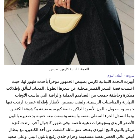
النجمة اللبنانية كارمن بصيبص
بيروت - عُمان اليوم
أبهرت النجمة اللبنانية كارمن بصيبص الجمهور مؤخراً بأحدث ظهور لها، حيث
اعتمدت قصة الشعر القصير متخلية عن شعرها الطويل المعتاد، لتتألق بإطلالات
مبتكرة وخاطفة جمعت بين التصاميم العملية والراقية التي تناسب الأوقات
النهارية والمناسبات الرسمية. ولفتت بصيبص الأنظار بإطلالة عصرية ارتدت فيها
جمبسوت طويل باللون الأسود الداكن بقصة كورسيه ضيقة مكشوفة الكتفين،
بينما انسدل الجزء السفلي بقصة واسعة، ونسقت معه حقيبة يد صغيرة باللون
الأصفر الزبدي ومجوهرات ذهبية ناعمة. وفي ظهور كاجوال آخر، ارتدت كنزة
تريكو باللون البيج الوردي بفتحة عنق مائلة كشفت عن أحد الكتفين، مع بنطال
أبيض عالي الخصر بقصة مستقيمة وحزام جلدي رفيع باللون البني. وعلى صعيد