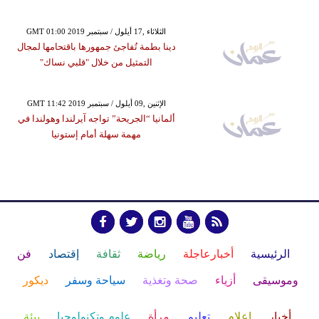
GMT 01:00 2019 الثلاثاء ,17 أيلول / سبتمبر
دينا بطمة تُفاجئ جمهورها باقتحامها لمجال
التمثيل من خلال "قلبي نساك"
GMT 11:42 2019 الإثنين ,09 أيلول / سبتمبر
ألمانيا “الجريحة” تواجه آيرلندا وهولندا في
مهمة سهلة أمام إستونيا
الرئيسية
أخبارعاجلة
رياضة
ثقافة
إقتصاد
فن
وموسيقى
أزياء
صحة وتغذية
سياحة وسفر
ديكور
أخبار
إعلام
تعليم
مرأة
علوم وتكنولوجيا
بيئة