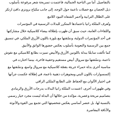
بالتفاصيل. أما من الناحية الجمالية، فاعتمدت تسريحة شعر مرفوعة بأسلوب
ذيل الحصان مع خصلات ناعمة حول الوجه، إلى جانب مكياج برونزي دافئ ارتكز
على الظلال الترابية وأحمر الشفاه النيود اللامع.
وتُعرف الملكة رانيا باعتمادها المتكرر للبدلات الرسمية في المؤتمرات
واللقاءات العامة، حيث سبق أن ظهرت بإطلالة بيضاء كلاسيكية خلال مشاركتها
في أحد المؤتمرات الدولية، ونسّقتها مع بلوزة باللون الأزرق الملكي، في تنسيق
جمع بين الرسمية والنعومة بأسلوب يعكس حضورها الواثق والأنيق.
كما تألقت سابقًا ببدلة باللونين الأزرق والأبيض تميزت بطابع كلاسيكي مع نقوش
ناعمة، ونسّقتها مع سروال أبيض مستقيم وحقيبة فاخرة، بينما اختارت في
مناسبة أخرى بدلة حمراء جريئة بقصّة كلاسيكية مع سروال واسع، ونسّقتها مع
إكسسوارات باللون البني ومجوهرات ذهبية ناعمة، في إطلالة عكست جرأتها
في اختيار الألوان مع الحفاظ على الطابع الملكي الراقي.
وفي ظهورات أخرى، اعتمدت الملكة رانيا البدلات بدرجات الأزرق والرمادي
بتصاميم مريحة وعصرية، مؤكدة من خلالها أن البدلة ليست مجرد خيار رسمي
بالنسبة لها، بل عنصر أساسي يعكس شخصيتها التي تجمع بين القوة والأنوثة
والأناقة المعاصرة.