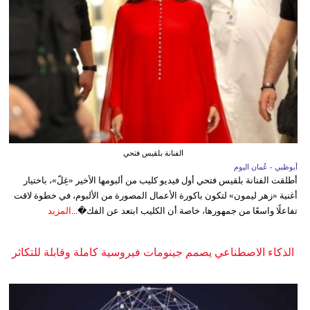
الفنانة بلقيس فتحي
أبوظبي - عُمان اليوم
أطلقت الفنانة بلقيس فتحي أول فيديو كليب من ألبومها الأخير «غِلّ»، باختيار
أغنية «زهر ليمون» لتكون باكورة الأعمال المصورة من الألبوم، في خطوة لاقت
تفاعلًا واسعًا من جمهورها، خاصة أن الكليب ابتعد عن الفك�...
المزيد
الذكاء الاصطناعي يصمم جينومات فيروسية كاملة وقابلة للتكاثر