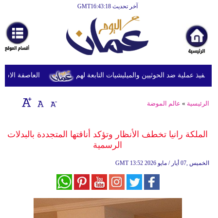
آخر تحديث GMT16:43:18
الرئيسية
أخبارعاجلة
رياضة
ثقافة
فيذ عملية ضد الحوثيين والميليشيات التابعة لهم
العاصفة الاستوائي
إقتصاد
الرئيسية
»
عالم الموضة
فن
وموسيقى
الملكة رانيا تخطف الأنظار وتؤكد أناقتها المتجددة بالبدلات
الرسمية
أزياء
13:52 2026 الخميس ,07 أيار / مايو
GMT
صحة
وتغذية
سياحة