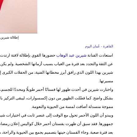
إطلالة شيرين 
القاهرة - عُمان اليوم
استعادت الفنانة
شيرين عبد الوهاب
حضورها القوي بإطلالة لافتة ارتدت ف
عن الثقة والتجدد بعد فترة من الغياب بسبب أزماتها الشخصية. ولم يكن ا
شيرين بهذا اللون الذي رافق أبرز محطاتها الفنية، من الحفلات الكبرى
مسيرتها.
واختارت شيرين في أحدث ظهور لها فستانًا أحمر طويلًا ومحددًا للجسم، ت
بشكل واضح. كما فضّلت الظهور من دون إكسسوارات، ليبقى التركيز بالك
مموجة منسدلة أضافت لمسة من الحيوية والنعومة.
ويبدو أن اللون الأحمر تحول مع الوقت إلى عنصر ثابت في اختيارات شير
بعد فترة صعبة. وجاء الفستان حينها بتصميم يجمع بين الحيوية والراحة، 