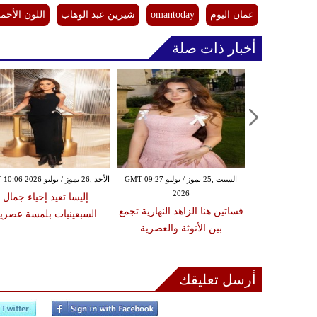
عمان اليوم
omantoday
شيرين عبد الوهاب
اللون الأحم
أخبار ذات صلة
الأربعاء ,15 تموز / يوليو GMT 12:46
السبت ,25 تموز / يوليو GMT 09:27
الأحد ,26 تموز / يوليو GMT 10:06 2026
2026
20
إليسا تعيد إحياء جمال
 الأنظار بأبرز
فساتين هنا الزاهد النهارية تجمع
السبعينيات بلمسة عصري
ف 2026
بين الأنوثة والعصرية
أرسل تعليقك