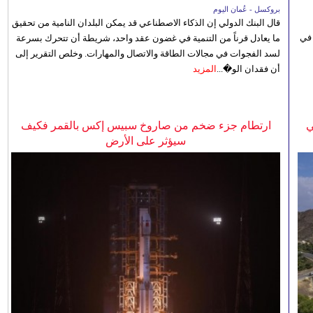
بروكسل - عُمان اليوم
قال البنك الدولي إن الذكاء الاصطناعي قد يمكن البلدان النامية من تحقيق
 في
ما يعادل قرناً من التنمية في غضون عقد واحد، شريطة أن تتحرك بسرعة
لسد الفجوات في مجالات الطاقة والاتصال والمهارات. وخلص التقرير إلى
أن فقدان الو�...
المزيد
ي
ارتطام جزء ضخم من صاروخ سبيس إكس بالقمر فكيف
سيؤثر على الأرض