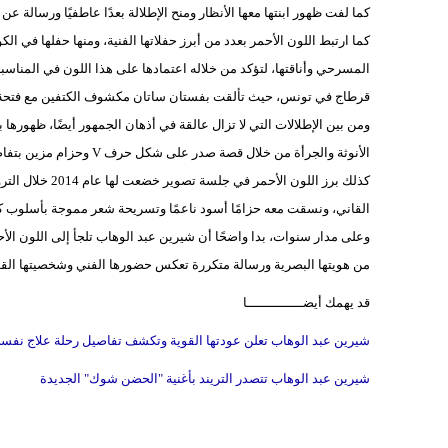
كما لفت ظهور ابنتها معها الأنظار ومنح الإطلالة بعدًا عاطفيًا ورسالة عن
قرطاج في تونس، حيث تألقت بفستان ساتان مكشوف الكتفين مع فتحة ج
الأنوثة والجرأة من خلال قصة صدر على شكل حرف V وحزام مزين بتفاصيل بارزة، مع تسريحة شعر مرفوعة ومكياج ارتكز على أحمر الشفاه القاني.
كذلك برز اللون ا
القاني، ونسقت معه حزامًا أسود ناعمًا وتسريحة شعر مموجة بأسلوب كلاسي
وعلى مدار سنوات، بدا واضحًا أن شيرين عبد الوهاب تلجأ إلى اللون الأحم
من هويتها البصرية ورسالة متكررة تعكس حضورها الفني وشخصيتها القو
قد يهمك أيضــــــــــــــا
شيرين عبد الوهاب تعلن عودتها القوية وتكشف تفاصيل رحلة علاج نفس
شيرين عبد الوهاب تتصدر التريند بأغنية "الحضن شوك" الجديدة