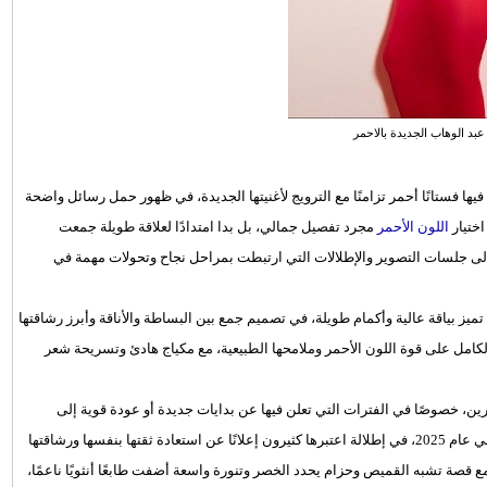
عبد الوهاب الجديدة بالاحمر
يها فستانًا أحمر تزامنًا مع الترويج لأغنيتها الجديدة، في ظهور حمل رسائل واضحة
ختيار
اللون الأحمر
مجرد تفصيل جمالي، بل بدا امتدادًا لعلاقة طويلة جمعت
 إلى جلسات التصوير والإطلالات التي ارتبطت بمراحل نجاح وتحولات مهمة في
ميز بياقة عالية وأكمام طويلة، في تصميم جمع بين البساطة والأناقة وأبرز رشاقتها
امل على قوة اللون الأحمر وملامحها الطبيعية، مع مكياج هادئ وتسريحة شعر
ين، خصوصًا في الفترات التي تعلن فيها عن بدايات جديدة أو عودة قوية إلى
جمهورها. فقد سبق أن ظهرت بفستان أحمر خلال كواليس إعلان رمضاني عام 2025، في إطلالة اعتبرها كثيرون إعلانًا عن استعادة ثقتها بنفسها ورشاقتها
مع قصة تشبه القميص وحزام يحدد الخصر وتنورة واسعة أضفت طابعًا أنثويًا ناعمًا،