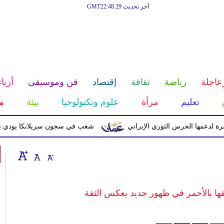
آخر تحديث GMT22:48:29
عاجلة
رياضة
ثقافة
إقتصاد
فن وموسيقى
أزياء
تعليم
مرأة
علوم وتكنولوجيا
بيئة
م
 الحرس الثوري الإيراني
شغب في سجون سريلانكا يودي بحياة 3 سجناء ويصيب 23 آخرين
ها بالأحمر في ظهور جديد يعكس الثقة