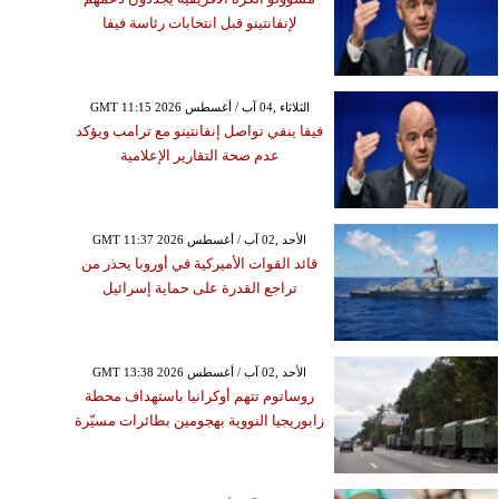
لإنفانتينو قبل انتخابات رئاسة فيفا
GMT 11:15 2026 الثلاثاء ,04 آب / أغسطس
فيفا ينفي تواصل إنفانتينو مع ترامب ويؤكد
عدم صحة التقارير الإعلامية
GMT 11:37 2026 الأحد ,02 آب / أغسطس
قائد القوات الأميركية في أوروبا يحذر من
تراجع القدرة على حماية إسرائيل
GMT 13:38 2026 الأحد ,02 آب / أغسطس
روساتوم تتهم أوكرانيا باستهداف محطة
زابوريجيا النووية بهجومين بطائرات مسيّرة