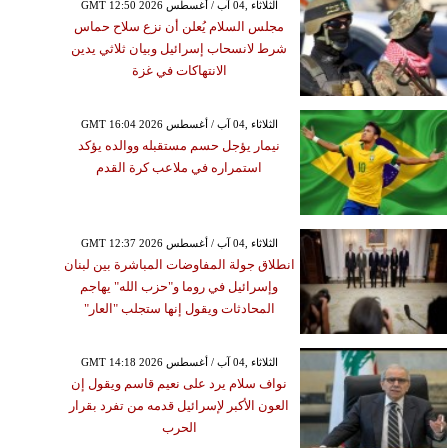
GMT 12:50 2026 الثلاثاء ,04 آب / أغسطس
مجلس السلام يُعلن أن نزع سلاح حماس
شرط لانسحاب إسرائيل وبيان ثلاثي يدين
الانتهاكات في غزة
GMT 16:04 2026 الثلاثاء ,04 آب / أغسطس
نيمار يؤجل حسم مستقبله ووالده يؤكد
استمراره في ملاعب كرة القدم
GMT 12:37 2026 الثلاثاء ,04 آب / أغسطس
انطلاق جولة المفاوضات المباشرة بين لبنان
وإسرائيل في روما و"حزب الله" يهاجم
المحادثات ويقول إنها ستجلب "العار"
GMT 14:18 2026 الثلاثاء ,04 آب / أغسطس
نواف سلام يرد على نعيم قاسم ويقول إن
العون الأكبر لإسرائيل قدمه من تفرد بقرار
الحرب