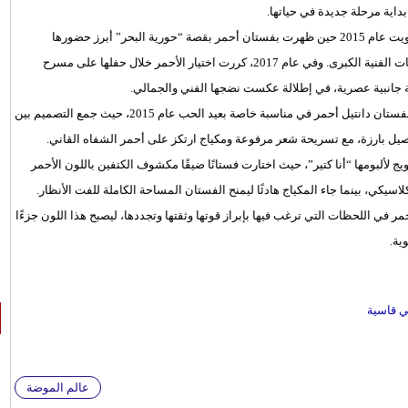
 بداية مرحلة جديدة في حياتها.
كما ارتبط اللون الأحمر بعدد من أبرز حفلاتها الفنية، ومنها حفلها في الكويت عام 2015 حين ظهرت بفستان أحمر بقصة “حورية البحر” أبرز حضورها
المسرحي وأناقتها، لتؤكد من خلاله اعتمادها على هذا اللون في المناسبات الفنية الكبرى. وفي عام 2017، كررت اختيار الأحمر خلال حفلها على مسرح
انبية عصرية، في إطلالة عكست نضجها الفني والجمالي.
ومن بين الإطلالات التي لا تزال عالقة في أذهان الجمهور أيضًا، ظهورها بفستان دانتيل أحمر في مناسبة خاصة بعيد الحب عام 2015، حيث جمع التصميم بين
لأحمر في جلسة تصوير خضعت لها عام 2014 خلال الترويج لألبومها “أنا كتير”، حيث اختارت فستانًا ضيقًا مكشوف الكتفين باللون الأحمر
كي، بينما جاء المكياج هادئًا ليمنح الفستان المساحة الكاملة للفت الأنظار.
ر في اللحظات التي ترغب فيها بإبراز قوتها وثقتها وتجددها، ليصبح هذا اللون جزءًا
ية.
ي قاسية
عالم الموضة