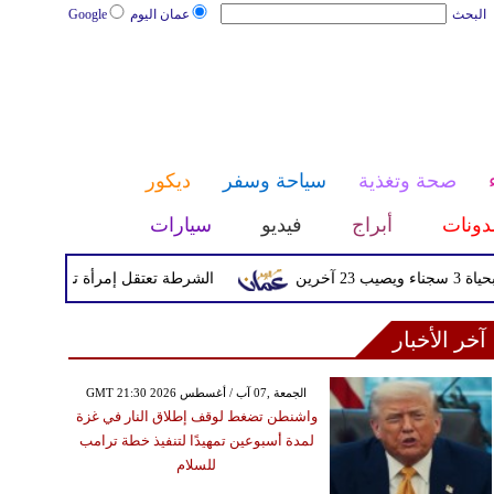
البحث
عمان اليوم
Google
صحة وتغذية
سياحة وسفر
ديكور
دونات
أبراج
فيديو
سيارات
الشرطة تعتقل إمرأة تم القبض عليها بعد
آخر الأخبار
GMT 21:30 2026 الجمعة ,07 آب / أغسطس
واشنطن تضغط لوقف إطلاق النار في غزة
لمدة أسبوعين تمهيدًا لتنفيذ خطة ترامب
للسلام