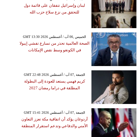
لبنان وإسرائيل تتفقان على قائمة دول
للتحقق من نزع سلاح حزب الله
GMT 13:30 2026 الخميس ,06 آب / أغسطس
الصحة العالمية تحذر من تسارع تفشي إيبولا
في الكونغو وسط نقص الإمكانات
GMT 22:48 2026 الجمعة ,07 آب / أغسطس
كريم فهمي يستعد للعودة إلى البطولة
المطلقة في دراما رمضان 2027
GMT 15:41 2026 الجمعة ,07 آب / أغسطس
أردوغان يؤكد أن اتفاقية مكة تعزز التعاون
الأمني والدفاعي وتدعم استقرار المنطقة