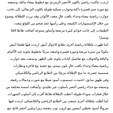
ارتدت جاكيت رياضي باللون الأخضر الزمردي مع خطوط بيضاء مائلة، ونسقته
مع تنورة جينز قصيرة داكنة وجوارب شبكية طويلة باللون البرتقالي، إلى جانب
جوارب رياضية بيضاء وحذاء بكعب عالٍ متعدد الألوان. وقد برزت الإطلالة بوضوح
من خلال الإكسسوارات الكثيفة، وعلى رأسها عقد ضخم من اللؤلؤ متعدد
الطبقات، إلى جانب خواتم كبيرة مرصعة وأساور متنوعة أضافت طابعًا لافتًا
ومميزًا.
كما ظهرت بإطلالة رياضية أخرى بطابع كاجوال أنيق، ارتدت فيها طقمًا أبيض
مكونًا من سترة مريحة وتنورة قصيرة واسعة، مزينًا بخطوط ملونة عند الأكمام
والياقة والحواف، مع تفاصيل كتابات ملونة على الظهر. ونسقت معه جوارب
رياضية بيضاء وحذاء بكعب عالٍ بلون نبيذي، مع حقيبة بيج فاخرة ونظارات
شمسية عصرية، ما منح الإطلالة مزيجًا بين الطابع الرياضي والكلاسيكي.
وفي ظهور سابق، اعتمدت جمبسوت أسود ضيقًا مع شورت وحمالات رفيعة،
ونسقته مع حذاء رياضي أخضر بأسلوب غير تقليدي، وأضافت لمسة مختلفة من
خلال قفازات سوداء طويلة أعطت الإطلالة طابعًا أقرب إلى أسلوب السهرات.
كما أطلت بإطلالة أخرى جمعت بين الطابع الرياضي والكلاسيكي، ارتدت فيها
سروالًا أسود بخطين أبيضين مع كروب توب بنقشة زيبرا وبليزر أخضر فاتح، مع