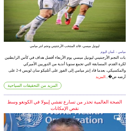
ليونيل ميسي، قائد المنتخب الأرجنتيني ونجم انتر ميامي
ميامي - عُمان اليوم
بات النجم الأرجنتيني ليونيل ميسي يوم الأربعاء أفضل هداف في كأس الرابطتين
لكرة القدم، المسابقة التي تجمع سنويا أندية من الدوريين الأميركي
والمكسيكي، بعدما قاد إنتر ميامي إلى الفوز على أتلتيكو سان لويس 4-2 على
أرضه ض�...
المزيد
المزيد من التحقيقات السياحية
الصحة العالمية تحذر من تسارع تفشي إيبولا في الكونغو وسط
نقص الإمكانات