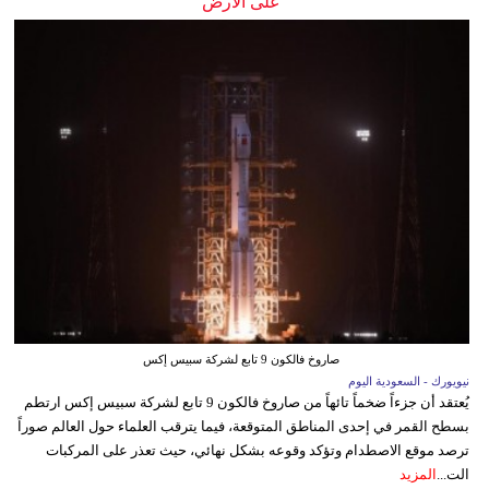
على الأرض
صاروخ فالكون 9 تابع لشركة سبيس إكس
نيويورك - السعودية اليوم
يُعتقد أن جزءاً ضخماً تائهاً من صاروخ فالكون 9 تابع لشركة سبيس إكس ارتطم
بسطح القمر في إحدى المناطق المتوقعة، فيما يترقب العلماء حول العالم صوراً
ترصد موقع الاصطدام وتؤكد وقوعه بشكل نهائي، حيث تعذر على المركبات
الت...
المزيد