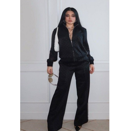
وسفر
ديكور
أخبار
إعلام
تعليم
مرأة
علوم
وتكنولوجيا
بيئة
مدوَّنات
أبراج