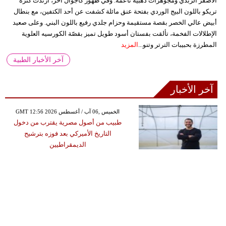
الأصفر الزبدي ومجوهرات ذهبية ناعمة. وفي ظهور كاجوال آخر، ارتدت كنزة
تريكو باللون البيج الوردي بفتحة عنق مائلة كشفت عن أحد الكتفين، مع بنطال
أبيض عالي الخصر بقصة مستقيمة وحزام جلدي رفيع باللون البني. وعلى صعيد
الإطلالات الفخمة، تألقت بفستان أسود طويل تميز بقصّة الكورسيه العلوية
المطرزة بحبيبات الترتر وتنو...
المزيد
آخر الأخبار الطبية
آخر الأخبار
GMT 12:56 2026 الخميس ,06 آب / أغسطس
طبيب من أصول مصرية يقترب من دخول
التاريخ الأميركي بعد فوزه بترشيح
الديمقراطيين