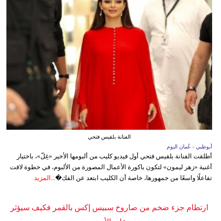
الفنانة بلقيس فتحي
أبوظبي - عُمان اليوم
أطلقت الفنانة بلقيس فتحي أول فيديو كليب من ألبومها الأخير «غِلّ»، باختيار
أغنية «زهر ليمون» لتكون باكورة الأعمال المصورة من الألبوم، في خطوة لاقت
تفاعلًا واسعًا من جمهورها، خاصة أن الكليب ابتعد عن الفك�...
المزيد
ارتطام جزء ضخم من صاروخ سبيس إكس بالقمر فكيف سيؤثر