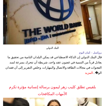
البنك الدولي
بروكسل - عُمان اليوم
قال البنك الدولي إن الذكاء الاصطناعي قد يمكن البلدان النامية من تحقيق ما
يعادل قرناً من التنمية في غضون عقد واحد، شريطة أن تتحرك بسرعة لسد
الفجوات في مجالات الطاقة والاتصال والمهارات. وخلص التقرير إلى أن فقدان
الو�...
المزيد
بلقيس تطلق كليب زهر ليمون برسالة إنسانية مؤثرة تكرم
الأمهات المكافحات