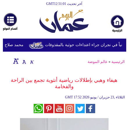
آخر تحديث GMT12:51:01
الرئيسية
أخبارعاجلة
رياضة
ثقافة
محمد صلاح يصل ترك
إقتصاد
الرئيسية
»
عالم الموضة
فن
وموسيقى
هيفاء وهبي بإطلالات رياضية أنثوية تجمع بين الراحة
والفخامة
أزياء
17:52 2026 الثلاثاء ,23 حزيران / يونيو
GMT
صحة
وتغذية
سياحة