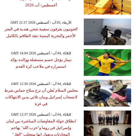
أغسطس/ آب 2026
GMT 21:57 2026 الأربعاء ,05 آب / أغسطس
الحوثيون يغرقون سفينة شحن هندية في البحر
الأحمر والبحرية اليمنية تنقذ الطاقم بالكامل
GMT 16:04 2026 الثلاثاء ,04 آب / أغسطس
نيمار يؤجل حسم مستقبله ووالده يؤكد
استمراره في ملاعب كرة القدم
GMT 12:50 2026 الثلاثاء ,04 آب / أغسطس
مجلس السلام يُعلن أن نزع سلاح حماس شرط
لانسحاب إسرائيل وبيان ثلاثي يدين الانتهاكات
في غزة
GMT 12:37 2026 الثلاثاء ,04 آب / أغسطس
انطلاق جولة المفاوضات المباشرة بين لبنان
وإسرائيل في روما و"حزب الله" يهاجم
المحادثات ويقول إنها ستجلب "العار"