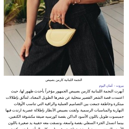
النجمة اللبنانية كارمن بصيبص
بيروت - عُمان اليوم
أبهرت النجمة اللبنانية كارمن بصيبص الجمهور مؤخراً بأحدث ظهور لها، حيث
اعتمدت قصة الشعر القصير متخلية عن شعرها الطويل المعتاد، لتتألق بإطلالات
مبتكرة وخاطفة جمعت بين التصاميم العملية والراقية التي تناسب الأوقات
النهارية والمناسبات الرسمية. ولفتت بصيبص الأنظار بإطلالة عصرية ارتدت فيها
جمبسوت طويل باللون الأسود الداكن بقصة كورسيه ضيقة مكشوفة الكتفين،
بينما انسدل الجزء السفلي بقصة واسعة، ونسقت معه حقيبة يد صغيرة باللون