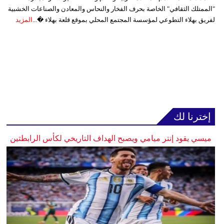
"الممتلك الثقافي" الخاصة بحرف الفخار والنحاس والمعادن والصناعات الخشبية
لفريق بهلاء التطوعي لمؤسسة المجتمع المحلي بموقع قلعة بهلاء �...
المزيد
إخترنا لك
ميسي يقود إنتر ميامي ويصبح الهداف التاريخي لكأس الرابطتين