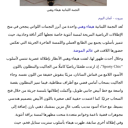
فيديو
النجمة اللبنانية هيفاء وهبي
بيروت - عُمان اليوم
سيارات
تُعد النجمة اللبنانية
هيفاء وهبي
واحدة من أبرز النجمات اللواتي ينجحن في منح
الإطلالات الرياضية المريحة لمسة أنثوية خاصة تجعلها أكثر أناقة وجاذبية، حيث
تتميز بأسلوب يجمع بين الطابع العملي واللمسة الفاخرة الجريئة التي تعكس
حضورها اللافت في
عالم الموضة
.
وخلال أحدث ظهور لها، لفتت هيفاء وهبي الأنظار بإطلالة عصرية تنتمي لأسلوب
“Sporty Chic”، إذ ارتدت طقمًا رياضيًا كاملًا من الجاكيت والبنطلون باللون
الأسود اللامع من قماش الساتان، مزينًا بنقوش خفيفة من اللون نفسه. وجاء
الجاكيت بسحاب أمامي فضي مع أطراف مطاطية، فيما تميز البنطلون بقصة
واسعة مع خط أبيض جانبي طويل، وأكملت إطلالتها بلمسة جريئة من خلال فتح
السحاب جزئيًا. كما اعتمدت حقيبة كتف صغيرة باللون الأبيض بتصميم هندسي
بسيط، مع حذاء أسود مدبب بكعب عالٍ مزين بمشبك ذهبي بارز، إضافة إلى
مجوهرات فضية ناعمة وخواتم متعددة منحت مظهرها لمسة براقة أنثوية.
وفي إطلالة أخرى سابقة، ظهرت هيفاء بأسلوب ستريت ستايل فخم، حيث