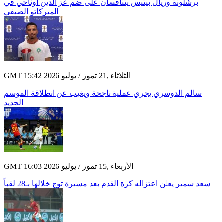
برشلونة وريال بيتيس يتنافسان على ضم عز الدين أوناحي في
الميركاتو الصيفي
GMT 15:42 2026 الثلاثاء ,21 تموز / يوليو
سالم الدوسري يجري عملية ناجحة ويغيب عن انطلاقة الموسم
الجديد
GMT 16:03 2026 الأربعاء ,15 تموز / يوليو
سعد سمير يعلن اعتزاله كرة القدم بعد مسيرة توج خلالها بـ28 لقباً