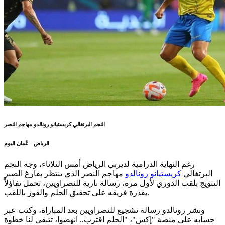
النجم البرتغالي كريستيانو رونالدو مهاجم النصر
الرياض - عُمان اليوم
رغم النهاية الدرامية لديربي الرياض أمس الثلاثاء، وجه النجم
البرتغالي
كريستيانو رونالدو
مهاجم النصر الذي ينتظر بفارغ الصبر
التتويج بلقب الدوري لأول مرة، رسالة نارية للنصراويين، تحمل تفاؤلاً
بقدرة فريقه على تحقيق الحلم والفوز باللقب.
ونشر رونالدو رسالة تشجيع للنصراويين بعد المباراة، وكتب عبر
حسابه على منصة "إكس"، "الحلم اقترب.. انهضوا، تتبقى لنا خطوة