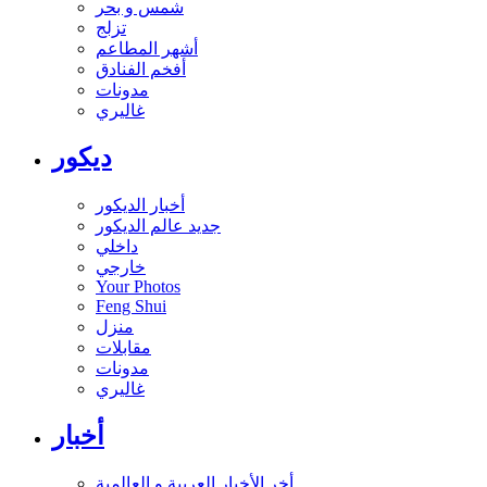
شمس و بحر
تزلج
أشهر المطاعم
أفخم الفنادق
مدونات
غاليري
ديكور
أخبار الديكور
جديد عالم الديكور
داخلي
خارجي
Your Photos
Feng Shui
منزل
مقابلات
مدونات
غاليري
أخبار
أخر الأخبار العربية و العالمية