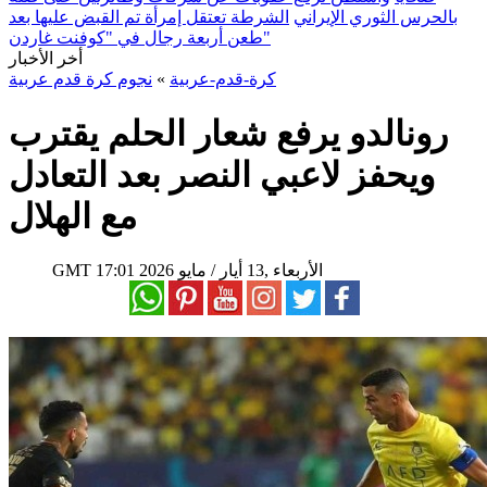
بالحرس الثوري الإيراني
الشرطة تعتقل إمرأة تم القبض عليها بعد
طعن أربعة رجال في "كوفنت غاردن"
أخر الأخبار
كرة-قدم-عربية
»
نجوم كرة قدم عربية
رونالدو يرفع شعار الحلم يقترب
ويحفز لاعبي النصر بعد التعادل
مع الهلال
17:01 2026 الأربعاء ,13 أيار / مايو
GMT