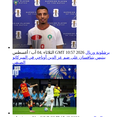
برشلونة وريال
الثلاثاء ,04 آب / أغسطس GMT 10:57 2026
بيتيس يتنافسان على ضم عز الدين أوناحي في الميركاتو
الصيفي