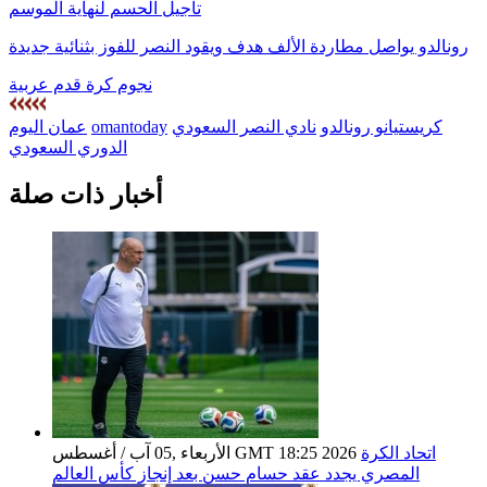
تأجيل الحسم لنهاية الموسم
رونالدو يواصل مطاردة الألف هدف ويقود النصر للفوز بثنائية جديدة
نجوم كرة قدم عربية
كريستيانو رونالدو
نادي النصر السعودي
omantoday
عمان اليوم
الدوري السعودي
أخبار ذات صلة
اتحاد الكرة
الأربعاء ,05 آب / أغسطس GMT 18:25 2026
المصري يجدد عقد حسام حسن بعد إنجاز كأس العالم