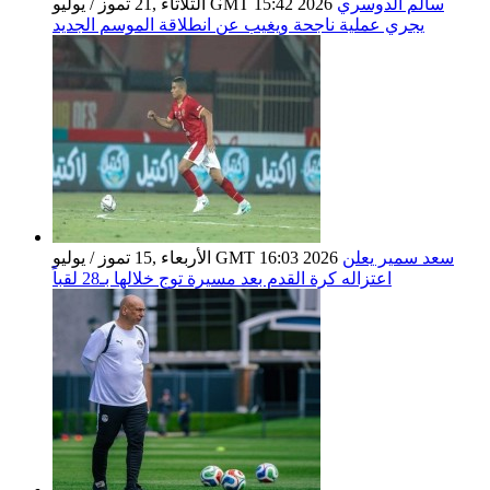
سالم الدوسري
الثلاثاء ,21 تموز / يوليو GMT 15:42 2026
يجري عملية ناجحة ويغيب عن انطلاقة الموسم الجديد
سعد سمير يعلن
الأربعاء ,15 تموز / يوليو GMT 16:03 2026
اعتزاله كرة القدم بعد مسيرة توج خلالها بـ28 لقباً