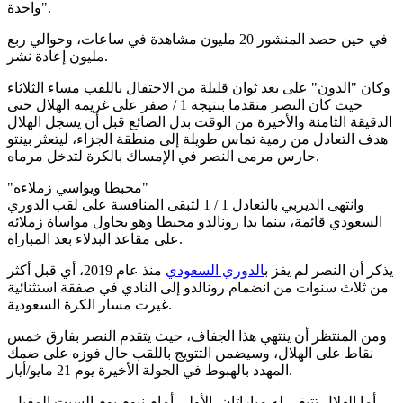
واحدة".
في حين حصد المنشور 20 مليون مشاهدة في ساعات، وحوالي ربع
مليون إعادة نشر.
وكان "الدون" على بعد ثوان قليلة من الاحتفال باللقب مساء الثلاثاء
حيث كان النصر متقدما بنتيجة 1 / صفر على غريمه الهلال حتى
الدقيقة الثامنة والأخيرة من الوقت بدل الضائع قبل أن يسجل الهلال
هدف التعادل من رمية تماس طويلة إلى منطقة الجزاء، ليتعثر بينتو
حارس مرمى النصر في الإمساك بالكرة لتدخل مرماه.
"محبطا ويواسي زملاءه"
وانتهى الديربي بالتعادل 1 / 1 لتبقى المنافسة على لقب الدوري
السعودي قائمة، بينما بدا رونالدو محبطا وهو يحاول مواساة زملائه
على مقاعد البدلاء بعد المباراة.
يذكر أن النصر لم يفز ب
الدوري السعودي
منذ عام 2019، أي قبل أكثر
من ثلاث سنوات من انضمام رونالدو إلى النادي في صفقة استثنائية
غيرت مسار الكرة السعودية.
ومن المنتظر أن ينتهي هذا الجفاف، حيث يتقدم النصر بفارق خمس
نقاط على الهلال، وسيضمن التتويج باللقب حال فوزه على ضمك
المهدد بالهبوط في الجولة الأخيرة يوم 21 مايو/أيار.
أما الهلال تتبقى له مباراتان، الأولى أمام نيوم يوم السبت المقبل،