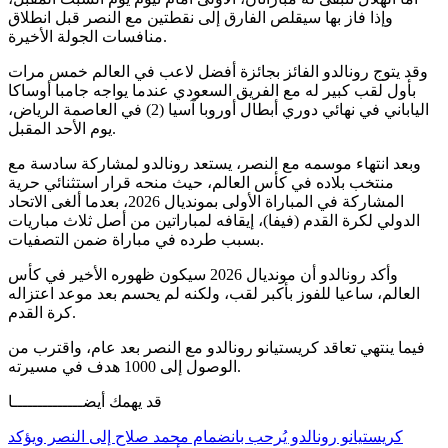
وإذا فاز بها سيقلص الفارق إلى نقطتين مع النصر قبل انطلاق
منافسات الجولة الأخيرة.
وقد يتوج رونالدو الفائز بجائزة أفضل لاعب في العالم خمس مرات
بأول لقب كبير له مع الفريق السعودي عندما يواجه جامبا أوساكا
الياباني في نهائي دوري أبطال أوروبا آسيا (2) في العاصمة الرياض،
يوم الأحد المقبل.
وبعد انتهاء موسمه مع النصر، يستعد رونالدو لمشاركة سادسة مع
منتخب بلاده في كأس العالم، حيث منحه قرار استثنائي حرية
المشاركة في المباراة الأولى بمونديال 2026، بعدما ألغى الاتحاد
الدولي لكرة القدم (فيفا)، إيقافه لمباراتين من أصل ثلاث مباريات
بسبب طرده في مباراة ضمن التصفيات.
وأكد رونالدو أن مونديال 2026 سيكون ظهوره الأخير في كأس
العالم، ساعيا للفوز بأكبر لقب، ولكنه لم يحسم بعد موعد اعتزاله
كرة القدم.
فيما ينتهي تعاقد كريستيانو رونالدو مع النصر بعد عام، واقترب من
الوصول إلى 1000 هدف في مسيرته.
قد يهمك أيضــــــــــــــا
كريستيانو رونالدو يُرحب بانضمام محمد صلاح إلى النصر ويؤكد