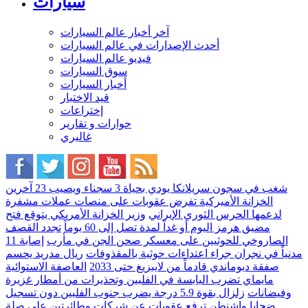
سيارات
آخر أخبار عالم السيارات
أحدث الإصدارات في عالم السيارات
فيديو عالم السيارات
سوق السيارات
أخبار السيارات
قيد الاختبار
إختراعات
حوارات و تقارير
غاليري
شغب في سجون سريلانكا يودي بحياة 3 سجناء ويصيب 23 آخرين
الخزانة الأميركية تفرض عقوبات على منصات عملات مشفرة
لدعمها الحرس الثوري الإيراني
وزير الخزانة الأمريكي يتوقع فتح
مضيق هرمز اليوم أو غداً لمدة تصل إلى 60 يوماً
تجدد القصف
الصاروخي للحوثيين على معسكر صحن الجن في مأرب
إصابة 11
مدنياً في نجران جراء اعتداءات حوثية بالمقذوفات
ريال مدريد يحسم
صفقة ديوماندي قادماً من لايبزيغ حتى 2033
العاصفة الاستوائية
مايماي تضرب اليابسة في الفلبين وتحذيرات من أمطار غزيرة
وفيضانات
زلزال بقوة 5.9 درجة يضرب جنوب الفلبين دون تسجيل
ضحايا
واشنطن ترفع عقوبات عن شركات وطائرتين على صلة