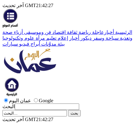
آخر تحديث GMT21:42:27
الرئيسية
أخبارعاجلة
رياضة
ثقافة
إقتصاد
فن وموسيقى
أزياء
صحة
وتغذية
سياحة وسفر
ديكور
أخبار
إعلام
تعليم
مرأة
علوم وتكنولوجيا
بيئة
مدوَّنات
أبراج
فيديو
سيارات
Google
عمان اليوم
البحث
آخر تحديث GMT21:42:27