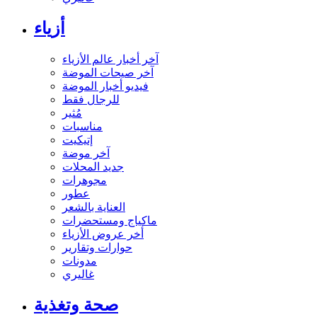
أزياء
آخر أخبار عالم الأزياء
آخر صيحات الموضة
فيديو أخبار الموضة
للرجال فقط
مُثير
مناسبات
إتيكيت
آخر موضة
جديد المحلات
مجوهرات
عطور
العناية بالشعر
ماكياج ومستحضرات
أخر عروض الأزياء
حوارات وتقارير
مدونات
غاليري
صحة وتغذية