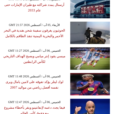
آرسنال يمدد شراكته مع طيران الإمارات حتى
عام 2033
GMT 21:57 2026 الأربعاء ,05 آب / أغسطس
الحوثيون يغرقون سفينة شحن هندية في البحر
الأحمر والبحرية اليمنية تنقذ الطاقم بالكامل
GMT 11:27 2026 الخميس ,06 آب / أغسطس
ميسي يقود إنتر ميامي ويصبح الهداف التاريخي
لكأس الرابطتين
GMT 11:48 2026 الخميس ,06 آب / أغسطس
لوك ليتلر يؤكد تفوقه على لامين يامال ويرى
نفسه أفضل رياضي من مواليد 2007
GMT 12:47 2026 الخميس ,06 آب / أغسطس
فيفا يجدد دعمه لإنفانتينو ويقر بأخطاء مشروع
بيع حقوق كأس العالم