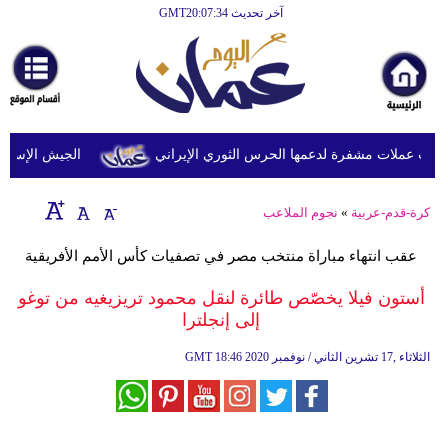
آخر تحديث GMT20:07:34
الرئيسية
أخبارعاجلة
رياضة
ثقافة
 عملات مشفرة لدعمها الحرس الثوري الإيراني
الجيش الإسرائيلي
إقتصاد
كرة-قدم-عربية
»
نجوم الملاعب
فن
عقب انتهاء مباراة منتخب مصر في تصفيات كأس الأمم الأفريقية
وموسيقى
أستون فيلا يخصّص طائرة لنقل محمود تريزيغيه من توغو
أزياء
إلى إنجلترا
صحة
18:46 2020 الثلاثاء ,17 تشرين الثاني / نوفمبر
GMT
وتغذية
سياحة