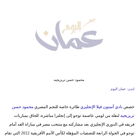
وسفر
ديكور
أخبار
إعلام
تعليم
مرأة
محمود حسن تريزيجيه
علوم
لندن- عمان اليوم
وتكنولوجيا
خصص
نادي أستون فيلا الإنجليزي
طائرة خاصة للنجم المصري
محمود حسن
بيئة
تريزيجيه
لنقله من لومي عاصمة توجو إلى إنجلترا مباشرة، للحاق بمباريات
مدوَّنات
فريقه في الدوري الإنجليزي بعد مشاركته مع منتخب مصر في مباراة الغد أمام
توجو في الجولة الرابعة للتصفيات المؤهلة لكأس الأمم الأفريقية 2022 التي تقام
أبراج