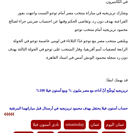
في الكاميرون.
فيديو
وشارك تريزيجيه في مباراة منتخب مصر أمام توجو السبت وانتهت بفوز
الفراعنة بهدف دون رد، وتغاضى الحكم وقتها عن احتساب ضربتي جزاء لصالح
سيارات
محمود تريزيجيه أمام منتخب توجو.
ويلتقي منتخب مصر مع توجو غدًا الثلاثاء في لومي عاصمة توجو في الجولة
الرابعة لتصفيات أمم أفريقيا، وفاز المنتخب على توجو في الجولة الثالثة بهدف
دون رد سجله محمود الونش أمس في استاد القاهرة.
قد يهمك ايضًا:
تريزيجيه يُوضِّح أنّ أداءه مع مصر مليون % ومع أستون فيلا 100%
حساب أستون فيلا يحتفل بهدف محمود تريزيجيه في أرسنال قبل مباراتهما المرتقبة
عمان اليوم
عمان
omantoday
نادي أستون فيلا