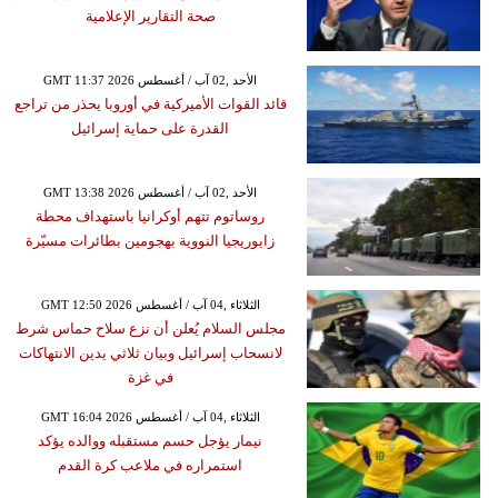
صحة التقارير الإعلامية
GMT 11:37 2026 الأحد ,02 آب / أغسطس
قائد القوات الأميركية في أوروبا يحذر من تراجع
القدرة على حماية إسرائيل
GMT 13:38 2026 الأحد ,02 آب / أغسطس
روساتوم تتهم أوكرانيا باستهداف محطة
زابوريجيا النووية بهجومين بطائرات مسيّرة
GMT 12:50 2026 الثلاثاء ,04 آب / أغسطس
مجلس السلام يُعلن أن نزع سلاح حماس شرط
لانسحاب إسرائيل وبيان ثلاثي يدين الانتهاكات
في غزة
GMT 16:04 2026 الثلاثاء ,04 آب / أغسطس
نيمار يؤجل حسم مستقبله ووالده يؤكد
استمراره في ملاعب كرة القدم