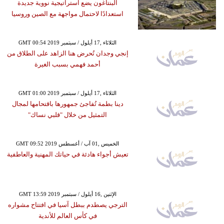
البنتاغون يضع استراتيجية نووية جديدة
استعدادًا لاحتمال مواجهة مع الصين وروسيا
GMT 00:54 2019 الثلاثاء ,17 أيلول / سبتمبر
إنجي وجدان تُحرض هنا الزاهد على الطلاق من
أحمد فهمي بسبب الغيرة
GMT 01:00 2019 الثلاثاء ,17 أيلول / سبتمبر
دينا بطمة تُفاجئ جمهورها باقتحامها لمجال
التمثيل من خلال "قلبي نساك"
GMT 09:52 2019 الخميس ,01 آب / أغسطس
تعيش أجواء هادئة في حياتك المهنية والعاطفية
GMT 13:59 2019 الإثنين ,16 أيلول / سبتمبر
الترجي يصطدم ببطل آسيا في افتتاح مشواره
في كأس العالم للأندية