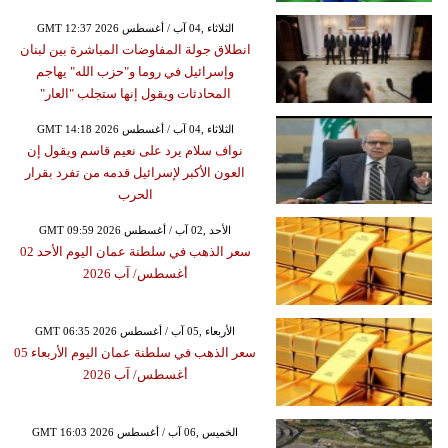
GMT 12:37 2026 الثلاثاء ,04 آب / أغسطس
انطلاق جولة المفاوضات المباشرة بين لبنان
وإسرائيل في روما و"حزب الله" يهاجم
المحادثات ويقول إنها ستجلب "العار"
GMT 14:18 2026 الثلاثاء ,04 آب / أغسطس
نواف سلام يرد على نعيم قاسم ويقول إن
العون الأكبر لإسرائيل قدمه من تفرد بقرار
الحرب
GMT 09:59 2026 الأحد ,02 آب / أغسطس
سعر الذهب في سلطنة عمان اليوم الأحد 02
أغسطس/ آب 2026
GMT 06:35 2026 الأربعاء ,05 آب / أغسطس
سعر الذهب في سلطنة عمان اليوم الأربعاء 05
أغسطس/ آب 2026
GMT 16:03 2026 الخميس ,06 آب / أغسطس