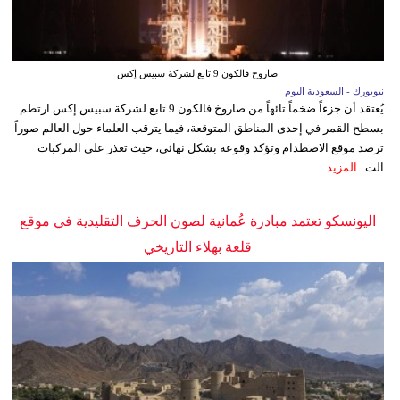
صاروخ فالكون 9 تابع لشركة سبيس إكس
نيويورك - السعودية اليوم
يُعتقد أن جزءاً ضخماً تائهاً من صاروخ فالكون 9 تابع لشركة سبيس إكس ارتطم
بسطح القمر في إحدى المناطق المتوقعة، فيما يترقب العلماء حول العالم صوراً
ترصد موقع الاصطدام وتؤكد وقوعه بشكل نهائي، حيث تعذر على المركبات
الت...
المزيد
اليونسكو تعتمد مبادرة عُمانية لصون الحرف التقليدية في موقع
قلعة بهلاء التاريخي