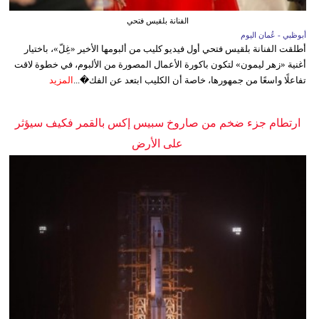
الفنانة بلقيس فتحي
أبوظبي - عُمان اليوم
أطلقت الفنانة بلقيس فتحي أول فيديو كليب من ألبومها الأخير «غِلّ»، باختيار
أغنية «زهر ليمون» لتكون باكورة الأعمال المصورة من الألبوم، في خطوة لاقت
تفاعلًا واسعًا من جمهورها، خاصة أن الكليب ابتعد عن الفك�...
المزيد
ارتطام جزء ضخم من صاروخ سبيس إكس بالقمر فكيف سيؤثر
على الأرض