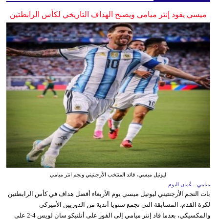
ميسي يقود إنتر ميامي ويصبح الهداف التاريخي لكأس الرابطتين
ليونيل ميسي، قائد المنتخب الأرجنتيني ونجم انتر ميامي
ميامي - عُمان اليوم
بات النجم الأرجنتيني ليونيل ميسي يوم الأربعاء أفضل هداف في كأس الرابطتين
لكرة القدم، المسابقة التي تجمع سنويا أندية من الدوريين الأميركي
والمكسيكي، بعدما قاد إنتر ميامي إلى الفوز على أتلتيكو سان لويس 4-2 على