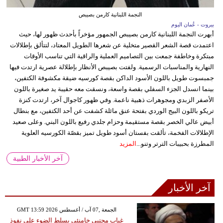
النجمة اللبنانية كارمن بصيبص
بيروت - عُمان اليوم
أبهرت النجمة اللبنانية كارمن بصيبص الجمهور مؤخراً بأحدث ظهور لها، حيث
اعتمدت قصة الشعر القصير متخلية عن شعرها الطويل المعتاد، لتتألق بإطلالات
مبتكرة وخاطفة جمعت بين التصاميم العملية والراقية التي تناسب الأوقات
النهارية والمناسبات الرسمية. ولفتت بصيبص الأنظار بإطلالة عصرية ارتدت فيها
جمبسوت طويل باللون الأسود الداكن بقصة كورسيه ضيقة مكشوفة الكتفين،
بينما انسدل الجزء السفلي بقصة واسعة، ونسقت معه حقيبة يد صغيرة باللون
الأصفر الزبدي ومجوهرات ذهبية ناعمة. وفي ظهور كاجوال آخر، ارتدت كنزة
تريكو باللون البيج الوردي بفتحة عنق مائلة كشفت عن أحد الكتفين، مع بنطال
أبيض عالي الخصر بقصة مستقيمة وحزام جلدي رفيع باللون البني. وعلى صعيد
الإطلالات الفخمة، تألقت بفستان أسود طويل تميز بقصّة الكورسيه العلوية
المطرزة بحبيبات الترتر وتنو...
المزيد
آخر الأخبار الطبية
آخر الأخبار
GMT 13:59 2026 الجمعة ,07 آب / أغسطس
غياب مجتبى خامنئي يسلط الضوء على نفوذ