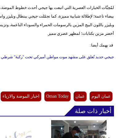
لمُحِبَّات الخيارات العصرية التي اتبعت بها جيجي أحدث خطوط الموضة، نقدِ
بيضاء ناعمة؛ لإطلالة شبابية مميزة، كما تجمّلت جيجي ببنطال وبليزر وا
وبليزر باللون البيج المزين بالرسومات الحمراء والسوداء الناعمة، وتزين
أخضر مزين بكتابات؛ لمظهر عصري مميز.
قد يهمك أيضا:
جيجي حديد تُعلق على مشهد موت مواطن أميركي تحت "ركبة" شرطي
عمان اليوم
عمان
Oman Today
اخبار الموضة والازياء
أخبار ذات صلة