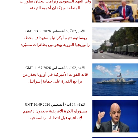
ولي العهد السعودي وترامب يبحثان تطورات
المنطقة ويؤكدان أهمية التهدئة
GMT 13:38 2026 الأحد ,02 آب / أغسطس
روساتوم تتهم أوكرانيا باستهداف محطة
زابوريجيا النووية بهجومين بطائرات مسيّرة
GMT 11:37 2026 الأحد ,02 آب / أغسطس
قائد القوات الأميركية في أوروبا يحذر من
تراجع القدرة على حماية إسرائيل
GMT 16:49 2026 الثلاثاء ,04 آب / أغسطس
مسؤولو الكرة الأفريقية يجددون دعمهم
لإنفانتينو قبل انتخابات رئاسة فيفا