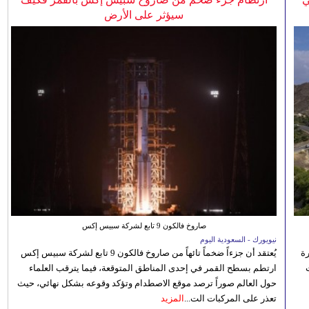
سيؤثر على الأرض
صاروخ فالكون 9 تابع لشركة سبيس إكس
نيويورك - السعودية اليوم
رة
يُعتقد أن جزءاً ضخماً تائهاً من صاروخ فالكون 9 تابع لشركة سبيس إكس
ارتطم بسطح القمر في إحدى المناطق المتوقعة، فيما يترقب العلماء
حول العالم صوراً ترصد موقع الاصطدام وتؤكد وقوعه بشكل نهائي، حيث
تعذر على المركبات الت...
المزيد