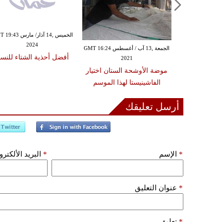
الأربعاء ,03 آذار/ مارس GMT 09:06
الخميس ,14 آذار/ مارس 
2024
20
الجمعة ,13 آب / أغسطس GMT 16:24
 فساتين زفاف
أفضل أحذية الشتاء للنسا
2021
عروس 2021
موضة الأوشحة الستان اختيار
الفاشينيستا لهذا الموسم
أرسل تعليقك
*
الإسم
*
البريد الألكتر
*
عنوان التعليق
*
تعليق