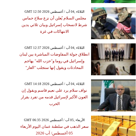
GMT 12:50 2026 الثلاثاء ,04 آب / أغسطس
مجلس السلام يُعلن أن نزع سلاح حماس
شرط لانسحاب إسرائيل وبيان ثلاثي يدين
الانتهاكات في غزة
GMT 12:37 2026 الثلاثاء ,04 آب / أغسطس
انطلاق جولة المفاوضات المباشرة بين لبنان
وإسرائيل في روما و"حزب الله" يهاجم
المحادثات ويقول إنها ستجلب "العار"
GMT 14:18 2026 الثلاثاء ,04 آب / أغسطس
نواف سلام يرد على نعيم قاسم ويقول إن
العون الأكبر لإسرائيل قدمه من تفرد بقرار
الحرب
GMT 06:35 2026 الأربعاء ,05 آب / أغسطس
سعر الذهب في سلطنة عمان اليوم الأربعاء
05 أغسطس/ آب 2026