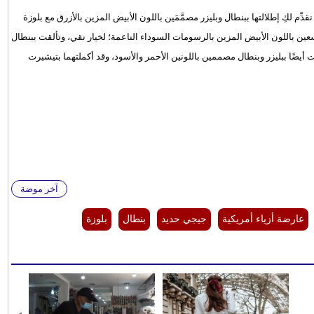
ّم لكِ إطلالتها ببنطال وبليزر مصمَّمَين باللون الأبيض المزين بالأزرق مع بلوزة
سعين باللون الأبيض المزين بالرسومات السوداء الناعمة؛ لخيار نقي، وتألقت ببنطال
ت أيضًا ببليزر وبنطال مصممين باللونين الأحمر والأسود، وقد أكملتهما بتيشيرت
آخر موضة
عارضة أزياء أمريكية
جيجي حديد
بنطال
بلوزة