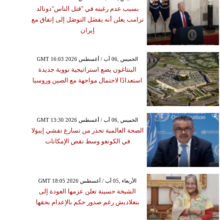
بسبب عدم رغبته في "قتل الناس"دونالد
ترامب يعلن أنه يفضَل التوصَل إلى إتفاق مع
إيران
GMT 16:03 2026 الخميس ,06 آب / أغسطس
البنتاغون يضع استراتيجية نووية جديدة
استعدادًا لاحتمال مواجهة مع الصين وروسيا
GMT 13:30 2026 الخميس ,06 آب / أغسطس
الصحة العالمية تحذر من تسارع تفشي إيبولا
في الكونغو وسط نقص الإمكانات
GMT 18:05 2026 الأربعاء ,05 آب / أغسطس
الشيخة حسينة تعلن عزمها العودة إلى
بنغلاديش رغم صدور حكم بالإعدام بحقها