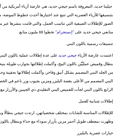
جيلينا حديد، المعروفة باسم جيجي حديد، هي عارضة أزياء أمريكية من أصو
بتنسيقها للأزياء العصرية التي تتبع عند اختيارها أحدث خطوط الموضة، م
الصور للإطلالات الصيفية التي تناسب العمل، والتي قامت بنشرها عبر مو
متابعي جيجي حديد على "
إنستجرام
" تخطوا ٥٥ مليون متابع.
تنسيقات رسمية باللون البني
اعتمدت عارضة الأزياء
جيجي حديد
على عدة إطلالات عملية باللون البني، 
بنطال وقميص عمليَّيْن باللون البيج، وأكملت إطلالتها بجوارب طويلة بن
من الجلد البني المصمم بشكل أنيق وفاخر، وأكملت إطلالاتها بحقيبة 
البني المصمم من الأعلى بقصة البليزر ومزين بجيوب وزر ناعم في الخص
الرابع باللون البني لجأت للقميص البني التقليدي ذي الجيبين والأزرار م
إطلالات شبابية للعمل
للإطلالات المناسبة للشابات بمختلف شخصياتهن، ارتدت جيجي بنطالًا وبل
وظهرت بمعطف طويل أحمر مزين بأزرار سوداء مع حذاء وبنطال باللون ال
خيارات عصرية بالبليزر