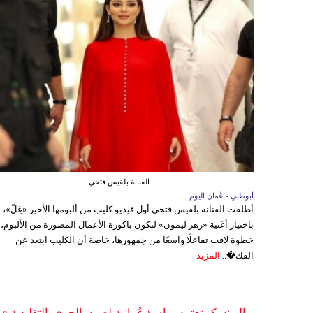
الفنانة بلقيس فتحي
أبوظبي - عُمان اليوم
أطلقت الفنانة بلقيس فتحي أول فيديو كليب من ألبومها الأخير «غِلّ»،
باختيار أغنية «زهر ليمون» لتكون باكورة الأعمال المصورة من الألبوم،
خطوة لاقت تفاعلًا واسعًا من جمهورها، خاصة أن الكليب ابتعد عن
الفك�...
المزيد
اليونسكو تعتمد مبادرة عُمانية لصون الحرف التقليدية ف