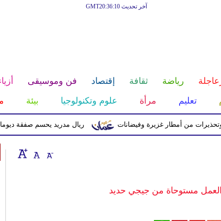
آخر تحديث GMT20:36:10
عاجلة
رياضة
ثقافة
إقتصاد
فن وموسيقى
أزياء
تعليم
مرأة
علوم وتكنولوجيا
بيئة
م
ات من أمطار غزيرة وفيضانات
ريال مدريد يحسم صفقة ديوماندي قادماً م
العمل مستوحاة من جيجي حديد