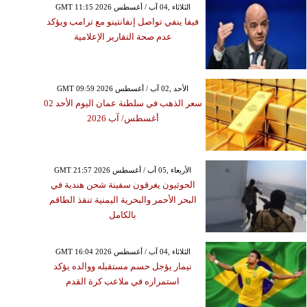
GMT 11:15 2026 الثلاثاء ,04 آب / أغسطس
فيفا ينفي تواصل إنفانتينو مع ترامب ويؤكد
عدم صحة التقارير الإعلامية
GMT 09:59 2026 الأحد ,02 آب / أغسطس
سعر الذهب في سلطنة عمان اليوم الأحد 02
أغسطس/ آب 2026
GMT 21:57 2026 الأربعاء ,05 آب / أغسطس
الحوثيون يغرقون سفينة شحن هندية في
البحر الأحمر والبحرية اليمنية تنقذ الطاقم
بالكامل
GMT 16:04 2026 الثلاثاء ,04 آب / أغسطس
نيمار يؤجل حسم مستقبله ووالده يؤكد
استمراره في ملاعب كرة القدم