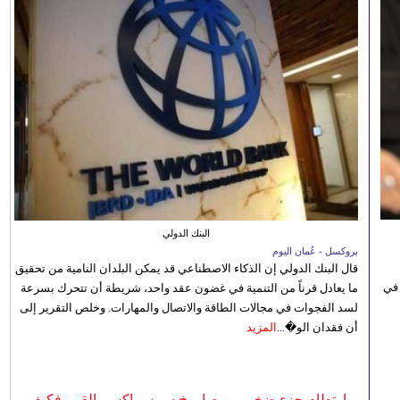
البنك الدولي
بروكسل - عُمان اليوم
قال البنك الدولي إن الذكاء الاصطناعي قد يمكن البلدان النامية من تحقيق
 في
ما يعادل قرناً من التنمية في غضون عقد واحد، شريطة أن تتحرك بسرعة
لسد الفجوات في مجالات الطاقة والاتصال والمهارات. وخلص التقرير إلى
أن فقدان الو�...
المزيد
ي
ارتطام جزء ضخم من صاروخ سبيس إكس بالقمر فكيف