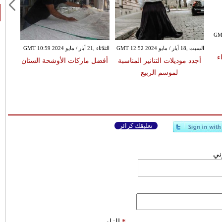
GMT 19:43
السبت ,18 أيار / مايو GMT 12:52 2024
الثلاثاء ,21 أيار / مايو GMT 10:59 2024
ء
أجدد موديلات التنانير المناسبة
أفضل ماركات الأوشحة الستان
لموسم الربيع
تعليقك كزائر
وني
*
إلزامي