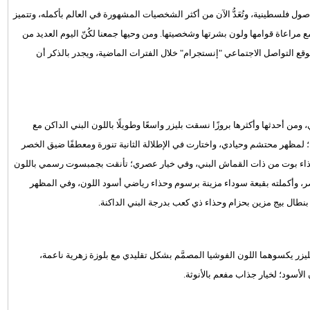
ل فلسطينية، وتُعَدُّ الآن من أكثر الشخصيات المشهورة في العالم بأكمله، وتتميز
ع مراعاة قوامها ولون بشرتها وشخصيتها. ومن وحيها جمعنا لكُنّ اليوم العديد من
قع التواصل الاجتماعي "إنستجرام" خلال الفترات الماضية، ويجدر بالذكر أن
ومن أحدثها وأكثرها بروزًا نسقت بليزر واسعًا وطويلًا باللون البني الداكن مع
ية؛ لمظهر محتشم وحيادي، واختارت في الإطلالة الثانية تنورة ومعطفًا ضيق الخصر
وحذاء بوت من ذات القماش البني، وفي خيار عصري؛ تأنقت بجمبسوت رسمي باللون
ر، وأكملته بقبعة سوداء مزينة برسوم وحذاء رياضي أسود اللون، وفي المظهر
ع بنطال بيج مزين بحزام وحذاء ذي كعب بدرجة البني الداكنة.
يزر يكسوهما اللون الفوشيا المصمَّم بشكل تقليدي مع بلوزة زهرية ناعمة،
أسود؛ لخيار جذاب مفعم بالأنوثة.