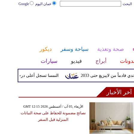
البحث
عمان اليوم
Google
صحة وتغذية
سياحة وسفر
ديكور
دونات
أبراج
فيديو
سيارات
ن لايبزيغ حتى 2033
النمسا تسجل أعلى درجة حرارة في تاريخها مع وصولها 
آخر الأخبار
GMT 12:15 2026 الأربعاء ,05 آب / أغسطس
نصائح مضمونة للحفاظ على صحة النباتات
المنزلية قبل السفر