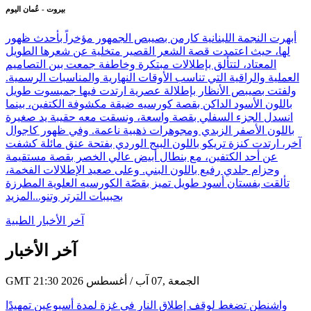
بيروت - عُمان اليوم
أبهرت النجمة اللبنانية كارمن بصيبص الجمهور مؤخراً بأحدث ظهور
لها، حيث اعتمدت قصة الشعر القصير متخلية عن شعرها الطويل
المعتاد، لتتألق بإطلالات مبتكرة وخاطفة جمعت بين التصاميم
العملية والراقية التي تناسب الأوقات النهارية والمناسبات الرسمية.
ولفتت بصيبص الأنظار بإطلالة عصرية ارتدت فيها جمبسوت طويل
باللون الأسود الداكن بقصة كورسيه ضيقة مكشوفة الكتفين، بينما
انسدل الجزء السفلي بقصة واسعة، ونسقت معه حقيبة يد صغيرة
باللون الأصفر الزبدي ومجوهرات ذهبية ناعمة. وفي ظهور كاجوال
آخر، ارتدت كنزة تريكو باللون البيج الوردي بفتحة عنق مائلة كشفت
عن أحد الكتفين، مع بنطال أبيض عالي الخصر بقصة مستقيمة
وحزام جلدي رفيع باللون البني. وعلى صعيد الإطلالات الفخمة،
تألقت بفستان أسود طويل تميز بقصّة الكورسيه العلوية المطرزة
بحبيبات الترتر وتنو...
المزيد
آخر الأخبار الطبية
آخر الأخبار
GMT 21:30 2026 الجمعة ,07 آب / أغسطس
واشنطن تضغط لوقف إطلاق النار في غزة لمدة أسبوعين تمهيدًا