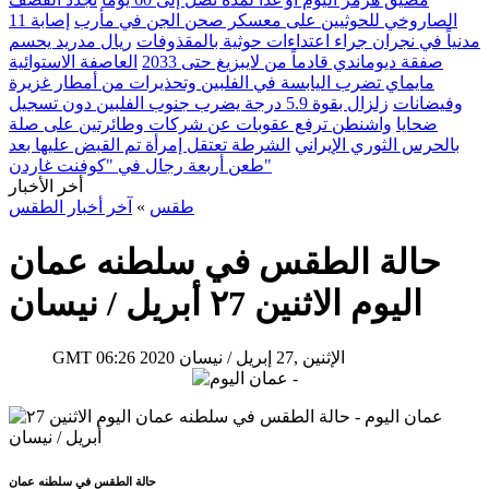
الصاروخي للحوثيين على معسكر صحن الجن في مأرب
إصابة 11
مدنياً في نجران جراء اعتداءات حوثية بالمقذوفات
ريال مدريد يحسم
صفقة ديوماندي قادماً من لايبزيغ حتى 2033
العاصفة الاستوائية
مايماي تضرب اليابسة في الفلبين وتحذيرات من أمطار غزيرة
وفيضانات
زلزال بقوة 5.9 درجة يضرب جنوب الفلبين دون تسجيل
ضحايا
واشنطن ترفع عقوبات عن شركات وطائرتين على صلة
بالحرس الثوري الإيراني
الشرطة تعتقل إمرأة تم القبض عليها بعد
طعن أربعة رجال في "كوفنت غاردن"
أخر الأخبار
طقس
»
آخر أخبار الطقس
حالة الطقس في سلطنه عمان
اليوم الاثنين ٢7 أبريل / نيسان
06:26 2020 الإثنين ,27 إبريل / نيسان
GMT
حالة الطقس في سلطنه عمان