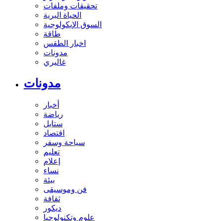
تحقيقات وملفات
الحياة البرية
السوق الإيكولوجية
طاقة
اخبار الطقس
مدونات
غاليري
مدونات
أخبار
رياضة
ستايل
اقتصاد
سياحة وسفر
تعليم
إعلام
نساء
بيئة
فن وموسيقى
ثقافة
ديكور
علوم وتكنولوجيا