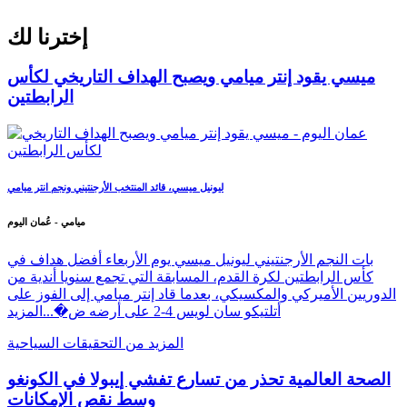
إخترنا لك
ميسي يقود إنتر ميامي ويصبح الهداف التاريخي لكأس
الرابطتين
ليونيل ميسي، قائد المنتخب الأرجنتيني ونجم انتر ميامي
ميامي - عُمان اليوم
بات النجم الأرجنتيني ليونيل ميسي يوم الأربعاء أفضل هداف في
كأس الرابطتين لكرة القدم، المسابقة التي تجمع سنويا أندية من
الدوريين الأميركي والمكسيكي، بعدما قاد إنتر ميامي إلى الفوز على
أتلتيكو سان لويس 4-2 على أرضه ض�...
المزيد
المزيد من التحقيقات السياحية
الصحة العالمية تحذر من تسارع تفشي إيبولا في الكونغو
وسط نقص الإمكانات