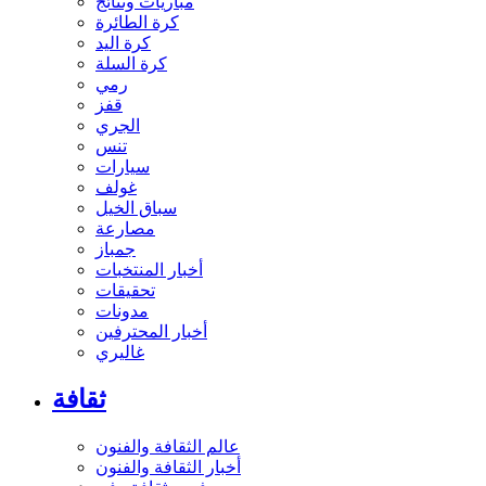
مباريات ونتائج
كرة الطائرة
كرة اليد
كرة السلة
رمي
قفز
الجري
تنس
سيارات
غولف
سباق الخيل
مصارعة
جمباز
أخبار المنتخبات
تحقيقات
مدونات
أخبار المحترفين
غاليري
ثقافة
عالم الثقافة والفنون
أخبار الثقافة والفنون