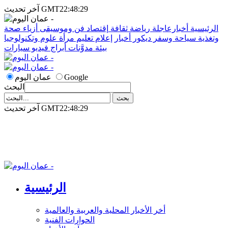
آخر تحديث GMT22:48:29
الرئيسية
أخبارعاجلة
رياضة
ثقافة
إقتصاد
فن وموسيقى
أزياء
صحة
وتغذية
سياحة وسفر
ديكور
أخبار
إعلام
تعليم
مرأة
علوم وتكنولوجيا
بيئة
مدوَّنات
أبراج
فيديو
سيارات
Google
عمان اليوم
البحث
آخر تحديث GMT22:48:29
الرئيسية
أخر الأخبار المحلية والعربية والعالمية
الحوارات الفنية