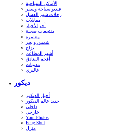
الأماكن السياحية
فيديو سياحة وسفر
رحلات شهر العسل
مقابلات
آخر الأخبار
منتجعات صحية
مغامرة
شمس و بحر
تزلج
أشهر المطاعم
أفخم الفنادق
مدونات
غاليري
ديكور
أخبار الديكور
جديد عالم الديكور
داخلي
خارجي
Your Photos
Feng Shui
منزل