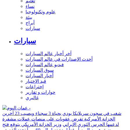
تعليم
نساء
علوم وتكنولوجيا
بيئة
أبراج
سيارات
سيارات
آخر أخبار عالم السيارات
أحدث الإصدارات في عالم السيارات
فيديو عالم السيارات
سوق السيارات
أخبار السيارات
قيد الاختبار
إختراعات
حوارات و تقارير
غاليري
شغب في سجون سريلانكا يودي بحياة 3 سجناء ويصيب 23 آخرين
الخزانة الأميركية تفرض عقوبات على منصات عملات مشفرة
لدعمها الحرس الثوري الإيراني
وزير الخزانة الأمريكي يتوقع فتح
مضيق هرمز اليوم أو غداً لمدة تصل إلى 60 يوماً
تجدد القصف