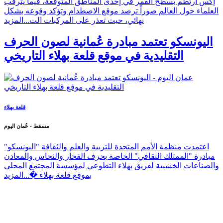
إكس ارتطم بسطح القمر في إحدى المناطق المتوقعة، فيما يترقب
العلماء حول العالم صوراً ترصد موقع الاصطدام وتؤكد وقوعه بشكل
نهائي، حيث تعذر على المركبات الت...
المزيد
اليونسكو تعتمد مبادرة عُمانية لصون الحرف
التقليدية في موقع قلعة بهلاء التاريخي
قلعة بهلاء
مسقط - عُمان اليوم
اعتمدت منظمة الأمم المتحدة للتربية والعلم والثقافة "اليونسكو"
مبادرة "الممتلك الثقافي" الخاصة بحرف الفخار والنحاس والمعادن
والصناعات الخشبية لفريق بهلاء التطوعي لمؤسسة المجتمع المحلي
بموقع قلعة بهلاء �...
المزيد