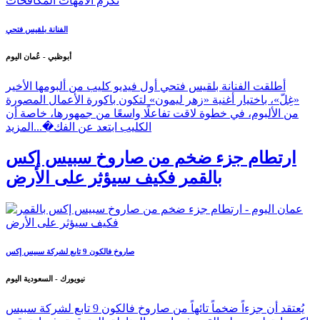
الفنانة بلقيس فتحي
أبوظبي - عُمان اليوم
أطلقت الفنانة بلقيس فتحي أول فيديو كليب من ألبومها الأخير
«غِلّ»، باختيار أغنية «زهر ليمون» لتكون باكورة الأعمال المصورة
من الألبوم، في خطوة لاقت تفاعلًا واسعًا من جمهورها، خاصة أن
الكليب ابتعد عن الفك�...
المزيد
ارتطام جزء ضخم من صاروخ سبيس إكس
بالقمر فكيف سيؤثر على الأرض
صاروخ فالكون 9 تابع لشركة سبيس إكس
نيويورك - السعودية اليوم
يُعتقد أن جزءاً ضخماً تائهاً من صاروخ فالكون 9 تابع لشركة سبيس