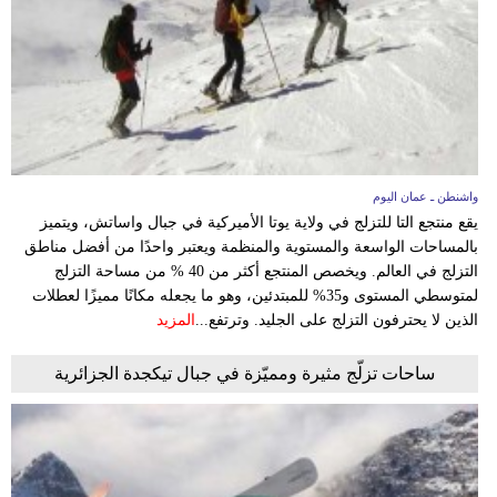
وسفر
ديكور
أخبار
إعلام
واشنطن ـ عمان اليوم
تعليم
يقع منتجع التا للتزلج في ولاية يوتا الأميركية في جبال واساتش، ويتميز
بالمساحات الواسعة والمستوية والمنظمة ويعتبر واحدًا من أفضل مناطق
مرأة
التزلج في العالم. ويخصص المنتجع أكثر من 40 % من مساحة التزلج
لمتوسطي المستوى و35% للمبتدئين، وهو ما يجعله مكانًا مميزًا لعطلات
علوم
الذين لا يحترفون التزلج على الجليد. وترتفع...
المزيد
وتكنولوجيا
ساحات تزلّج مثيرة ومميّزة في جبال تيكجدة الجزائرية
بيئة
مدوَّنات
أبراج