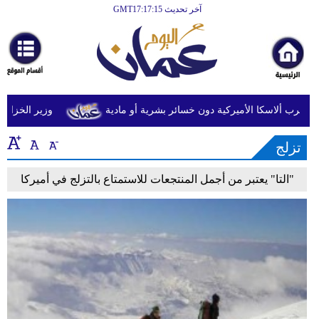
آخر تحديث GMT17:17:15
الرئيسية
أخبارعاجلة
رياضة
ثقافة
وزير الخزانة الأ
إقتصاد
تزلج
فن
"التا" يعتبر من أجمل المنتجعات للاستمتاع بالتزلج في أميركا
وموسيقى
أزياء
صحة
وتغذية
سياحة