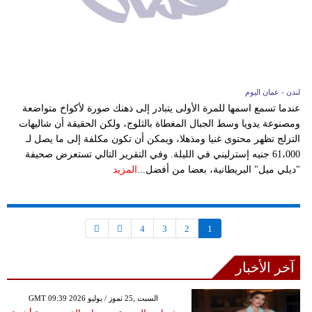
لندن - عمان اليوم
عندما تسمع اسمها للمرة الأولى يتبادر إلى ذهنك صورة لأكواخ متواضعة
ومصنوعة يدويا وسط الجبال المغطاة بالثلوج، ولكن الحقيقة أن شاليهات
التزلج تظهر محتوى غنيا ومذهلا، ويمكن أن تكون مكلفة إلى ما يصل لـ
61،000 جنيه إسترليني في الليلة. وفي التقرير التالي تستعرض صحيفة
"ديلي ميل" البريطانية، بعضا من أفضل...
المزيد
4
3
2
1
آخر الأخبار
GMT 09:39 2026 السبت ,25 تموز / يوليو