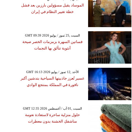
الموساد يقيل مسؤولين بارزين بعد فشل
خطة تغيير النظام في إيران
GMT 09:39 2026 السبت ,25 تموز / يوليو
فساتين السهرة بزمزمات الخصر صيحة
أنثوية تتألق بها النجمات
GMT 16:13 2026 الأحد ,12 تموز / يوليو
عسير تُعزز جاذبيتها السياحية بتدشين أكبر
نافورة في المملكة بمنتجع الوادي
GMT 12:35 2026 السبت ,01 آب / أغسطس
حلول منزلية ساحرة لاستعادة نعومة
مناشفكِ الخشنة بدون معطرات