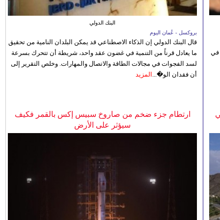
البنك الدولي
بروكسل - عُمان اليوم
قال البنك الدولي إن الذكاء الاصطناعي قد يمكن البلدان النامية من تحقيق
 في
ما يعادل قرناً من التنمية في غضون عقد واحد، شريطة أن تتحرك بسرعة
لسد الفجوات في مجالات الطاقة والاتصال والمهارات. وخلص التقرير إلى
أن فقدان الو�...
المزيد
ي
ارتطام جزء ضخم من صاروخ سبيس إكس بالقمر فكيف
سيؤثر على الأرض