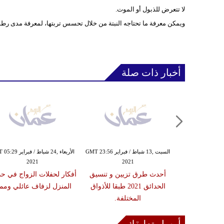
لا تتعرض للذبول أو الموت.
ويمكن معرفة ما تحتاجه النبتة من خلال تحسس تربتها، لمعرفة مدى رطوبت
أخبار ذات صلة
الأربعاء ,10 شباط / فبراير GMT 04:02
السبت ,13 شباط / فبراير GMT 23:56
الأربعاء ,24 شباط / فبرا
2021
2021
20
ديكور حفلات
أحدث طرق تزيين و تنسيق
أفكار لحفلات الزواج في حد
لخريفية
الحدائق 2021 طبقا للأذواق
المنزل لزفاف عائلي ومم
المختلفة.