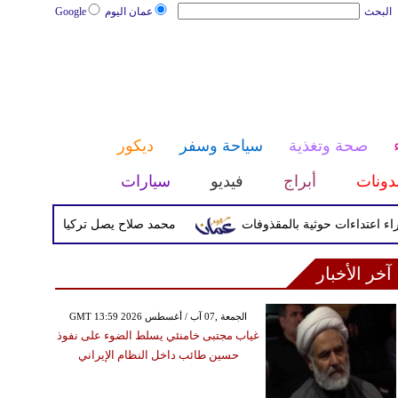
البحث
عمان اليوم
Google
صحة وتغذية
سياحة وسفر
ديكور
دونات
أبراج
فيديو
سيارات
محمد صلاح يصل تركيا الأربعاء لإتمام انتق
آخر الأخبار
GMT 13:59 2026 الجمعة ,07 آب / أغسطس
غياب مجتبى خامنئي يسلط الضوء على نفوذ
حسين طائب داخل النظام الإيراني