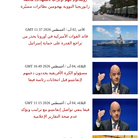
زابوريجيا النووية بهجومين بطائرات مسيّرة
GMT 11:37 2026 الأحد ,02 آب / أغسطس
قائد القوات الأميركية في أوروبا يحذر من
تراجع القدرة على حماية إسرائيل
GMT 16:49 2026 الثلاثاء ,04 آب / أغسطس
مسؤولو الكرة الأفريقية يجددون دعمهم
لإنفانتينو قبل انتخابات رئاسة فيفا
GMT 11:15 2026 الثلاثاء ,04 آب / أغسطس
فيفا ينفي تواصل إنفانتينو مع ترامب ويؤكد
عدم صحة التقارير الإعلامية