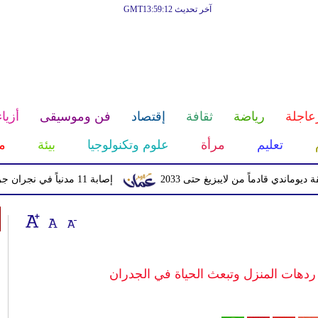
آخر تحديث GMT13:59:12
عاجلة
رياضة
ثقافة
إقتصاد
فن وموسيقى
أزياء
تعليم
مرأة
علوم وتكنولوجيا
بيئة
م
قادماً من لايبزيغ حتى 2033
إصابة 11 مدنياً في نجران جراء اعتداءات حوثية بالمقذوفات
ِد ردهات المنزل وتبعث الحياة في الجدران