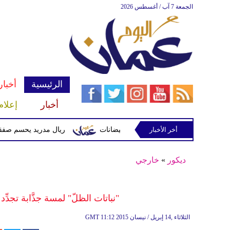
الجمعة 7 آب / أغسطس 2026
الرئيسية
أخبار
أخبار
إعلام
أخر الأخبار
 وتحذيرات من أمطار غزيرة وفيضانات
ريال مدريد يحسم صفقة ديوماندي 
ديكور
»
خارجي
"نباتات الظلّ" لمسة جذَّابة تجدّ
11:12 2015 الثلاثاء ,14 إبريل / نيسان
GMT