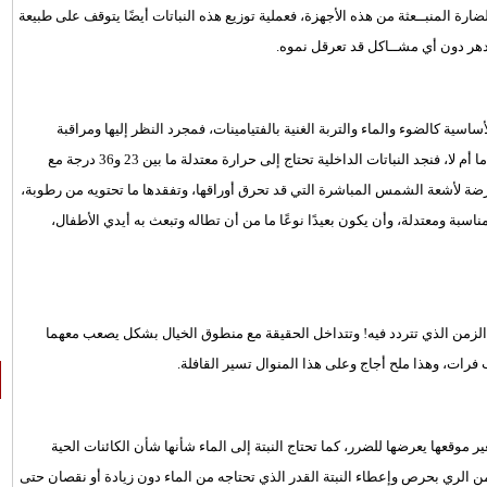
ضارة المنبــعثة من هذه الأجهزة، فعملية توزيع هذه النباتات أيضًا يتوقف على طبيعة
زدهر دون أي مشــاكل قد تعرقل نموه.
أساسية كالضوء والماء والتربة الغنية بالفتيامينات، فمجرد النظر إليها ومراقبة
أوراقها بشكل دائم يمكن معرفة وضع النبتة جيدًا وهل تعاني من مشكلة ما أم لا، فنجد النباتات الداخلية تحتاج إلى حرارة معتدلة ما بين 23 و36 درجة مع
 عرضة لأشعة الشمس المباشرة التي قد تحرق أوراقها، وتفقدها ما تحتويه من رطوبة،
ة ومعتدلة، وأن يكون بعيدًا نوعًا ما من أن تطاله وتبعث به أيدي الأطفال،
 الزمن الذي تتردد فيه! وتتداخل الحقيقة مع منطوق الخيال بشكل يصعب معهما
رات، وهذا ملح أجاج وعلى هذا المنوال تسير القافلة.
ر موقعها يعرضها للضرر، كما تحتاج النبتة إلى الماء شأنها شأن الكائنات الحية
 من الري بحرص وإعطاء النبتة القدر الذي تحتاجه من الماء دون زيادة أو نقصان حتى