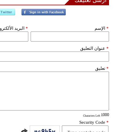
أرسل تعليقك
*
الإسم
*
البريد الألكتر
*
عنوان التعليق
*
تعليق
: Characters Left
Security Code
*