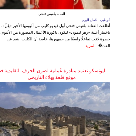
الفنانة بلقيس فتحي
أبوظبي - عُمان اليوم
أطلقت الفنانة بلقيس فتحي أول فيديو كليب من ألبومها الأخير «غِلّ»،
باختيار أغنية «زهر ليمون» لتكون باكورة الأعمال المصورة من الألبوم،
خطوة لاقت تفاعلًا واسعًا من جمهورها، خاصة أن الكليب ابتعد عن
الفك�...
المزيد
اليونسكو تعتمد مبادرة عُمانية لصون الحرف التقليدية ف
موقع قلعة بهلاء التاريخي