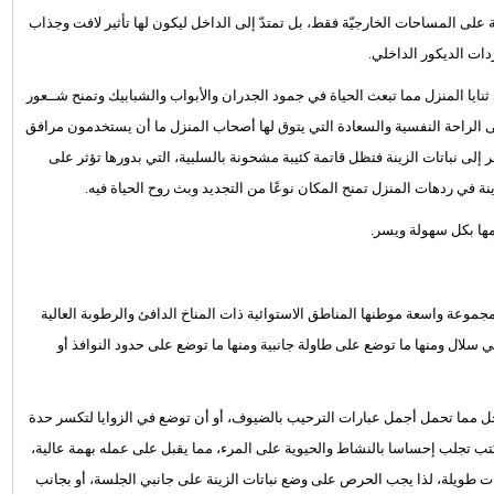
نة على المساحات الخارجيّة فقط، بل تمتدّ إلى الداخل ليكون لها تأثير لافت وجذاب
ات الديكور الداخلي.
يا المنزل مما تبعث الحياة في جمود الجدران والأبواب والشبابيك وتمنح شــعور
لى الراحة النفسية والسعادة التي يتوق لها أصحاب المنزل ما أن يستخدمون مرافق
إلى نباتات الزينة فتظل قاتمة كئيبة مشحونة بالسلبية، التي بدورها تؤثر على
نة في ردهات المنزل تمنح المكان نوعًا من التجديد وبث روح الحياة فيه.
مها بكل سهولة ويسر.
جموعة واسعة موطنها المناطق الاستوائية ذات المناخ الدافئ والرطوبة العالية
ي سلال ومنها ما توضع على طاولة جانبية ومنها ما توضع على حدود النوافذ أو
خل مما تحمل أجمل عبارات الترحيب بالضيوف، أو أن توضع في الزوايا لتكسر حدة
تب تجلب إحساسا بالنشاط والحيوية على المرء، مما يقبل على عمله بهمة عالية،
ات طويلة، لذا يجب الحرص على وضع نباتات الزينة على جانبي الجلسة، أو بجانب