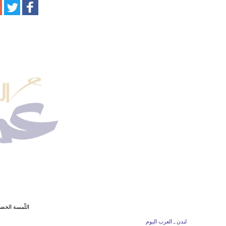
اللّمسة الخض
لندن ـ العرب اليوم