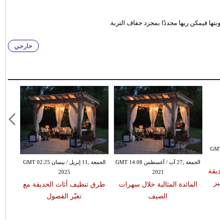
ها فيمكن ريها مجددًا بمجرد جفاف التربة.
خارجي
ير GMT 05:29
الجمعة ,27 آب / أغسطس GMT 14:08
الجمعة ,11 إبريل / نيسان GMT 02:25
يقة
2025
2021
يز
المائدة المثالية خلال سهرات
طرق تنظيف أثاث الحديقة مع
الصيف
تغيّر الفصول