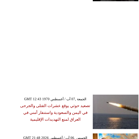
GMT 12:43 1970 الجمعة ,07 آب / أغسطس
تصعيد حوثي يوقع عشرات القتلى والجرحى
في اليمن والسعودية واستنفار أمني في
العراق لمنع التهديدات الإقليمية
GMT 21:48 2026 الخميس ,06 آب / أغسطس