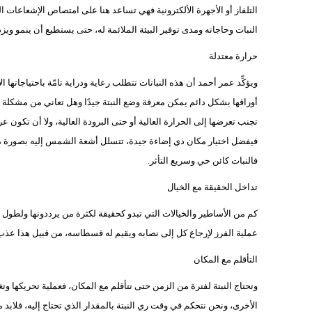
التلفاز أو الأجهرة الألكترونية فهي تساعد هنا على امتصاص الإشعاعات ال
النبات وحاجاته ومدى توفير البيئة الملائمة له، حتى يستطيع أن ينمو وي
حرارة معتدلة
ويؤكِّد عمر أحمد أن هذه النباتات تتطلب رعاية ودراية تامّة باحتياجاتها ال
تجنب تعرضها إلى الحرارة العالية أو حتى البرودة العالية، ولا أن تكون
فيفضل اختيار مكان ذي إضاءة جيدة، تتسلل أشعة الشمس إليه بصورة مناسب
فالنبات كائن حي وسريع التأثر.
تداخل الحقيقة مع الخيال
كم من الأساطير والخيالات التي تبدو كحقيقة لكثرة من يرددونها ولطول
عملية الفرز لإرجاع كل إلى نصابه ويقيم له قسطاسه، من قبيل هذا عذب ف
التأقلم مع المكان
وتحتاج النبتة لفترة من الزمن حتى تتأقلم مع المكان، فعملية تحريكها وتغي
الأخرى، ونحن نتحكم في وقت ري النبتة بالمقدار الذي تحتاج إليه، فلابد