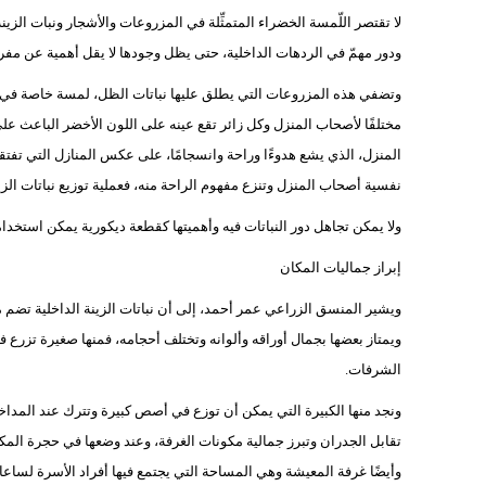
لا تقتصر اللّمسة الخضراء المتمثِّلة في المزروعات والأشجار ونبات الزي
ودور مهمّ في الردهات الداخلية، حتى يظل وجودها لا يقل أهمية عن مفرد
وتضفي هذه المزروعات التي يطلق عليها نباتات الظل، لمسة خاصة في ثنا
مختلفًا لأصحاب المنزل وكل زائر تقع عينه على اللون الأخضر الباعث ع
المنزل، الذي يشع هدوءًا وراحة وانسجامًا، على عكس المنازل التي تفتقر 
نفسية أصحاب المنزل وتنزع مفهوم الراحة منه، فعملية توزيع نباتات الزي
ولا يمكن تجاهل دور النباتات فيه وأهميتها كقطعة ديكورية يمكن استخدا
إبراز جماليات المكان
ويشير المنسق الزراعي عمر أحمد، إلى أن نباتات الزينة الداخلية تضم م
ويمتاز بعضها بجمال أوراقه وألوانه وتختلف أحجامه، فمنها صغيرة تزرع ف
الشرفات.
ونجد منها الكبيرة التي يمكن أن توزع في أصص كبيرة وتترك عند المدا
تقابل الجدران وتبرز جمالية مكونات الغرفة، وعند وضعها في حجرة المك
وأيضًا غرفة المعيشة وهي المساحة التي يجتمع فيها أفراد الأسرة لساع