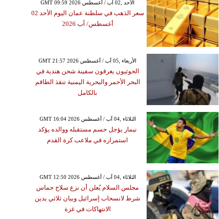
GMT 09:59 2026 الأحد ,02 آب / أغسطس
سعر الذهب في سلطنة عمان اليوم الأحد 02
أغسطس/ آب 2026
GMT 21:57 2026 الأربعاء ,05 آب / أغسطس
الحوثيون يغرقون سفينة شحن هندية في
البحر الأحمر والبحرية اليمنية تنقذ الطاقم
بالكامل
GMT 16:04 2026 الثلاثاء ,04 آب / أغسطس
نيمار يؤجل حسم مستقبله ووالده يؤكد
استمراره في ملاعب كرة القدم
GMT 12:50 2026 الثلاثاء ,04 آب / أغسطس
مجلس السلام يُعلن أن نزع سلاح حماس
شرط لانسحاب إسرائيل وبيان ثلاثي يدين
الانتهاكات في غزة