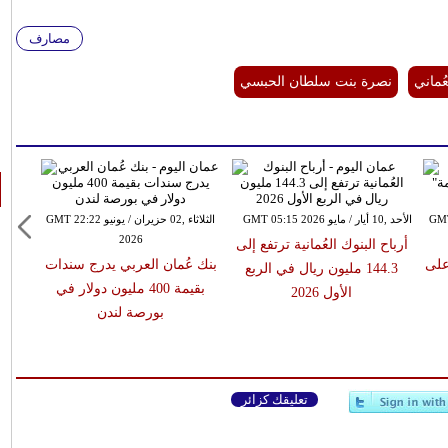
مصارف
ُماني
نصرة بنت سلطان الحبسي
ان GMT 10:14
الأحد ,10 أيار / مايو GMT 05:15 2026
الثلاثاء ,02 حزيران / يونيو GMT 22:22
2026
أرباح البنوك العُمانية ترتفع إلى
على
بنك عُمان العربي يدرج سندات
144.3 مليون ريال في الربع
بقيمة 400 مليون دولار في
الأول 2026
بورصة لندن
تعليقك كزائر