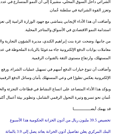
الشرائي داخل السوق المحلي، مشيرةً إلى أن النمو المتسارع في عدد وق
وتعزز القوة الشرائية في سلطنة عُمان.
وأضافت أن هذا الأداء الإيجابي يتماشى مع جهود الوزارة الرامية إلى تع
استدامة النمو الاقتصادي في الأسواق والمتاجر المحلية.
من جانبها، وضحت عزة بنت إبراهيم الكندي، مديرة الشؤون التجارية والتجار
معاملات بوابات الدفع الإلكترونية جاء مدعومًا بالزيادة الملحوظة في ع
المستهلك، وارتفاع مستوى الثقة بالقنوات الرقمية.
وأضافت أن تنوع خيارات الدفع أسهم في تسهيل عمليات الشراء، ورفع مرو
الإلكترونية يعكس تطورًا في وعي المستهلك بأمان وسائل الدفع الرقمية، 
ويؤكد هذا الأداء المتصاعد على اتساع النشاط في قطاعات التجزئة والخد
عُمان نحو تسريع وتيرة التحول الرقمي الشامل، وتطوير بيئة أعمال أكثر
قد يهمك أيضــــــــــــــا
تخصيص 39.5 مليون ريال من أذون الخزانة الحكومية هذا الأسبوع
البنك المركزي يعلن تفاصيل أذون الخزانة بعائد يصل إلى 3.9 بالمائة