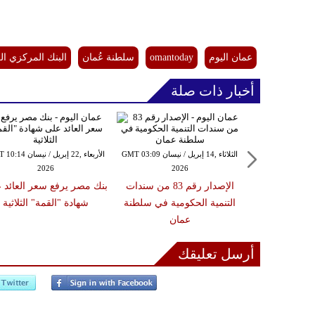
عمان اليوم
omantoday
سلطنة عُمان
البنك المركزي الع
أخبار ذات صلة
الثلاثاء ,14 إبريل / نيسان GMT 03:09
الأربعاء ,22 إبريل / نيس
2026
2026
يال عُماني إجمالي
الإصدار رقم 83 من سندات
بنك مصر يرفع سعر العائد 
زانة الحكومية
التنمية الحكومية في سلطنة
شهادة "القمة" الثلاثية
ذا الأسبوع
عمان
أرسل تعليقك