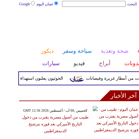
البحث
عمان اليوم
Google
صحة وتغذية
سياحة وسفر
ديكور
دونات
أبراج
فيديو
سيارات
ن أمطار غزيرة وفيضانات
الحوثيون يعلنون استهداف هدف حساس دا
آخر الأخبار
GMT 12:56 2026 الخميس ,06 آب / أغسطس
طبيب من أصول مصرية يقترب من دخول
التاريخ الأميركي بعد فوزه بترشيح
الديمقراطيين