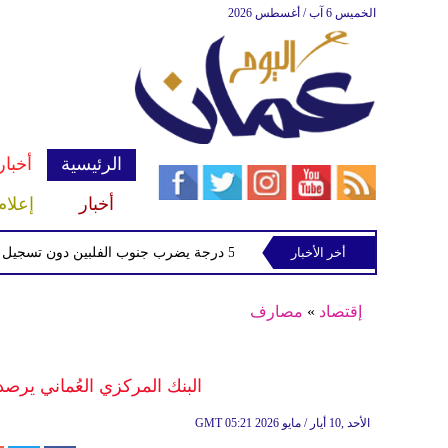
الخميس 6 آب / أغسطس 2026
الرئيسية
أخبار
أخبار
إعلام
إيراني
أخر الأخبار
زلزال بقوة 5.9 درجة يضرب جنوب الفلبين دون تسجيل ضحايا
إقتصاد
»
مصارف
البنك المركزي العُماني يرصد 
05:21 2026 الأحد ,10 أيار / مايو
GMT