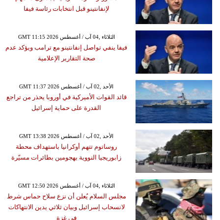
لإنفانتينو قبل انتخابات رئاسة فيفا
GMT 11:15 2026 الثلاثاء ,04 آب / أغسطس
فيفا ينفي تواصل إنفانتينو مع ترامب ويؤكد عدم
صحة التقارير الإعلامية
GMT 11:37 2026 الأحد ,02 آب / أغسطس
قائد القوات الأميركية في أوروبا يحذر من تراجع
القدرة على حماية إسرائيل
GMT 13:38 2026 الأحد ,02 آب / أغسطس
روساتوم تتهم أوكرانيا باستهداف محطة
زابوريجيا النووية بهجومين بطائرات مسيّرة
GMT 12:50 2026 الثلاثاء ,04 آب / أغسطس
مجلس السلام يُعلن أن نزع سلاح حماس شرط
لانسحاب إسرائيل وبيان ثلاثي يدين الانتهاكات
في غزة