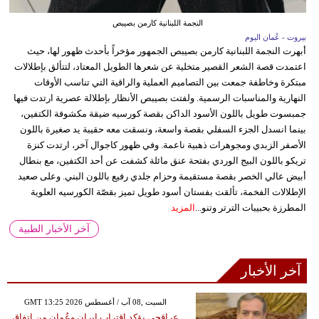
النجمة اللبنانية كارمن بصيبص
بيروت - عُمان اليوم
أبهرت النجمة اللبنانية كارمن بصيبص الجمهور مؤخراً بأحدث ظهور لها، حيث
اعتمدت قصة الشعر القصير متخلية عن شعرها الطويل المعتاد، لتتألق بإطلالات
مبتكرة وخاطفة جمعت بين التصاميم العملية والراقية التي تناسب الأوقات
النهارية والمناسبات الرسمية. ولفتت بصيبص الأنظار بإطلالة عصرية ارتدت فيها
جمبسوت طويل باللون الأسود الداكن بقصة كورسيه ضيقة مكشوفة الكتفين،
بينما انسدل الجزء السفلي بقصة واسعة، ونسقت معه حقيبة يد صغيرة باللون
الأصفر الزبدي ومجوهرات ذهبية ناعمة. وفي ظهور كاجوال آخر، ارتدت كنزة
تريكو باللون البيج الوردي بفتحة عنق مائلة كشفت عن أحد الكتفين، مع بنطال
أبيض عالي الخصر بقصة مستقيمة وحزام جلدي رفيع باللون البني. وعلى صعيد
الإطلالات الفخمة، تألقت بفستان أسود طويل تميز بقصّة الكورسيه العلوية
المطرزة بحبيبات الترتر وتنو...
المزيد
آخر الأخبار الطبية
آخر الأخبار
GMT 13:25 2026 السبت ,08 آب / أغسطس
عراقجي يؤكد اقتراب إيران وعُمان من اتفاق