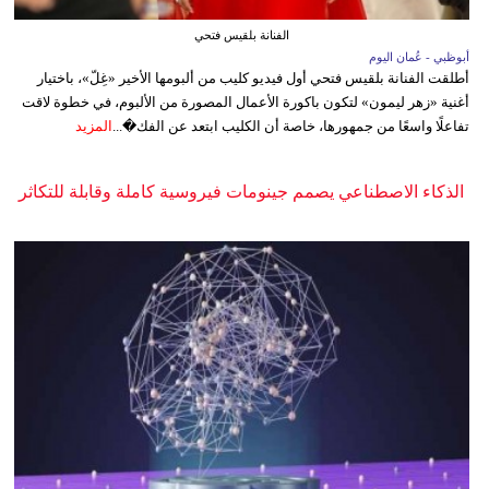
الفنانة بلقيس فتحي
أبوظبي - عُمان اليوم
أطلقت الفنانة بلقيس فتحي أول فيديو كليب من ألبومها الأخير «غِلّ»، باختيار
أغنية «زهر ليمون» لتكون باكورة الأعمال المصورة من الألبوم، في خطوة لاقت
تفاعلًا واسعًا من جمهورها، خاصة أن الكليب ابتعد عن الفك�...
المزيد
الذكاء الاصطناعي يصمم جينومات فيروسية كاملة وقابلة للتكاثر