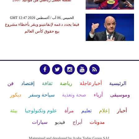
GMT 12:47 2026 الخميس ,06 آب / أغسطس
فيفا يجدد دعمه لإنفانتينو ويقر بأخطاء مشروع
بيع حقوق كأس العالم
الرئيسية
أخبارعاجلة
رياضة
ثقافة
إقتصاد
فن
وموسيقى
أزياء
صحة وتغذية
سياحة وسفر
ديكور
أخبار
إعلام
تعليم
مرأة
علوم وتكنولوجيا
بيئة
مدونات
أبراج
فيديو
سيارات
Maintained and developed by Arabs Today Group SAL