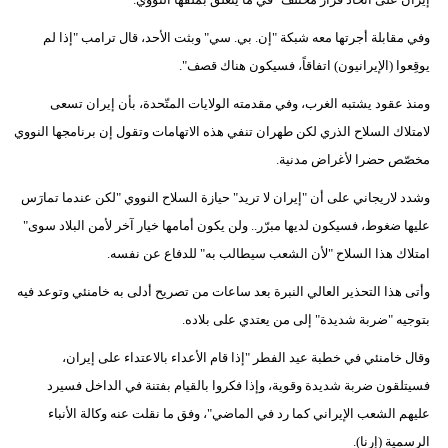
وفي مقابلة أجرتها معه شبكة "إن. بي. سي" وبثت الأحد، قال ترامب "إذا لم
يوقِعوا (الإيرانيون) اتفاقاً، فسيكون هناك قصف".
ومنذ عقود يشتبه الغرب، وفي مقدمته الولايات المتّحدة، بأن إيران تسعى
لامتلاك السلاح الذري لكن طهران تنفي هذه الاتهامات وتقول إن برنامجها النووي
مخصّص حضرا لأغراض مدنية.
وشدد لاريجاني على أن "إيران لا تريد" حيازة السلاح النووي "لكن عندما تمارَس
عليها ضغوط، فسيكون لديها مبرّر.. ولن يكون أمامها خيار آخر لأمن البلاد سوى"
امتلاك هذا السلاح "لأن الشعب سيطالب به" للدفاع عن نفسه.
وأتى هذا التحذير العالي النبرة بعد ساعات من تصريح أدلى به خامنئي وتوعد فيه
بتوجيه "ضربة شديدة" إلى من يعتدي على بلاده.
وقال خامنئي في خطبة عيد الفطر "إذا قام الأعداء بالاعتداء على إيران،
فسيتلقون ضربة شديدة وقوية، وإذا فكروا بالقيام بفتنة في الداخل فسيرد
عليهم الشعب الإيراني كما رد في الماضي"، وفق ما نقلت عنه وكالة الأنباء
الرسمية (إرنا).