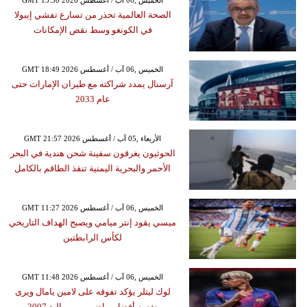
GMT 13:30 2026 الخميس ,06 آب / أغسطس
الصحة العالمية تحذر من تسارع تفشي إيبولا
في الكونغو وسط نقص الإمكانات
GMT 18:49 2026 الخميس ,06 آب / أغسطس
آرسنال يمدد شراكته مع طيران الإمارات حتى
عام 2033
GMT 21:57 2026 الأربعاء ,05 آب / أغسطس
الحوثيون يغرقون سفينة شحن هندية في البحر
الأحمر والبحرية اليمنية تنقذ الطاقم بالكامل
GMT 11:27 2026 الخميس ,06 آب / أغسطس
ميسي يقود إنتر ميامي ويصبح الهداف التاريخي
لكأس الرابطتين
GMT 11:48 2026 الخميس ,06 آب / أغسطس
لوك ليتلر يؤكد تفوقه على لامين يامال ويرى
نفسه أفضل رياضي من مواليد 2007