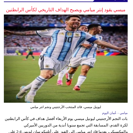
ميسي يقود إنتر ميامي ويصبح الهداف التاريخي لكأس الرابطتين
ليونيل ميسي، قائد المنتخب الأرجنتيني ونجم انتر ميامي
ميامي - عُمان اليوم
بات النجم الأرجنتيني ليونيل ميسي يوم الأربعاء أفضل هداف في كأس الرابطتين
لكرة القدم، المسابقة التي تجمع سنويا أندية من الدوريين الأميركي
والمكسيكي، بعدما قاد إنتر ميامي إلى الفوز على أتلتيكو سان لويس 4-2 على