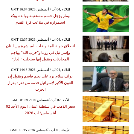
GMT 16:04 2026 الثلاثاء ,04 آب / أغسطس
نيمار يؤجل حسم مستقبله ووالده يؤكد
استمراره في ملاعب كرة القدم
GMT 12:37 2026 الثلاثاء ,04 آب / أغسطس
انطلاق جولة المفاوضات المباشرة بين لبنان
وإسرائيل في روما و"حزب الله" يهاجم
المحادثات ويقول إنها ستجلب "العار"
GMT 14:18 2026 الثلاثاء ,04 آب / أغسطس
نواف سلام يرد على نعيم قاسم ويقول إن
العون الأكبر لإسرائيل قدمه من تفرد بقرار
الحرب
GMT 09:59 2026 الأحد ,02 آب / أغسطس
سعر الذهب في سلطنة عمان اليوم الأحد 02
أغسطس/ آب 2026
GMT 06:35 2026 الأربعاء ,05 آب / أغسطس