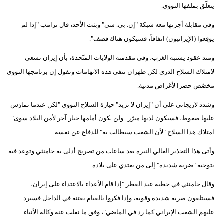
يتعلّق بملفها النووي.
فيديو
وفي مقابلة أجرتها معه شبكة "إن. بي. سي" وبثت الأحد، قال ترامب "إذا لم
سيارات
يوقِعوا (الإيرانيون) اتفاقاً، فسيكون هناك قصف".
ومنذ عقود يشتبه الغرب، وفي مقدمته الولايات المتّحدة، بأن إيران تسعى
لامتلاك السلاح الذري لكن طهران تنفي هذه الاتهامات وتقول إن برنامجها النووي
مخصّص حضرا لأغراض مدنية.
وشدد لاريجاني على أن "إيران لا تريد" حيازة السلاح النووي "لكن عندما تمارَس
عليها ضغوط، فسيكون لديها مبرّر.. ولن يكون أمامها خيار آخر لأمن البلاد سوى"
امتلاك هذا السلاح "لأن الشعب سيطالب به" للدفاع عن نفسه.
وأتى هذا التحذير العالي النبرة بعد ساعات من تصريح أدلى به خامنئي وتوعد فيه
بتوجيه "ضربة شديدة" إلى من يعتدي على بلاده.
وقال خامنئي في خطبة عيد الفطر "إذا قام الأعداء بالاعتداء على إيران،
فسيتلقون ضربة شديدة وقوية، وإذا فكروا بالقيام بفتنة في الداخل فسيرد
عليهم الشعب الإيراني كما رد في الماضي"، وفق ما نقلت عنه وكالة الأنباء