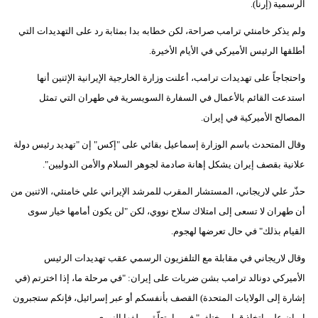
الرسمية (إرنا).
ولم يذكر خامنئي ترامب صراحة، لكن خطابه بدا بمثابة رد على التهديدات التي
أطلقها الرئيس الأميركي في الأيام الأخيرة.
واحتجاجاً على تهديدات ترامب، أعلنت وزارة الخارجية الإيرانية الإثنين أنها
استدعت القائم بالأعمال في السفارة السويسرية في طهران التي تمثل
المصالح الأميركية في إيران.
وقال المتحدث باسم الوزارة إسماعيل بقائي على "إكس" إن "تهديد رئيس دولة
علانية بقصف إيران يشكل إهانة صادمة لجوهر السلام والأمن الدوليين".
حذّر علي لاريجاني، المستشار المقرب للمرشد الإيراني علي خامنئي، الاثنين من
أن طهران لا تسعى إلى امتلاك سلاح نووي، لكن "لن يكون أمامها خيار سوى
القيام بذلك" في حال تعرضها لهجوم.
وقال لاريجاني في مقابلة مع التلفزيون الرسمي عقب تهديدات الرئيس
الأميركي دونالد ترامب بشن ضربات على إيران: "في مرحلة ما، إذا اخترتم (في
إشارة إلى الولايات المتحدة) القصف بأنفسكم أو عبر إسرائيل، فإنكم ستجبرون
إيران على اتخاذ قرار مختلف" في ما يتعلّق بملفها النووي.