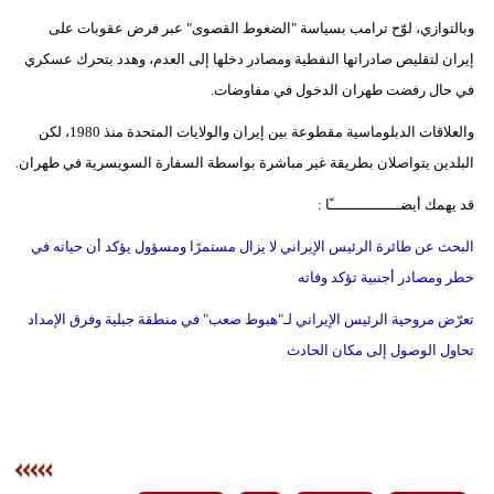
وبالتوازي، لوّح ترامب بسياسة "الضغوط القصوى" عبر فرض عقوبات على
إيران لتقليص صادراتها النفطية ومصادر دخلها إلى العدم، وهدد بتحرك عسكري
في حال رفضت طهران الدخول في مفاوضات.
والعلاقات الدبلوماسية مقطوعة بين إيران والولايات المتحدة منذ 1980، لكن
البلدين يتواصلان بطريقة غير مباشرة بواسطة السفارة السويسرية في طهران.
قد يهمك أيضــــــــــــــــًا :
البحث عن طائرة الرئيس الإيراني لا يزال مستمرًا ومسؤول يؤكد أن حياته في
خطر ومصادر أجنبية تؤكد وفاته
تعرّض مروحية الرئيس الإيراني لـ"هبوط صعب" في منطقة جبلية وفرق الإمداد
تحاول الوصول إلى مكان الحادث