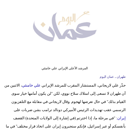
وسفر
ديكور
أخبار
إعلام
تعليم
مرأة
المرشد الأعلى الإيراني علي خامنئي
طهران ـ عمان اليوم
علوم
حذّر علي لاريجاني، المستشار المقرب للمرشد الإيراني
علي خامنئي
، الاثنين من
وتكنولوجيا
أن طهران لا تسعى إلى امتلاك سلاح نووي، لكن "لن يكون أمامها خيار سوى
بيئة
القيام بذلك" في حال تعرضها لهجوم. وقال لاريجاني في مقابلة مع التلفزيون
الرسمي عقب تهديدات الرئيس الأميركي دونالد ترامب بشن ضربات على
مدوَّنات
إيران
: "في مرحلة ما، إذا اخترتم (في إشارة إلى الولايات المتحدة) القصف
بأنفسكم أو عبر إسرائيل، فإنكم ستجبرون إيران على اتخاذ قرار مختلف" في ما
أبراج