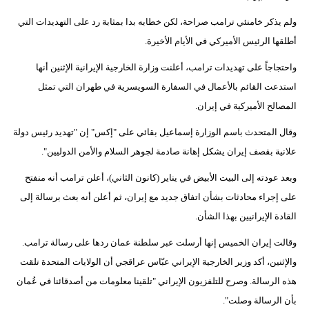
ولم يذكر خامنئي ترامب صراحة، لكن خطابه بدا بمثابة رد على التهديدات التي
أطلقها الرئيس الأميركي في الأيام الأخيرة.
واحتجاجاً على تهديدات ترامب، أعلنت وزارة الخارجية الإيرانية الإثنين أنها
استدعت القائم بالأعمال في السفارة السويسرية في طهران التي تمثل
المصالح الأميركية في إيران.
وقال المتحدث باسم الوزارة إسماعيل بقائي على "إكس" إن "تهديد رئيس دولة
علانية بقصف إيران يشكل إهانة صادمة لجوهر السلام والأمن الدوليين".
وبعد عودته إلى البيت الأبيض في يناير (كانون الثاني)، أعلن ترامب أنه منفتح
على إجراء محادثات بشأن اتفاق جديد مع إيران، ثم أعلن أنه بعث برسالة إلى
القادة الإيرانيين بهذا الشأن.
وقالت إيران الخميس إنها أرسلت عبر سلطنة عمان ردها على رسالة ترامب.
والإثنين، أكد وزير الخارجية الإيراني عبّاس عراقجي أن الولايات المتحدة تلقت
هذه الرسالة. وصرح للتلفزيون الإيراني "تلقينا معلومات من أصدقائنا في عُمان
بأن الرسالة وصلت".