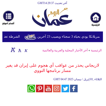
آخر تحديث GMT14:29:37
الرئيسية
أخبارعاجلة
رياضة
ثقافة
 بحياة 3 سجناء ويصيب 23 آخرين
الشرطة تعتقل إمرأ
إقتصاد
الرئيسية
»
أخر الأخبار المحلية والعربية والعالمية
فن
وموسيقى
لاريجاني يحذر من عواقب أي هجوم على إيران قد يغير
مسار برنامجها النووي
أزياء
04:47 2025 الثلاثاء ,01 إبريل / نيسان
GMT
صحة
وتغذية
سياحة