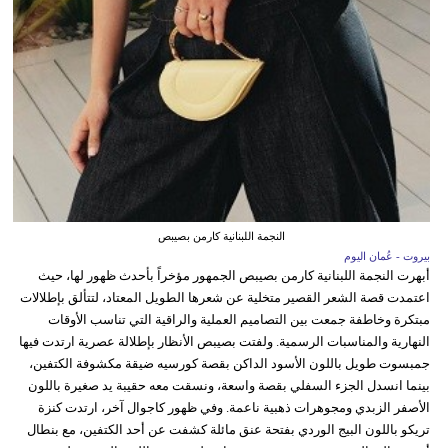
النجمة اللبنانية كارمن بصيبص
بيروت - عُمان اليوم
أبهرت النجمة اللبنانية كارمن بصيبص الجمهور مؤخراً بأحدث ظهور لها، حيث
اعتمدت قصة الشعر القصير متخلية عن شعرها الطويل المعتاد، لتتألق بإطلالات
مبتكرة وخاطفة جمعت بين التصاميم العملية والراقية التي تناسب الأوقات
النهارية والمناسبات الرسمية. ولفتت بصيبص الأنظار بإطلالة عصرية ارتدت فيها
جمبسوت طويل باللون الأسود الداكن بقصة كورسيه ضيقة مكشوفة الكتفين،
بينما انسدل الجزء السفلي بقصة واسعة، ونسقت معه حقيبة يد صغيرة باللون
الأصفر الزبدي ومجوهرات ذهبية ناعمة. وفي ظهور كاجوال آخر، ارتدت كنزة
تريكو باللون البيج الوردي بفتحة عنق مائلة كشفت عن أحد الكتفين، مع بنطال