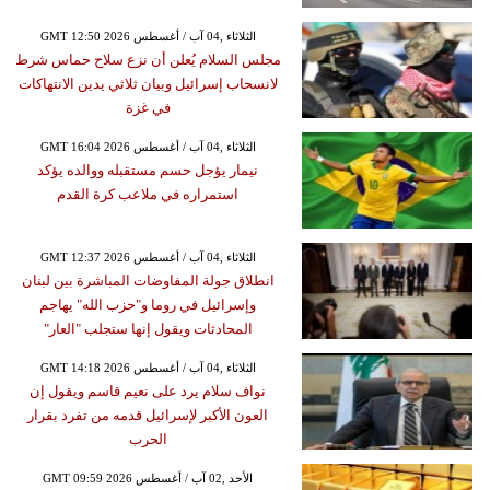
GMT 12:50 2026 الثلاثاء ,04 آب / أغسطس
مجلس السلام يُعلن أن نزع سلاح حماس شرط
لانسحاب إسرائيل وبيان ثلاثي يدين الانتهاكات
في غزة
GMT 16:04 2026 الثلاثاء ,04 آب / أغسطس
نيمار يؤجل حسم مستقبله ووالده يؤكد
استمراره في ملاعب كرة القدم
GMT 12:37 2026 الثلاثاء ,04 آب / أغسطس
انطلاق جولة المفاوضات المباشرة بين لبنان
وإسرائيل في روما و"حزب الله" يهاجم
المحادثات ويقول إنها ستجلب "العار"
GMT 14:18 2026 الثلاثاء ,04 آب / أغسطس
نواف سلام يرد على نعيم قاسم ويقول إن
العون الأكبر لإسرائيل قدمه من تفرد بقرار
الحرب
GMT 09:59 2026 الأحد ,02 آب / أغسطس