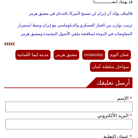
قد يهمك أيضــــــــــــــا
قاليباف يؤكد أن إيران لن تسمح لأميركا بالتدخل في مضيق هرمز
ترمب يوازن بين الخيار العسكري والدبلوماسي مع إيران وسط استمرار
المفاوضات في الدوحة لمناقشة ملفي الأصول المجمدة ومضيق هرمز
عمان اليوم
omantoday
مضيق هرمز
مدينة ليما العُمانية
سواحل سلطنة عُمان
أرسل تعليقك
*
الإسم
*
البريد الألكتروني
*
عنوان التعليق