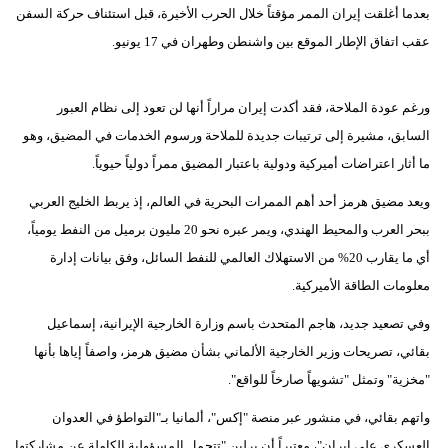
بعدما أغلقت إيران الممر مؤقتاً خلال الحرب الأخيرة، قبل استئناف حركة السفن
عقب اتفاق الإطار الموقع بين واشنطن وطهران في 17 يونيو.
ورغم عودة الملاحة، فقد أكدت إيران مراراً أنها لن تعود إلى نظام العبور
السابق، مشيرة إلى ترتيبات جديدة للملاحة ورسوم الخدمات في المضيق، وهو
ما أثار اعتراضات أميركية ودولية باعتبار المضيق ممراً دولياً حيوياً.
ويعد مضيق هرمز أحد أهم الممرات البحرية في العالم، إذ يربط الخليج العربي
ببحر العرب والمحيط الهندي، ويمر عبره نحو 20 مليون برميل من النفط يومياً،
أي ما يقارب 20% من الاستهلاك العالمي للنفط السائل، وفق بيانات إدارة
معلومات الطاقة الأميركية.
وفي تصعيد جديد، هاجم المتحدث باسم وزارة الخارجية الإيرانية، إسماعيل
بقائي، تصريحات وزير الخارجية الألماني بشأن مضيق هرمز، واصفاً إياها بأنها
"مخزية" وتمثل "تشويهاً صارخاً للواقع".
واتهم بقائي، في منشور عبر منصة "إكس"، ألمانيا بـ"التواطؤ في العدوان
العسكري على إيران"، معتبراً أن برلين "تتحمل المسؤولية الكاملة عن مشاركتها