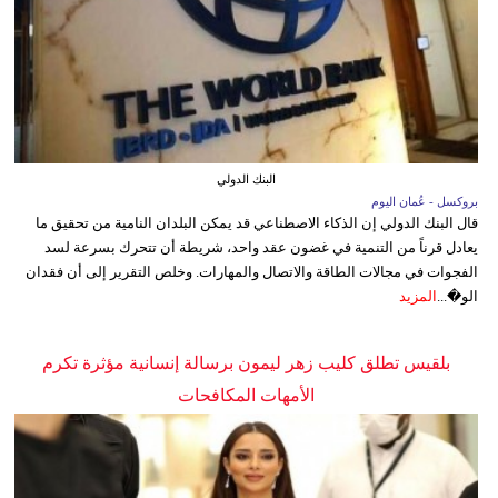
البنك الدولي
بروكسل - عُمان اليوم
قال البنك الدولي إن الذكاء الاصطناعي قد يمكن البلدان النامية من تحقيق ما
يعادل قرناً من التنمية في غضون عقد واحد، شريطة أن تتحرك بسرعة لسد
الفجوات في مجالات الطاقة والاتصال والمهارات. وخلص التقرير إلى أن فقدان
الو�...
المزيد
بلقيس تطلق كليب زهر ليمون برسالة إنسانية مؤثرة تكرم
الأمهات المكافحات