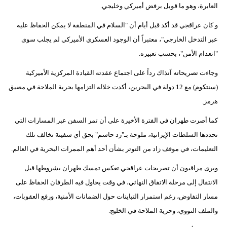
العابرة، وهو ما قوبل برفض أميركي وخليجي.
و كان عراقجي قد أكد قبل أيام أن "السلام في المنطقة لا يمكن الحفاظ عليه
عبر التدخل الخارجي"، معتبراً أن الوجود العسكري الأميركي لم يجلب سوى
"انعدام الأمن"، بحسب تعبيره.
وجاءت تصريحاته آنذاك رداً على اجتماع عقدته القيادة المركزية الأميركية
(سنتكوم) مع 12 دولة في البحرين، أكدت خلاله التزامها بحرية الملاحة في مضيق
هرمز.
كما أصرت طهران في الفترة الأخيرة على أن تمر السفن عبر المسارات التي
تحددها السلطات الإيرانية، ملوحة بـ"رد حاسم" بحق أي سفينة تخالف تلك
التعليمات، في موقف زاد من التوتر بشأن أحد أهم الممرات البحرية في العالم.
ويرى مراقبون أن تصريحات عراقجي تعكس تمسك طهران بشروطها قبل
الانتقال إلى مرحلة الاتفاق النهائي، في وقت يحاول فيه الطرفان الحفاظ على
مسار التفاوض، رغم استمرار التباينات حول الضمانات الأمنية، ورفع العقوبات،
والملف النووي، وحرية الملاحة في الخليج.