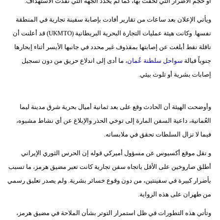
أو حجم الأضرار التي لحقت بها، كما لم يحدد الجهة التي نفذت الاستهداف.
فيديو
ويأتي الإعلان بعد ساعات من تقارير أفادت بإصابة سفينة تجارية في المنطقة
نفسها. وكانت هيئة عمليات التجارة البحرية البريطانية (UKMTO) قد أعلنت أن
سيارات
ناقلة نفط أبلغت عن إصابتها بمقذوف غير محدد في جانبها الأيسر أثناء إبحارها
جنوباً قبالة
سواحل سلطنة عُمان
، ما أدى إلى اندلاع حريق من دون تسجيل
إصابات بشرية أو تلوث بيئي.
وأوضحت الهيئة أن الحادث وقع على بعد ثمانية أميال بحرية شرق مدينة ليما
العُمانية، داعية السفن المارة إلى توخي الحذر والإبلاغ عن أي نشاط مشبوه،
فيما لا تزال السلطات تحقق في ملابساته.
و نقل موقع أكسيوس عن مسؤول أميركي قوله إن الحرس الثوري الإيراني
أطلق صاروخين على الأقل باتجاه سفن تجارية كانت تعبر مضيق هرمز، ما تسبب
بأضرار كبيرة في سفينتين، من دون وقوع خسائر بشرية. ولم يصدر تعليق رسمي
من طهران على هذه الرواية.
وتأتي هذه التطورات في ظل استمرار التوتر بشأن الملاحة في مضيق هرمز،