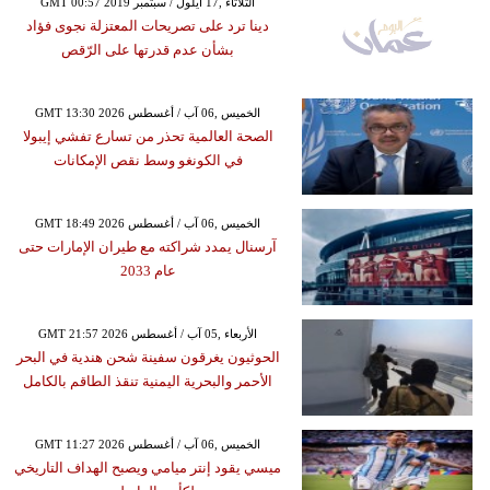
GMT 00:57 2019 الثلاثاء ,17 أيلول / سبتمبر
دينا ترد على تصريحات المعتزلة نجوى فؤاد
بشأن عدم قدرتها على الرّقص
GMT 13:30 2026 الخميس ,06 آب / أغسطس
الصحة العالمية تحذر من تسارع تفشي إيبولا
في الكونغو وسط نقص الإمكانات
GMT 18:49 2026 الخميس ,06 آب / أغسطس
آرسنال يمدد شراكته مع طيران الإمارات حتى
عام 2033
GMT 21:57 2026 الأربعاء ,05 آب / أغسطس
الحوثيون يغرقون سفينة شحن هندية في البحر
الأحمر والبحرية اليمنية تنقذ الطاقم بالكامل
GMT 11:27 2026 الخميس ,06 آب / أغسطس
ميسي يقود إنتر ميامي ويصبح الهداف التاريخي