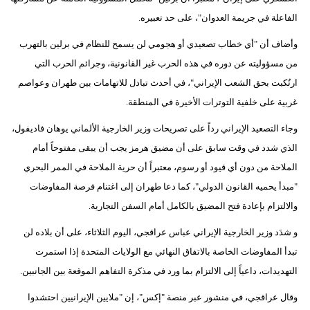
الفاعلة في جريمة العدوان"، على حد تعبيره.
وأضاف أن "أي خطاب تصعيدي أو هجومي لن يسمح للنظام في برلين بالتهرب
من مسؤوليته عن دوره في هذه الحرب غير القانونية، وجرائم الحرب التي
ارتُكبت بحق الشعب الإيراني"، في أحدث تبادل للاتهامات بين طهران وعواصم
غربية على خلفية التوترات الأخيرة في المنطقة.
وجاء التصعيد الإيراني رداً على تصريحات وزير الخارجية الألماني يوهان فاديفول،
الذي شدد في وقت سابق على أن مضيق هرمز يجب أن يبقى مفتوحاً أمام
الملاحة من دون أي قيود أو رسوم، معتبراً أن حرية الملاحة في الممر البحري
"مبدأ يحميه القانون الدولي"، كما دعا طهران إلى اغتنام فرصة المفاوضات
والالتزام بإعادة فتح المضيق بالكامل أمام السفن التجارية.
و شدَد وزير الخارجية الإيراني عباس عراقجي، اليوم الثلاثاء، على أن بلاده لن
تبدأ المفاوضات الخاصة بالاتفاق النهائي مع الولايات المتحدة إذا استمرت
التهديدات، داعياً إلى الالتزام بما ورد في مذكرة التفاهم الموقعة بين الجانبين.
وقال عراقجي، في منشور عبر منصة "إكس"، إن "ملايين الإيرانيين احتشدوا