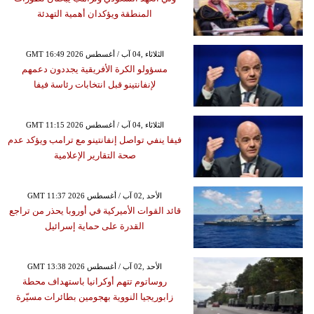
المنطقة ويؤكدان أهمية التهدئة
GMT 16:49 2026 الثلاثاء ,04 آب / أغسطس
مسؤولو الكرة الأفريقية يجددون دعمهم
لإنفانتينو قبل انتخابات رئاسة فيفا
GMT 11:15 2026 الثلاثاء ,04 آب / أغسطس
فيفا ينفي تواصل إنفانتينو مع ترامب ويؤكد عدم
صحة التقارير الإعلامية
GMT 11:37 2026 الأحد ,02 آب / أغسطس
قائد القوات الأميركية في أوروبا يحذر من تراجع
القدرة على حماية إسرائيل
GMT 13:38 2026 الأحد ,02 آب / أغسطس
روساتوم تتهم أوكرانيا باستهداف محطة
زابوريجيا النووية بهجومين بطائرات مسيّرة