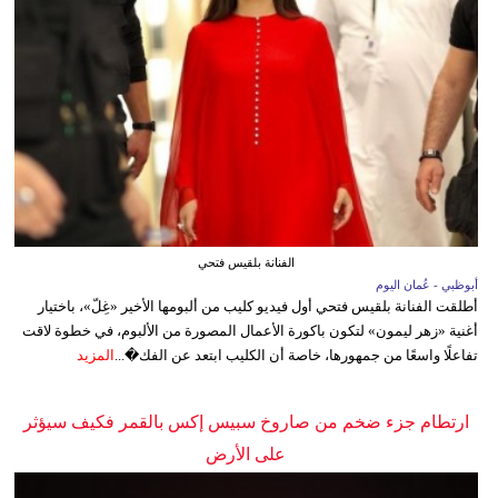
الفنانة بلقيس فتحي
أبوظبي - عُمان اليوم
أطلقت الفنانة بلقيس فتحي أول فيديو كليب من ألبومها الأخير «غِلّ»، باختيار
أغنية «زهر ليمون» لتكون باكورة الأعمال المصورة من الألبوم، في خطوة لاقت
تفاعلًا واسعًا من جمهورها، خاصة أن الكليب ابتعد عن الفك�...
المزيد
ارتطام جزء ضخم من صاروخ سبيس إكس بالقمر فكيف سيؤثر
على الأرض