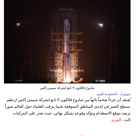
صاروخ فالكون 9 تابع لشركة سبيس إكس
نيويورك - السعودية اليوم
يُعتقد أن جزءاً ضخماً تائهاً من صاروخ فالكون 9 تابع لشركة سبيس إكس ارتطم
بسطح القمر في إحدى المناطق المتوقعة، فيما يترقب العلماء حول العالم صوراً
ترصد موقع الاصطدام وتؤكد وقوعه بشكل نهائي، حيث تعذر على المركبات
الت...
المزيد