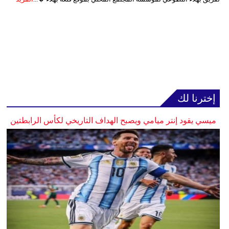
إخترنا لك
ميسي يقود إنتر ميامي ويصبح الهداف التاريخي لكأس الرابطتين