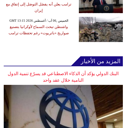
ترامب يعلن أنه يفضَل التوصَل إلى إتفاق مع
إيران
GMT 13:15 2026 الخميس ,06 آب / أغسطس
واشنطن تبحث السماح لأوكرانيا بتصنيع
صواريخ «باتريوت» رغم تحفظات ترامب
المزيد من الأخبار
البنك الدولي يؤكد أن الذكاء الاصطناعي قد يسرّع تنمية الدول
النامية خلال عقد واحد