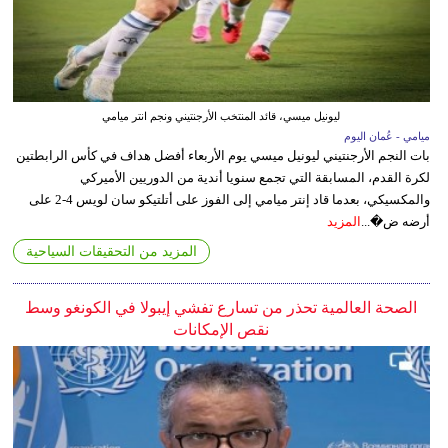
ليونيل ميسي، قائد المنتخب الأرجنتيني ونجم انتر ميامي
ميامي - عُمان اليوم
بات النجم الأرجنتيني ليونيل ميسي يوم الأربعاء أفضل هداف في كأس الرابطتين
لكرة القدم، المسابقة التي تجمع سنويا أندية من الدوريين الأميركي
والمكسيكي، بعدما قاد إنتر ميامي إلى الفوز على أتلتيكو سان لويس 4-2 على
أرضه ض�...
المزيد
المزيد من التحقيقات السياحية
الصحة العالمية تحذر من تسارع تفشي إيبولا في الكونغو وسط
نقص الإمكانات