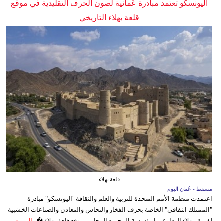
اليونسكو تعتمد مبادرة عُمانية لصون الحرف التقليدية في موقع
قلعة بهلاء التاريخي
قلعة بهلاء
مسقط - عُمان اليوم
اعتمدت منظمة الأمم المتحدة للتربية والعلم والثقافة "اليونسكو" مبادرة
"الممتلك الثقافي" الخاصة بحرف الفخار والنحاس والمعادن والصناعات الخشبية
لفريق بهلاء التطوعي لمؤسسة المجتمع المحلي بموقع قلعة بهلاء �...
المزيد