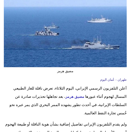
وسفر
ديكور
أخبار
إعلام
تعليم
مرأة
مضيق هرمز
علوم
طهران - عُمان اليوم
وتكنولوجيا
أعلن التلفزيون الرسمي الإيراني، اليوم الثلاثاء، تعرض ناقلة للغاز الطبيعي
المسال لهجوم أثناء عبورها
مضيق هرمز
، بعد تجاهلها تحذيرات صادرة عن
بيئة
السلطات الإيرانية، في أحدث تطور يشهده الممر البحري الذي يمر عبره نحو
خُمس تجارة النفط العالمية.
مدوَّنات
ولم يقدم التلفزيون الإيراني تفاصيل إضافية بشأن هوية الناقلة أو طبيعة الهجوم
أبراج