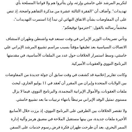
لتكريم المرشد علي خامنئي وإرثه، ولن يتأثروا هم ولا قواتنا المسلحة بأي
تهديدات". وأضاف أن "الفقرة الثالثة عشرة من مذكرة التفاهم واضحة، إذ تنص
على أن المفاوضات بشأن الاتفاق النهائي لن تبدأ إذا استمرت التهديدات"،
مختتماً رسالته بالقول: "احترموا توقيعكم".
وتأتي تصريحات الوزير الإيراني في وقت تستعد فيه واشنطن وطهران لاستئناف
الاتصالات السياسية بعد تعليقها مؤقتاً بسبب مراسم تشييع المرشد الإيراني علي
خامنئي، وسط استمرار الخلافات حول عدد من الملفات الأساسية، في مقدمتها
البرنامج النووي والعقوبات الأميركية.
وكانت تقارير إعلامية قد كشفت في وقت سابق أن جولة جديدة من المفاوضات
بين الولايات المتحدة وإيران من المقرر أن تُعقد في 11 يوليو الجاري، لبحث
ملفات العقوبات، والأموال الإيرانية المجمدة، والبرنامج النووي، فيما لا يزال
مستوى تمثيل الوفد الإيراني مرتبطاً بانتهاء ترتيبات ما بعد تشييع خامنئي.
ولا تقتصر الخلافات بين الطرفين على البرنامج النووي، إذ برزت خلال الأسابيع
الأخيرة ملفات جديدة، من بينها مستقبل الملاحة في مضيق هرمز وآلية إدارة
الممر البحري، بعد أن طرحت طهران فكرة فرض رسوم خدمات على السفن