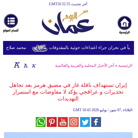
آخر تحديث GMT16:52:55
الرئيسية
أخبارعاجلة
رياضة
ثقافة
محمد صلاح يصل تركي
إقتصاد
الرئيسية
»
أخر الأخبار المحلية والعربية والعالمية
فن
وموسيقى
إيران تستهداف ناقلة غاز في مضيق هرمز بعد تجاهل
تحذيرات و عراقجي يؤكد لا مفاوضات مع استمرار
أزياء
التهديدات
صحة
10:43 2026 الثلاثاء ,07 تموز / يوليو
GMT
وتغذية
سياحة