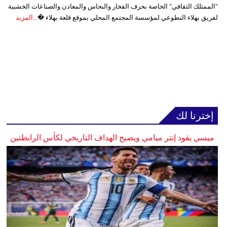
"الممتلك الثقافي" الخاصة بحرف الفخار والنحاس والمعادن والصناعات الخشبية
لفريق بهلاء التطوعي لمؤسسة المجتمع المحلي بموقع قلعة بهلاء �...
المزيد
إخترنا لك
ميسي يقود إنتر ميامي ويصبح الهداف التاريخي لكأس الرابطتين