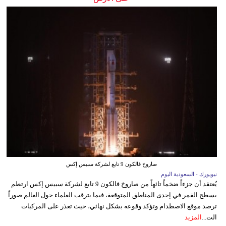
صاروخ فالكون 9 تابع لشركة سبيس إكس
نيويورك - السعودية اليوم
يُعتقد أن جزءاً ضخماً تائهاً من صاروخ فالكون 9 تابع لشركة سبيس إكس ارتطم
بسطح القمر في إحدى المناطق المتوقعة، فيما يترقب العلماء حول العالم صوراً
ترصد موقع الاصطدام وتؤكد وقوعه بشكل نهائي، حيث تعذر على المركبات
الت...
المزيد