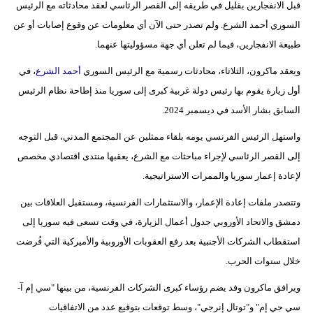
قبل الانفجارين بقليل في طريقه إلى القصر الرئاسي لعقد محادثاته مع الرئيس
فيديو
السوري أحمد الشرع. ولم تصدر حتى الآن أي معلومات عن وقوع إصابات أو عن
طبيعة الانفجارين، فيما لم تعلن أي جهة مسؤوليتها عنهما.
سيارات
ويعقد ماكرون، الثلاثاء، محادثات رسمية مع الرئيس السوري
أحمد الشرع
، في
أول زيارة يقوم بها رئيس دولة غربية كبرى إلى سوريا منذ إطاحة نظام الرئيس
السابق بشار الأسد في ديسمبر 2024.
واستهل الرئيس الفرنسي يومه بلقاء ممثلين عن المجتمع المدني، قبل التوجه
إلى القصر الرئاسي لإجراء مباحثات مع الشرع، يعقبها منتدى اقتصادي مخصص
لإعادة إعمار سوريا والممرات الاستراتيجية.
وتتصدر ملفات إعادة الإعمار، والاستثمارات الفرنسية، ومستقبل العلاقات بين
دمشق والاتحاد الأوروبي جدول أعمال الزيارة، في وقت تسعى فيه سوريا إلى
استقطاب الشركات الأجنبية بعد رفع العقوبات الأوروبية والأميركية التي فُرضت
خلال سنوات الحرب.
ويرافق ماكرون وفد يضم رؤساء كبرى الشركات الفرنسية، من بينها "سي إم آ-
سي جي إم" و"توتال إنرجي"، وسط توقعات بتوقيع عدد من الاتفاقيات