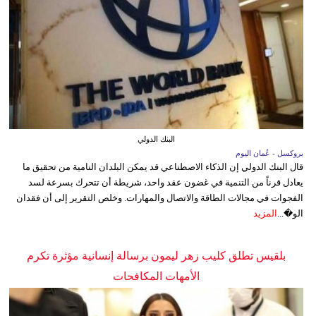
البنك الدولي
بروكسل - عُمان اليوم
قال البنك الدولي إن الذكاء الاصطناعي قد يمكن البلدان النامية من تحقيق ما
يعادل قرناً من التنمية في غضون عقد واحد، شريطة أن تتحرك بسرعة لسد
الفجوات في مجالات الطاقة والاتصال والمهارات. وخلص التقرير إلى أن فقدان
الو�...
المزيد
بلقيس تطلق كليب زهر ليمون برسالة إنسانية مؤثرة تكرم
الأمهات المكافحات