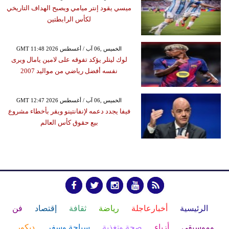
ميسي يقود إنتر ميامي ويصبح الهداف التاريخي
لكأس الرابطتين
GMT 11:48 2026 الخميس ,06 آب / أغسطس
لوك ليتلر يؤكد تفوقه على لامين يامال ويرى
نفسه أفضل رياضي من مواليد 2007
GMT 12:47 2026 الخميس ,06 آب / أغسطس
فيفا يجدد دعمه لإنفانتينو ويقر بأخطاء مشروع
بيع حقوق كأس العالم
الرئيسية
أخبارعاجلة
رياضة
ثقافة
إقتصاد
فن
وموسيقى
أزياء
صحة وتغذية
سياحة وسفر
ديكور