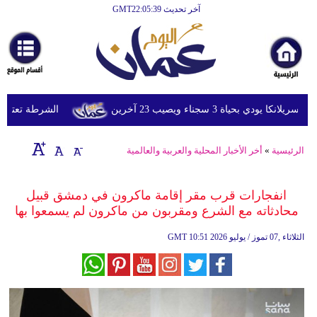
آخر تحديث GMT22:05:39
الرئيسية
أخبارعاجلة
رياضة
ثقافة
 بحياة 3 سجناء ويصيب 23 آخرين
الشرطة تعتقل إمرأ
إقتصاد
الرئيسية
»
أخر الأخبار المحلية والعربية والعالمية
فن
وموسيقى
انفجارات قرب مقر إقامة ماكرون في دمشق قبيل
محادثاته مع الشرع ومقربون من ماكرون لم يسمعوا بها
أزياء
10:51 2026 الثلاثاء ,07 تموز / يوليو
GMT
صحة
وتغذية
سياحة