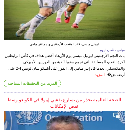
ليونيل ميسي، قائد المنتخب الأرجنتيني ونجم انتر ميامي
ميامي - عُمان اليوم
بات النجم الأرجنتيني ليونيل ميسي يوم الأربعاء أفضل هداف في كأس الرابطتين
لكرة القدم، المسابقة التي تجمع سنويا أندية من الدوريين الأميركي
والمكسيكي، بعدما قاد إنتر ميامي إلى الفوز على أتلتيكو سان لويس 4-2 على
أرضه ض�...
المزيد
المزيد من التحقيقات السياحية
الصحة العالمية تحذر من تسارع تفشي إيبولا في الكونغو وسط
نقص الإمكانات