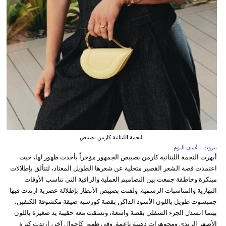
النجمة اللبنانية كارمن بصيبص
بيروت - عُمان اليوم
أبهرت النجمة اللبنانية كارمن بصيبص الجمهور مؤخراً بأحدث ظهور لها، حيث
اعتمدت قصة الشعر القصير متخلية عن شعرها الطويل المعتاد، لتتألق بإطلالات
مبتكرة وخاطفة جمعت بين التصاميم العملية والراقية التي تناسب الأوقات
النهارية والمناسبات الرسمية. ولفتت بصيبص الأنظار بإطلالة عصرية ارتدت فيها
جمبسوت طويل باللون الأسود الداكن بقصة كورسيه ضيقة مكشوفة الكتفين،
بينما انسدل الجزء السفلي بقصة واسعة، ونسقت معه حقيبة يد صغيرة باللون
الأصفر الزبدي ومجوهرات ذهبية ناعمة. وفي ظهور كاجوال آخر، ارتدت كنزة