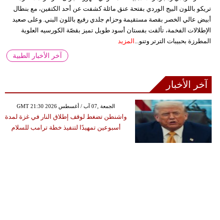
تريكو باللون البيج الوردي بفتحة عنق مائلة كشفت عن أحد الكتفين، مع بنطال
أبيض عالي الخصر بقصة مستقيمة وحزام جلدي رفيع باللون البني. وعلى صعيد
الإطلالات الفخمة، تألقت بفستان أسود طويل تميز بقصّة الكورسيه العلوية
المطرزة بحبيبات الترتر وتنو...
المزيد
آخر الأخبار الطبية
آخر الأخبار
GMT 21:30 2026 الجمعة ,07 آب / أغسطس
واشنطن تضغط لوقف إطلاق النار في غزة لمدة
أسبوعين تمهيدًا لتنفيذ خطة ترامب للسلام