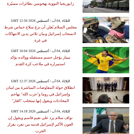
زابوريجيا النووية بهجومين بطائرات مسيّرة
GMT 12:50 2026 الثلاثاء ,04 آب / أغسطس
مجلس السلام يُعلن أن نزع سلاح حماس شرط
لانسحاب إسرائيل وبيان ثلاثي يدين الانتهاكات
في غزة
GMT 16:04 2026 الثلاثاء ,04 آب / أغسطس
نيمار يؤجل حسم مستقبله ووالده يؤكد
استمراره في ملاعب كرة القدم
GMT 12:37 2026 الثلاثاء ,04 آب / أغسطس
انطلاق جولة المفاوضات المباشرة بين لبنان
وإسرائيل في روما و"حزب الله" يهاجم
المحادثات ويقول إنها ستجلب "العار"
GMT 14:18 2026 الثلاثاء ,04 آب / أغسطس
نواف سلام يرد على نعيم قاسم ويقول إن
العون الأكبر لإسرائيل قدمه من تفرد بقرار
الحرب