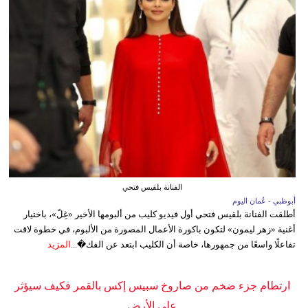
الفنانة بلقيس فتحي
أبوظبي - عُمان اليوم
أطلقت الفنانة بلقيس فتحي أول فيديو كليب من ألبومها الأخير «غِلّ»، باختيار
أغنية «زهر ليمون» لتكون باكورة الأعمال المصورة من الألبوم، في خطوة لاقت
تفاعلًا واسعًا من جمهورها، خاصة أن الكليب ابتعد عن الفك�...
المزيد
ارتطام جزء ضخم من صاروخ سبيس إكس بالقمر فكيف سيؤثر
على الأرض