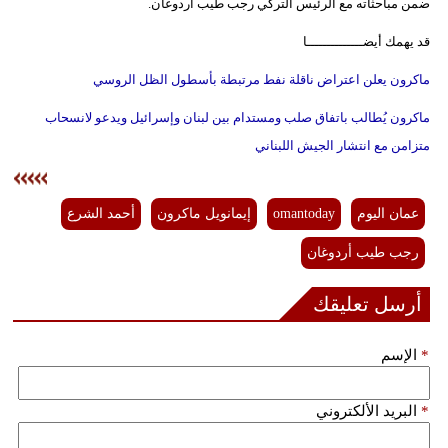
ضمن مباحثاته مع الرئيس التركي رجب طيب أردوغان.
قد يهمك أيضــــــــــــــا
ماكرون يعلن اعتراض ناقلة نفط مرتبطة بأسطول الظل الروسي
ماكرون يُطالب باتفاق صلب ومستدام بين لبنان وإسرائيل ويدعو لانسحاب
متزامن مع انتشار الجيش اللبناني
عمان اليوم
omantoday
إيمانويل ماكرون
أحمد الشرع
رجب طيب أردوغان
أرسل تعليقك
*
الإسم
*
البريد الألكتروني