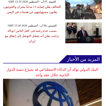
GMT 12:33 2026 الجمعة ,07 آب / أغسطس
التحالف يعلن إصابة 11 مدنيًا بنجران والحوثيون
يعلنون مسؤوليتهم عن هجمات في اليمن
GMT 13:18 2026 الخميس ,06 آب / أغسطس
بسبب عدم رغبته في "قتل الناس"دونالد
ترامب يعلن أنه يفضَل التوصَل إلى إتفاق مع
إيران
المزيد من الأخبار
البنك الدولي يؤكد أن الذكاء الاصطناعي قد يسرّع تنمية الدول
النامية خلال عقد واحد