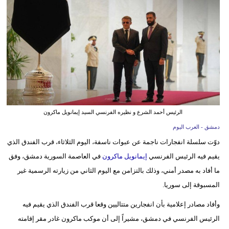
وسفر
ديكور
أخبار
إعلام
تعليم
الرئيس أحمد الشرع و نظيره الفرنسي السيد إيمانويل ماكرون
مرأة
دمشق - العرب اليوم
علوم
دوّت سلسلة انفجارات ناجمة عن عبوات ناسفة، اليوم الثلاثاء، قرب الفندق الذي
وتكنولوجيا
يقيم فيه الرئيس الفرنسي
إيمانويل ماكرون
في العاصمة السورية دمشق، وفق
ما أفاد به مصدر أمني، وذلك بالتزامن مع اليوم الثاني من زيارته الرسمية غير
بيئة
المسبوقة إلى سوريا.
مدوَّنات
وأفاد مصادر إعلامية بأن انفجارين متتاليين وقعا قرب الفندق الذي يقيم فيه
الرئيس الفرنسي في دمشق، مشيراً إلى أن موكب ماكرون غادر مقر إقامته
أبراج