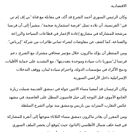
الاقتصادية.
وكان الرئيس السوري أحمد الشرع قد أكد، في مقابلة مع قناة "بي إف إم تي
في" الفرنسية، أن بلاده تمثل "فرصة استثمارية ضخمة"، مشيراً إلى أن فرنسا
مرشحة للمشاركة في مشاريع إعادة الإعمار في قطاعات السياحة والزراعة
والصناعة، كما كشف عن مفاوضات لشراء ثماني طائرات من شركة "إيرباص".
ومن المنتظر أن يؤكد ماكرون، خلال مؤتمر صحافي مشترك مع الشرع، دعم
فرنسا ل"سوريا ذات سيادة وموحدة بتعدديتها"، مع التشديد على حماية الأقليات،
ودمج الأكراد في مؤسسات الدولة، واحترام سيادة لبنان، ووقف التدخلات
الإسرائيلية داخل الأراضي السورية.
وكان الرئيسان قد أمضيا مساء الاثنين جولة في دمشق القديمة شملت زيارة
الجامع الأموي، قبل التوجه إلى جبل قاسيون المطل على العاصمة، في مشهد
عكس التقارب المتزايد بين باريس ودمشق منذ تولي الشرع السلطة.
ومن المقرر أن يغادر ماكرون دمشق مساء الثلاثاء متوجهاً إلى أنقرة للمشاركة
في قمة حلف شمال الأطلسي (الناتو)، حيث يُتوقع أن يحضر الملف السوري