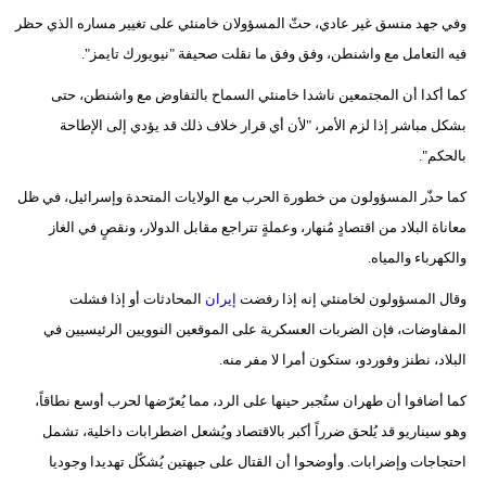
وفي جهد منسق غير عادي، حثّ المسؤولان خامنئي على تغيير مساره الذي حظر
فيديو
فيه التعامل مع واشنطن، وفق وفق ما نقلت صحيفة "نيويورك تايمز".
سيارات
كما أكدا أن المجتمعين ناشدا خامنئي السماح بالتفاوض مع واشنطن، حتى
بشكل مباشر إذا لزم الأمر، "لأن أي قرار خلاف ذلك قد يؤدي إلى الإطاحة
بالحكم".
كما حذّر المسؤولون من خطورة الحرب مع الولايات المتحدة وإسرائيل، في ظل
معاناة البلاد من اقتصادٍ مُنهار، وعملةٍ تتراجع مقابل الدولار، ونقصٍ في الغاز
والكهرباء والمياه.
وقال المسؤولون لخامنئي إنه إذا رفضت
إيران
المحادثات أو إذا فشلت
المفاوضات، فإن الضربات العسكرية على الموقعين النوويين الرئيسيين في
البلاد، نطنز وفوردو، ستكون أمرا لا مفر منه.
كما أضافوا أن طهران ستُجبر حينها على الرد، مما يُعرّضها لحرب أوسع نطاقاً،
وهو سيناريو قد يُلحق ضرراً أكبر بالاقتصاد ويُشعل اضطرابات داخلية، تشمل
احتجاجات وإضرابات. وأوضحوا أن القتال على جبهتين يُشكّل تهديدا وجوديا