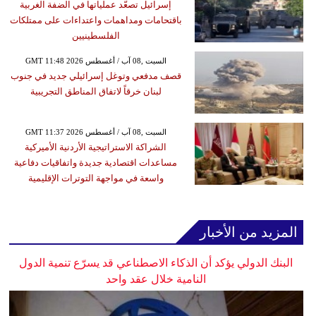
إسرائيل تصعّد عملياتها في الضفة الغربية
باقتحامات ومداهمات واعتداءات على ممتلكات
الفلسطينيين
GMT 11:48 2026 السبت ,08 آب / أغسطس
قصف مدفعي وتوغل إسرائيلي جديد في جنوب
لبنان خرقاً لاتفاق المناطق التجريبية
GMT 11:37 2026 السبت ,08 آب / أغسطس
الشراكة الاستراتيجية الأردنية الأميركية
مساعدات اقتصادية جديدة واتفاقيات دفاعية
واسعة في مواجهة التوترات الإقليمية
المزيد من الأخبار
البنك الدولي يؤكد أن الذكاء الاصطناعي قد يسرّع تنمية الدول
النامية خلال عقد واحد