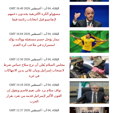
GMT 16:49 2026 الثلاثاء ,04 آب / أغسطس
مسؤولو الكرة الأفريقية يجددون دعمهم
لإنفانتينو قبل انتخابات رئاسة فيفا
GMT 16:04 2026 الثلاثاء ,04 آب / أغسطس
نيمار يؤجل حسم مستقبله ووالده يؤكد
استمراره في ملاعب كرة القدم
GMT 12:50 2026 الثلاثاء ,04 آب / أغسطس
مجلس السلام يُعلن أن نزع سلاح حماس شرط
لانسحاب إسرائيل وبيان ثلاثي يدين الانتهاكات
في غزة
GMT 14:18 2026 الثلاثاء ,04 آب / أغسطس
نواف سلام يرد على نعيم قاسم ويقول إن
العون الأكبر لإسرائيل قدمه من تفرد بقرار
الحرب
GMT 12:37 2026 الثلاثاء ,04 آب / أغسطس