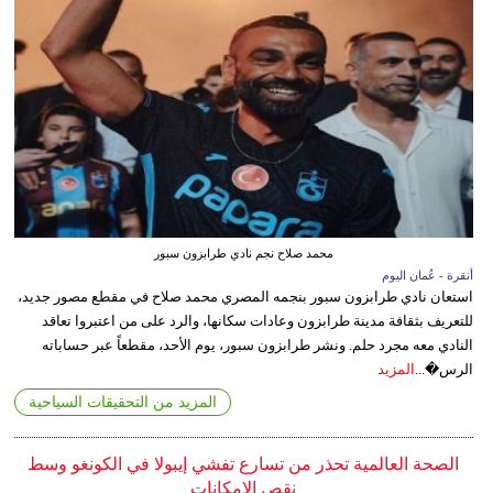
محمد صلاح نجم نادي طرابزون سبور
أنقرة - عُمان اليوم
استعان نادي طرابزون سبور بنجمه المصري محمد صلاح في مقطع مصور جديد،
للتعريف بثقافة مدينة طرابزون وعادات سكانها، والرد على من اعتبروا تعاقد
النادي معه مجرد حلم. ونشر طرابزون سبور، يوم الأحد، مقطعاً عبر حساباته
الرس�...
المزيد
المزيد من التحقيقات السياحية
الصحة العالمية تحذر من تسارع تفشي إيبولا في الكونغو وسط
نقص الإمكانات