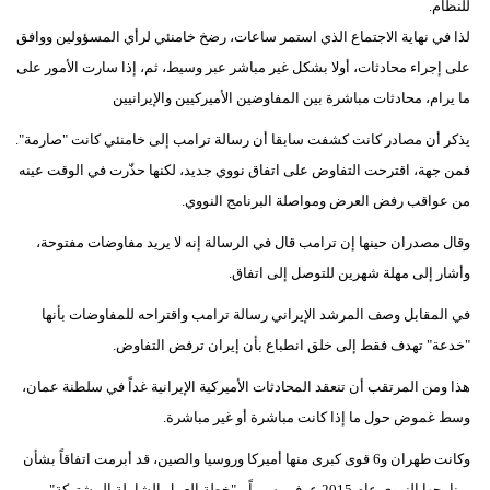
للنظام.
لذا في نهاية الاجتماع الذي استمر ساعات، رضخ خامنئي لرأي المسؤولين ووافق
على إجراء محادثات، أولا بشكل غير مباشر عبر وسيط، ثم، إذا سارت الأمور على
ما يرام، محادثات مباشرة بين المفاوضين الأميركيين والإيرانيين
يذكر أن مصادر كانت كشفت سابقا أن رسالة ترامب إلى خامنئي كانت "صارمة".
فمن جهة، اقترحت التفاوض على اتفاق نووي جديد، لكنها حذّرت في الوقت عينه
من عواقب رفض العرض ومواصلة البرنامج النووي.
وقال مصدران حينها إن ترامب قال في الرسالة إنه لا يريد مفاوضات مفتوحة،
وأشار إلى مهلة شهرين للتوصل إلى اتفاق.
في المقابل وصف المرشد الإيراني رسالة ترامب واقتراحه للمفاوضات بأنها
"خدعة" تهدف فقط إلى خلق انطباع بأن إيران ترفض التفاوض.
هذا ومن المرتقب أن تنعقد المحادثات الأميركية الإيرانية غداً في سلطنة عمان،
وسط غموض حول ما إذا كانت مباشرة أو غير مباشرة.
وكانت طهران و6 قوى كبرى منها أميركا وروسيا والصين، قد أبرمت اتفاقاً بشأن
برنامجها النووي عام 2015 عرف رسمياً بـ"خطة العمل الشاملة المشتركة"،