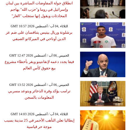
انطلاق جولة المفاوضات المباشرة بين لبنان
وإسرائيل في روما و"حزب الله" يهاجم
المحادثات ويقول إنها ستجلب "العار"
GMT 10:57 2026 الثلاثاء ,04 آب / أغسطس
برشلونة وريال بيتيس يتنافسان على ضم عز
الدين أوناحي في الميركاتو الصيفي
GMT 12:47 2026 الخميس ,06 آب / أغسطس
فيفا يجدد دعمه لإنفانتينو ويقر بأخطاء مشروع
بيع حقوق كأس العالم
GMT 13:52 2026 الخميس ,06 آب / أغسطس
ترامب يؤكد وفرة الذخائر ويتوعد مسربي
المعلومات بالسجن
GMT 14:03 2026 الثلاثاء ,04 آب / أغسطس
إيطاليا تعلن التأهب الأحمر في 25 مدينة بسبب
موجة حر قياسية