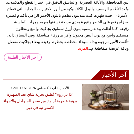
بين المحافظة، والأناقة العصرية، والتناسق الدقيق في اختيار القطع والمكملات.
وتُعد الأطقم الرسمية والبدل الكلاسيكية من أبرز الاختيارات الجذابة التي فضلتها
الأميرتان؛ حيث ظهرت كيت ميدلتون بطقم باللون الأحمر الزاهي بأكمام قصيرة
وحزام رفيع على الخصر وتنورة ميدي مريحة نسقتها مع مجوهرات ألماسية
رقيقة، كما أطلت ببدلة رسمية بلون أزرق سماوي بجاكيت واسع وبنطلون
مستقيم واسع مع توب أبيض محبوك وأقراط زرقاء متناسقة. وفي السياق ذاته،
تألقت الأميرة رجوة ببدلة سوداء مخططة بخطوط رفيعة بيضاء بجاكيت مفصل
وياقة عريضة متقاطعة م...
المزيد
آخر الأخبار الطبية
آخر الأخبار
GMT 12:51 2026 الأحد ,09 آب / أغسطس
"ذا تي روم" يُطلق تجربة شاي بعد الظهيرة
برؤية عصرية تُزاوج بين سحر السواحل والأجواء
الاستوائية في دبي