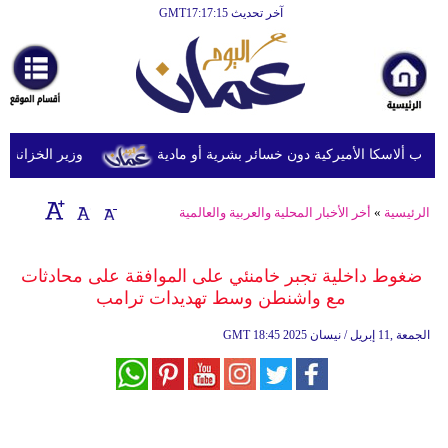
آخر تحديث GMT17:17:15
الرئيسية
أخبارعاجلة
رياضة
ثقافة
وزير الخزانة الأمريك
إقتصاد
الرئيسية
»
أخر الأخبار المحلية والعربية والعالمية
فن
وموسيقى
ضغوط داخلية تجبر خامنئي على الموافقة على محادثات
مع واشنطن وسط تهديدات ترامب
أزياء
18:45 2025 الجمعة ,11 إبريل / نيسان
GMT
صحة
وتغذية
سياحة