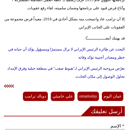
وأتاح فرض قيود على برنامجها وضمان سلميته، لقاء رفع عقوبات.
إلا أن ترامب عاد وانسحب منه بشكل أحادي في 2018، معيداً فرض مجموعة من
العقوبات على الجانب الإيراني.
قد يهمك أيضــــــــــــــــًا :
البحث عن طائرة الرئيس الإيراني لا يزال مستمرًا ومسؤول يؤكد أن حياته في
خطر ومصادر أجنبية تؤكد وفاته
تعرّض مروحية الرئيس الإيراني لـ"هبوط صعب" في منطقة جبلية وفرق الإمداد
تحاول الوصول إلى مكان الحادث
عمان اليوم
omantoday
علي خامنئي
دونالد ترامب
أرسل تعليقك
*
الإسم