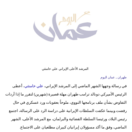
وسفر
ديكور
أخبار
إعلام
تعليم
مرأة
المرشد الأعلى الإيراني علي خامنئي
طهران ـ عمان اليوم
علوم
في رسالة وجهها الشهر الماضي إلى المرشد الإيراني،
علي خامنئي
، أعطى
وتكنولوجيا
الرئيس الأميركي دونالد ترامب طهران مهلة قصيرة (شهرين) لتقرر ما إذا أردات
بيئة
التفاوض بشأن ملف برنامجها النووي، ملوحاً بعقوبات ورد عسكري في حال
رفضت.وبينما عكفت السلطات الإيرانية على دراسة الرد على الرسالة، اجتمع
مدوَّنات
رئيس البلاد، ورئيسا السلطة القضائية والبرلمان، مع المرشد الأعلى، الشهر
الماضي، وفق ما أكد مسؤولان إيرانيان كبيران مطلعيان على الاجتماع.
أبراج