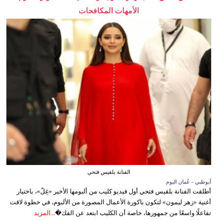
الأمهات المكافحات
الفنانة بلقيس فتحي
أبوظبي - عُمان اليوم
أطلقت الفنانة بلقيس فتحي أول فيديو كليب من ألبومها الأخير «غِلّ»، باختيار
أغنية «زهر ليمون» لتكون باكورة الأعمال المصورة من الألبوم، في خطوة لاقت
تفاعلًا واسعًا من جمهورها، خاصة أن الكليب ابتعد عن الفك�...
المزيد