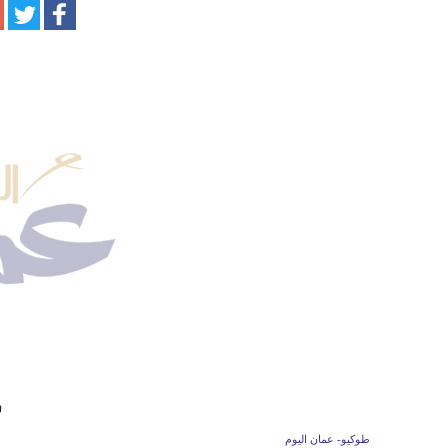
ل
طوكيو- عمان اليوم