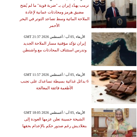
ترمب يهدّد إيران بـ "ضربة قوية" ما لم يُفتح
مضيق هرمز ومحادثات عمانية لإعادة
الملاحة المائية وسط تصاعد التوتر في البحر
الأحمر
GMT 21:37 2026 الأربعاء ,05 آب / أغسطس
إيران تؤكد مؤقتية مسار الملاحة الجديد
وتدرس استئناف المحادثات مع واشنطن
GMT 11:57 2026 الأربعاء ,05 آب / أغسطس
6 بدائل غذائية بسيطة تساعدك على تجنب
الأطعمة فائقة المعالجة
GMT 18:05 2026 الأربعاء ,05 آب / أغسطس
الشيخة حسينة تعلن عزمها العودة إلى
بنغلاديش رغم صدور حكم بالإعدام بحقها