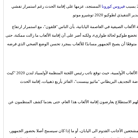
فيروس كورونا
المستجد، عزمها على إقامة الحدث رغم استمرار تفشي
ة الألعاب الصيفية في العاصمة اليابانية، بأن الناس "قلقون"، مع استمرار ارتفاع
 تخضع طوكيو لحالة طوارىء، ولكنه أصر على أن إقامة الألعاب ما زالت ممكنة، حتى
توقعًا أن يصبح الجمهور مساندًا للألعاب بمجرد تحسن الوضع الصحي الذي فرضه
وعاد شبح الإلغاء ليطارد الألعاب بعد 10 أشهر من التأجيل الأول في تاريخ الألعاب الأولمبية، حيث توقع نائب رئيس اللجنة المنظمة لأولمبياد لندن 2020 "كيث
ضة التجديف البريطاني "ماثيو بينسنت"، الفائز بأربع ذهبيات، إقامة الحدث
ليابان هذا الشهر أن نحو 80 %من الذين شملهم الاستطلاع يعارضون إقامة الألعاب هذا العام، حتى بعدما كشف المنظمون عن
شجعين الأجانب القدوم الى اليابان، أو ما إذا كان سيسمح أصلا بحضور الجمهور،