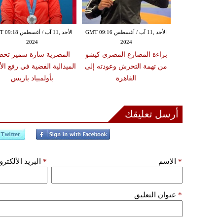
الإثنين ,29 تموز / يوليو GMT 20:34
الأحد ,11 آب / أغسطس GMT 09:16
الأحد ,11 آب / أغسطس 
2024
2024
20
سطورتان نادال
براءة المصارع المصري كيشو
المصرية سارة سمير تحص
ي الأولمبياد
من تهمة التحرش وعودته إلى
الميدالية الفضية في رفع الأ
 للذهب والصين
القاهرة
بأولمبياد باريس
لضغط
أرسل تعليقك
*
الإسم
*
البريد الألكتر
*
عنوان التعليق