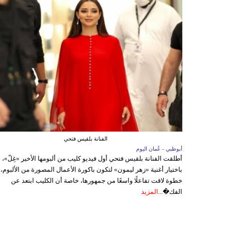
الفنانة بلقيس فتحي
أبوظبي - عُمان اليوم
أطلقت الفنانة بلقيس فتحي أول فيديو كليب من ألبومها الأخير «غِلّ»،
باختيار أغنية «زهر ليمون» لتكون باكورة الأعمال المصورة من الألبوم،
خطوة لاقت تفاعلًا واسعًا من جمهورها، خاصة أن الكليب ابتعد عن
الفك�...
المزيد