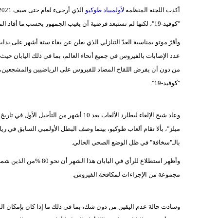
أكدت اللجنة المنظمة
لأولمبياد طوكيو
الذي أرجىء لعام حتى صيف 2021 بسبب
"كوفيد-19"، لكنها لم تستبعد فرضية أن يغيب الجمهور بحسب ما أفاد المدير التنفيذي لطوكيو 2020 توشيرو موتو.
وأقرّ موتو بمناسبة العدّ التنازلي الذي يعلن عن بقاء ستة أشهر على بداي
عدد الإصابات بالفيروس في جميع أنحاء العالم، بما في ذلك اليابان حيث
من دون أن يفرض اللقاح المضاد للفيروس على الرياضيين والمشجعين، م
"كوفيد-19".
ميلز"، بألا تقام ألعاب طوكيو، بينما وصف البطل الأولمبي السابق في ريا
بالـ"سخافة" في ظل الوضع الصحي الحالي.
وأظهر استطلاع للرأي في ا
مجموعة من الإجراءات لمكافحة الفيروس.
وسادت حالة عدم اليقين من دون شك، بما في ذلك ما إذا كان بإمكان الم