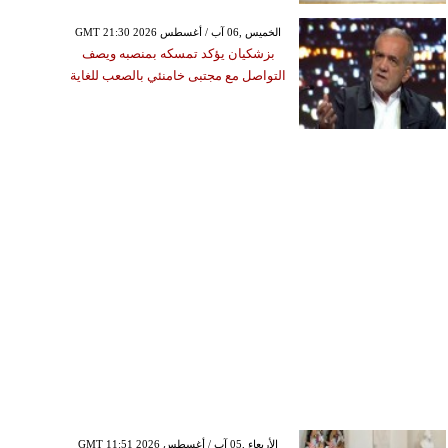
GMT 21:30 2026 الخميس ,06 آب / أغسطس
بزشكيان يؤكد تمسكه بمنصبه ويصف
التواصل مع مجتبى خامنئي بالصعب للغاية
GMT 11:51 2026 الأربعاء ,05 آب / أغسطس