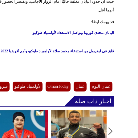
أيهما أقل.
قد يهمك ايضًا:
اليابان تتحدى كورونا وتواصل الاستعداد لأولمبياد طوكيو
قلق في ليفربول من استدعاء محمد صلاح لأولمبياد طوكيو وأمم أفريقيا 2022
عمان اليوم
عمان
OmanToday
لأولمبياد طوكيو
فيرو
أخبار ذات صلة