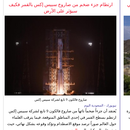
ي
ارتطام جزء ضخم من صاروخ سبيس إكس بالقمر فكيف
سيؤثر على الأرض
صاروخ فالكون 9 تابع لشركة سبيس إكس
نيويورك - السعودية اليوم
رة
يُعتقد أن جزءاً ضخماً تائهاً من صاروخ فالكون 9 تابع لشركة سبيس إكس
ارتطم بسطح القمر في إحدى المناطق المتوقعة، فيما يترقب العلماء
حول العالم صوراً ترصد موقع الاصطدام وتؤكد وقوعه بشكل نهائي، حيث