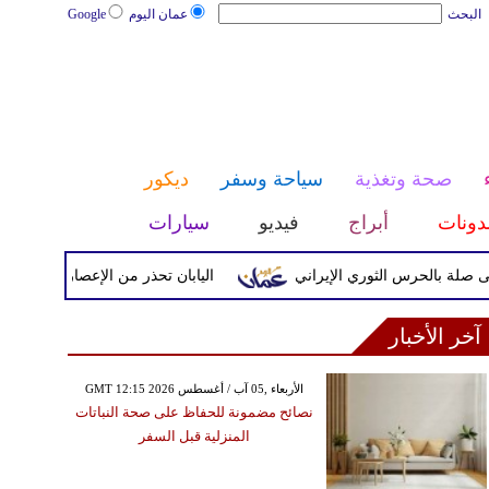
البحث
عمان اليوم
Google
صحة وتغذية
سياحة وسفر
ديكور
دونات
أبراج
فيديو
سيارات
حرس الثوري الإيراني
اليابان تحذر من الإعصار دولفين ورياح عاتي
آخر الأخبار
GMT 12:15 2026 الأربعاء ,05 آب / أغسطس
نصائح مضمونة للحفاظ على صحة النباتات
المنزلية قبل السفر