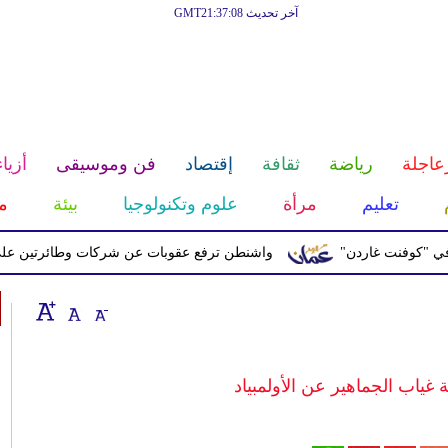
آخر تحديث GMT21:37:08
عاجلة
رياضة
ثقافة
إقتصاد
فن وموسيقى
أزياء
تعليم
مرأة
علوم وتكنولوجيا
بيئة
م
نت غاردن"
واشنطن ترفع عقوبات عن شركات وطائرتين على صلة بال
ة غياب الجماهير عن الأولمبياد