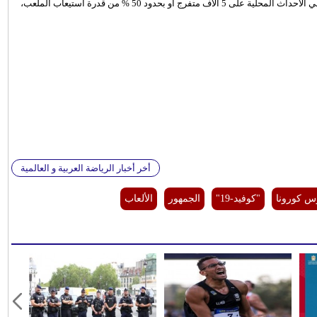
حيث أن حدود اليابان مغلقة حاليًا أمام الزوار الأجانب، ويقتصر الحضور في الأحداث المحلية على 5 آلاف متفرج أو بحدود 50 % من قدرة استيعاب الملعب،
أخر أخبار الرياضة العربية و العالمية
س كورونا
"كوفيد-19"
الجمهور
الألعاب