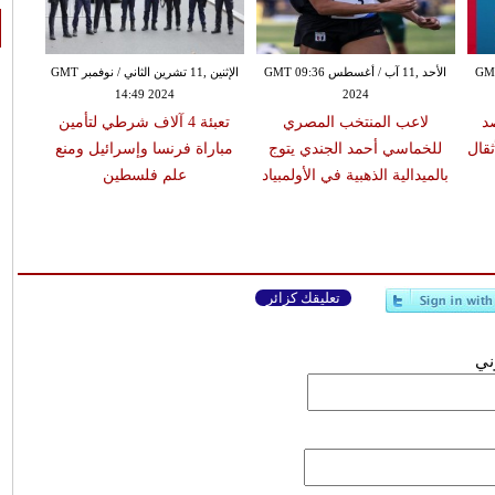
GMT 09:18
الأحد ,11 آب / أغسطس GMT 09:36
الإثنين ,11 تشرين الثاني / نوفمبر GMT
14:49 2024
2024
د
لاعب المنتخب المصري
تعبئة 4 آلاف شرطي لتأمين
ثقال
للخماسي أحمد الجندي يتوج
مباراة فرنسا وإسرائيل ومنع
بالميدالية الذهبية في الأولمبياد
علم فلسطين
تعليقك كزائر
وني